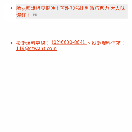
脆友都說相見恨晚！苦甜72%比利時巧克力 大人味
爆紅！
PR
(02)6630-8641
投訴爆料專線：
、投訴爆料信箱：
119@ctwant.com