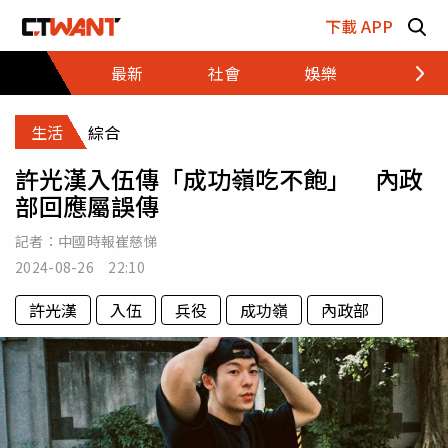
跳至主要內容區塊
下載 APP
最新
社會
娛樂
財經
生活
綜合
許光漢入伍傳「成功嶺吃不飽」 內政
部回應屬誤傳
記者：
中國時報崔慈悌
2024-08-26 22:10
許光漢
入伍
兵役
成功嶺
內政部