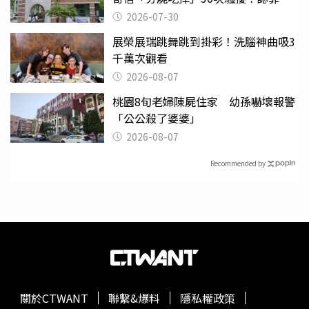
關
2026-07-30
展榮展瑞跳舞跳到掛彩！洗腦神曲吸3
千萬次觀看
2026-08-07
桃園8旬老婦陳屍住家 幼孫嚇壞報警
「公公殺了婆婆」
2026-08-07
Recommended by
關於CTWANT
聯繫&爆料
隱私權政策