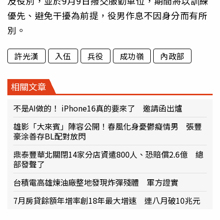
及役別，並於9月9日撥交服勤單位，期間將以訓練
優先、避免干擾為前提，役男作息不因身分而有所
別。
許光漢
入伍
兵役
成功嶺
內政部
相關文章
不是AI做的！ iPhone16真的要來了 邀請函出爐
雄影「大來賓」陣容公開！春風化身憂鬱癡情男 張豐
豪涂善存BL配對放閃
鼎泰豐華北關閉14家分店資遣800人、恐賠償2.6億 總
部發聲了
台積電高雄煉油廠整地發現炸彈殘體 軍方證實
7月房貸餘額年增率創18年最大增速 連八月破10兆元