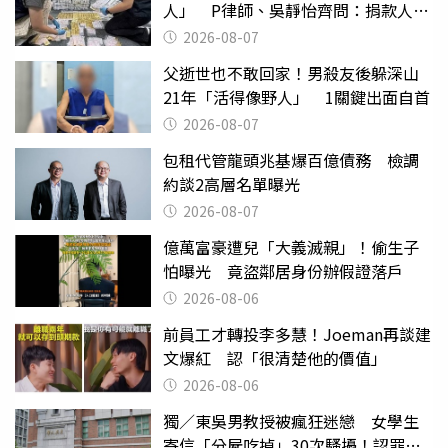
人」 P律師、吳靜怡齊問：捐款人有
權知道真相
2026-08-07
父逝世也不敢回家！男殺友後躲深山
21年「活得像野人」 1關鍵出面自首
2026-08-07
包租代管龍頭兆基爆百億債務 檢調
約談2高層名單曝光
2026-08-07
億萬富豪遭兒「大義滅親」！偷生子
怕曝光 竟盜鄰居身份辦假證落戶
2026-08-06
前員工才轉投李多慧！Joeman再談建
文爆紅 認「很清楚他的價值」
2026-08-06
獨／東吳男教授被瘋狂迷戀 女學生
寄信「分屍吃掉」30次騷擾！認罪免