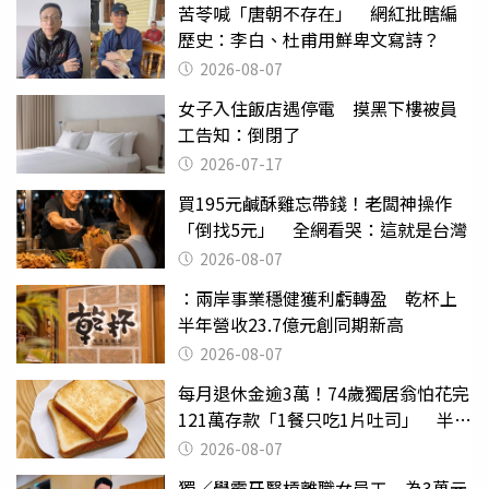
苦苓喊「唐朝不存在」 網紅批瞎編
歷史：李白、杜甫用鮮卑文寫詩？
2026-08-07
女子入住飯店遇停電 摸黑下樓被員
工告知：倒閉了
2026-07-17
買195元鹹酥雞忘帶錢！老闆神操作
「倒找5元」 全網看哭：這就是台灣
2026-08-07
：兩岸事業穩健獲利虧轉盈 乾杯上
半年營收23.7億元創同期新高
2026-08-07
每月退休金逾3萬！74歲獨居翁怕花完
121萬存款「1餐只吃1片吐司」 半年
後暴瘦嚇壞女兒
2026-08-07
獨／學霸牙醫槓離職女員工 為3萬元