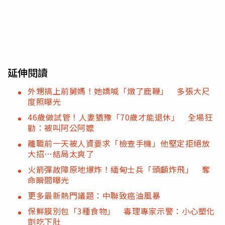
延伸閱讀
外甥搞上前舅媽！她嬌喊「燉了鹿鞭」 多張大尺
度照曝光
46歲做試管！人妻猶豫「70歲才能退休」 全場狂
勸：被叫阿公阿嬤
離職前一天被人資要求「檢查手機」他堅定拒絕放
大招…結局太爽了
火箭彈故障原地爆炸！緬甸士兵「頭顱炸飛」 奪
命瞬間曝光
更多最新熱門議題：中聯致癌油風暴
保鮮膜別包「3種食物」 毒理專家示警：小心塑化
劑吃下肚