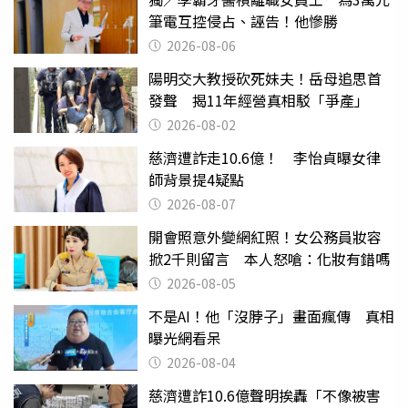
筆電互控侵占、誣告！他慘勝
2026-08-06
陽明交大教授砍死妹夫！岳母追思首
發聲 揭11年經營真相駁「爭產」
2026-08-02
慈濟遭詐走10.6億！ 李怡貞曝女律
師背景提4疑點
2026-08-07
開會照意外變網紅照！女公務員妝容
掀2千則留言 本人怒嗆：化妝有錯嗎
2026-08-05
不是AI！他「沒脖子」畫面瘋傳 真相
曝光網看呆
2026-08-04
慈濟遭詐10.6億聲明挨轟「不像被害