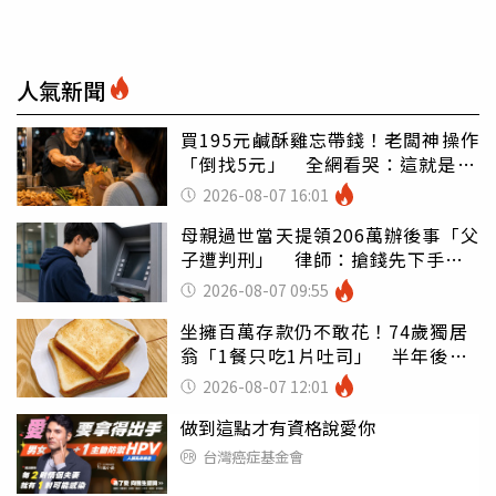
人氣新聞
買195元鹹酥雞忘帶錢！老闆神操作
「倒找5元」 全網看哭：這就是台
灣
2026-08-07 16:01
母親過世當天提領206萬辦後事「父
子遭判刑」 律師：搶錢先下手是
罪
2026-08-07 09:55
坐擁百萬存款仍不敢花！74歲獨居
翁「1餐只吃1片吐司」 半年後暴
瘦嚇壞女兒
2026-08-07 12:01
做到這點才有資格說愛你
台灣癌症基金會