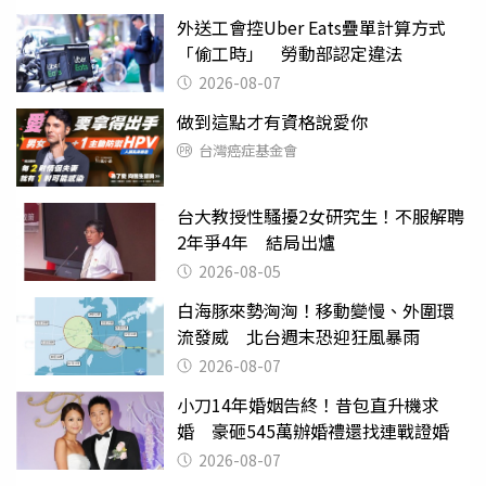
外送工會控Uber Eats疊單計算方式
「偷工時」 勞動部認定違法
2026-08-07
做到這點才有資格說愛你
台灣癌症基金會
台大教授性騷擾2女研究生！不服解聘
2年爭4年 結局出爐
2026-08-05
白海豚來勢洶洶！移動變慢、外圍環
流發威 北台週末恐迎狂風暴雨
2026-08-07
小刀14年婚姻告終！昔包直升機求
婚 豪砸545萬辦婚禮還找連戰證婚
2026-08-07