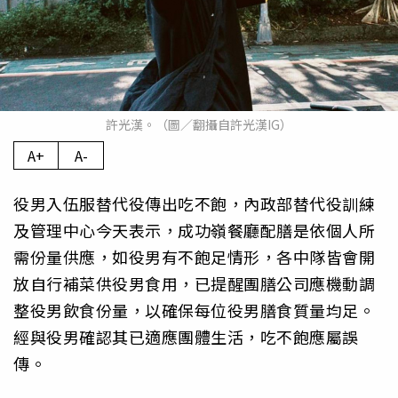
許光漢。（圖／翻攝自許光漢IG）
A+
A-
役男入伍服替代役傳出吃不飽，內政部替代役訓練
及管理中心今天表示，成功嶺餐廳配膳是依個人所
需份量供應，如役男有不飽足情形，各中隊皆會開
放自行補菜供役男食用，已提醒團膳公司應機動調
整役男飲食份量，以確保每位役男膳食質量均足。
經與役男確認其已適應團體生活，吃不飽應屬誤
傳。