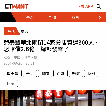
跳至主要內容區塊
下載 APP
最新
社會
娛樂
財經
生活
綜合
鼎泰豐華北關閉14家分店資遣800人、
恐賠償2.6億 總部發聲了
記者：
中國時報朱世凱
2024-08-26 22:11
鼎泰豐
華北
關閉
資遣
賠償
總部
回應