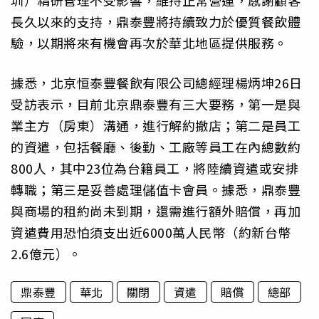
圳）精研管理不受影響，維持正常營運，感謝顧客
長久以來的支持，鼎泰豐將持續致力於優質餐飲體
驗，以期將來有機會再次於華北地區提供服務。
據悉，北京恒泰豐餐飲有限公司總經理楊炳坤26日
受訪表示，目前北京鼎泰豐有三大要務，第一是與
業主方（房東）溝通，進行解約撤店；第二是員工
的資遣，包括餐廳、後勤、工廠等員工在內總數約
800人，其中23位為台籍員工，將陸續資遣或安排
轉職；第三是妥善處理儲值卡會員。據悉，鼎泰豐
與商場的租約尚未到期，還需進行額外賠償，再加
資遣費用恐怕須支出近6000萬人民幣（約新台幣
2.6億元）。
鼎泰豐
華北
關閉
資遣
賠償
總部