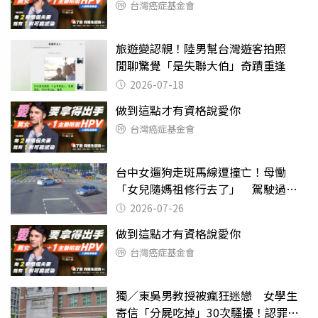
台灣癌症基金會
旅遊變認親！陸男幫台灣遊客拍照
閒聊驚覺「是失聯大伯」奇蹟重逢
2026-07-18
做到這點才有資格說愛你
台灣癌症基金會
台中女遛狗走斑馬線遭撞亡！母慟
「女兒隨媽祖修行去了」 駕駛過失
致死判9月
2026-07-26
做到這點才有資格說愛你
台灣癌症基金會
獨／東吳男教授被瘋狂迷戀 女學生
寄信「分屍吃掉」30次騷擾！認罪免