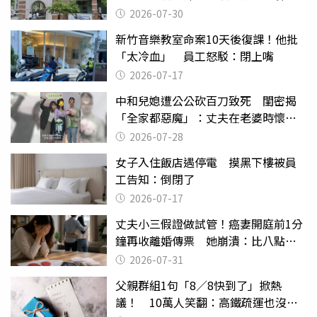
關
2026-07-30
新竹音樂教室命案10天後復課！他批
「太冷血」 員工怒駁：閉上嘴
2026-07-17
中和兒媳遭公公砍百刀致死 閨密揭
「全家都惡魔」：丈夫在老婆時懷孕
摔東西
2026-07-28
女子入住飯店遇停電 摸黑下樓被員
工告知：倒閉了
2026-07-17
丈夫小三假證做試管！癌妻開庭前1分
鐘再收離婚傳票 她崩潰：比八點檔
還扯
2026-07-31
父親群組1句「8／8快到了」掀熱
議！ 10萬人笑翻：高鐵疏運也沒列