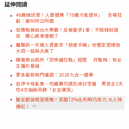
延伸閱讀
46歲做試管！人妻猶豫「70歲才能退休」 全場狂
勸：被叫阿公阿嬤
低價租房給台大學霸！反被要求1事：不賠錢就提
告 暖心房東傻眼了
離職前一天被人資要求「檢查手機」他堅定拒絕放
大招…結局太爽了
曝電視台廁所「恐怖繡花鞋」經歷 許聖梅：有女
主播也看過
更多最新熱門議題：2026九合一選舉
吉伊卡哇亂象…吃藏壽司遇別桌討空盤 男苦主3天
吃4次抽無吊飾「女友爆哭」
脆友都說相見恨晚！苦甜72%比利時巧克力 大人味
爆紅！
PR