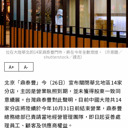
位在大陸華北的14家鼎泰豐門市，將在今年全數熄燈。（示意圖／
shutterstock／達志）
A+
A-
北京「鼎泰豐」今（26日）宣布關閉華北地區14家
分店，主因是營業執照到期，並未獲得股東一致同
意續展。台灣鼎泰豐對此聲明，目前中國大陸共14
家分店將陸續於今年10月31日前結束營業，鼎泰豐
總務總部已責請當地經營管理團隊，即日起妥善處
理員工、顧客及供應商權益。