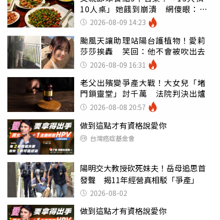
10人桌」她餓到崩潰 網傻眼：讓
店家看笑話
2026-08-09 14:23
颱風天讓助理站陽台護植物！愛莉
莎莎挨轟 笑回：他不會被吹出去
2026-08-09 16:31
老父出殯變爭產大戰！大女兒「堵
門鎖靈堂」討千萬 法院判決出爐
2026-08-08 20:57
做到這點才有資格說愛你
台灣癌症基金會
陽明交大教授砍死妹夫！岳母追思首
發聲 揭11年經營真相駁「爭產」
2026-08-02
做到這點才有資格說愛你