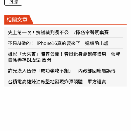
回應
相關文章
史上第一次！抗議裁判長不公 7隊伍拿聲明棄賽
不是AI做的！ iPhone16真的要來了 邀請函出爐
雄影「大來賓」陣容公開！春風化身憂鬱癡情男 張豐
豪涂善存BL配對放閃
許光漢入伍傳「成功嶺吃不飽」 內政部回應屬誤傳
台積電高雄煉油廠整地發現炸彈殘體 軍方證實