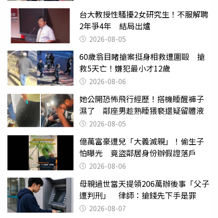
台大教授性騷擾2女研究生！不服解聘
2年爭4年 結局出爐
2026-08-05
60歲翁目睹搶案挺身相救遭圍毆 搶
救5天亡！嫌犯最小才12歲
2026-08-06
她公開恐怖飛行經歷！搭機睡醒褲子
濕了 鄰座男趁熟睡猥褻還疑留體液
2026-08-05
億萬富豪遭兒「大義滅親」！偷生子
怕曝光 竟盜鄰居身份辦假證落戶
2026-08-06
母親過世當天提領206萬辦後事「父子
遭判刑」 律師：搶錢先下手是罪
2026-08-07