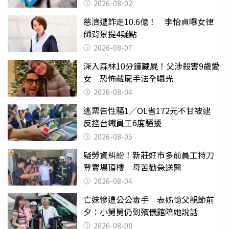
父親節
2026-08-02
慈濟遭詐走10.6億！ 李怡貞曝女律
師背景提4疑點
2026-08-07
深入森林10分鐘藏屍！父涉殺害9歲愛
女 恐怖藏屍手法全曝光
2026-08-04
逃票告性騷1／OL省172元不甘被逮
反控台鐵員工6度騷擾
2026-08-05
疑勞資糾紛！新莊好市多前員工持刀
登賣場頂樓 母苦勸急送醫
2026-08-04
亡妹慘遭公公毒手 表姊憶父親節前
夕：小舅舅仍到殯儀館陪她說話
2026-08-08