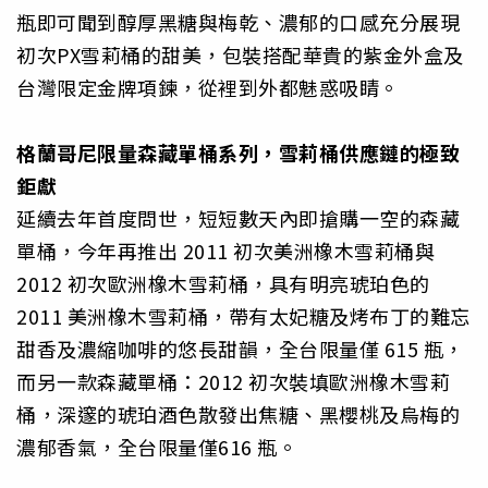
瓶即可聞到醇厚黑糖與梅乾、濃郁的口感充分展現
初次PX雪莉桶的甜美，包裝搭配華貴的紫金外盒及
台灣限定金牌項鍊，從裡到外都魅惑吸睛。
格蘭哥尼限量森藏單桶系列，雪莉桶供應鏈的極致
鉅獻
延續去年首度問世，短短數天內即搶購一空的森藏
單桶，今年再推出 2011 初次美洲橡木雪莉桶與
2012 初次歐洲橡木雪莉桶，具有明亮琥珀色的
2011 美洲橡木雪莉桶，帶有太妃糖及烤布丁的難忘
甜香及濃縮咖啡的悠長甜韻，全台限量僅 615 瓶，
而另一款森藏單桶：2012 初次裝填歐洲橡木雪莉
桶，深邃的琥珀酒色散發出焦糖、黑櫻桃及烏梅的
濃郁香氣，全台限量僅616 瓶。