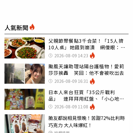
人氣新聞
父親節聚餐點3千合菜！「15人擠
10人桌」她餓到崩潰 網傻眼：讓
店家看笑話
2026-08-09 14:23
颱風天讓助理站陽台護植物！愛莉
莎莎挨轟 笑回：他不會被吹出去
2026-08-09 16:31
日本人來台狂買「35公斤戰利
品」 連拜拜用紅盤、「小心地
滑」告示牌也帶回家
2026-08-09 11:08
脆友都說相見恨晚！苦甜72%比利時
巧克力 大人味爆紅！
哈根達斯