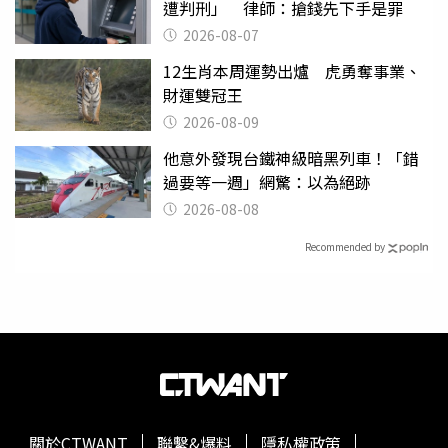
遭判刑」 律師：搶錢先下手是罪
2026-08-07
12生肖本周運勢出爐 虎勇奪事業、
財運雙冠王
2026-08-09
他意外發現台鐵神級暗黑列車！「錯
過要等一週」網驚：以為絕跡
2026-08-08
Recommended by
關於CTWANT
聯繫&爆料
隱私權政策