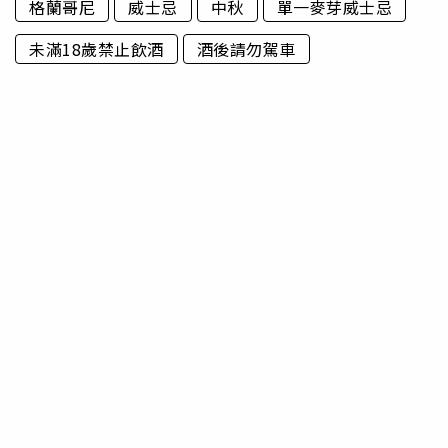
格蘭哥尼
威士忌
中秋
單一麥芽威士忌
未滿18歲禁止飲酒
酒後請勿駕車