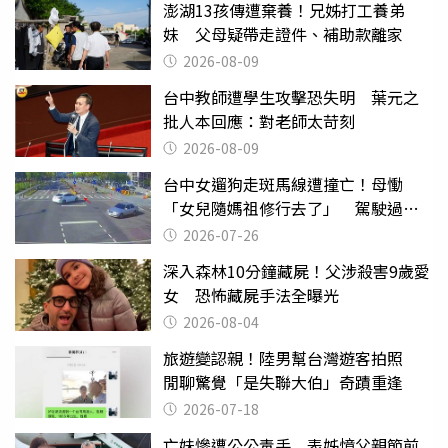
澎湖13孩傳遭棄養！兄姊打工養弟
妹 父母疑帶走證件、補助款離家
2026-08-09
台中教師遭學生攻擊恐失明 葉元之
批人本回應：對老師太苛刻
2026-08-09
台中女遛狗走斑馬線遭撞亡！母慟
「女兒隨媽祖修行去了」 駕駛過失
致死判9月
2026-07-26
深入森林10分鐘藏屍！父涉殺害9歲愛
女 恐怖藏屍手法全曝光
2026-08-04
旅遊變認親！陸男幫台灣遊客拍照
閒聊驚覺「是失聯大伯」奇蹟重逢
2026-07-18
亡妹慘遭公公毒手 表姊憶父親節前