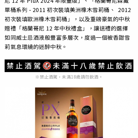
尼 12 年 PluX 2024 年限量版」、「格蘭哥尼森藏
單桶系列 - 2011 初次裝填美洲橡木雪莉桶、 2012
初次裝填歐洲橡木雪莉桶」，以及重磅豪氣的中秋
贈禮「格蘭哥尼 12 年中秋禮盒」，讓送禮的選擇
如同威士忌酒液般豐富多層次，度過一個被香甜雪
莉氣息環繞的迷醉中秋。
※禁止酒駕，未滿18歲請勿飲酒。