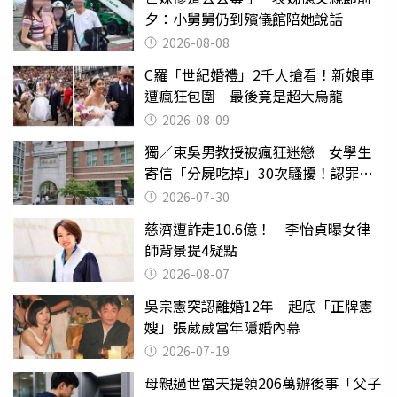
夕：小舅舅仍到殯儀館陪她說話
2026-08-08
C羅「世紀婚禮」2千人搶看！新娘車
遭瘋狂包圍 最後竟是超大烏龍
2026-08-09
獨／東吳男教授被瘋狂迷戀 女學生
寄信「分屍吃掉」30次騷擾！認罪免
關
2026-07-30
慈濟遭詐走10.6億！ 李怡貞曝女律
師背景提4疑點
2026-08-07
吳宗憲突認離婚12年 起底「正牌憲
嫂」張葳葳當年隱婚內幕
2026-07-19
母親過世當天提領206萬辦後事「父子