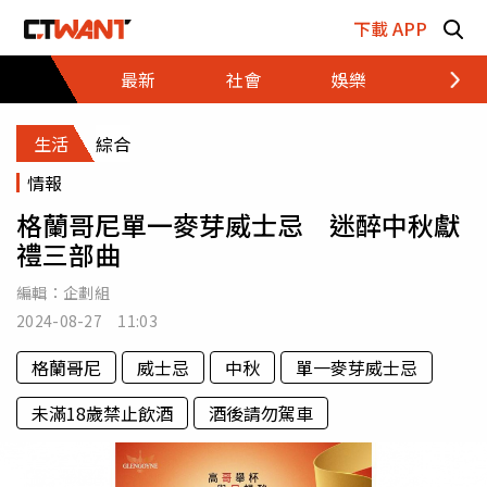
跳至主要內容區塊
下載 APP
最新
社會
娛樂
財經
生活
綜合
情報
格蘭哥尼單一麥芽威士忌 迷醉中秋獻
禮三部曲
編輯：
企劃組
2024-08-27 11:03
格蘭哥尼
威士忌
中秋
單一麥芽威士忌
未滿18歲禁止飲酒
酒後請勿駕車