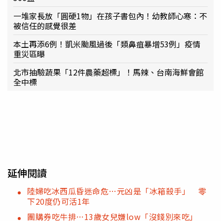
一堆家長放「圓硬1物」在孩子書包內！幼教師心寒：不
被信任的感覺很差
本土再添6例！凱米颱風過後「類鼻疽暴增53例」疫情
重災區曝
北市抽驗蔬果「12件農藥超標」！馬辣、台南海鮮會館
全中標
延伸閱讀
陸婦吃冰西瓜昏迷命危…元凶是「冰箱殺手」 零
下20度仍可活1年
團購券吃牛排…13歲女兒嫌low「沒錢別來吃」