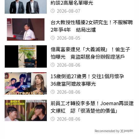
約談2高層名單曝光
2026-08-07
台大教授性騷擾2女研究生！不服解聘
2年爭4年 結局出爐
2026-08-05
億萬富豪遭兒「大義滅親」！偷生子
怕曝光 竟盜鄰居身份辦假證落戶
2026-08-06
15歲倒追27歲男！交往1個月懷孕
36歲當阿嬤故事曝光
2026-08-06
前員工才轉投李多慧！Joeman再談建
文爆紅 認「很清楚他的價值」
2026-08-06
Recommended by