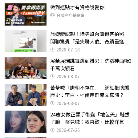
做到這點才有資格說愛你
台灣癌症基金會
旅遊變認親！陸男幫台灣遊客拍照
閒聊驚覺「是失聯大伯」奇蹟重逢
2026-07-18
展榮展瑞跳舞跳到掛彩！洗腦神曲吸3
千萬次觀看
2026-08-07
苦苓喊「唐朝不存在」 網紅批瞎編
歷史：李白、杜甫用鮮卑文寫詩？
2026-08-07
24歲女做正顎手術變「地包天」鞋拔
子臉 醫竟喊：我喜歡，比較洋氣
2026-07-26