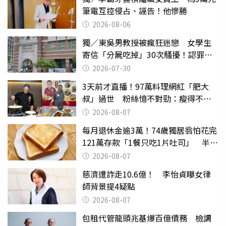
筆電互控侵占、誣告！他慘勝
2026-08-06
獨／東吳男教授被瘋狂迷戀 女學生
寄信「分屍吃掉」30次騷擾！認罪免
關
2026-07-30
3天前才直播！97萬料理網紅「肥大
叔」過世 粉絲憶不對勁：瘦得不合
理
2026-08-07
每月退休金逾3萬！74歲獨居翁怕花完
121萬存款「1餐只吃1片吐司」 半年
後暴瘦嚇壞女兒
2026-08-07
慈濟遭詐走10.6億！ 李怡貞曝女律
師背景提4疑點
2026-08-07
包租代管龍頭兆基爆百億債務 檢調