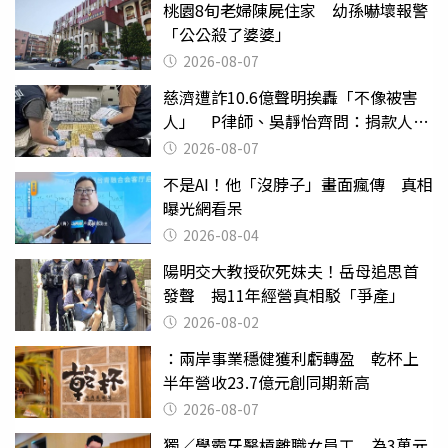
桃園8旬老婦陳屍住家 幼孫嚇壞報警
「公公殺了婆婆」
2026-08-07
慈濟遭詐10.6億聲明挨轟「不像被害
人」 P律師、吳靜怡齊問：捐款人有
權知道真相
2026-08-07
不是AI！他「沒脖子」畫面瘋傳 真相
曝光網看呆
2026-08-04
陽明交大教授砍死妹夫！岳母追思首
發聲 揭11年經營真相駁「爭產」
2026-08-02
：兩岸事業穩健獲利虧轉盈 乾杯上
半年營收23.7億元創同期新高
2026-08-07
獨／學霸牙醫槓離職女員工 為3萬元