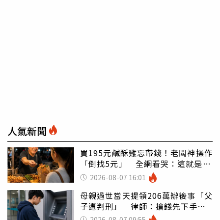
人氣新聞
買195元鹹酥雞忘帶錢！老闆神操作
「倒找5元」 全網看哭：這就是台
灣
2026-08-07 16:01
母親過世當天提領206萬辦後事「父
子遭判刑」 律師：搶錢先下手是
罪
2026-08-07 09:55