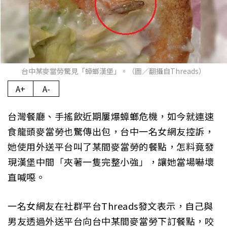
台中某麥當勞驚見「蟑螂漢堡」。（圖／翻攝自Threads）
A+
A-
台灣餐廳、手搖飲近期屢爆蟑螂危機，如今就連速
食龍頭麥當勞也驚傳出包，台中一名女網友控訴，
她使用外送平台叫了某間麥當勞的餐點，怎料竟發
現漢堡中間「夾著一隻完整小強」，讓她當場嚇壞
直喊噁。
一名女網友在社群平台Threads發文表示，自己與
男友透過外送平台向台中某間麥當勞下訂餐點，咬