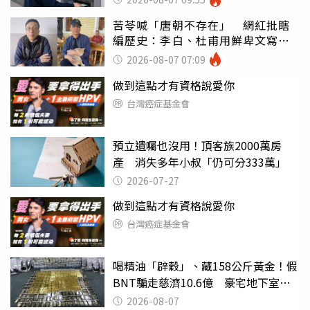
苦苓喊「唐朝不存在」 網紅批瞎
編歷史：李白、杜甫用鮮卑文寫
詩？
2026-08-07 07:09
做到這點才有資格說愛你
台灣癌症基金會
預立遺囑也沒用！頂客族2000萬房
產 消失多年小叔「仍可分333萬」
2026-07-27
做到這點才有資格說愛你
台灣癌症基金會
喝精油「辟穀」、藏158公斤黃金！假
BNT騙走慈濟10.6億 豪宅地下室竟
挖出乾鮑金庫
2026-08-07