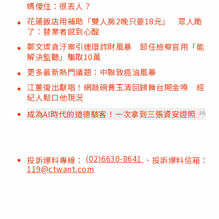
媽傻住：很丟人？
花蓮飯店用補助「雙人房2晚只要18元」 眾人跪
了：替業者感到心酸
鄭文燦貪汙案引連環詐財風暴 卸任檢察官用「能
解決監聽」騙取10萬
更多最新熱門議題：中聯致癌油風暴
江蕙復出獻唱！網敲碗費玉清回歸舞台開金嗓 經
紀人鬆口他現況
成為AI時代的道德駭客！一次拿到三張資安證照
PR
(02)6630-8641
投訴爆料專線：
、投訴爆料信箱：
119@ctwant.com