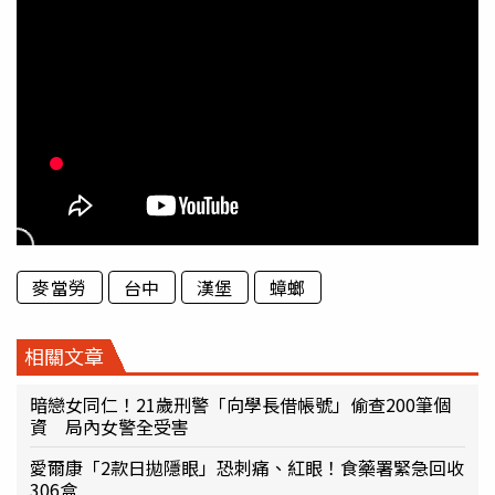
麥當勞
台中
漢堡
蟑螂
相關文章
暗戀女同仁！21歲刑警「向學長借帳號」偷查200筆個
資 局內女警全受害
愛爾康「2款日拋隱眼」恐刺痛、紅眼！食藥署緊急回收
306盒