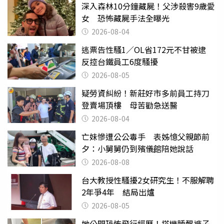
深入森林10分鐘藏屍！父涉殺害9歲愛
女 恐怖藏屍手法全曝光
2026-08-04
逃票告性騷1／OL省172元不甘被逮
反控台鐵員工6度騷擾
2026-08-05
疑勞資糾紛！新莊好市多前員工持刀
登賣場頂樓 母苦勸急送醫
2026-08-04
亡妹慘遭公公毒手 表姊憶父親節前
夕：小舅舅仍到殯儀館陪她說話
2026-08-08
台大教授性騷擾2女研究生！不服解聘
2年爭4年 結局出爐
2026-08-05
她公開恐怖飛行經歷！搭機睡醒褲子