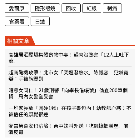
愛爾康
隱形眼鏡
回收
紅眼
刺痛
食藥署
日拋
相關文章
高雄居酒屋爆集體食物中毒！疑肉沒熟害「12人上吐下
瀉」
超商隨機攻擊！北市女「突遭潑熱水」險毀容 犯嫌竟
辯：手被碗燙到
暗戀女同仁！21歲刑警「向學長借帳號」偷查200筆個
資 局內女警全受害
一堆家長放「圓硬1物」在孩子書包內！幼教師心寒：不
被信任的感覺很差
麥當勞食安也淪陷！台中妹叫外送「吃到蟑螂漢堡」崩
潰反胃