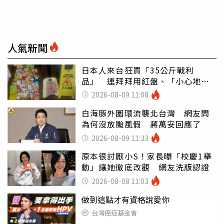
人氣新聞
日本人來台狂買「35公斤戰利
品」 連拜拜用紅盤、「小心地
滑」告示牌也帶回家
2026-08-09 11:08
白海豚外圍環流襲北台灣 網友問
為何沒放颱風假 蔣萬安回應了
2026-08-09 11:33
原本很討厭小S！家長曝「校慶1舉
動」讓她徹底改觀 網友洗版認證
2026-08-08 11:03
做到這點才有資格說愛你
台灣癌症基金會