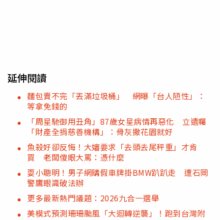
延伸閱讀
麵包賣不完「丟滿垃圾桶」 網曝「台人陋性」：
等拿免錢的
「周星馳御用丑角」87歲女星病情再惡化 立遺囑
「財產全捐慈善機構」：骨灰撒花園就好
魚殺好卻反悔！大嬸要求「去頭去尾秤重」才肯
買 老闆傻眼大罵：憑什麼
耍小聰明！男子網購假車牌掛BMW趴趴走 遭石岡
警鷹眼識破法辦
更多最新熱門議題：2026九合一選舉
美模式預測珊珊颱風「大迴轉逆襲」！跑到台灣附