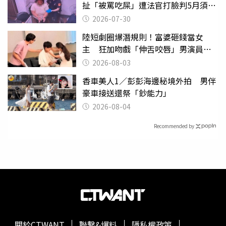
扯「被罵吃屎」遭法官打臉判5月須入
監
2026-07-30
陸短劇圈爆潛規則！富婆砸錢當女
主 狂加吻戲「伸舌咬唇」男演員崩
潰
2026-08-03
香車美人1／彭彭海邊秘境外拍 男伴
豪車接送還祭「鈔能力」
2026-08-04
Recommended by
關於CTWANT
聯繫&爆料
隱私權政策