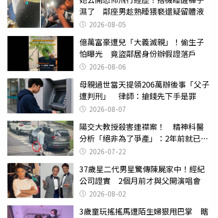
濕了 鄰座男趁熟睡猥褻還疑留體液
2026-08-05
億萬富豪遭兒「大義滅親」！偷生子
怕曝光 竟盜鄰居身份辦假證落戶
2026-08-06
母親過世當天提領206萬辦後事「父子
遭判刑」 律師：搶錢先下手是罪
2026-08-07
陽交大教授殺害連襟案！ 精神科醫
分析「絕非為了爭產」：2年前就已言
行詭異
2026-07-22
37歲星二代男星驚傳陳屍家中！經紀
公司證實 2個月前才與父開演唱會
2026-08-02
3歲童玩搖搖馬遭陌生婦狠甩巴掌 瞎