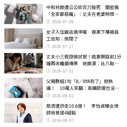
中和兒媳遭公公砍百刀致死 閨密揭
「全家都惡魔」：丈夫在老婆時懷孕
摔東西
2026-07-28
女子入住飯店遇停電 摸黑下樓被員
工告知：倒閉了
2026-07-17
丈夫小三假證做試管！癌妻開庭前1分
鐘再收離婚傳票 她崩潰：比八點檔
還扯
2026-07-31
父親群組1句「8／8快到了」掀熱
議！ 10萬人笑翻：高鐵疏運也沒列
父親節
2026-08-02
慈濟遭詐走10.6億！ 李怡貞曝女律
師背景提4疑點
2026-08-07