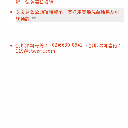
近 氣象署這樣說
女友見公公頭頂後驚呆！買好用養髮洗髮給男友引
網議論
PR
(02)6630-8641
投訴爆料專線：
、投訴爆料信箱：
119@ctwant.com