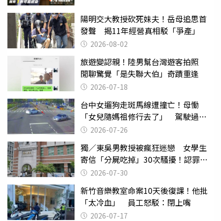
陽明交大教授砍死妹夫！岳母追思首
發聲 揭11年經營真相駁「爭產」
2026-08-02
旅遊變認親！陸男幫台灣遊客拍照
閒聊驚覺「是失聯大伯」奇蹟重逢
2026-07-18
台中女遛狗走斑馬線遭撞亡！母慟
「女兒隨媽祖修行去了」 駕駛過失
致死判9月
2026-07-26
獨／東吳男教授被瘋狂迷戀 女學生
寄信「分屍吃掉」30次騷擾！認罪免
關
2026-07-30
新竹音樂教室命案10天後復課！他批
「太冷血」 員工怒駁：閉上嘴
2026-07-17