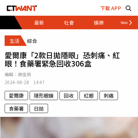
跳至主要內容區塊
下載 APP
最新
社會
娛樂
財經
生活
綜合
愛爾康「2款日拋隱眼」恐刺痛、紅
眼！食藥署緊急回收306盒
編輯：
謝佳娟
2024-08-28 14:47
愛爾康
隱形眼鏡
回收
紅眼
刺痛
食藥署
日拋