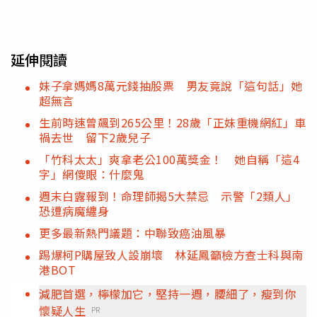
延伸閱讀
妹子拿媽媽8萬元錢抽股票 男友竟說「這句話」她
超無言
生前時速曾飆到265公里！28歲「正妹重機網紅」車
禍去世 留下2歲兒子
「竹科太太」爽拿老公100萬獎金！ 她自稱「這4
字」網傻眼：什麼鬼
週末白露報到！命理師揭5大禁忌 示警「2類人」
恐遭病魔纏身
更多最新熱門議題：中聯致癌油風暴
踢爆柯P購屋致人設崩壞 林延鳳籲檢方查士科與南
港BOT
減肥首選，檸檬加它，堅持一週，腰細了，瘦到你
懷疑人生
PR