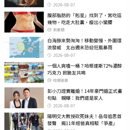
2026-08-07
腹部脂肪的「剋星」找到了，常吃這
幾物，吃走大肚囊，瘦出小蠻腰
新素簡
白海豚來勢洶洶！移動變慢、外圍環
流發威 北台週末恐迎狂風暴雨
2026-08-07
一個人爽嗑一桶？哈根達斯72%濃醇
巧克力 掀脆友共鳴
哈根達斯
彭小刀證實離婚！14年豪門婚正式畫
句點 親曝：我們還是家人
2026-08-07
陽明交大教授砍死妹夫！岳母追思首
發聲 揭11年經營真相駁「爭產」