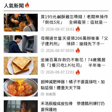
人氣新聞
買195元鹹酥雞忘帶錢！老闆神操作
「倒找5元」 全網看哭：這就是台
灣
2026-08-07 16:01
母親過世當天提領206萬辦後事「父
子遭判刑」 律師：搶錢先下手是
罪
2026-08-07 09:55
坐擁百萬存款仍不敢花！74歲獨居
翁「1餐只吃1片吐司」 半年後暴
瘦嚇壞女兒
2026-08-07 12:01
超神減肥神器！橘子不要直接吃，加
點這個！體重天天下降
新素簡
禾浩辰瘦成皮包骨 慘遭酷刑爆打仍
要保護她