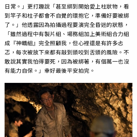
日常。」更打趣說「甚至綁到開始愛上柱狀物，看
到竿子和柱子都會不自覺的環抱它，準備好要被綁
了。」他透露因為拍攝過程要演完全昏迷的狀態，
「雖然過程中有製片組、場務組加上美術組合力組
成『神轎組』完全照顧我，但心裡還是有許多忐
忑，每次被放下來都有敲到頭咬到舌頭的風險。不
敢說其實我怕得要死，因為被綁著，有個萬一也沒
有能力自保。」幸好最後平安拍完。