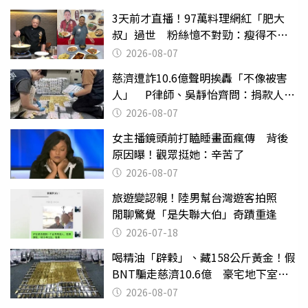
3天前才直播！97萬料理網紅「肥大
叔」過世 粉絲憶不對勁：瘦得不合
理
2026-08-07
慈濟遭詐10.6億聲明挨轟「不像被害
人」 P律師、吳靜怡齊問：捐款人有
權知道真相
2026-08-07
女主播鏡頭前打瞌睡畫面瘋傳 背後
原因曝！觀眾挺她：辛苦了
2026-08-07
旅遊變認親！陸男幫台灣遊客拍照
閒聊驚覺「是失聯大伯」奇蹟重逢
2026-07-18
喝精油「辟穀」、藏158公斤黃金！假
BNT騙走慈濟10.6億 豪宅地下室竟
挖出乾鮑金庫
2026-08-07