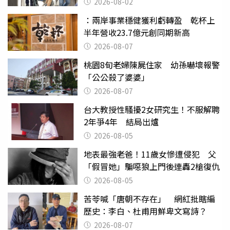
2026-08-02
：兩岸事業穩健獲利虧轉盈 乾杯上
半年營收23.7億元創同期新高
2026-08-07
桃園8旬老婦陳屍住家 幼孫嚇壞報警
「公公殺了婆婆」
2026-08-07
台大教授性騷擾2女研究生！不服解聘
2年爭4年 結局出爐
2026-08-05
地表最強老爸！11歲女慘遭侵犯 父
「假冒她」騙噁狼上門後連轟2槍復仇
2026-08-05
苦苓喊「唐朝不存在」 網紅批瞎編
歷史：李白、杜甫用鮮卑文寫詩？
2026-08-07