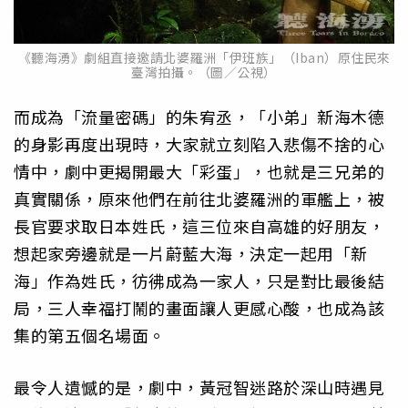
《聽海湧》劇組直接邀請北婆羅洲「伊班族」（Iban）原住民來
臺灣拍攝。（圖／公視）
而成為「流量密碼」的朱宥丞，「小弟」新海木德
的身影再度出現時，大家就立刻陷入悲傷不捨的心
情中，劇中更揭開最大「彩蛋」，也就是三兄弟的
真實關係，原來他們在前往北婆羅洲的軍艦上，被
長官要求取日本姓氏，這三位來自高雄的好朋友，
想起家旁邊就是一片蔚藍大海，決定一起用「新
海」作為姓氏，彷彿成為一家人，只是對比最後結
局，三人幸福打鬧的畫面讓人更感心酸，也成為該
集的第五個名場面。
最令人遺憾的是，劇中，黃冠智迷路於深山時遇見