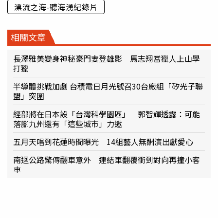
漂流之海-聽海湧紀錄片
相關文章
長澤雅美變身神秘豪門妻登雄影 馬志翔當獵人上山學
打獵
半導體挑戰加劇 台積電日月光號召30台廠組「矽光子聯
盟」突圍
經部將在日本設「台灣科學園區」 郭智輝透露：可能
落腳九州還有「這些城市」力邀
五月天唱到花蓮時間曝光 14組藝人無酬演出獻愛心
南迴公路驚傳翻車意外 連結車翻覆衝到對向再撞小客
車