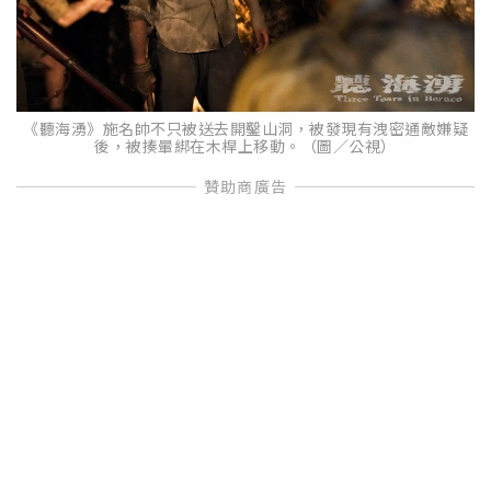
《聽海湧》施名帥不只被送去開鑿山洞，被發現有洩密通敵嫌疑
後，被揍暈綁在木桿上移動。（圖／公視）