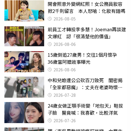
開會照意外變網紅照！女公務員妝容
掀2千則留言 本人怒嗆：化妝有錯嗎
2026-08-05
前員工才轉投李多慧！Joeman再談建
文爆紅 認「很清楚他的價值」
2026-08-06
15歲倒追27歲男！交往1個月懷孕
36歲當阿嬤故事曝光
2026-08-06
中和兒媳遭公公砍百刀致死 閨密揭
「全家都惡魔」：丈夫在老婆時懷孕
摔東西
2026-07-28
24歲女做正顎手術變「地包天」鞋拔
子臉 醫竟喊：我喜歡，比較洋氣
2026-07-26
獨／東吳男教授被瘋狂迷戀 女學生