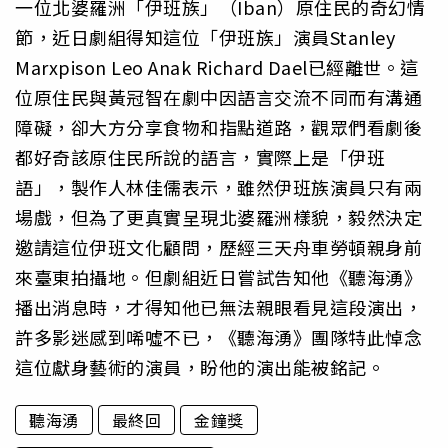
一位北婆羅洲「伊班族」（Iban）原住民的奇幻情
節，近日劇組得知這位「伊班族」演員Stanley
Marxpison Leo Anak Richard Dael已經離世。這
位原住民與黃冠智在劇中因語言交流不同而有溝通
障礙，卻大方分享食物和指點道路，觀眾們看劇後
都好奇該原住民所說的語言，實際上是「伊班
語」，製作人林佳儒表示，雖然伊班族演員只有兩
場戲，但為了更真實呈現北婆羅洲樣貌，毅然決定
邀請這位伊班文化顧問，歷經三天舟車勞頓親身前
來臺東拍攝地。但劇組近日嘗試告知他《聽海湧》
播出消息時，才得知他已無法親眼看見這段演出，
許多影迷感到唏噓不已，《聽海湧》團隊特此悼念
這位獻身藝術的演員，盼他的演出能被銘記。
聽海湧
最終回
金鐘獎