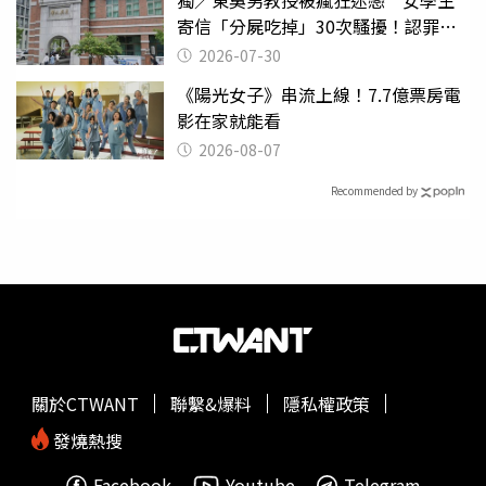
寄信「分屍吃掉」30次騷擾！認罪免
關
2026-07-30
《陽光女子》串流上線！7.7億票房電
影在家就能看
2026-08-07
Recommended by
關於CTWANT
聯繫&爆料
隱私權政策
發燒熱搜
Facebook
Youtube
Telegram