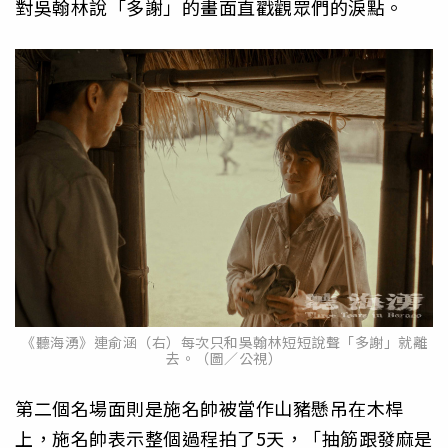
對吳翰林說「多謝」的畫面直戳觀眾們的淚點。
《聽海湧》連俞涵（右）每次只和吳翰林短短說聲「多謝」就離
去。（圖／公視）
第二個名場面則是施名帥被當作山豬懸吊在木桿
上，施名帥表示整個過程拍了5天，「抽筋跟發麻是