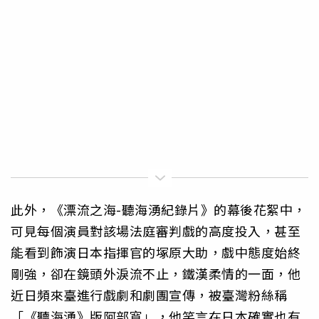
此外，《漂流之海-聽海湧紀錄片》的幕後花絮中，
可見每個演員對該場法庭審判戲的高度投入，甚至
能看到飾演日本指揮官的塚原大助，戲中態度始終
剛強，卻在鏡頭外淚流不止，鐵漢柔情的一面，他
近日頻來臺進行戲劇和劇團宣傳，被臺灣粉絲稱
「《聽海湧》版阿部寬」，他笑言在日本確實也有