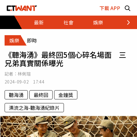
跳至主要內容區塊
下載 APP
最新
社會
娛樂
財經
娛樂
即時
《聽海湧》最終回5個心碎名場面 三
兄弟真實關係曝光
記者：
林俐瑄
2024-09-02 17:44
聽海湧
最終回
金鐘獎
漂流之海-聽海湧紀錄片