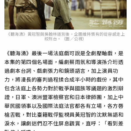
《聽海湧》黃冠智與吳翰林道別後，企圖維持慣有的從容感走上
絞刑台。（圖／公視）
《聽海湧》最後一場法庭戲可說是全劇壓軸戲，是
本集的第四個名場面，編劇蔡雨氛和導演孫介珩透
過劇本台詞、戲劇張力和鏡頭語言，加上演員功
力，將漫長的審判過程揉合成半小時的戲份，其中
包含法庭上各勢力對於戰爭與國族等議題的激烈辯
證，日軍、澳洲盟軍檢察官和日本律師團，加上中
華民國領事以及國際法庭法官都各有立場，各方唇
槍舌戰，對比臺籍戰俘監視員黃冠智的沈默無語和
淚水，讓劇迷們忍不住屏息觀賞，直呼：「看到差