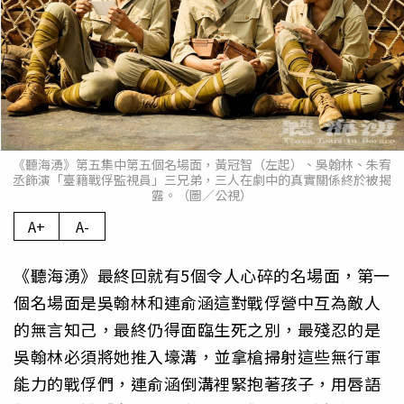
《聽海湧》第五集中第五個名場面，黃冠智（左起）、吳翰林、朱宥
丞飾演「臺籍戰俘監視員」三兄弟，三人在劇中的真實關係終於被揭
露。（圖／公視）
A+
A-
《聽海湧》最終回就有5個令人心碎的名場面，第一
個名場面是吳翰林和連俞涵這對戰俘營中互為敵人
的無言知己，最終仍得面臨生死之別，最殘忍的是
吳翰林必須將她推入壕溝，並拿槍掃射這些無行軍
能力的戰俘們，連俞涵倒溝裡緊抱著孩子，用唇語