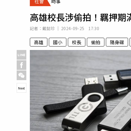
社會
時事
人物
汽車
高雄校長涉偷拍！羈押期
專欄
房產新勢力
記者：
戴懿珍
2024-09-25 17:30
高雄
國小
校長
偷拍
隨身碟
Next