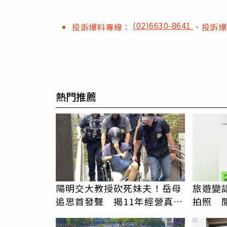
(02)6630-8641
投訴爆料專線：
、投訴
熱門推薦
陽明交大教授砍死妹夫！岳母
旅遊變
追思首發聲 揭11年經營真相
拍照 
駁「爭產」
伯」奇
PR