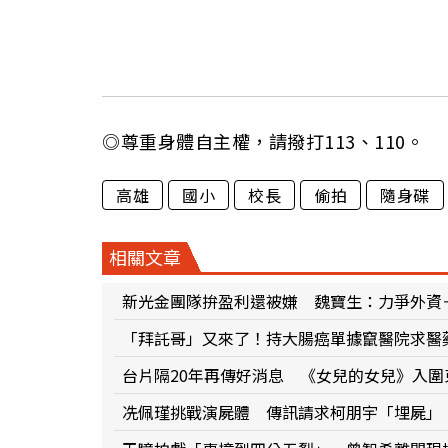
◎尊重身體自主權，請撥打113、110。
高雄
國小
校長
偷拍
隨身碟
相關文章
新光金團隊拚盈利還被嫌 魏寶生：力爭外資
「拜託哥」又來了！持大腸癌單據竄醫院求醫
台片隔20年再傳好消息 《女兒的女兒》入圍
冼佩瑾挑戰演屍體 傳訊請求柯朋宇「埋屍」