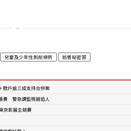
兒童及少年性剝削條例
妨害秘密罪
＋散戶逾三成支持合併案
藥費 警急調監視器追人
東京影展主競賽