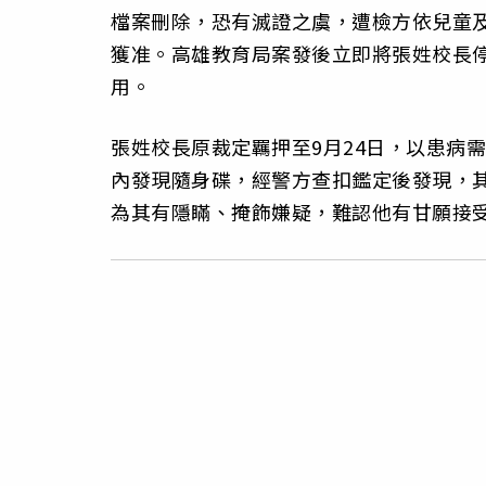
檔案刪除，恐有滅證之虞，遭檢方依兒童
獲准。高雄教育局案發後立即將張姓校長
用。
張姓校長原裁定羈押至9月24日，以患病
內發現隨身碟，經警方查扣鑑定後發現，
為其有隱瞞、掩飾嫌疑，難認他有甘願接