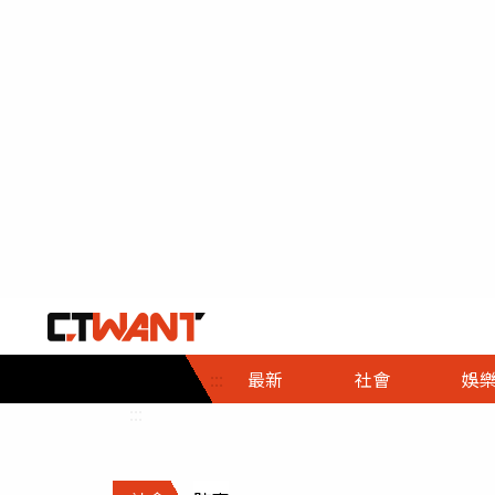
社會首頁
娛樂首頁
財經首頁
政
:::
最新
社會
娛
時事
即時
熱線
:::
直擊
大條
人物
調查
專題
３Ｃ