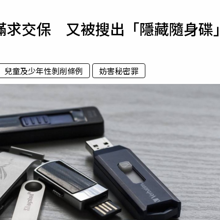
寵物
滿求交保 又被搜出「隱藏隨身碟
運勢
運動
梅酒
兒童及少年性剝削條例
妨害秘密罪