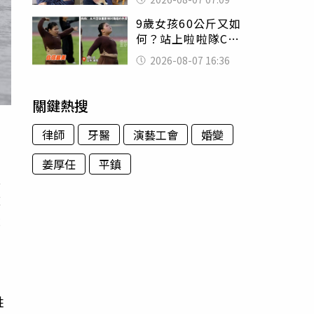
用鮮卑文寫詩？
9歲女孩60公斤又如
何？站上啦啦隊C位
驚艷全場 千萬網
2026-08-07 16:36
友被圈粉
關鍵熱搜
律師
牙醫
演藝工會
婚變
姜厚任
平鎮
友
童
隨
姓