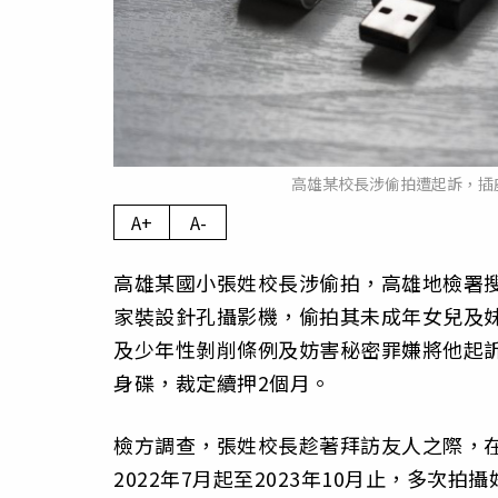
高雄某校長涉偷拍遭起訴，插
A+
A-
高雄某國小張姓校長涉偷拍，高雄地檢署
家裝設針孔攝影機，偷拍其未成年女兒及
及少年性剝削條例及妨害秘密罪嫌將他起
身碟，裁定續押2個月。
檢方調查，張姓校長趁著拜訪友人之際，
2022年7月起至2023年10月止，多