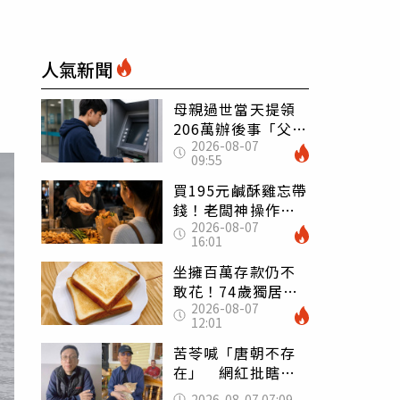
」
人氣新聞
母親過世當天提領
206萬辦後事「父子
2026-08-07
遭判刑」 律師：
09:55
搶錢先下手是罪
買195元鹹酥雞忘帶
錢！老闆神操作
2026-08-07
「倒找5元」 全網
16:01
看哭：這就是台灣
坐擁百萬存款仍不
敢花！74歲獨居翁
2026-08-07
「1餐只吃1片吐
12:01
司」 半年後暴瘦
嚇壞女兒
苦苓喊「唐朝不存
在」 網紅批瞎編
歷史：李白、杜甫
2026-08-07 07:09