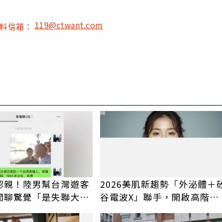
119@ctwant.com
爆料信箱：
PR
認親！陸男幫台灣遊客
2026美肌新趨勢「外泌體＋
閒聊驚覺「是失聯大
谷電波X」聯手，開啟高階養
蹟重逢
膚新世代