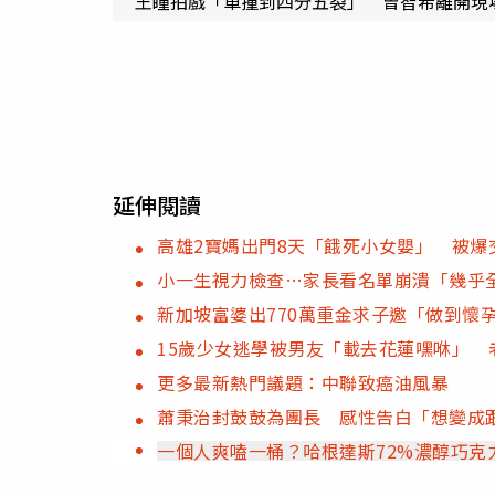
王瞳拍戲「車撞到四分五裂」 曾智希離開現
延伸閱讀
高雄2寶媽出門8天「餓死小女嬰」 被爆
小一生視力檢查…家長看名單崩潰「幾乎
新加坡富婆出770萬重金求子邀「做到懷
15歲少女逃學被男友「載去花蓮嘿咻」 
更多最新熱門議題：中聯致癌油風暴
蕭秉治封鼓鼓為團長 感性告白「想變成
一個人爽嗑一桶？哈根達斯72%濃醇巧克