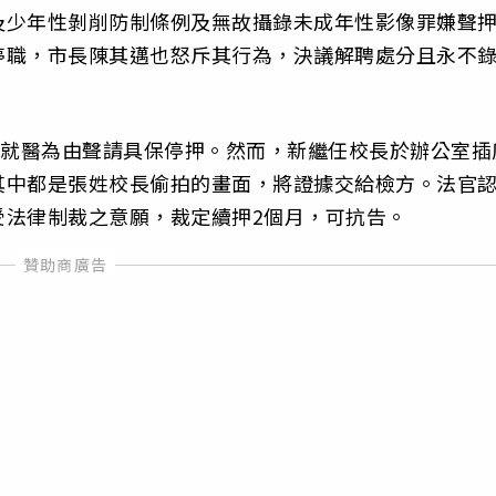
及少年性剝削防制條例及無故攝錄未成年性影像罪嫌聲
停職，市長陳其邁也怒斥其行為，決議解聘處分且永不
需就醫為由聲請具保停押。然而，新繼任校長於辦公室插
其中都是張姓校長偷拍的畫面，將證據交給檢方。法官
受法律制裁之意願，裁定續押2個月，可抗告。