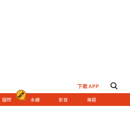
下載 APP
國際
永續
影音
專題