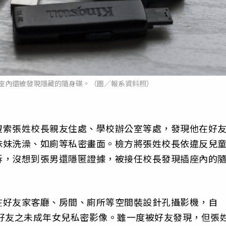
座內還被發現隱藏的隨身碟。（圖／報系資料照）
搜索張姓校長親友住處、學校辦公室等處，發現他在好
妹妹洗澡、如廁等私密畫面。檢方將張姓校長依違反兒
訴，沒想到張男還隱匿證據，被接任校長發現插座內的
在好友家客廳、房間、廁所等空間裝設針孔攝影機，自
次拍攝好友之未成年女兒私密影像。雖一度被好友發現，但張