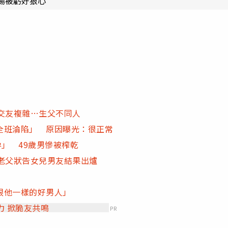
場被虧好狠心
交友複雜…生父不同人
全班淪陷」 原因曝光：很正常
孕」 49歲男慘被榨乾
老父狀告女兒男友結果出爐
跟他一樣的好男人」
力 掀脆友共鳴
PR