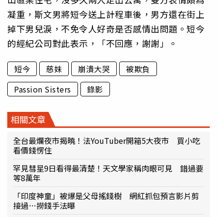
凝重，斯文男將短今送上計程車後，男方還在街上
掉下男兒淚，不免令人好奇是否感情出問題。短今
的經紀公司對此表示，「不回應，謝謝」。
短今
慈妹
崩潰大哭
被欺負
Passion Sisters
錄影
相關文章
全台最爛夜市揭曉！法YouTuber開箱5大夜市 買小吃
看價錢愣住
罕見彗星9日看得最清楚！天文學家稱肉眼可見 錯過要
等8萬年
「印度神童」被爆是父母搖錢樹 網紅抓包預言影片剪
接過…撈錢手法曝