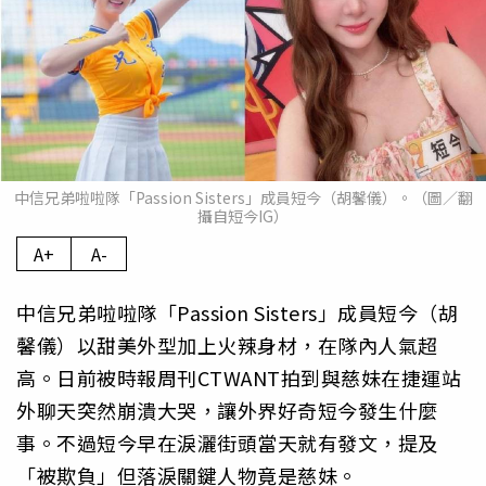
中信兄弟啦啦隊「Passion Sisters」成員短今（胡馨儀）。（圖／翻
攝自短今IG）
A+
A-
中信兄弟啦啦隊「Passion Sisters」成員短今（胡
馨儀）以甜美外型加上火辣身材，在隊內人氣超
高。日前被時報周刊CTWANT拍到與慈妹在捷運站
外聊天突然崩潰大哭，讓外界好奇短今發生什麼
事。不過短今早在淚灑街頭當天就有發文，提及
「被欺負」但落淚關鍵人物竟是慈妹。