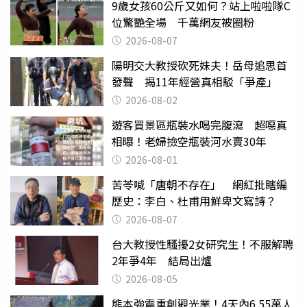
9歲女孩60公斤又如何？站上啦啦隊C
位驚艷全場 千萬網友被圈粉
2026-08-07
陽明交大教授砍死妹夫！岳母追思首
發聲 揭11年經營真相駁「爭產」
2026-08-02
遊客買景區瓶裝水喝完腹瀉 超噁真
相曝！老婦撿空瓶裝河水賣30年
2026-08-01
苦苓喊「唐朝不存在」 網紅批瞎編
歷史：李白、杜甫用鮮卑文寫詩？
2026-08-07
台大教授性騷擾2女研究生！不服解聘
2年爭4年 結局出爐
2026-08-05
熊本強震重創觀光業！4天內6.55萬人