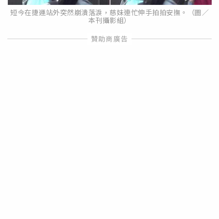
短今在捷運站外突然崩潰落淚，慈妹連忙伸手拍拍安撫。（圖／
本刊攝影組）