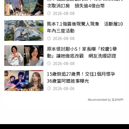
次取消訂房 損失逾4億台幣
2026-08-08
熊本7.1強震後現驚人現象 活斷層10
年內三度活動
2026-08-08
原本很討厭小S！家長曝「校慶1舉
動」讓她徹底改觀 網友洗版認證
2026-08-08
15歲倒追27歲男！交往1個月懷孕
36歲當阿嬤故事曝光
2026-08-06
Recommended by