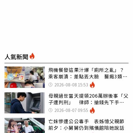
人氣新聞
飛機餐發這果汁爆「廁所之亂」？
乘客崩潰：差點丟大臉 醫揭3類人
別亂喝
2026-08-08 15:53
母親過世當天提領206萬辦後事「父
子遭判刑」 律師：搶錢先下手是
罪
2026-08-07 09:55
亡妹慘遭公公毒手 表姊憶父親節
前夕：小舅舅仍到殯儀館陪她說話