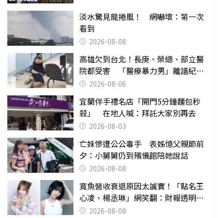
淡水驚見龍捲風！ 網嚇壞：第一次
看到
2026-08-08
高雄欠到台北！長庚、榮總、部立醫
院都受害 「醫療暴力男」離譜紀錄
曝光
2026-08-06
宜蘭伴手禮名店「開門5分鐘麵包秒
殺」 在地人喊：拜託大家別再去
2026-08-03
亡妹慘遭公公毒手 表姊憶父親節前
夕：小舅舅仍到殯儀館陪她說話
2026-08-08
寬魚營收衰退原因太誠實！「點名王
心凌、楊丞琳」網笑翻：財報透明度
滿分
2026-08-08