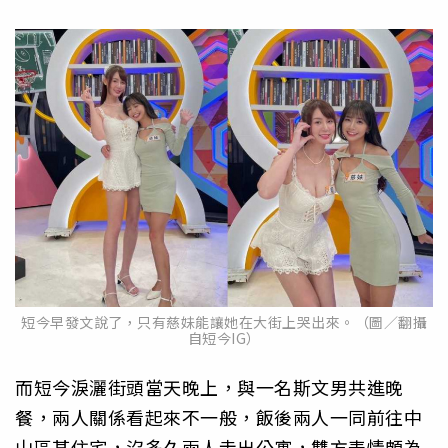
短今早發文說了，只有慈妹能讓她在大街上哭出來。（圖／翻攝
自短今IG）
而短今淚灑街頭當天晚上，與一名斯文男共進晚
餐，兩人關係看起來不一般，飯後兩人一同前往中
山區某住宅，沒多久兩人走出公寓，雙方表情頗為