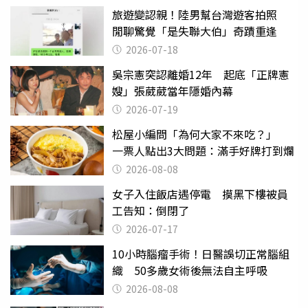
旅遊變認親！陸男幫台灣遊客拍照
閒聊驚覺「是失聯大伯」奇蹟重逢
2026-07-18
吳宗憲突認離婚12年 起底「正牌憲
嫂」張葳葳當年隱婚內幕
2026-07-19
松屋小編問「為何大家不來吃？」
一票人點出3大問題：滿手好牌打到爛
2026-08-08
女子入住飯店遇停電 摸黑下樓被員
工告知：倒閉了
2026-07-17
10小時腦瘤手術！日醫誤切正常腦組
織 50多歲女術後無法自主呼吸
2026-08-08