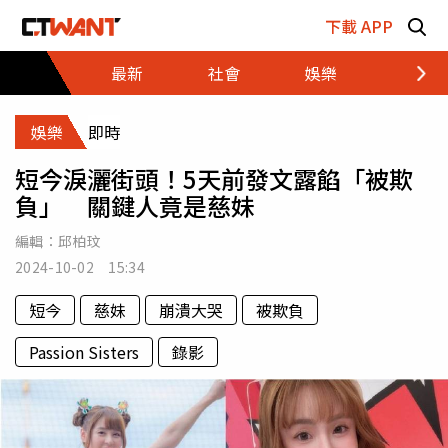
跳至主要內容區塊
下載 APP
最新
社會
娛樂
財經
娛樂
即時
短今淚灑街頭！5天前發文露餡「被欺
負」 關鍵人竟是慈妹
編輯：
邱柏玟
2024-10-02 15:34
短今
慈妹
崩潰大哭
被欺負
Passion Sisters
錄影