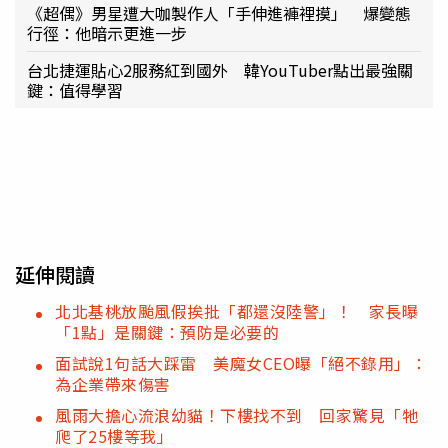
《超偶》男星遭大咖製作人「手伸進褲裡摸」 爆變態
行徑：他暗示更進一步
台北捷運貼心2服務紅到國外 韓YouTuber點出最強關
鍵：值得學習
延伸閱讀
北北基桃放颱風假挨批「都還沒陸警」！ 家長曝
「1點」是關鍵：預防是必要的
面試說1句話大踩雷 美魔女CEO曝「絕不錄用」：
為企業帶來傷害
風雨大擔心流浪幼貓！下樓找不到 回家驚見「牠
爬了25樓等我」