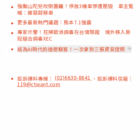
強颱山陀兒吹倒圍籬！停放3機車慘遭壓毀 車主冤
喊：被惡鄰移車
更多最新熱門議題：熊本7.1強震
專家示警！狂掃歐洲病毒在台灣現蹤 境外移入新
冠組合病毒XEC
成為AI時代的道德駭客！一次拿到三張資安證照
PR
(02)6630-8641
投訴爆料專線：
、投訴爆料信箱：
119@ctwant.com