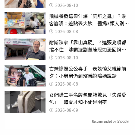
2026-08-10
飛機餐發這果汁爆「廁所之亂」？乘
客崩潰：差點丟大臉 醫揭3類人別亂
喝
2026-08-08
耐斯陳家「靠山真硬」？連張兆順都
擋不住 涉霸凌副董陳冠如恐回鍋國
票證
2026-08-10
亡妹慘遭公公毒手 表姊憶父親節前
夕：小舅舅仍到殯儀館陪她說話
2026-08-08
女網購二手名牌包開箱驚見「失蹤愛
包」 追查才知小偷是閨密
2026-08-09
Recommended by