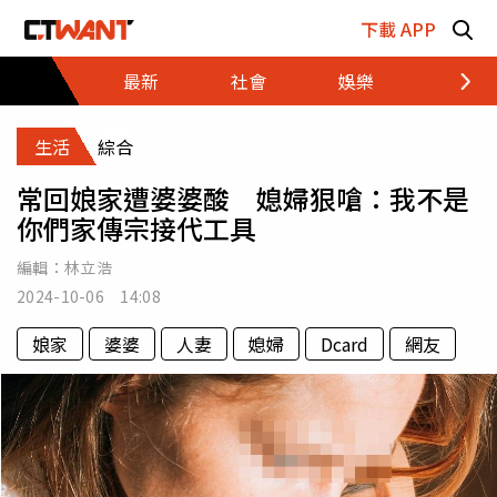
跳至主要內容區塊
下載 APP
最新
社會
娛樂
財經
生活
綜合
常回娘家遭婆婆酸 媳婦狠嗆：我不是
你們家傳宗接代工具
編輯：
林立浩
2024-10-06 14:08
娘家
婆婆
人妻
媳婦
Dcard
網友