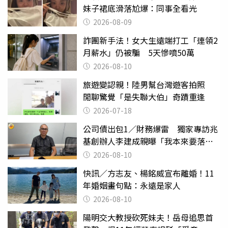
妹子裙底滑落尬爆：同事全看光
2026-08-09
詐團新手法！女大生遠端打工「連領2
月薪水」仍被騙 5天慘噴50萬
2026-08-10
旅遊變認親！陸男幫台灣遊客拍照
閒聊驚覺「是失聯大伯」奇蹟重逢
2026-07-18
公司債出包1／財務爆雷 獨家專訪兆
基創辦人李建成親曝「我本來要落
跑」
2026-08-10
快訊／方志友、楊銘威宣布離婚！11
年婚姻畫句點：永遠是家人
2026-08-10
陽明交大教授砍死妹夫！岳母追思首