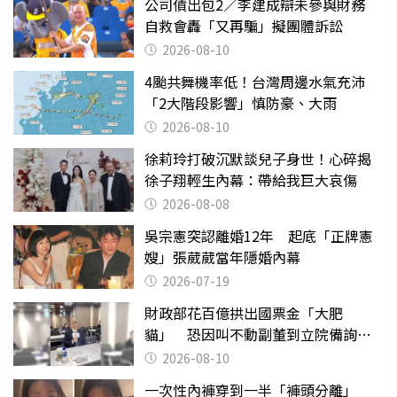
公司債出包2／李建成辯未參與財務
自救會轟「又再騙」擬團體訴訟
2026-08-10
4颱共舞機率低！台灣周邊水氣充沛
「2大階段影響」慎防豪、大雨
2026-08-10
徐莉玲打破沉默談兒子身世！心碎揭
徐子翔輕生內幕：帶給我巨大哀傷
2026-08-08
吳宗憲突認離婚12年 起底「正牌憲
嫂」張葳葳當年隱婚內幕
2026-07-19
財政部花百億拱出國票金「大肥
貓」 恐因叫不動副董到立院備詢惹
議
2026-08-10
一次性內褲穿到一半「褲頭分離」