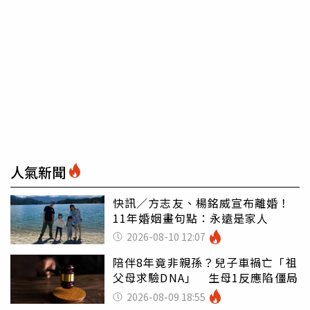
人氣新聞
快訊／方志友、楊銘威宣布離婚！
11年婚姻畫句點：永遠是家人
2026-08-10 12:07
陪伴8年竟非親孫？兒子車禍亡「祖
父母求驗DNA」 生母1反應陷僵局
2026-08-09 18:55