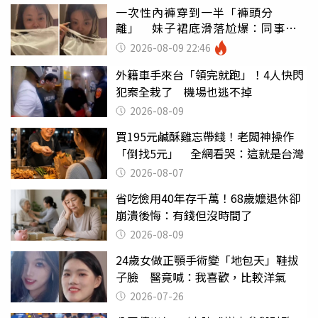
一次性內褲穿到一半「褲頭分
離」 妹子裙底滑落尬爆：同事全
看光
2026-08-09 22:46
外籍車手來台「領完就跑」！4人快閃
犯案全栽了 機場也逃不掉
2026-08-09
買195元鹹酥雞忘帶錢！老闆神操作
「倒找5元」 全網看哭：這就是台灣
2026-08-07
省吃儉用40年存千萬！68歲嬤退休卻
崩潰後悔：有錢但沒時間了
2026-08-09
24歲女做正顎手術變「地包天」鞋拔
子臉 醫竟喊：我喜歡，比較洋氣
2026-07-26