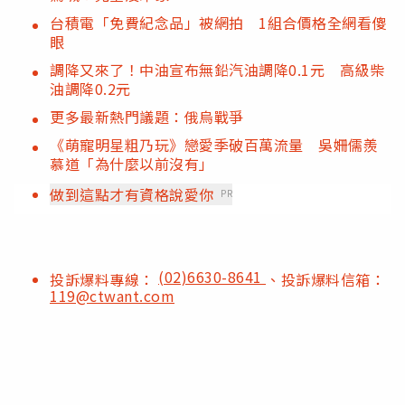
台積電「免費紀念品」被網拍 1組合價格全網看傻
眼
調降又來了！中油宣布無鉛汽油調降0.1元 高級柴
油調降0.2元
更多最新熱門議題：俄烏戰爭
《萌寵明星粗乃玩》戀愛季破百萬流量 吳姍儒羨
慕道「為什麼以前沒有」
做到這點才有資格說愛你
PR
(02)6630-8641
投訴爆料專線：
、投訴爆料信箱：
119@ctwant.com