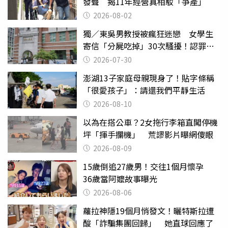
發聲 揭11年經營真相駁「爭產」
2026-08-02
獨／東吳男教授被瘋狂迷戀 女學生
寄信「分屍吃掉」30次騷擾！認罪免
關
2026-07-30
澎湖13子家庭母親現身了！貼字條稱
「很愛孩子」：請還我們平靜生活
2026-08-10
以為在搭公車？2女拖行李箱直闖停機
坪「揮手攔機」 荒謬影片曝網傻眼
2026-08-09
15歲倒追27歲男！交往1個月懷孕
36歲當阿嬤故事曝光
2026-08-06
蘿拉神隱19個月悄發文！曬特斯拉遭
酸「詐騙集團回歸」 她直球回應了