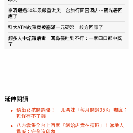
泰清邁遇50年最嚴重洪災 台旅行團困酒店…觀光署回
應了
科大ATM故障竟被塞滿一元硬幣 校方回應了
超多人中諾羅病毒 耳鼻醫吐到不行：一家四口都中獎
了
延伸閱讀
精緻女孩開銷曝！ 北漂妹「每月開銷35K」嚇瘋：
難怪存不了錢
八方雲集全台上百家「創始店竟在這區」！當地人
驚喊：完全沒印象