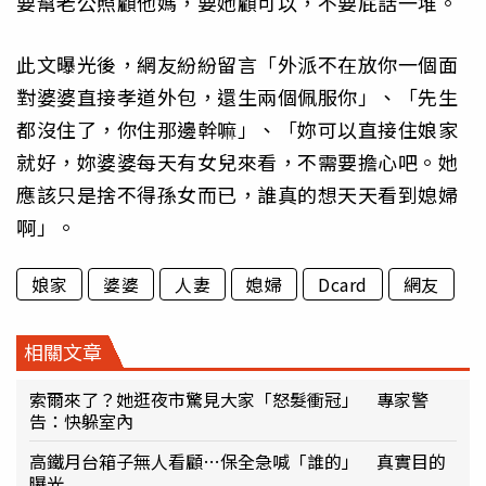
要幫老公照顧他媽，要她顧可以，不要屁話一堆。
此文曝光後，網友紛紛留言「外派不在放你一個面
對婆婆直接孝道外包，還生兩個佩服你」、「先生
都沒住了，你住那邊幹嘛」、「妳可以直接住娘家
就好，妳婆婆每天有女兒來看，不需要擔心吧。她
應該只是捨不得孫女而已，誰真的想天天看到媳婦
啊」。
娘家
婆婆
人妻
媳婦
Dcard
網友
相關文章
索爾來了？她逛夜市驚見大家「怒髮衝冠」 專家警
告：快躲室內
高鐵月台箱子無人看顧…保全急喊「誰的」 真實目的
曝光