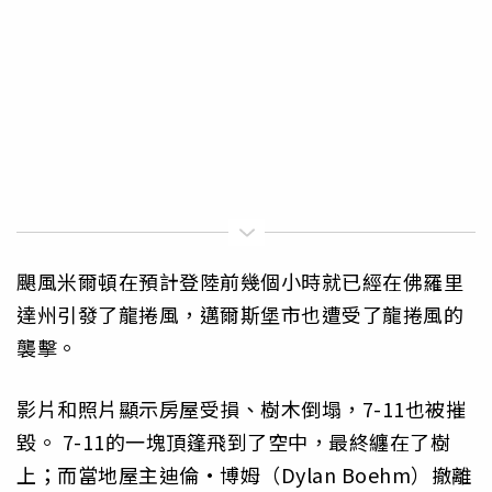
颶風米爾頓在預計登陸前幾個小時就已經在佛羅里
達州引發了龍捲風，邁爾斯堡市也遭受了龍捲風的
襲擊。
影片和照片顯示房屋受損、樹木倒塌，7-11也被摧
毀。 7-11的一塊頂篷飛到了空中，最終纏在了樹
上；而當地屋主迪倫·博姆（Dylan Boehm）撤離