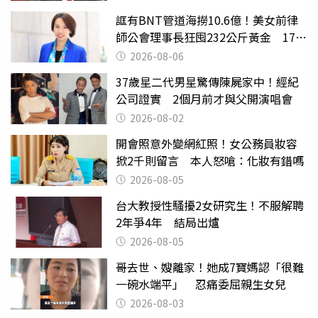
誆有BNT管道海撈10.6億！美女前律
師公會理事長狂囤232公斤黃金 17人
遭起訴
2026-08-06
37歲星二代男星驚傳陳屍家中！經紀
公司證實 2個月前才與父開演唱會
2026-08-02
開會照意外變網紅照！女公務員妝容
掀2千則留言 本人怒嗆：化妝有錯嗎
2026-08-05
台大教授性騷擾2女研究生！不服解聘
2年爭4年 結局出爐
2026-08-05
哥去世、嫂離家！她成7寶媽認「很難
一碗水端平」 忍痛委屈親生女兒
2026-08-03