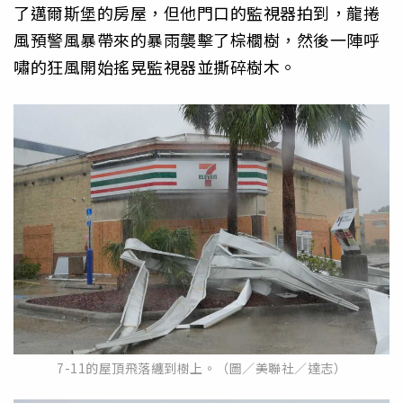
了邁爾斯堡的房屋，但他門口的監視器拍到，龍捲
風預警風暴帶來的暴雨襲擊了棕櫚樹，然後一陣呼
嘯的狂風開始搖晃監視器並撕碎樹木。
7-11的屋頂飛落纏到樹上。（圖／美聯社／達志）