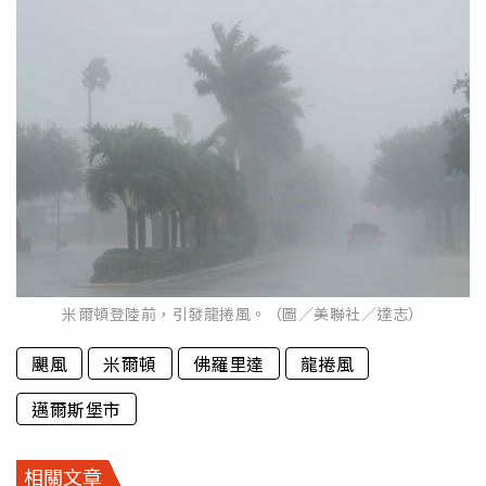
米爾頓登陸前，引發龍捲風。（圖／美聯社／達志）
颶風
米爾頓
佛羅里達
龍捲風
邁爾斯堡市
相關文章