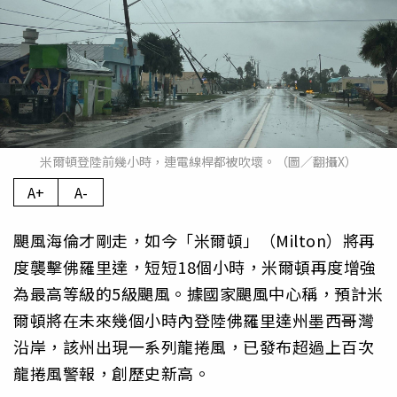
米爾頓登陸前幾小時，連電線桿都被吹壞。（圖／翻攝X）
A+
A-
颶風海倫才剛走，如今「米爾頓」（Milton）將再
度襲擊佛羅里達，短短18個小時，米爾頓再度增強
為最高等級的5級颶風。據國家颶風中心稱，預計米
爾頓將在未來幾個小時內登陸佛羅里達州墨西哥灣
沿岸，該州出現一系列龍捲風，已發布超過上百次
龍捲風警報，創歷史新高。