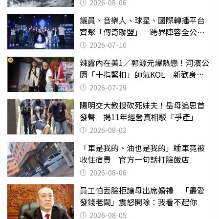
2026-08-06
議員、音樂人、球星、國際轉播平台
齊聚「傳奇聯盟」 跨界陣容全公
開 劍指亞洲新傳奇聯賽
2026-07-10
辣露內在美1／郭源元爆熱戀！河濱公
園「十指緊扣」帥氣KOL 新歡身份
曝光
2026-07-29
陽明交大教授砍死妹夫！岳母追思首
發聲 揭11年經營真相駁「爭產」
2026-08-02
「車是我的、油也是我的」睡車竟被
收住宿費 官方一句話打臉飯店
2026-08-06
員工怕丟臉拒讓母出席婚禮 「最愛
發錢老闆」震怒開除：我看不起你
2026-08-05