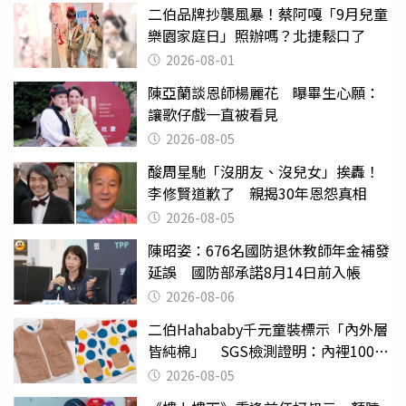
二伯品牌抄襲風暴！蔡阿嘎「9月兒童
樂園家庭日」照辦嗎？北捷鬆口了
2026-08-01
陳亞蘭談恩師楊麗花 曝畢生心願：
讓歌仔戲一直被看見
2026-08-05
酸周星馳「沒朋友、沒兒女」挨轟！
李修賢道歉了 親揭30年恩怨真相
2026-08-05
陳昭姿：676名國防退休教師年金補發
延誤 國防部承諾8月14日前入帳
2026-08-06
二伯Hahababy千元童裝標示「內外層
皆純棉」 SGS檢測證明：內裡100%
聚酯纖維
2026-08-05