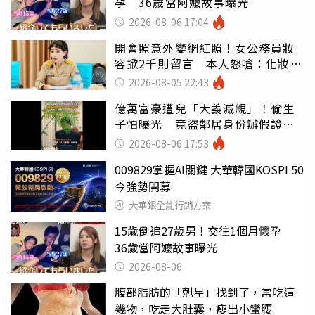
孕 36歲當阿嬤故事曝光
2026-08-06 17:04
開會照意外變網紅照！女公務員妝
容掀2千則留言 本人怒嗆：化妝有
錯嗎
2026-08-05 22:43
億萬富豪遭兒「大義滅親」！偷生
子怕曝光 竟盜鄰居身份辦假證落
戶
2026-08-06 17:53
009829掌握AI關鍵 大華韓國KOSPI 50
今強勢開募
大華銀全能行銷方案
15歲倒追27歲男！交往1個月懷孕
36歲當阿嬤故事曝光
2026-08-06
腹部脂肪的「剋星」找到了，常吃這
幾物，吃走大肚囊，瘦出小蠻腰