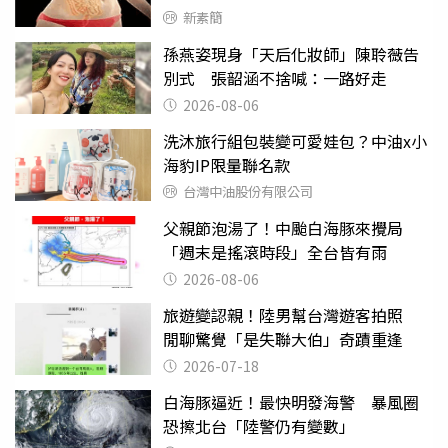
新素簡
孫燕姿現身「天后化妝師」陳聆薇告
別式 張韶涵不捨喊：一路好走
2026-08-06
洗沐旅行組包裝變可愛娃包？中油x小
海豹IP限量聯名款
台灣中油股份有限公司
父親節泡湯了！中颱白海豚來攪局
「週末是搖滾時段」全台皆有雨
2026-08-06
旅遊變認親！陸男幫台灣遊客拍照
閒聊驚覺「是失聯大伯」奇蹟重逢
2026-07-18
白海豚逼近！最快明發海警 暴風圈
恐擦北台「陸警仍有變數」