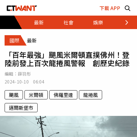
跳至主要內容區塊
下載 APP
最新
社會
娛樂
財經
國際
最新
「百年最強」颶風米爾頓直撲佛州！登
陸前發上百次龍捲風警報 創歷史紀錄
編輯：
薛羽彤
2024-10-10 06:04
颶風
米爾頓
佛羅里達
龍捲風
邁爾斯堡市