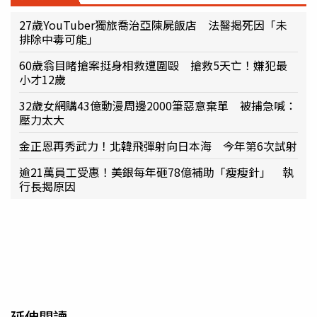
27歲YouTuber獨旅喬治亞陳屍飯店 法醫揭死因「未
排除中毒可能」
60歲翁目睹搶案挺身相救遭圍毆 搶救5天亡！嫌犯最
小才12歲
32歲女網購43億動漫周邊2000筆惡意棄單 被捕急喊：
壓力太大
金正恩再秀武力！北韓飛彈射向日本海 今年第6次試射
逾21萬員工受惠！美銀每年砸78億補助「瘦瘦針」 執
行長揭原因
延伸閱讀