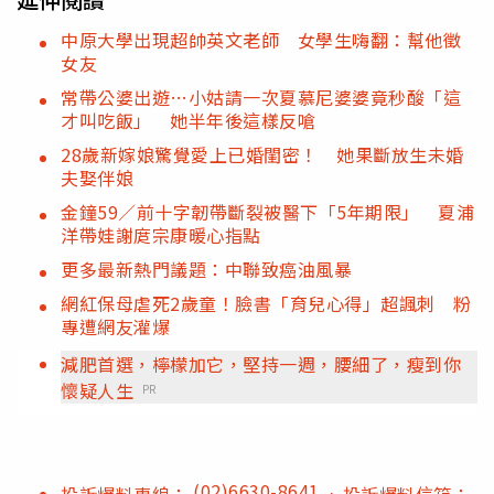
中原大學出現超帥英文老師 女學生嗨翻：幫他徵
女友
常帶公婆出遊…小姑請一次夏慕尼婆婆竟秒酸「這
才叫吃飯」 她半年後這樣反嗆
28歲新嫁娘驚覺愛上已婚閨密！ 她果斷放生未婚
夫娶伴娘
金鐘59／前十字韌帶斷裂被醫下「5年期限」 夏浦
洋帶娃謝庹宗康暖心指點
更多最新熱門議題：中聯致癌油風暴
網紅保母虐死2歲童！臉書「育兒心得」超諷刺 粉
專遭網友灌爆
減肥首選，檸檬加它，堅持一週，腰細了，瘦到你
懷疑人生
PR
(02)6630-8641