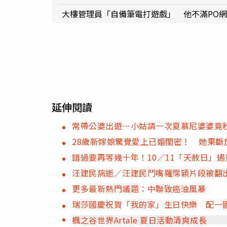
大樓管理員「自備筆電打遊戲」 他不滿PO
延伸閱讀
常帶公婆出遊…小姑請一次夏慕尼婆婆竟
28歲新嫁娘驚覺愛上已婚閨密！ 她果斷
錯過要再等幾十年！10／11「天赦日」
汪建民病逝／汪建民鬥嘴羅霈穎片段被翻
更多最新熱門議題：中聯致癌油風暴
瑞莎國慶祝賀「我的家」生日快樂 配一
楓之谷世界Artale 夏日活動清爽成長