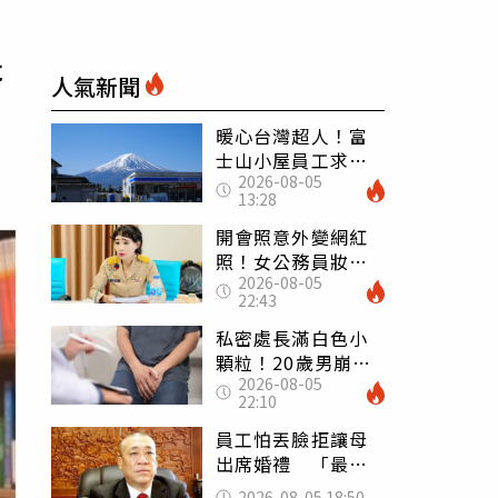
是
人氣新聞
暖心台灣超人！富
士山小屋員工求助
2026-08-05
「想活下去」 山
13:28
友狂背物資上山：
台灣真的是寶島
開會照意外變網紅
照！女公務員妝容
2026-08-05
掀2千則留言 本人
22:43
怒嗆：化妝有錯嗎
私密處長滿白色小
顆粒！20歲男崩潰
2026-08-05
求診 醫曝5大真相
22:10
別再誤會
員工怕丟臉拒讓母
出席婚禮 「最愛
發錢老闆」震怒開
2026-08-05 18:50