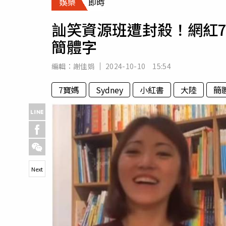
娛樂
即時
人物
汽車
訕笑資源班遭封殺！網紅
專欄
簡體字
房產新勢力
編輯：
謝佳娟
2024-10-10 15:54
7寶媽
Sydney
小紅書
大陸
簡
Next