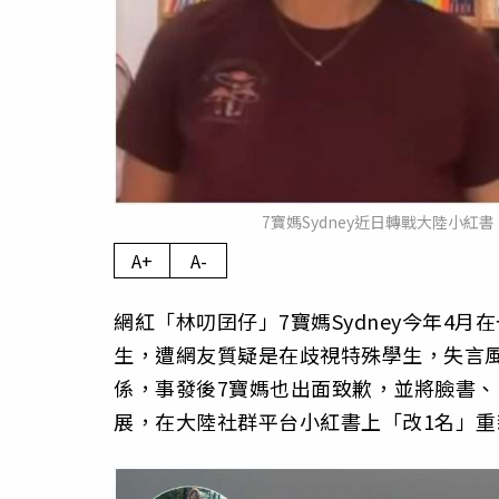
7寶媽Sydney近日轉戰大陸小
A+
A-
網紅「林叨囝仔」7寶媽Sydney今年4
生，遭網友質疑是在歧視特殊學生，失言
係，事發後7寶媽也出面致歉，並將臉書、
展，在大陸社群平台小紅書上「改1名」重