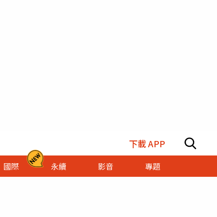
下載 APP
國際
永續
影音
專題