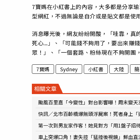
7寶媽在小紅書上的內容，大多都是分享
型網紅，不過無論是自介或是貼文都是使
消息曝光後，網友紛紛開酸，「哇靠，真
死心...」、「可能錢不夠用了，要出來
眾！」、「一個套路、粉絲現在不夠開團
7寶媽
Sydney
小紅書
大陸
簡
相關文章
颱風百里嘉「今變性」對台影響曝！周末變天
快訊／北市百齡橋爆無頭浮屍案！死者身上「
第一次到男友家作客！她見對方「用1盤子招待
車上突爆口角！妻失控「猛捶後視鏡」鮮血直