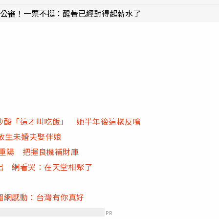
網公審！一票不挺：醒著已經對得起薪水了
秒酸「這才叫吃飯」 她半年後這樣反嗆
放生未婚夫娶伴娘
遇重陽 把握良機補財庫
出 網看哭：在天堂相聚了
圖網感動：台灣有你真好
PR