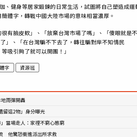
瑜珈、健身等居家鍛鍊的日常生活，試圖將自己塑造成運
用簡體字，轉戰中國大陸市場的意味相當濃厚。
的很有臉皮欸」、「放棄台灣市場了嗎」、「傻眼就是
賺錢了」、「在台灣騙不下去了，轉往騙對岸不知情民
，等吸引夠了就可以開團！」
體字
資源班
3地雨彈開轟
遺留這2物」身分曝光
」當場走人：家𥚃不窮心態窮
流 他驚恐衝進派出所求救