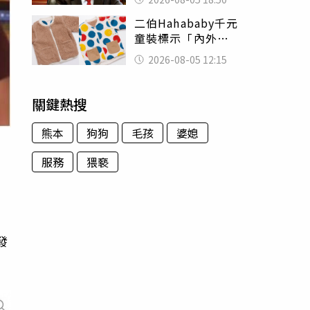
除：我看不起你
二伯Hahababy千元
童裝標示「內外層
皆純棉」 SGS檢
2026-08-05 12:15
測證明：內裡100%
聚酯纖維
關鍵熱搜
熊本
狗狗
毛孩
婆媳
服務
猥褻
關
發