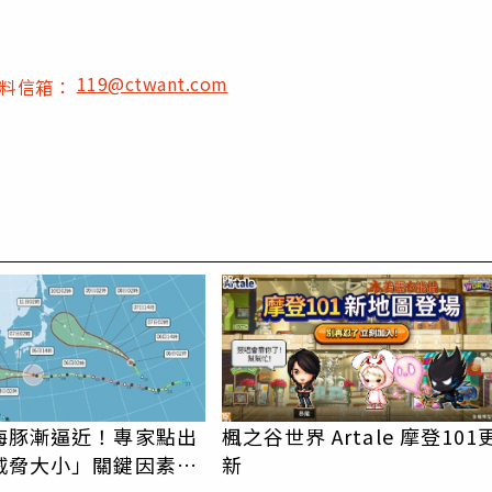
119@ctwant.com
爆料信箱：
PR
海豚漸逼近！專家點出
楓之谷世界 Artale 摩登101
威脅大小」關鍵因素
新