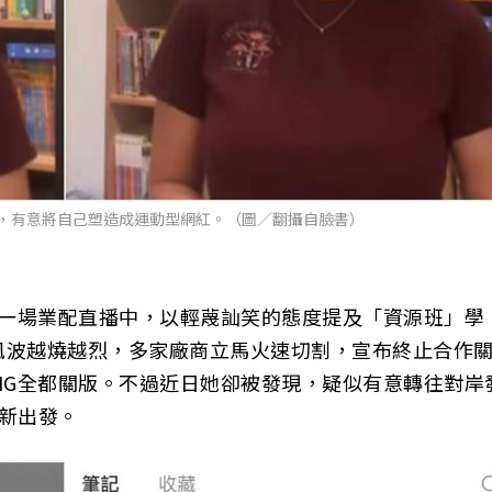
紅書，有意將自己塑造成運動型網紅。（圖／翻攝自臉書）
月在一場業配直播中，以輕蔑訕笑的態度提及「資源班」學
風波越燒越烈，多家廠商立馬火速切割，宣布終止合作
IG全都關版。不過近日她卻被發現，疑似有意轉往對岸
新出發。