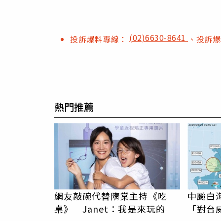
(02)6630-8641
投訴爆料專線：
、投訴
熱門推薦
網友敲碗代替隋棠主持《吃
中颱白
桌》 Janet：我是來玩的
「對台