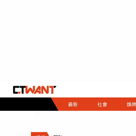
社會首頁
娛樂首頁
財經首頁
政
:::
最新
社會
娛
時事
即時
熱線
:::
直擊
大條
人物
調查
專題
３Ｃ