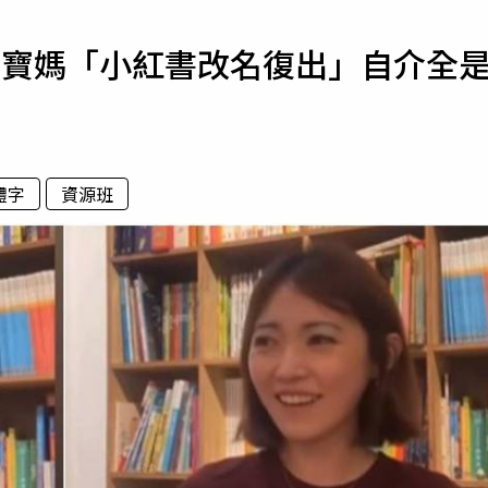
寵物
7寶媽「小紅書改名復出」自介全
運勢
運動
梅酒
體字
資源班