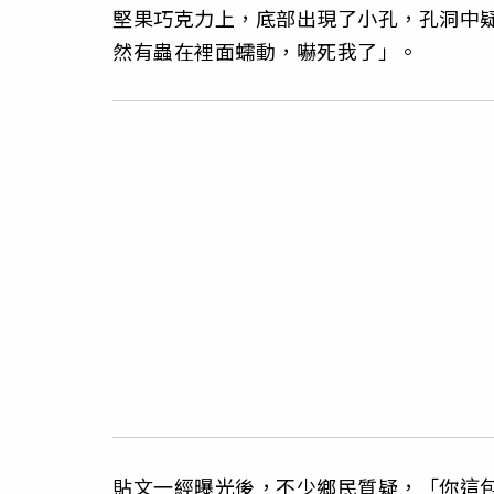
堅果巧克力上，底部出現了小孔，孔洞中
然有蟲在裡面蠕動，嚇死我了」。
貼文一經曝光後，不少鄉民質疑，「你這