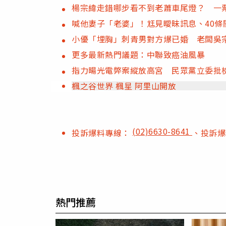
楊宗緯走錯哪步看不到老蕭車尾燈？ 一
喊他妻子「老婆」！尪見曖昧訊息、40
小優「埋胸」刺青男對方爆已婚 老闆吳
更多最新熱門議題：中聯致癌油風暴
指力暘光電弊案縱放高宮 民眾黨立委批
楓之谷世界 楓星 阿里山開放
(02)6630-8641
投訴爆料專線：
、投訴
熱門推薦