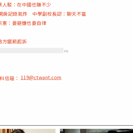
票人駁：在中國也賺不少
條開房記錄氣炸 中學副校長認：聊天不當
宗憲：要避嫌也要自律
檢方鋸箭起訴
PR
119@ctwant.com
爆料信箱：
PR