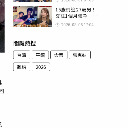
用鮮卑文寫詩？
15歲倒追27歲男！
交往1個月懷孕 36
歲當阿嬤故事曝光
2026-08-06 17:04
關鍵熱搜
台灣
平鎮
命案
張惠妹
離婚
2026
其
回
，
的