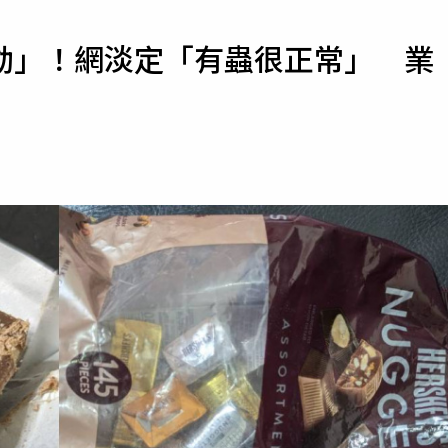
寵物
動」！網淡定「有蟲很正常」 業
運勢
運動
梅酒