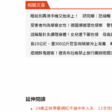
相關文章
睡前別再滑手機又放床上！ 研究曝：恐接觸
受害者均為華裔女性！德國爆連環性侵案 警
謊稱幫針灸調理身體！女兒遭下藥性侵 母竟
長10公尺、重300公斤巨型烏賊被沖上海灘
拒絕醉鬼遊客！捷克布拉格禁止旅行團辦夜間
延伸閱讀
24歲正妹學霸網紅不倫中年人夫 13次