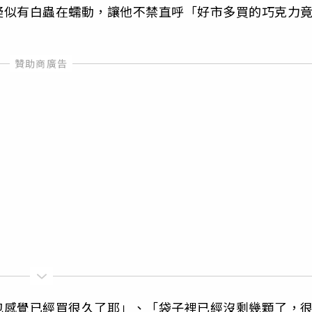
疑似有白蟲在蠕動，讓他不禁直呼「好市多買的巧克力
包感覺已經買很久了耶」、「袋子裡已經沒剩幾顆了，