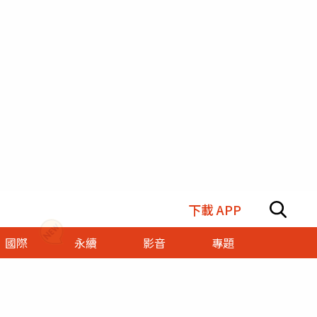
下載 APP
國際
永續
影音
專題