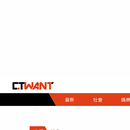
社會首頁
娛樂首頁
財經首頁
政
:::
最新
社會
娛
時事
即時
熱線
:::
直擊
大條
人物
調查
專題
３Ｃ