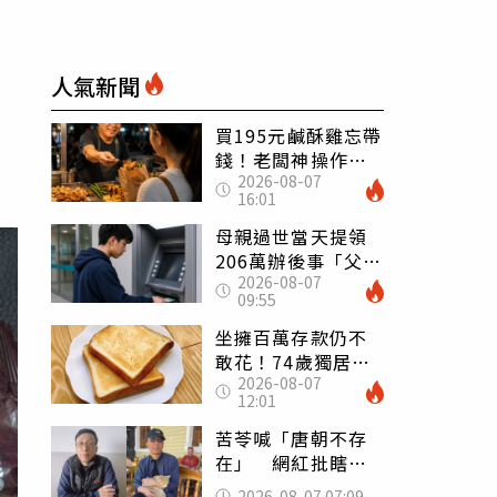
人氣新聞
買195元鹹酥雞忘帶
錢！老闆神操作
2026-08-07
「倒找5元」 全網
16:01
看哭：這就是台灣
母親過世當天提領
206萬辦後事「父子
2026-08-07
遭判刑」 律師：
09:55
搶錢先下手是罪
坐擁百萬存款仍不
敢花！74歲獨居翁
2026-08-07
「1餐只吃1片吐
12:01
司」 半年後暴瘦
嚇壞女兒
苦苓喊「唐朝不存
在」 網紅批瞎編
歷史：李白、杜甫
2026-08-07 07:09