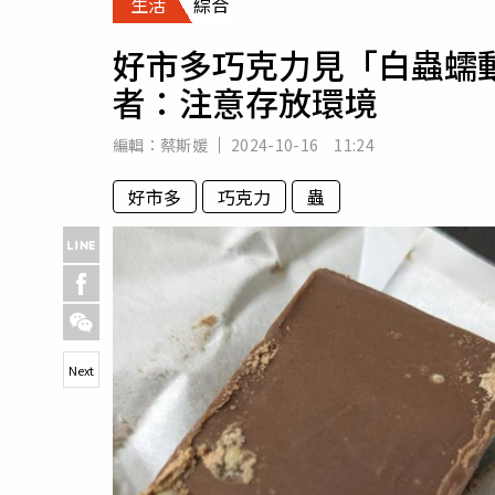
生活
綜合
人物
汽車
好市多巧克力見「白蟲蠕
專欄
者：注意存放環境
房產新勢力
編輯：
蔡斯媛
2024-10-16 11:24
好市多
巧克力
蟲
Next