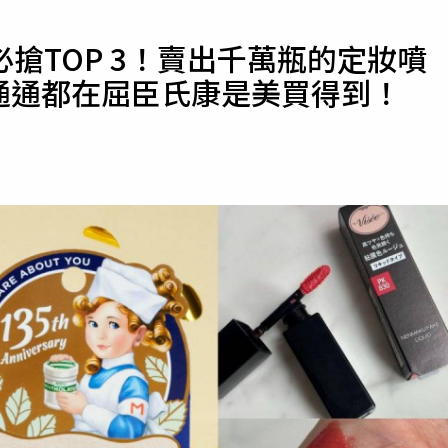
寵物
搶TOP 3！賣出千萬瓶的定妝噴
運勢
.通通都在屈臣氏康是美買得到！
運動
梅酒