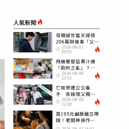
人氣新聞
母親過世當天提領
206萬辦後事「父子
2026-08-07
遭判刑」 律師：
09:55
搶錢先下手是罪
飛機餐發這果汁爆
「廁所之亂」？乘
2026-08-08
客崩潰：差點丟大
15:53
臉 醫揭3類人別亂
喝
亡妹慘遭公公毒
手 表姊憶父親節
2026-08-08
前夕：小舅舅仍到
12:30
殯儀館陪她說話
買195元鹹酥雞忘帶
錢！老闆神操作
「倒找5元」 全網
2026-08-07 16:01