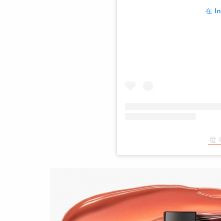
在 I
從 