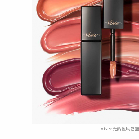
Visee光誘恆吻唇