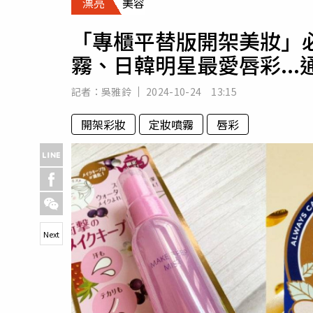
漂亮
美容
人物
汽車
「專櫃平替版開架美妝」必
專欄
霧、日韓明星最愛唇彩..
房產新勢力
記者：
吳雅鈴
2024-10-24 13:15
開架彩妝
定妝噴霧
唇彩
Next