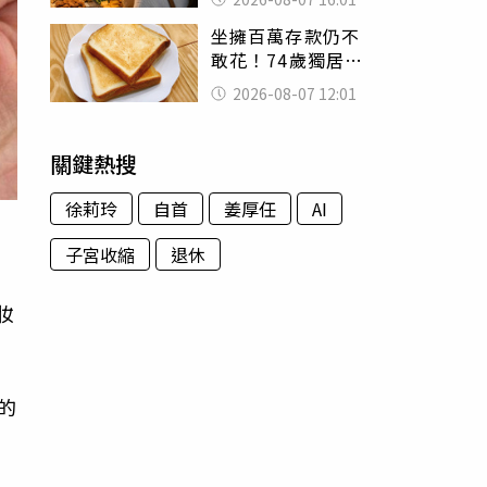
看哭：這就是台灣
坐擁百萬存款仍不
敢花！74歲獨居翁
「1餐只吃1片吐
2026-08-07 12:01
司」 半年後暴瘦
嚇壞女兒
關鍵熱搜
徐莉玲
自首
姜厚任
AI
子宮收縮
退休
妝
的
的