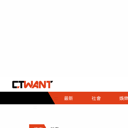
社會首頁
娛樂首頁
財經首頁
政
:::
最新
社會
娛
時事
即時
熱線
:::
直擊
大條
人物
調查
專題
３Ｃ