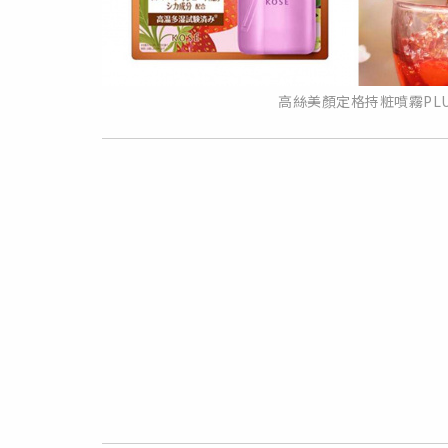
高絲美顏定格持粧噴霧PLU