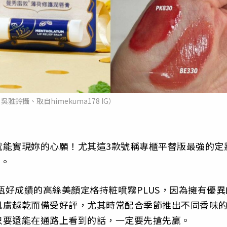
雅鈴攝、取自himekuma178 IG）
就能實現妳的心願！尤其這3款號稱專櫃平替版最強的定
雷。
瓶好成績的高絲美顏定格持粧噴霧PLUS，因為擁有優異
肌膚越乾而備受好評，尤其時常配合季節推出不同香味
只要還能在通路上看到的話，一定要先搶先贏。