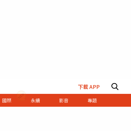
下載 APP
國際
永續
影音
專題