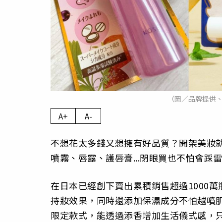
（圖／品牌提供、吳
A+
A-
不想花太多錢又想擁有好品質？開架美妝
噴霧、唇露、護唇膏...閉眼買也不怕會踩
在日本已經創下賣出累積銷售超過1000萬
持妝效果，同時還添加保濕成分不怕越噴
限定款式，能透過添香增加生活儀式感，