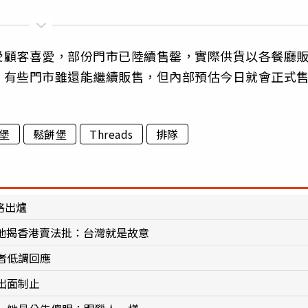
受顧客喜愛，部份門市已陸續售罄，實際供貨以各餐廳
，有些門市雖還能繼續販售，但內部預估今日就會正式
堡
鬆餅堡
Threads
排隊
格出爐
 他揭香港賣法批：台灣就是故意
者低調回應
出面制止