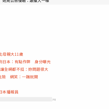
 她見公告傻眼：跟獵人一樣
比母親大11歲
到日本：有點作弊 身分曝光
」讓全網都不挺：妳問題很大
危險 網笑：一踹就開
日本播報員
PR