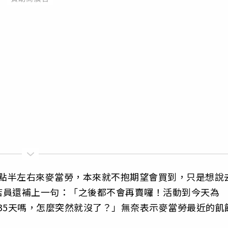
上8點半左右來麥當勞，本來就不抱期望會買到，只是想說
店員還補上一句：「之後都不會再賣囉！活動到今天為
35天嗎，怎麼突然就沒了？」無奈表示麥當勞最近的飢