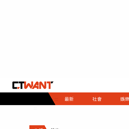
社會首頁
娛樂首頁
財經首頁
政
:::
最新
社會
娛
時事
即時
熱線
:::
直擊
大條
人物
調查
專題
３Ｃ