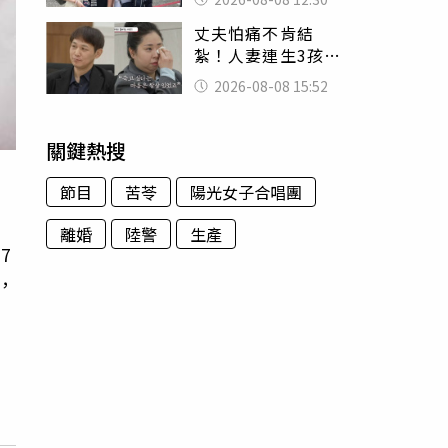
殯儀館陪她說話
丈夫怕痛不肯結
紮！人妻連生3孩
控遭家暴淚喊：真
2026-08-08 15:52
的好累
關鍵熱搜
節目
苦苓
陽光女子合唱團
離婚
陸警
生產
7
，
不