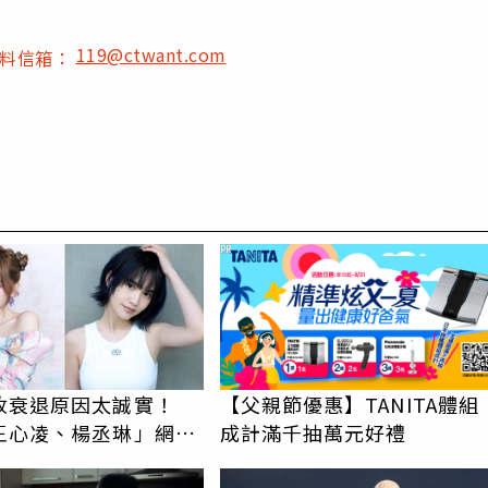
119@ctwant.com
爆料信箱：
PR
收衰退原因太誠實！
【父親節優惠】TANITA體組
王心凌、楊丞琳」網笑
成計滿千抽萬元好禮
報透明度滿分