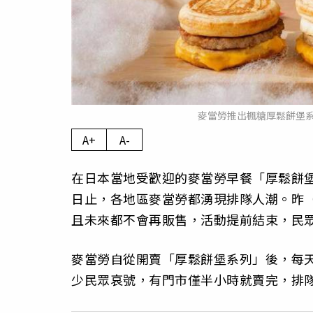
麥當勞推出楓糖厚鬆餅堡
A+
A-
在日本當地受歡迎的麥當勞早餐「厚鬆餅堡系
日止，各地區麥當勞都湧現排隊人潮。昨（
且未來都不會再販售，活動提前結束，民
麥當勞自從開賣「厚鬆餅堡系列」後，每
少民眾哀號，有門市僅半小時就賣完，排