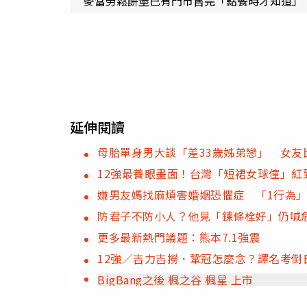
麥當勞鬆餅堡已有門市售完「點餐時才知道」
延伸閱讀
母胎單身男大談「差33歲姊弟戀」 女友
12強最養眼畫面！台灣「短裙女球僮」紅
嫌男友媽找麻煩害婚姻恐懼症 「1行為
防君子不防小人？他見「鍊條栓好」仍喊
更多最新熱門議題：熊本7.1強震
12強／吉力吉撈．鞏冠怎麼念？譯名考倒
BigBang之後 楓之谷 楓星 上市