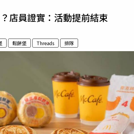
寵物
了？店員證實：活動提前結束
運勢
運動
梅酒
堡
鬆餅堡
Threads
排隊