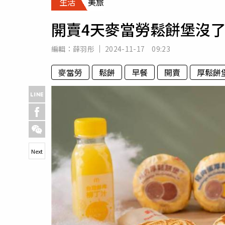
生活
美旅
人物
汽車
開賣4天麥當勞鬆餅堡沒
專欄
房產新勢力
編輯：
薛羽彤
2024-11-17 09:23
麥當勞
鬆餅
早餐
開賣
厚鬆餅
Next