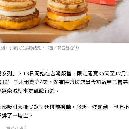
系列，引發民眾排隊熱潮。（圖／麥當勞提供）
列」，13日開始在台灣販售，限定開賣35天至12月1
16）日才開賣第4天，就有民眾被店員告知數量已售完
眾無奈喊根本是飢餓行銷。
天都吸引大批民眾早起排隊搶購，掀起一波熱潮，也有
隊排了一場空。