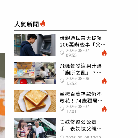
人氣新聞
母親過世當天提領
206萬辦後事「父子
2026-08-07
遭判刑」 律師：
09:55
搶錢先下手是罪
飛機餐發這果汁爆
「廁所之亂」？乘
2026-08-08
客崩潰：差點丟大
15:53
臉 醫揭3類人別亂
喝
坐擁百萬存款仍不
敢花！74歲獨居翁
2026-08-07
「1餐只吃1片吐
12:01
司」 半年後暴瘦
嚇壞女兒
亡妹慘遭公公毒
手 表姊憶父親節
前夕：小舅舅仍到
2026-08-08 12:30