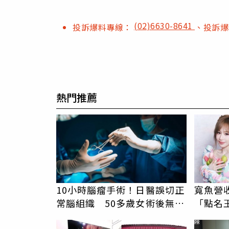
(02)6630-8641
投訴爆料專線：
、投訴
熱門推薦
10小時腦瘤手術！日醫誤切正
寬魚營
常腦組織 50多歲女術後無法
「點名
自主呼吸
翻：財
PR