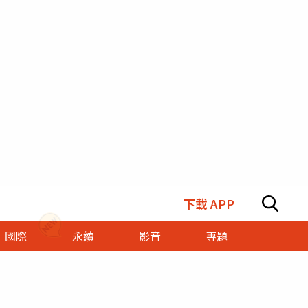
下載 APP
國際
永續
影音
專題