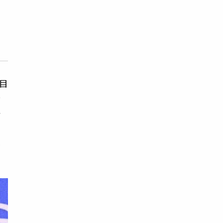
目
全
一
化