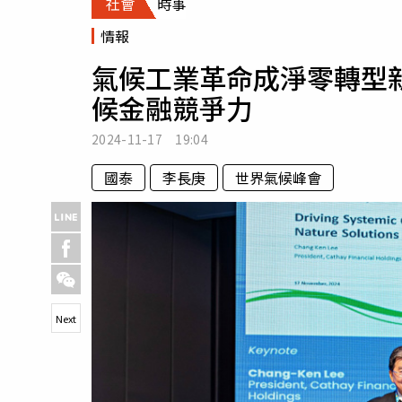
社會
時事
人物
汽車
情報
專欄
氣候工業革命成淨零轉型
房產新勢力
候金融競爭力
2024-11-17 19:04
國泰
李長庚
世界氣候峰會
Next