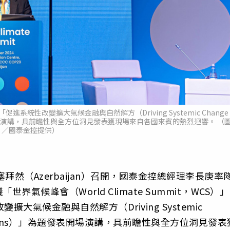
系統性改變擴大氣候金融與自然解方（Driving Systemic Change
ns）」為題發表開場演講，具前瞻性與全方位洞見發表獲現場來自各國來賓的熱烈迴響。 （
／國泰金控提供）
拜然（Azerbaijan‎）召開，國泰金控總經理李長庚率
氣候峰會（World Climate Summit，WCS）」
大氣候金融與自然解方（Driving Systemic
re Solutions）」為題發表開場演講，具前瞻性與全方位洞見發表