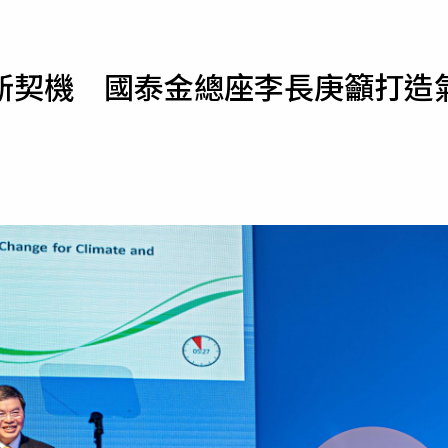
寵物
運勢
新契機 國泰金總座李長庚籲打造
運動
梅酒