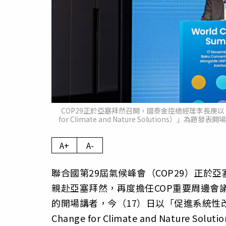
COP29正於亞塞拜然召開，國泰金控總經理李長庚以「促進
for Climate and Nature Solutio
A+
A-
聯合國第29屆氣候峰會（COP29）正於亞塞
親赴亞塞拜然，再度擔任COP重要周邊會議「世界
的開場講者，今（17）日以「促進系統性改變擴
Change for Climate and Natu