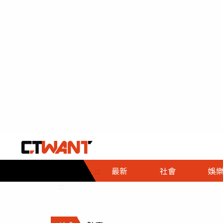
社會首頁
娛樂首頁
財經首頁
政
:::
最新
社會
娛
時事
即時
熱線
:::
直擊
大條
人物
調查
專題
３Ｃ