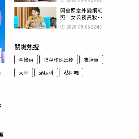
傻眼
開會照意外變網紅
照！女公務員妝容
掀2千則留言 本人
2026-08-05 22:43
怒嗆：化妝有錯嗎
關鍵熱搜
李怡貞
陰莖珍珠丘疹
崔培軍
大陸
泌尿科
蔡阿嘎
圖
隊
獲