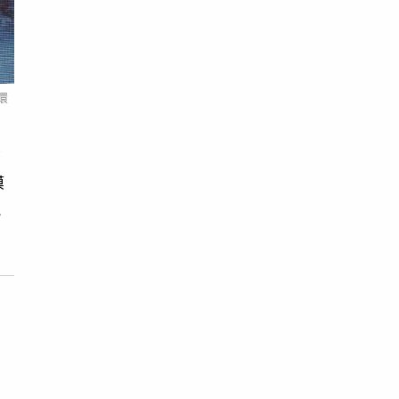
環
前
模
能