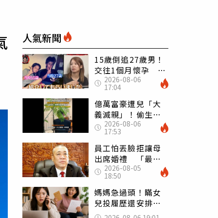
人氣新聞
氣
15歲倒追27歲男！
交往1個月懷孕 36
2026-08-06
歲當阿嬤故事曝光
17:04
億萬富豪遭兒「大
義滅親」！偷生子
2026-08-06
怕曝光 竟盜鄰居
17:53
身份辦假證落戶
員工怕丟臉拒讓母
出席婚禮 「最愛
2026-08-05
發錢老闆」震怒開
18:50
除：我看不起你
媽媽急過頭！瞞女
兒投履歷還安排面
試 她接來電當場
2026-08-06 19:01