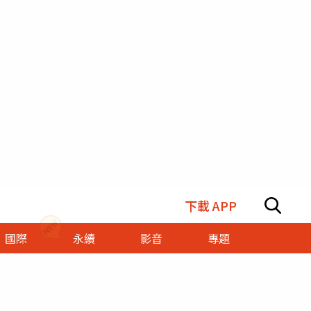
下載 APP
國際
永續
影音
專題