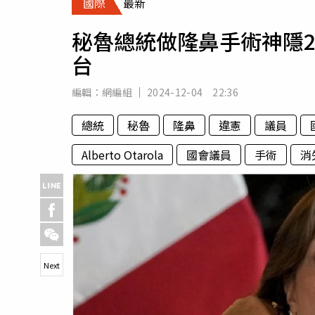
國際
最新
人物
汽車
秘魯總統做隆鼻手術神隱
專欄
台
房產新勢力
編輯：
網編組
2024-12-04 22:36
總統
秘魯
隆鼻
違憲
議員
Alberto Otarola
國會議員
手術
消
Next