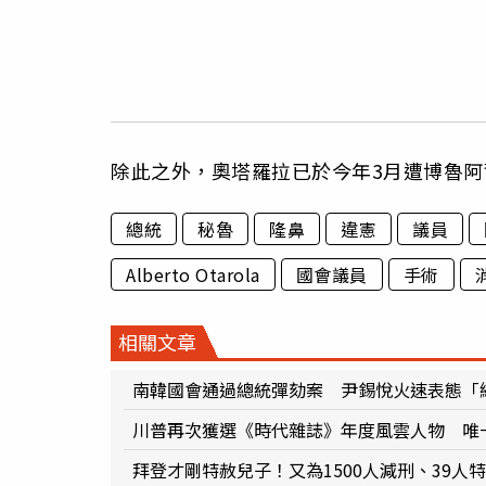
除此之外，奧塔羅拉已於今年3月遭博魯阿
總統
秘魯
隆鼻
違憲
議員
Alberto Otarola
國會議員
手術
相關文章
南韓國會通過總統彈劾案 尹錫悅火速表態「
川普再次獲選《時代雜誌》年度風雲人物 唯
拜登才剛特赦兒子！又為1500人減刑、39