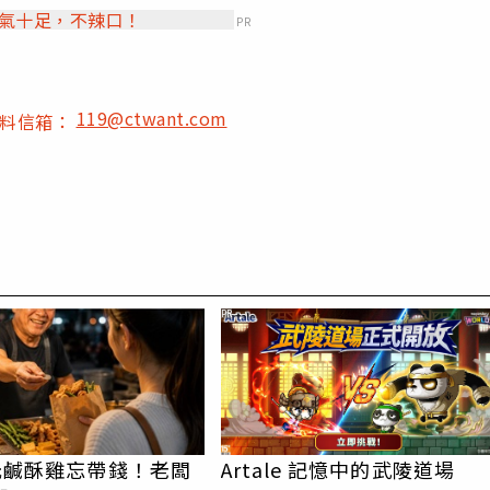
香氣十足，不辣口！
PR
119@ctwant.com
爆料信箱：
PR
5元鹹酥雞忘帶錢！老闆
Artale 記憶中的武陵道場