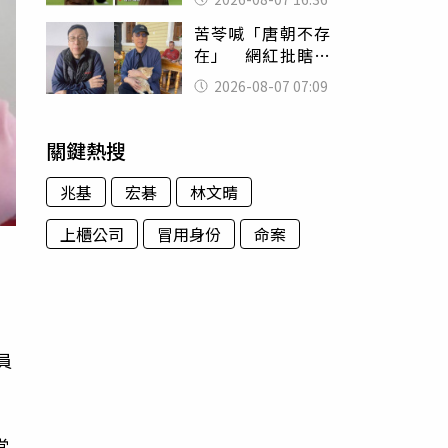
友被圈粉
苦苓喊「唐朝不存
在」 網紅批瞎編
歷史：李白、杜甫
2026-08-07 07:09
用鮮卑文寫詩？
關鍵熱搜
兆基
宏碁
林文晴
上櫃公司
冒用身份
命案
員
當