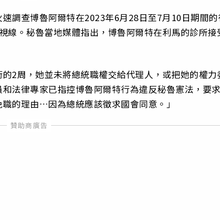
調查博魯阿爾特在2023年6月28日至7月10日期間的
眾視線。秘魯當地媒體指出，博魯阿爾特在利馬的診所接
術的2周，她並未將總統職權交給代理人，或把她的權力
員和法律專家已指控博魯阿爾特行為違反秘魯憲法，要
免職的理由…因為總統應該徵求國會同意。」