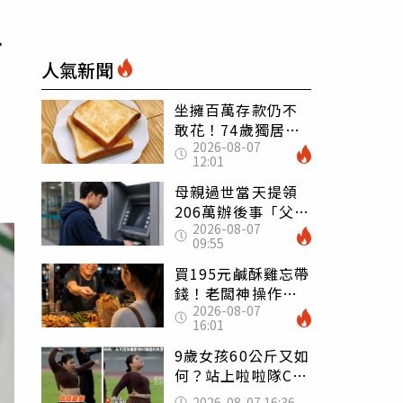
下
人氣新聞
坐擁百萬存款仍不
敢花！74歲獨居翁
2026-08-07
「1餐只吃1片吐
12:01
司」 半年後暴瘦
嚇壞女兒
母親過世當天提領
206萬辦後事「父子
2026-08-07
遭判刑」 律師：
09:55
搶錢先下手是罪
買195元鹹酥雞忘帶
錢！老闆神操作
2026-08-07
「倒找5元」 全網
16:01
看哭：這就是台灣
9歲女孩60公斤又如
何？站上啦啦隊C位
驚艷全場 千萬網
2026-08-07 16:36