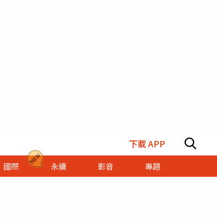
下載 APP
國際
永續
影音
專題