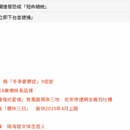
聞連發恐成「短命總統」
立即下台並逮捕」
 揭「冬季憂鬱症」9症狀
16歲嫩妹長這樣
瓊瑤式愛情」曾風靡兩岸三地 近年慘遭網友瘋狂吐槽
「週休三日」 最快2025年4月上路
峰 隔海發文悼念恩人