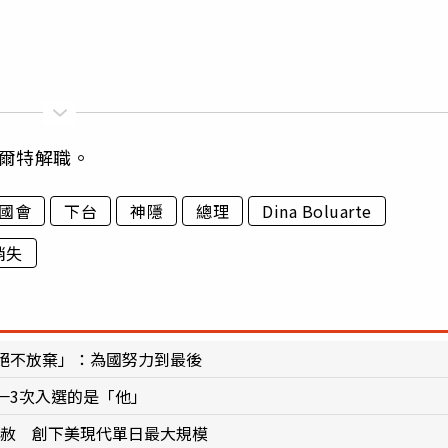
爾特解職。
國會
下台
神隱
總理
Dina Boluarte
消失
絕不放棄」：為國努力到最後
一3次入選的是「他」
人特赦 創下美現代單日最大規模