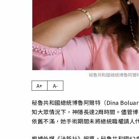
秘魯共和國總統博魯阿爾特（
A+
A-
秘魯共和國總統博魯阿爾特（Dina Bolu
知大眾情況下，神隱長達2周時間。儘管
依舊不滿，她手術期間未將總統職權請人
根據外媒《法新社》報導，秘魯共和國62