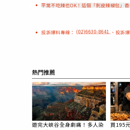
平常不吃辣也OK！這個「剝皮辣椒包」
(02)6630-8641
投訴爆料專線：
、投訴
熱門推薦
遊完大峽谷全身劇痛！多人染
買19