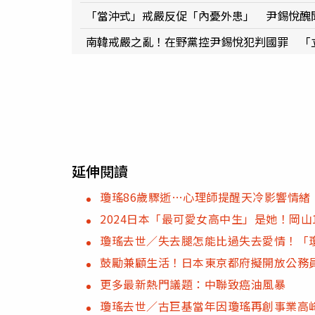
「當沖式」戒嚴反促「內憂外患」 尹錫悅醜
南韓戒嚴之亂！在野黨控尹錫悅犯判國罪 「
延伸閱讀
瓊瑤86歲驟逝…心理師提醒天冷影響情緒
2024日本「最可愛女高中生」是她！岡山
瓊瑤去世／失去腿怎能比過失去愛情！「
鼓勵兼顧生活！日本東京都府擬開放公務員
更多最新熱門議題：中聯致癌油風暴
瓊瑤去世／古巨基當年因瓊瑤再創事業高