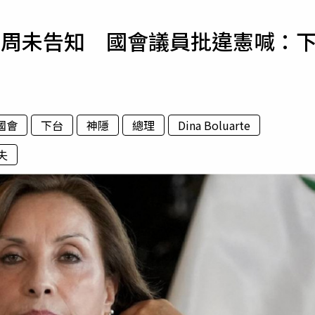
寵物
2周未告知 國會議員批違憲喊：
運勢
運動
梅酒
國會
下台
神隱
總理
Dina Boluarte
失