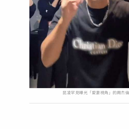
昆凌罕見曝光「愛妻視角」的周杰