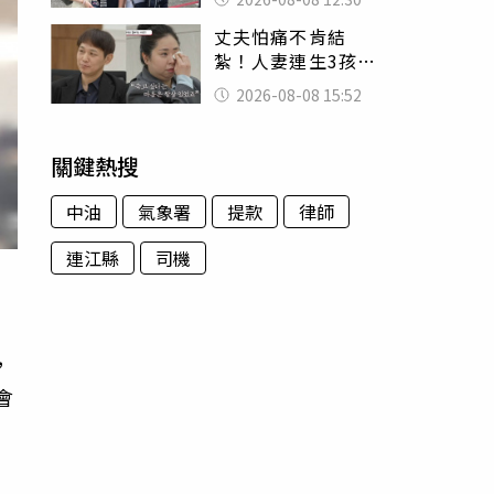
殯儀館陪她說話
丈夫怕痛不肯結
紮！人妻連生3孩
控遭家暴淚喊：真
2026-08-08 15:52
的好累
關鍵熱搜
中油
氣象署
提款
律師
連江縣
司機
，
會
瞎