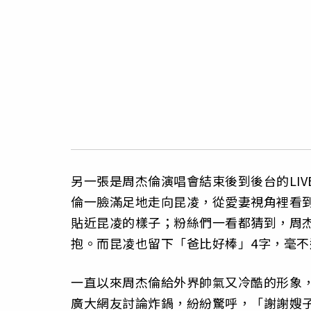
另一張是周杰倫演唱會結束後到後台的LI
倫一臉滿足地走向昆凌，從愛妻視角裡看
貼近昆凌的樣子；粉絲們一看都猜到，周
抱。而昆凌也留下「爸比好棒」4字，毫不
一直以來周杰倫給外界帥氣又冷酷的形象，
廣大網友討論炸鍋，紛紛驚呼，「謝謝嫂