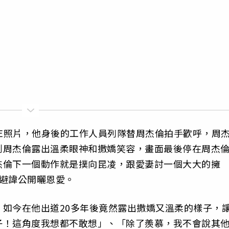
VE照片，他身後的工作人員列隊替周杰倫拍手歡呼，周
到周杰倫露出溫柔眼神和撒嬌笑容，畫面最後停在周杰
杰倫下一個動作就是撲向昆凌，跟愛妻討一個大大的擁
避諱公開曬恩愛。
如今在他出道20多年後竟然露出撒嬌又溫柔的樣子，
子！這角度我想都不敢想」、「除了羨慕，我不會說其