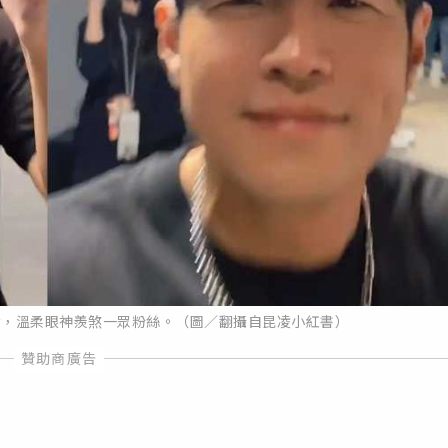
倫，溫柔眼神羨煞一眾粉絲。（圖／翻攝自昆凌小紅書）