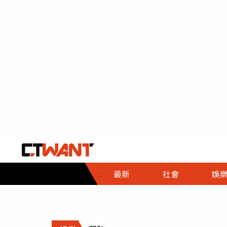
社會首頁
娛樂首頁
財經首頁
政
:::
最新
社會
娛
時事
即時
熱線
:::
直擊
大條
人物
調查
專題
３Ｃ