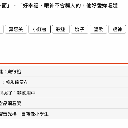
一面」、「好幸福，眼神不會騙人的，他好愛妳喔嫂
葉惠美
小紅書
歌迷
嫂子
溫柔
眼神
跳：賺很飽
」：將永遠留存
牌哭了：非使用中
念品網看哭
耀螢光棒 自嘲像小學生