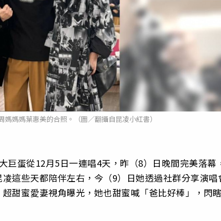
周媽媽媽葉惠美的合照。（圖／翻攝自昆凌小紅書）
大巨蛋從12月5日一連唱4天，昨（8）日晚間完美落幕
昆凌這些天都陪伴左右，今（9）日她透過社群分享演唱
，超甜蜜愛妻視角曝光，她也甜蜜喊「爸比好棒」，閃