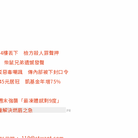
4樓丟下 檢方殺人罪聲押
路 柴鼠兄弟遺憾發聲
駁惡毒嘲諷 傳內部被下封口令
.45元居冠 凱基金年增75％
週末強襲「最凍體感剩9度」
鐘解決燃眉之急
PR
119@ctwant.com