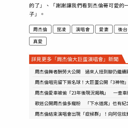
的了」、「謝謝讓我們看到杰倫哥可愛的
子」。
周杰倫
昆凌
演唱會
愛妻
後台
真愛
詳見更多「周杰倫大巨蛋演唱會」新聞
周杰倫舞者酬勞大公開 過來人扭到腳仍繼續
周杰倫唱完留下簽名球！大巨蛋公開「3神物
周杰倫愛車被偷「23年後現況揭曉」 一查車
歌迷公開周杰倫多寵粉 「下水道席」也有紀
周杰倫結束演唱會出現「症候群」！向阿信炫