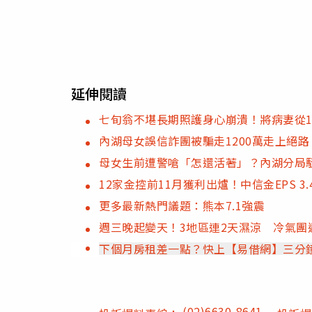
延伸閱讀
七旬翁不堪長期照護身心崩潰！將病妻從1
內湖母女誤信詐團被騙走1200萬走上絕
母女生前遭警嗆「怎還活著」？內湖分局
12家金控前11月獲利出爐！中信金EPS 3
更多最新熱門議題：熊本7.1強震
週三晚起變天！3地區連2天濕涼 冷氣團
下個月房租差一點？快上【易借網】三分
(02)6630-8641