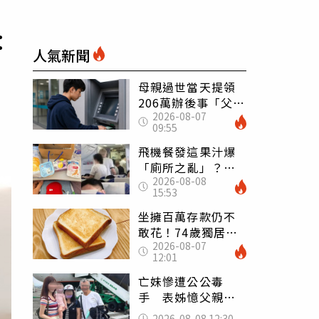
：
人氣新聞
母親過世當天提領
206萬辦後事「父子
2026-08-07
遭判刑」 律師：
09:55
搶錢先下手是罪
飛機餐發這果汁爆
「廁所之亂」？乘
2026-08-08
客崩潰：差點丟大
15:53
臉 醫揭3類人別亂
喝
坐擁百萬存款仍不
敢花！74歲獨居翁
2026-08-07
「1餐只吃1片吐
12:01
司」 半年後暴瘦
嚇壞女兒
亡妹慘遭公公毒
手 表姊憶父親節
前夕：小舅舅仍到
2026-08-08 12:30