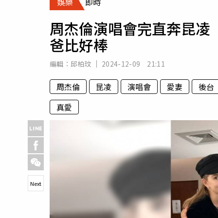
娛樂
即時
人物
汽車
周杰倫演唱會完直奔昆凌
專欄
爸比好棒
房產新勢力
編輯：
邱柏玟
2024-12-09 21:11
周杰倫
昆凌
演唱會
愛妻
後台
真愛
Next