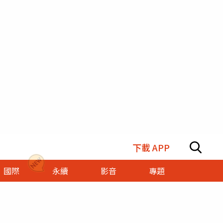
下載 APP
國際
永續
影音
專題