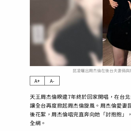
昆凌曬出周杰倫在後台夫妻倆與
A+
A-
天王周杰倫睽違7年終於回家開唱，在台北
讓全台再度掀起周杰倫旋風。周杰倫愛妻
後花絮，周杰倫唱完直奔向她「討抱抱」
全網。