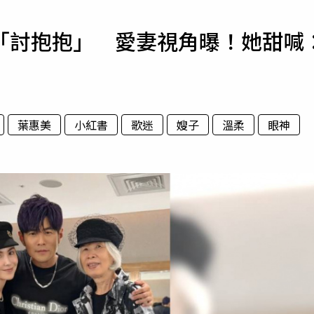
寵物
「討抱抱」 愛妻視角曝！她甜喊
運勢
運動
梅酒
葉惠美
小紅書
歌迷
嫂子
溫柔
眼神