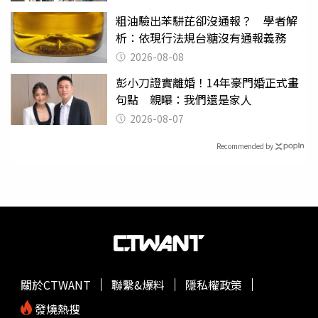
粗油驗出苯駢芘卻沒通報？ 學者解
析：依現行法規台糖沒有通報義務
2026-08-08
彭小刀證實離婚！14年豪門婚正式畫
句點 親曝：我們還是家人
2026-08-07
Recommended by
關於CTWANT
聯繫&爆料
隱私權政策
發燒熱搜