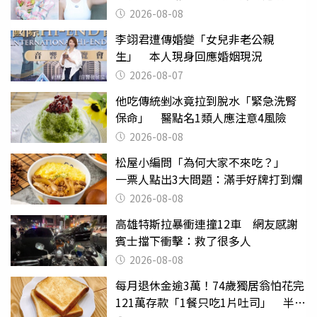
滿分
2026-08-08
李翊君遭傳婚變「女兒非老公親
生」 本人現身回應婚姻現況
2026-08-07
他吃傳統剉冰竟拉到脫水「緊急洗腎
保命」 醫點名1類人應注意4風險
2026-08-08
松屋小編問「為何大家不來吃？」
一票人點出3大問題：滿手好牌打到爛
2026-08-08
高雄特斯拉暴衝連撞12車 網友感謝
賓士擋下衝擊：救了很多人
2026-08-08
每月退休金逾3萬！74歲獨居翁怕花完
121萬存款「1餐只吃1片吐司」 半年