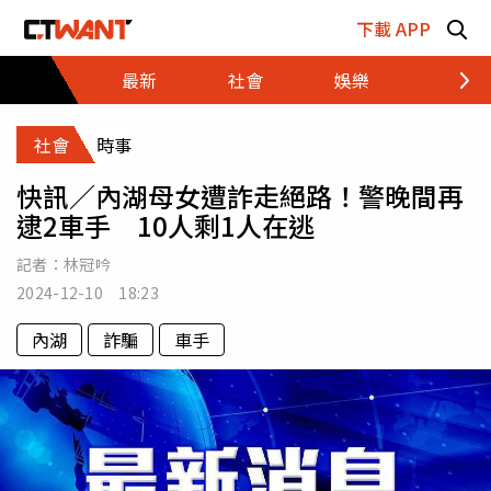
跳至主要內容區塊
下載 APP
最新
社會
娛樂
財經
社會
時事
快訊／內湖母女遭詐走絕路！警晚間再
逮2車手 10人剩1人在逃
記者：
林冠吟
2024-12-10 18:23
內湖
詐騙
車手