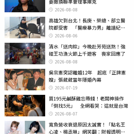
要撤換聯準會理事庫克
2026-08-08
高雄欠到台北！長庚、榮總、部立醫
院都受害 「醫療暴力男」離譜紀錄
曝光
2026-08-06
清水「送肉粽」今晚赴芳苑送煞！強
碰王功漁火節上千遊客 喪家回應了
2026-08-08
吳宗憲突認離婚12年 起底「正牌憲
嫂」張葳葳當年隱婚內幕
2026-07-19
買195元鹹酥雞忘帶錢！老闆神操作
「倒找5元」 全網看哭：這就是台灣
2026-08-07
寬魚營收衰退原因太誠實！「點名王
心凌、楊丞琳」網笑翻：財報透明度