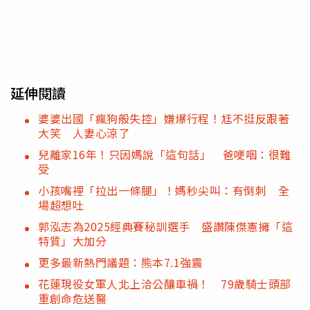
延伸閱讀
婆婆出國「瘋狗般失控」嫌爆行程！尪不挺反跟著
大笑 人妻心涼了
兒離家16年！只因媽說「這句話」 爸哽咽：很難
受
小孩嘴裡「拉出一條腿」！媽秒尖叫：有倒刺 全
場超想吐
郭泓志為2025經典賽秘訓選手 盛讚陳傑憲擁「這
特質」大加分
更多最新熱門議題：熊本7.1強震
花蓮現役女軍人北上洽公釀車禍！ 79歲騎士頭部
重創命危送醫