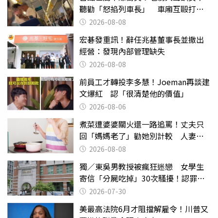
聽勸「怒掐列車長」 車廂互毆打到
頭破血流
2026-08-08
宏碁發重訊！辭任兆基董事長並撤出
經營：發現內部管理缺失
2026-08-08
前員工才轉投李多慧！Joeman再談建
文爆紅 認「很清楚他的價值」
2026-08-06
煮菜遭婆婆關火還一路追罵！丈夫只
回「媽媽老了」勸她別計較 人妻超
崩潰：我像台傭
2026-08-08
獨／東吳男教授被瘋狂迷戀 女學生
寄信「分屍吃掉」30次騷擾！認罪免
關
2026-07-30
美最高法院6月才阻擋解雇令！川普又