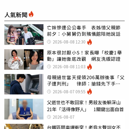
人氣新聞
亡妹慘遭公公毒手 表姊憶父親節
前夕：小舅舅仍到殯儀館陪她說話
2026-08-08 12:30
原本很討厭小S！家長曝「校慶1舉
動」讓她徹底改觀 網友洗版認證
2026-08-08 11:03
母親過世當天提領206萬辦後事「父
子遭判刑」 律師：搶錢先下手是
罪
2026-08-07 09:55
父逝世也不敢回家！男殺友後躲深山
21年「活得像野人」 1關鍵出面自首
2026-08-07
台鐵區間車爆衝突！老翁大聲訓女不