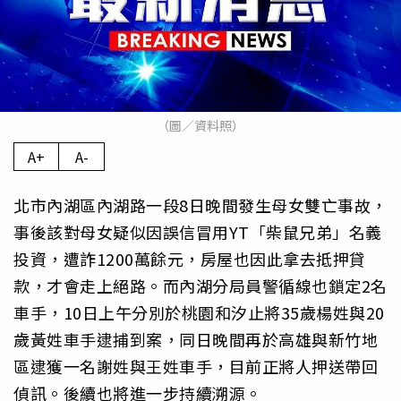
（圖／資料照）
A+
A-
北市內湖區內湖路一段8日晚間發生母女雙亡事故，
事後該對母女疑似因誤信冒用YT「柴鼠兄弟」名義
投資，遭詐1200萬餘元，房屋也因此拿去抵押貸
款，才會走上絕路。而內湖分局員警循線也鎖定2名
車手，10日上午分別於桃園和汐止將35歲楊姓與20
歲黃姓車手逮捕到案，同日晚間再於高雄與新竹地
區逮獲一名謝姓與王姓車手，目前正將人押送帶回
偵訊。後續也將進一步持續溯源。