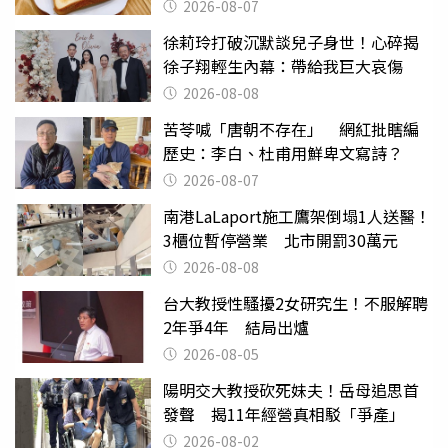
後暴瘦嚇壞女兒
2026-08-07
徐莉玲打破沉默談兒子身世！心碎揭
徐子翔輕生內幕：帶給我巨大哀傷
2026-08-08
苦苓喊「唐朝不存在」 網紅批瞎編
歷史：李白、杜甫用鮮卑文寫詩？
2026-08-07
南港LaLaport施工鷹架倒塌1人送醫！
3櫃位暫停營業 北市開罰30萬元
2026-08-08
台大教授性騷擾2女研究生！不服解聘
2年爭4年 結局出爐
2026-08-05
陽明交大教授砍死妹夫！岳母追思首
發聲 揭11年經營真相駁「爭產」
2026-08-02