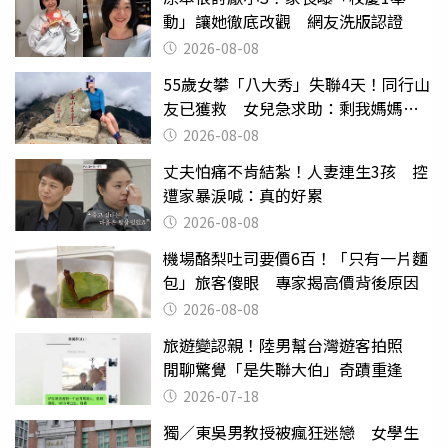
動」讓她徹底改觀 網友洗版認證
2026-08-08
55歲女攀「八大秀」失聯4天！同行山
友已獲救 女兒急求助：剩我媽媽還
沒找到
2026-08-08
丈夫怕痛不肯結紮！人妻連生3孩 控
遭家暴淚喊：真的好累
2026-08-08
機場酪梨吐司要價6百！「只有一片麵
包」旅客傻眼 專家揭高價背後原因
2026-08-08
旅遊變認親！陸男幫台灣遊客拍照
閒聊驚覺「是失聯大伯」奇蹟重逢
2026-07-18
獨／東吳男教授被瘋狂迷戀 女學生