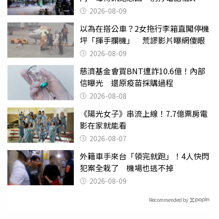
響」
2026-08-09
以為在搭公車？2女拖行李箱直闖停機
坪「揮手攔機」 荒謬影片曝網傻眼
2026-08-09
慈濟基金會買BNT遭詐10.6億！內部
信曝光 還原疫苗採購過程
2026-08-08
《陽光女子》串流上線！7.7億票房電
影在家就能看
2026-08-07
外籍車手來台「領完就跑」！4人快閃
犯案全栽了 機場也逃不掉
2026-08-09
Recommended by