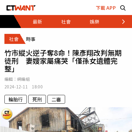
跳至主要內容區塊
下載 APP
最新
社會
娛樂
財經
社會
時事
竹市縱火逆子奪8命！陳彥翔改判無期
徒刑 妻嫂家屬痛哭「僅孫女遺體完
整」
編輯：
網編組
2024-12-11 18:00
輪胎行
死刑
二審