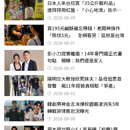
日本人來台狂買「35公斤戰利品」
連拜拜用紅盤、「小心地滑」告示牌
也帶回家
2026-08-09
買195元鹹酥雞忘帶錢！老闆神操作
「倒找5元」 全網看哭：這就是台灣
2026-08-07
彭小刀證實離婚！14年豪門婚正式畫
句點 親曝：我們還是家人
2026-08-07
陽明交大教授砍死妹夫！岳母追思首
發聲 揭11年經營真相駁「爭產」
2026-08-02
韓劇男神金志洙爆校園霸凌消失5年
轉戰菲律賓近況曝光
2026-08-08
原本很討厭小S！家長曝「校慶1舉