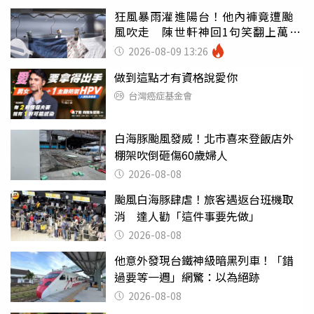
狂風暴雨灌進陽台！他內褲竟遭颱
風吹走 陳世軒神回1句笑翻上萬網
友
2026-08-09 13:26
做到這點才有資格說愛你
台灣癌症基金會
白海豚颱風發威！北市喜來登飯店外
棚架吹倒砸傷60歲婦人
2026-08-08
颱風白海豚肆虐！旅客遇返台班機取
消 達人勸「這件事要先做」
2026-08-08
他意外發現台鐵神級暗黑列車！「錯
過要等一週」網驚：以為絕跡
2026-08-08