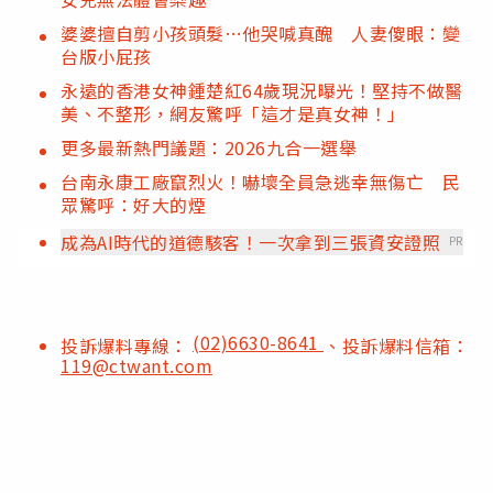
婆婆擅自剪小孩頭髮…他哭喊真醜 人妻傻眼：變
台版小屁孩
永遠的香港女神鍾楚紅64歲現況曝光！堅持不做醫
美、不整形，網友驚呼「這才是真女神！」
更多最新熱門議題：2026九合一選舉
台南永康工廠竄烈火！嚇壞全員急逃幸無傷亡 民
眾驚呼：好大的煙
成為AI時代的道德駭客！一次拿到三張資安證照
PR
(02)6630-8641
投訴爆料專線：
、投訴爆料信箱：
119@ctwant.com