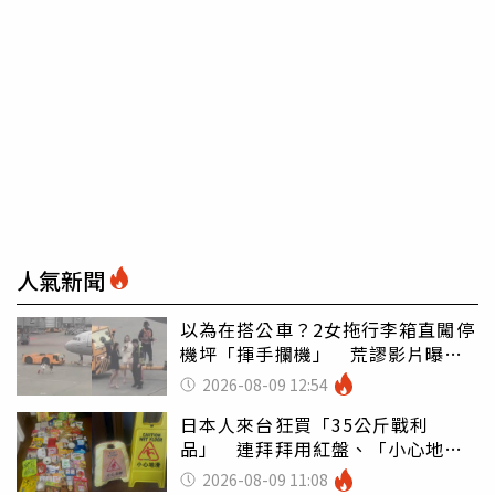
人氣新聞
以為在搭公車？2女拖行李箱直闖停
機坪「揮手攔機」 荒謬影片曝網
傻眼
2026-08-09 12:54
日本人來台狂買「35公斤戰利
品」 連拜拜用紅盤、「小心地
滑」告示牌也帶回家
2026-08-09 11:08