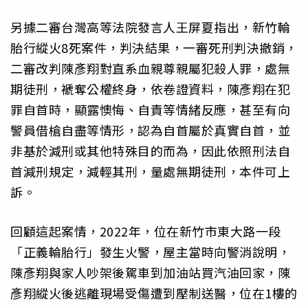
另據二審台灣高等法院發言人王屏夏指出，新竹輪
胎行縱火8死案件，判決結果，一審死刑判決撤銷，
二審改判陳彥翔對直系血親尊親屬犯殺人罪，處無
期徒刑，褫奪公權終身，依卷證資料，陳彥翔在犯
罪自首時，顯露懊悔、自責等情緒反應，甚至有向
警員借槍自盡等情形，認為自首屬於真實自首，並
非基於減刑或其他特殊目的而為，因此依照刑法自
首減刑規定，減輕其刑，量處無期徒刑，本件可上
訴。
回顧這起案情，2022年，位在新竹市東大路一段
「正義輪胎行」發生火警，屋主當時向警消說明，
陳彥翔與家人吵架後駕車到加油站買汽油回家，陳
彥翔縱火後逃離現場受傷遭到壓制送醫，位在1樓的