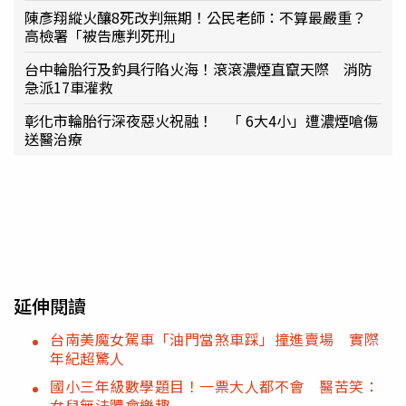
陳彥翔縱火釀8死改判無期！公民老師：不算最嚴重？
高檢署「被告應判死刑」
台中輪胎行及釣具行陷火海！滾滾濃煙直竄天際 消防
急派17車灌救
彰化市輪胎行深夜惡火祝融！ 「 6大4小」遭濃煙嗆傷
送醫治療
延伸閱讀
台南美魔女駕車「油門當煞車踩」撞進賣場 實際
年紀超驚人
國小三年級數學題目！一票大人都不會 醫苦笑：
女兒無法體會樂趣