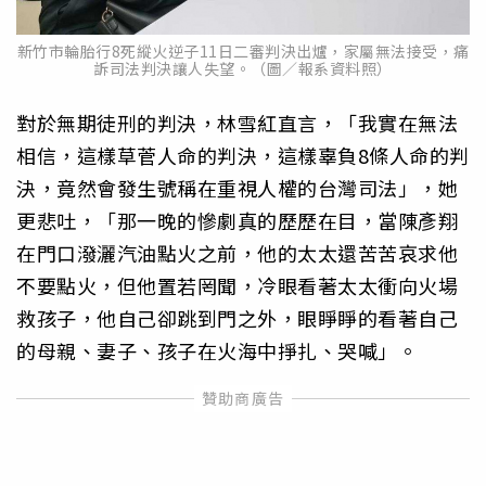
新竹市輪胎行8死縱火逆子11日二審判決出爐，家屬無法接受，痛
訴司法判決讓人失望。（圖／報系資料照）
對於無期徒刑的判決，林雪紅直言，「我實在無法
相信，這樣草菅人命的判決，這樣辜負8條人命的判
決，竟然會發生號稱在重視人權的台灣司法」，她
更悲吐，「那一晚的慘劇真的歷歷在目，當陳彥翔
在門口潑灑汽油點火之前，他的太太還苦苦哀求他
不要點火，但他置若罔聞，冷眼看著太太衝向火場
救孩子，他自己卻跳到門之外，眼睜睜的看著自己
的母親、妻子、孩子在火海中掙扎、哭喊」。