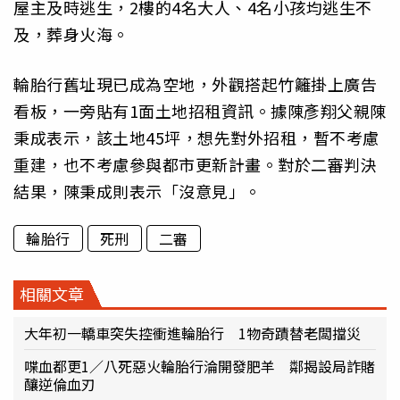
屋主及時逃生，2樓的4名大人、4名小孩均逃生不
及，葬身火海。
輪胎行舊址現已成為空地，外觀搭起竹籬掛上廣告
看板，一旁貼有1面土地招租資訊。據陳彥翔父親陳
秉成表示，該土地45坪，想先對外招租，暫不考慮
重建，也不考慮參與都市更新計畫。對於二審判決
結果，陳秉成則表示「沒意見」。
輪胎行
死刑
二審
相關文章
大年初一轎車突失控衝進輪胎行 1物奇蹟替老闆擋災
喋血都更1／八死惡火輪胎行淪開發肥羊 鄰揭設局詐賭
釀逆倫血刃