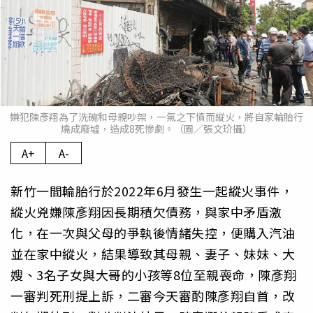
嫌犯陳彥翔為了洗碗和母親吵架，一氣之下憤而縱火，將自家輪胎行
燒成廢墟，造成8死慘劇。（圖／張文玠攝）
A+
A-
新竹一間輪胎行於2022年6月發生一起縱火事件，
縱火兇嫌陳彥翔因長期積欠債務，與家中矛盾激
化，在一次與父母的爭執後情緒失控，便購入汽油
並在家中縱火，結果導致其母親、妻子、妹妹、大
嫂、3名子女與大哥的小孩等8位至親喪命，陳彥翔
一審判死刑提上訴，二審今天審酌陳彥翔自首，改