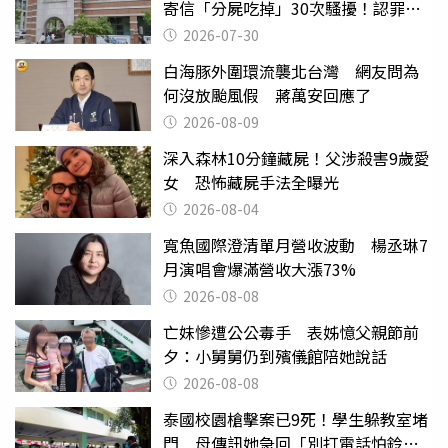
寄信「分屍吃掉」30次騷擾！認罪免
關
2026-07-30
白海豚外圍環流襲北台灣 網友問為
何沒放颱風假 蔣萬安回應了
2026-08-09
深入森林10分鐘藏屍！父涉殺害9歲愛
女 恐怖藏屍手法全曝光
2026-08-04
寬魚國際澄清單月營收波動 楊丞琳7
月演唱會爆滿營收大漲73%
2026-08-08
亡妹慘遭公公毒手 表姊憶父親節前
夕：小舅舅仍到殯儀館陪她說話
2026-08-08
泰國校園槍擊案已9死！學生躲教室堵
門 母傳訊她急回「別打電話怕鈴