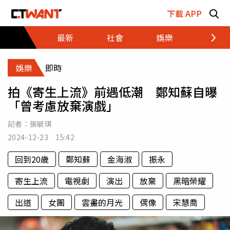
跳至主要內容區塊
下載 APP
最新
社會
娛樂
財經
娛樂
即時
拍《寄生上流》前遇低潮 鄭知蘇自曝
「曾考慮放棄演戲」
記者：
張毓琪
2024-12-23 15:42
回到20歲
鄭知蘇
金海淑
振永
寄生上流
電視劇
演出
放棄
黑暗榮耀
出道
女團
雲畫的月光
偶像
宋慧喬