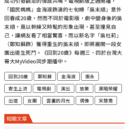
成功引發觀眾的情感共鳴。電視劇版上週開播，
「國民媽媽」金海淑飾演的七旬婦「吳末順」意外
回春成20歲，然而不同於電影版，劇中變身後的吳
末順，竟以幹練又時髦的形象出現，甚至撞見自
己，讓網友看了相當驚喜，而以新名字「吳杜莉」
（鄭知蘇飾）獲得重生的吳末順，即將展開一段女
團出道生死鬥。《回到20歲》每週三、四於台灣大
哥大MyVideo同步跟播中。
回到20歲
鄭知蘇
金海淑
振永
寄生上流
電視劇
演出
放棄
黑暗榮耀
出道
女團
雲畫的月光
偶像
宋慧喬
相關文章