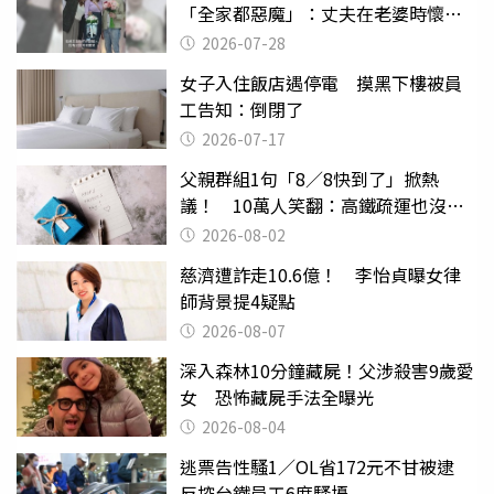
「全家都惡魔」：丈夫在老婆時懷孕
摔東西
2026-07-28
女子入住飯店遇停電 摸黑下樓被員
工告知：倒閉了
2026-07-17
父親群組1句「8／8快到了」掀熱
議！ 10萬人笑翻：高鐵疏運也沒列
父親節
2026-08-02
慈濟遭詐走10.6億！ 李怡貞曝女律
師背景提4疑點
2026-08-07
深入森林10分鐘藏屍！父涉殺害9歲愛
女 恐怖藏屍手法全曝光
2026-08-04
逃票告性騷1／OL省172元不甘被逮
反控台鐵員工6度騷擾