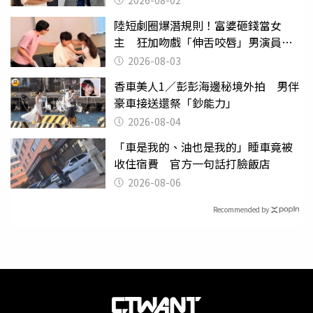
2026-08-02
陸短劇圈爆潛規則！富婆砸錢當女
主 狂加吻戲「伸舌咬唇」男演員崩
潰
2026-08-03
香車美人1／彭彭海邊秘境外拍 男伴
豪車接送還祭「鈔能力」
2026-08-04
「車是我的、油也是我的」睡車竟被
收住宿費 官方一句話打臉飯店
2026-08-06
Recommended by