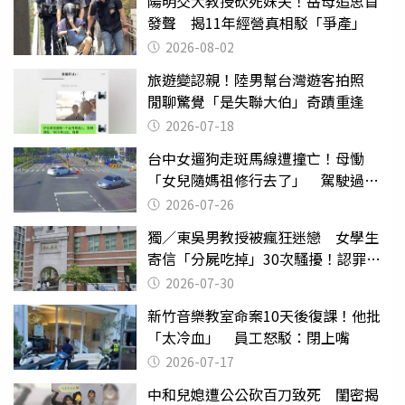
陽明交大教授砍死妹夫！岳母追思首
發聲 揭11年經營真相駁「爭產」
2026-08-02
旅遊變認親！陸男幫台灣遊客拍照
閒聊驚覺「是失聯大伯」奇蹟重逢
2026-07-18
台中女遛狗走斑馬線遭撞亡！母慟
「女兒隨媽祖修行去了」 駕駛過失
致死判9月
2026-07-26
獨／東吳男教授被瘋狂迷戀 女學生
寄信「分屍吃掉」30次騷擾！認罪免
關
2026-07-30
新竹音樂教室命案10天後復課！他批
「太冷血」 員工怒駁：閉上嘴
2026-07-17
中和兒媳遭公公砍百刀致死 閨密揭