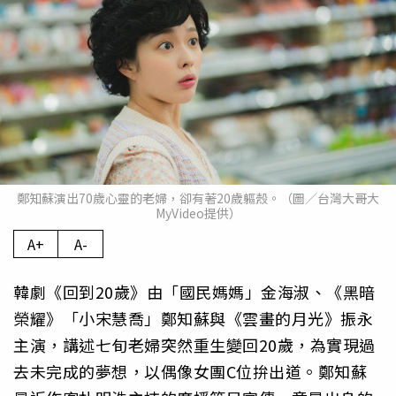
鄭知蘇演出70歲心靈的老婦，卻有著20歲軀殼。（圖／台灣大哥大
MyVideo提供）
A+
A-
韓劇《回到20歲》由「國民媽媽」金海淑、《黑暗
榮耀》「小宋慧喬」鄭知蘇與《雲畫的月光》振永
主演，講述七旬老婦突然重生變回20歲，為實現過
去未完成的夢想，以偶像女團C位拚出道。鄭知蘇