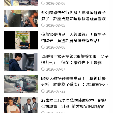
2026-08-06
她公開恐怖飛行經歷！搭機睡醒褲子
濕了 鄰座男趁熟睡猥褻還疑留體液
2026-08-05
億萬富豪遭兒「大義滅親」！偷生子
怕曝光 竟盜鄰居身份辦假證落戶
2026-08-06
母親過世當天提領206萬辦後事「父子
遭判刑」 律師：搶錢先下手是罪
2026-08-07
陽交大教授殺害連襟案！ 精神科醫
分析「絕非為了爭產」：2年前就已言
行詭異
2026-07-22
37歲星二代男星驚傳陳屍家中！經紀
公司證實 2個月前才與父開演唱會