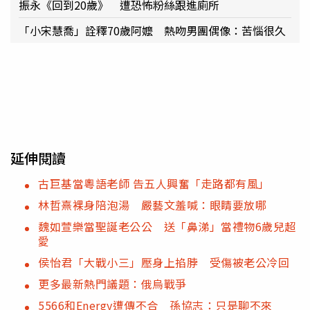
振永《回到20歲》 遭恐怖粉絲跟進廁所
「小宋慧喬」詮釋70歲阿嬤 熱吻男團偶像：苦惱很久
延伸閱讀
古巨基當粵語老師 告五人興奮「走路都有風」
林哲熹裸身陪泡湯 嚴藝文羞喊：眼睛要放哪
魏如萱樂當聖誕老公公 送「鼻涕」當禮物6歲兒超
愛
侯怡君「大戰小三」壓身上掐脖 受傷被老公冷回
更多最新熱門議題：俄烏戰爭
5566和Energy遭傳不合 孫協志：只是聊不來