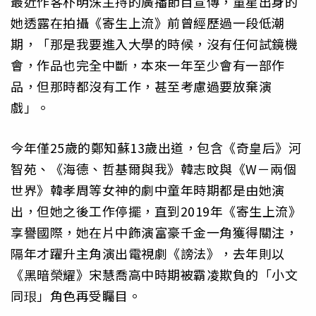
最近作客朴明洙主持的廣播節目宣傳，童星出身的
她透露在拍攝《寄生上流》前曾經歷過一段低潮
期，「那是我要進入大學的時候，沒有任何試鏡機
會，作品也完全中斷，本來一年至少會有一部作
品，但那時都沒有工作，甚至考慮過要放棄演
戲」。
今年僅25歲的鄭知蘇13歲出道，包含《奇皇后》河
智苑、《海德、哲基爾與我》韓志旼與《W－兩個
世界》韓孝周等女神的劇中童年時期都是由她演
出，但她之後工作停擺，直到2019年《寄生上流》
享譽國際，她在片中飾演富豪千金一角獲得關注，
隔年才躍升主角演出電視劇《謗法》，去年則以
《黑暗榮耀》宋慧喬高中時期被霸凌欺負的「小文
同珢」角色再受矚目。