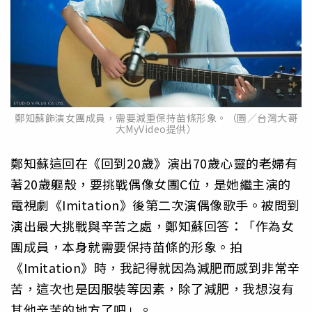
鄭知蘇飾演女團成員，需要減重保持苗條形象。（圖／台灣大哥
大MyVideo提供）
鄭知蘇這回在《回到20歲》演出70歲心靈的老婦有
著20歲軀殼，要挑戰偶像女團C位，是她繼主演的
電視劇《Imitation》後第二次演偶像歌手。被問到
演出最大挑戰與辛苦之處，鄭知蘇回答：「作為女
團成員，本身就需要保持苗條的形象。拍
《Imitation》時，我記得就因為減肥而感到非常辛
苦，這次也是因服裝等因素，除了減肥，我想沒有
其他辛苦的地方了吧」。