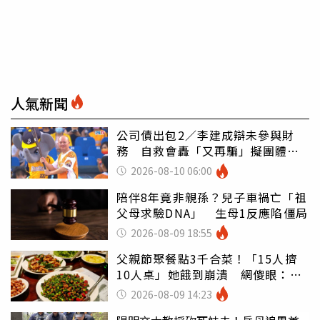
人氣新聞
公司債出包2／李建成辯未參與財
務 自救會轟「又再騙」擬團體訴
訟
2026-08-10 06:00
陪伴8年竟非親孫？兒子車禍亡「祖
父母求驗DNA」 生母1反應陷僵局
2026-08-09 18:55
父親節聚餐點3千合菜！「15人擠
10人桌」她餓到崩潰 網傻眼：讓
店家看笑話
2026-08-09 14:23