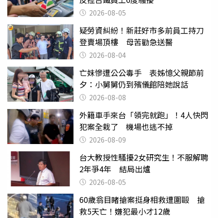
2026-08-05
疑勞資糾紛！新莊好市多前員工持刀
登賣場頂樓 母苦勸急送醫
2026-08-04
亡妹慘遭公公毒手 表姊憶父親節前
夕：小舅舅仍到殯儀館陪她說話
2026-08-08
外籍車手來台「領完就跑」！4人快閃
犯案全栽了 機場也逃不掉
2026-08-09
台大教授性騷擾2女研究生！不服解聘
2年爭4年 結局出爐
2026-08-05
60歲翁目睹搶案挺身相救遭圍毆 搶
救5天亡！嫌犯最小才12歲