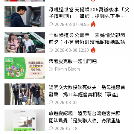
母親過世當天提領206萬辦後事「父
子遭判刑」 律師：搶錢先下手是
罪
2026-08-07 09:55
亡妹慘遭公公毒手 表姊憶父親節
前夕：小舅舅仍到殯儀館陪她說話
2026-08-08 12:30
帶著皮克敏一起出門吧
Pikmin Bloom
陽明交大教授砍死妹夫！岳母追思首
發聲 揭11年經營真相駁「爭產」
2026-08-02
旅遊變認親！陸男幫台灣遊客拍照
閒聊驚覺「是失聯大伯」奇蹟重逢
2026-07-18