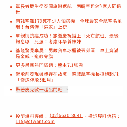
幫長者慶生從泰國旅遊返航 南韓空難9位家人同過
世
南韓空難179死不少人怕搭機 全球最安全航空名單
曝！台灣僅「這家」上榜
單親媽抗癌成功！旅遊慶祝搭上「死亡航班」最後
訊息曝 兒淚：考慮休學養妹妹
基隆驚見棄屍！男藏貨車冰櫃被丟郊區 車上竟滿
是金紙、道教令旗
更多最新熱門議題：熊本7.1強震
起飛前發現機體存在故障 德威航空機長拒絕起飛
「慘遭停飛5個月」
帶著皮克敏一起出門吧
PR
(02)6630-8641
投訴爆料專線：
、投訴爆料信箱：
119@ctwant.com