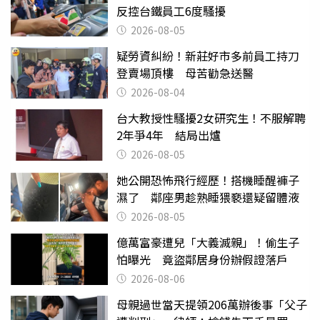
反控台鐵員工6度騷擾
2026-08-05
疑勞資糾紛！新莊好市多前員工持刀
登賣場頂樓 母苦勸急送醫
2026-08-04
台大教授性騷擾2女研究生！不服解聘
2年爭4年 結局出爐
2026-08-05
她公開恐怖飛行經歷！搭機睡醒褲子
濕了 鄰座男趁熟睡猥褻還疑留體液
2026-08-05
億萬富豪遭兒「大義滅親」！偷生子
怕曝光 竟盜鄰居身份辦假證落戶
2026-08-06
母親過世當天提領206萬辦後事「父子