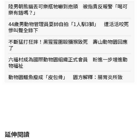
陸男朝熊貓丟可樂瓶牠嚇到抱頭 被指責反報警「喝可
樂有錯嗎？」
44歲男動物管理員耍帥自拍「1人馴3獅」 遭活活咬死
慘叫聲全錄下
不斷猛打狂摔！黑猩猩圍毆獼猴致死 壽山動物園回應
了
六福村成為國際動物園組織正式會員 盼進一步增進動
物福祉
動物園鱷魚瘦成「皮包骨」 園方解釋：腸胃炎所致
延伸閱讀