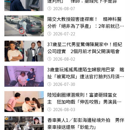
遭判刑」 律師：搶錢先下手是罪
2026-08-07
陽交大教授殺害連襟案！ 精神科醫
分析「絕非為了爭產」：2年前就已言
行詭異
2026-07-22
37歲星二代男星驚傳陳屍家中！經紀
公司證實 2個月前才與父開演唱會
2026-08-02
3歲童玩搖搖馬遭陌生婦狠甩巴掌 瞎
扯「被罵吃屎」遭法官打臉判5月須入
監
2026-07-30
陸短劇圈爆潛規則！富婆砸錢當女
主 狂加吻戲「伸舌咬唇」男演員崩
潰
2026-08-03
香車美人1／彭彭海邊秘境外拍 男伴
豪車接送還祭「鈔能力」