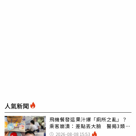
人氣新聞
飛機餐發這果汁爆「廁所之亂」？
乘客崩潰：差點丟大臉 醫揭3類人
別亂喝
2026-08-08 15:53