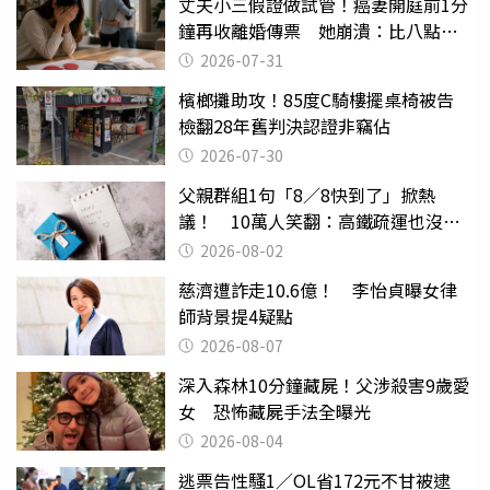
丈夫小三假證做試管！癌妻開庭前1分
鐘再收離婚傳票 她崩潰：比八點檔
還扯
2026-07-31
檳榔攤助攻！85度C騎樓擺桌椅被告
檢翻28年舊判決認證非竊佔
2026-07-30
父親群組1句「8／8快到了」掀熱
議！ 10萬人笑翻：高鐵疏運也沒列
父親節
2026-08-02
慈濟遭詐走10.6億！ 李怡貞曝女律
師背景提4疑點
2026-08-07
深入森林10分鐘藏屍！父涉殺害9歲愛
女 恐怖藏屍手法全曝光
2026-08-04
逃票告性騷1／OL省172元不甘被逮