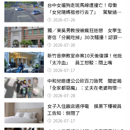
台中女遛狗走斑馬線遭撞亡！母慟
「女兒隨媽祖修行去了」 駕駛過失
致死判9月
2026-07-26
獨／東吳男教授被瘋狂迷戀 女學生
寄信「分屍吃掉」30次騷擾！認罪免
關
2026-07-30
新竹音樂教室命案10天後復課！他批
「太冷血」 員工怒駁：閉上嘴
2026-07-17
中和兒媳遭公公砍百刀致死 閨密揭
「全家都惡魔」：丈夫在老婆時懷孕
摔東西
2026-07-28
女子入住飯店遇停電 摸黑下樓被員
工告知：倒閉了
2026-07-17