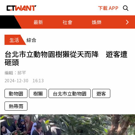
跳至主要內容區塊
下載 APP
最新
社會
娛樂
財經
生活
綜合
台北市立動物園樹獺從天而降 遊客遭
砸頭
編輯：
邱芊
2024-12-30 16:13
動物園
樹獺
台北市立動物園
遊客
熱帶雨