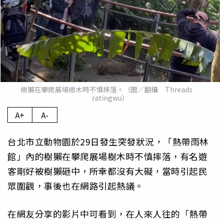
樹獺在攀爬展場樹木時不慎摔落。（圖／翻攝 Threads
ratingwu）
A+
A-
台北市立動物園於29日發生突發狀況，「熱帶雨林
館」內的樹獺在攀爬展場樹木時不慎摔落，有名遊
客剛好被樹獺砸中，所幸都沒有大礙，當時引起民
眾圍觀，事後也在網路引起熱議。
在網友分享的影片中可看到，在人來人往的「熱帶