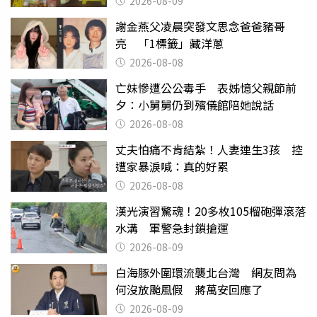
2026-08-09
謝金燕父凌晨突發文思念爸爸豬哥
亮 「1標籤」藏洋蔥
2026-08-08
亡妹慘遭公公毒手 表姊憶父親節前
夕：小舅舅仍到殯儀館陪她說話
2026-08-08
丈夫怕痛不肯結紮！人妻連生3孩 控
遭家暴淚喊：真的好累
2026-08-08
漢光演習驚魂！20多枚105榴砲彈滾落
水溝 軍警急封鎖搶運
2026-08-09
白海豚外圍環流襲北台灣 網友問為
何沒放颱風假 蔣萬安回應了
2026-08-09