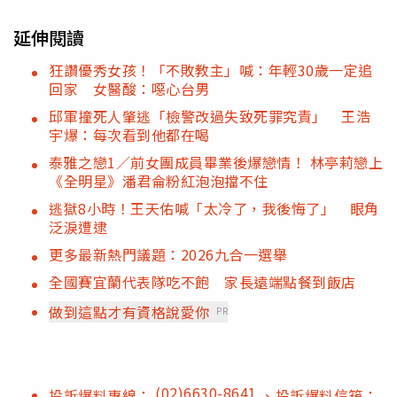
延伸閱讀
狂讚優秀女孩！「不敗教主」喊：年輕30歲一定追
回家 女醫酸：噁心台男
邱軍撞死人肇逃「檢警改過失致死罪究責」 王浩
宇爆：每次看到他都在喝
泰雅之戀1／前女團成員畢業後爆戀情！ 林亭莉戀上
《全明星》潘君侖粉紅泡泡擋不住
逃獄8小時！王天佑喊「太冷了，我後悔了」 眼角
泛淚遭逮
更多最新熱門議題：2026九合一選舉
全國賽宜蘭代表隊吃不飽 家長遠端點餐到飯店
做到這點才有資格說愛你
PR
(02)6630-8641
投訴爆料專線：
、投訴爆料信箱：