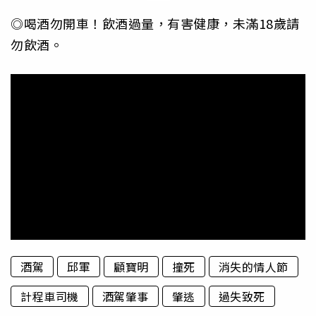
◎喝酒勿開車！飲酒過量，有害健康，未滿18歲請
勿飲酒。
酒駕
邱軍
顧寶明
撞死
消失的情人節
計程車司機
酒駕肇事
肇逃
過失致死