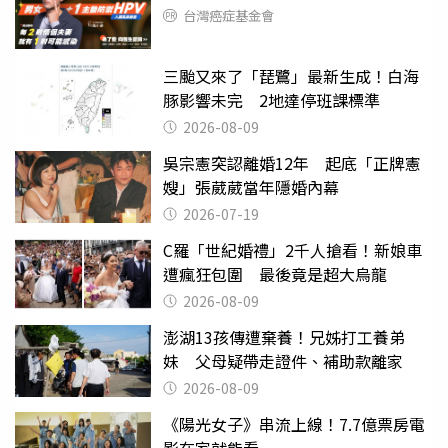
台灣癌症基金會
三颱又來了「琵鷺」最新生成！白海
豚影響未完 2地達停班課標準
2026-08-09
吳宗憲突認離婚12年 起底「正牌憲
嫂」張葳葳當年隱婚內幕
2026-07-19
C羅「世紀婚禮」2千人搶看！新娘車
遭瘋狂包圍 最後竟是超大烏龍
2026-08-09
澎湖13孩傳遭棄養！兄姊打工養弟
妹 父母疑帶走證件、補助款離家
2026-08-09
《陽光女子》串流上線！7.7億票房電
影在家就能看