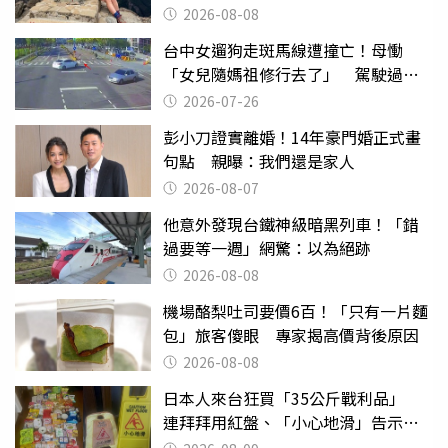
沒找到
2026-08-08
台中女遛狗走斑馬線遭撞亡！母慟
「女兒隨媽祖修行去了」 駕駛過失
致死判9月
2026-07-26
彭小刀證實離婚！14年豪門婚正式畫
句點 親曝：我們還是家人
2026-08-07
他意外發現台鐵神級暗黑列車！「錯
過要等一週」網驚：以為絕跡
2026-08-08
機場酪梨吐司要價6百！「只有一片麵
包」旅客傻眼 專家揭高價背後原因
2026-08-08
日本人來台狂買「35公斤戰利品」
連拜拜用紅盤、「小心地滑」告示牌
也帶回家