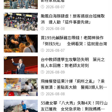
2026-08-07
颱風白海豚肆虐！旅客遇返台班機取
消 達人勸「這件事要先做」
2026-08-08
買195元鹹酥雞忘帶錢！老闆神操作
「倒找5元」 全網看哭：這就是台灣
2026-08-07
台中教師遭學生攻擊恐失明 葉元之
批人本回應：對老師太苛刻
2026-08-09
飛機餐發這果汁爆「廁所之亂」？乘
客崩潰：差點丟大臉 醫揭3類人別亂
喝
2026-08-08
55歲女攀「八大秀」失聯4天！同行山
友已獲救 女兒急求助：剩我媽媽還