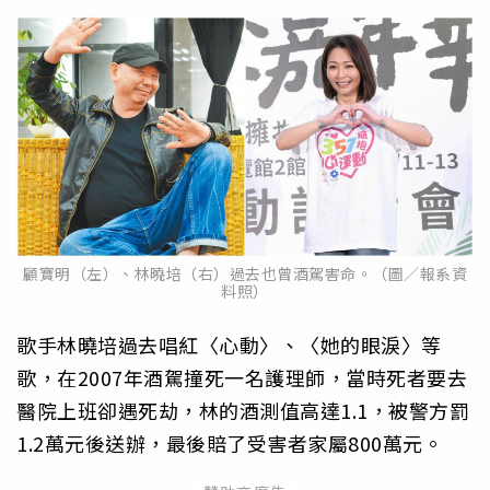
顧寶明（左）、林曉培（右）過去也曾酒駕害命。（圖／報系資
料照）
歌手林曉培過去唱紅〈心動〉、〈她的眼淚〉等
歌，在2007年酒駕撞死一名護理師，當時死者要去
醫院上班卻遇死劫，林的酒測值高達1.1，被警方罰
1.2萬元後送辦，最後賠了受害者家屬800萬元。