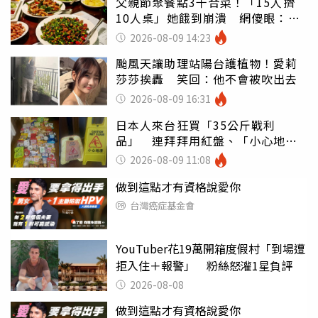
父親節聚餐點3千合菜！「15人擠
10人桌」她餓到崩潰 網傻眼：讓
店家看笑話
2026-08-09 14:23
颱風天讓助理站陽台護植物！愛莉
莎莎挨轟 笑回：他不會被吹出去
2026-08-09 16:31
日本人來台狂買「35公斤戰利
品」 連拜拜用紅盤、「小心地
滑」告示牌也帶回家
2026-08-09 11:08
做到這點才有資格說愛你
台灣癌症基金會
YouTuber花19萬開箱度假村「到場遭
拒入住＋報警」 粉絲怒灌1星負評
2026-08-08
做到這點才有資格說愛你