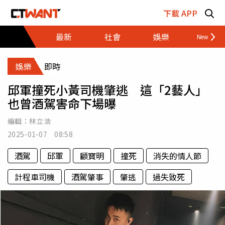
跳至主要內容區塊
下載 APP
最新
社會
娛樂
財經
娛樂
即時
邱軍撞死小黃司機肇逃 這「2藝人」
也曾酒駕害命下場曝
編輯：
林立浩
2025-01-07 08:58
酒駕
邱軍
顧寶明
撞死
消失的情人節
計程車司機
酒駕肇事
肇逃
過失致死