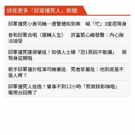
詳見更多「邱軍撞死人」新聞
邱軍撞死小黃司機…遭警通知到案 喊「忙」3度拒現身
昔和邱軍合唱〈運轉人生〉 許富凱心痛發聲：內心無
法接受
邱軍撞死運將肇逃！知情人士曝「恐1原因不敢講」 將
現身這開唱
歌手邱軍撞計程車司機肇逃 死者家屬批：他到底是不
是人啊？
邱軍撞死人逃逸！肇事不到12小時「照常錄影嗨唱」
電視台回應了