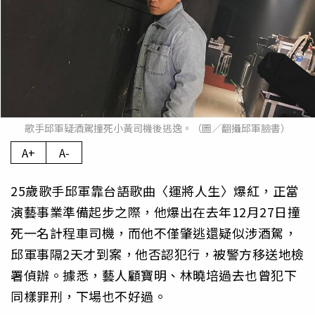
歌手邱軍疑酒駕撞死小黃司機後逃逸。（圖／翻攝邱軍臉書）
A+
A-
25歲歌手邱軍靠台語歌曲〈運將人生〉爆紅，正當
演藝事業準備起步之際，他爆出在去年12月27日撞
死一名計程車司機，而他不僅肇逃還疑似涉酒駕，
邱軍事隔2天才到案，他否認犯行，被警方移送地檢
署偵辦。據悉，藝人顧寶明、林曉培過去也曾犯下
同樣罪刑，下場也不好過。