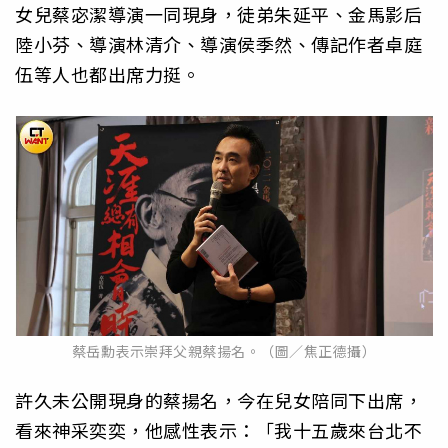
女兒蔡宓潔導演一同現身，徒弟朱延平、金馬影后
陸小芬、導演林清介、導演侯季然、傳記作者卓庭
伍等人也都出席力挺。
蔡岳勳表示崇拜父親蔡揚名。（圖／焦正德攝）
許久未公開現身的蔡揚名，今在兒女陪同下出席，
看來神采奕奕，他感性表示：「我十五歲來台北不