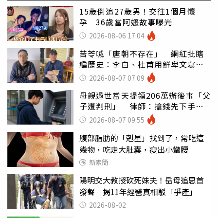
15歲倒追27歲男！交往1個月懷
孕 36歲當阿嬤故事曝光
2026-08-06 17:04
苦苓喊「唐朝不存在」 網紅批瞎
編歷史：李白、杜甫用鮮卑文寫
詩？
2026-08-07 07:09
母親過世當天提領206萬辦後事「父
子遭判刑」 律師：搶錢先下手是
罪
2026-08-07 09:55
腹部脂肪的「剋星」找到了，常吃這
幾物，吃走大肚囊，瘦出小蠻腰
新素簡
陽明交大教授砍死妹夫！岳母追思首
發聲 揭11年經營真相駁「爭產」
2026-08-02