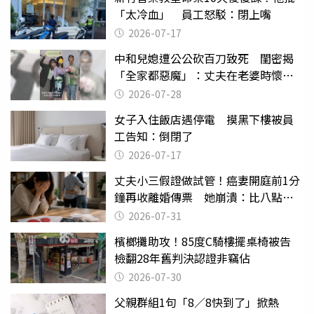
「太冷血」 員工怒駁：閉上嘴
2026-07-17
中和兒媳遭公公砍百刀致死 閨密揭
「全家都惡魔」：丈夫在老婆時懷孕
摔東西
2026-07-28
女子入住飯店遇停電 摸黑下樓被員
工告知：倒閉了
2026-07-17
丈夫小三假證做試管！癌妻開庭前1分
鐘再收離婚傳票 她崩潰：比八點檔
還扯
2026-07-31
檳榔攤助攻！85度C騎樓擺桌椅被告
檢翻28年舊判決認證非竊佔
2026-07-30
父親群組1句「8／8快到了」掀熱