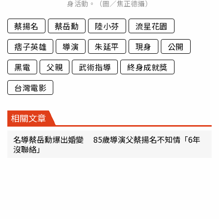
身活動。（圖／焦正德攝）
蔡揚名
蔡岳勳
陸小芬
流星花園
痞子英雄
導演
朱延平
現身
公開
黑電
父親
武術指導
終身成就獎
台灣電影
相關文章
名導蔡岳勳爆出婚變 85歲導演父蔡揚名不知情「6年
沒聯絡」