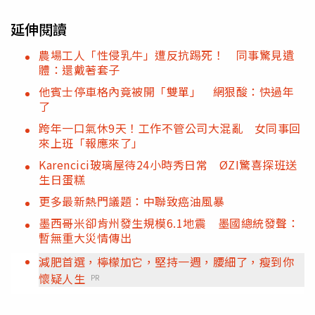
延伸閱讀
農場工人「性侵乳牛」遭反抗踢死！ 同事驚見遺
體：還戴著套子
他賓士停車格內竟被開「雙單」 網狠酸：快過年
了
跨年一口氣休9天！工作不管公司大混亂 女同事回
來上班「報應來了」
Karencici玻璃屋待24小時秀日常 ØZI驚喜探班送
生日蛋糕
更多最新熱門議題：中聯致癌油風暴
墨西哥米卻肯州發生規模6.1地震 墨國總統發聲：
暫無重大災情傳出
減肥首選，檸檬加它，堅持一週，腰細了，瘦到你
懷疑人生
PR