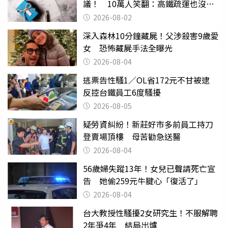
議！ 10萬人笑翻：高鐵疏運也沒列
父親節
2026-08-02
深入森林10分鐘藏屍！父涉殺害9歲愛
女 恐怖藏屍手法全曝光
2026-08-04
逃票告性騷1／OL省172元不甘被逮
反控台鐵員工6度騷擾
2026-08-05
疑勞資糾紛！新莊好市多前員工持刀
登賣場頂樓 母苦勸急送醫
2026-08-04
56歲婦失蹤13年！女兒已聲請死亡宣
告 她偷259元牛腱心「復活了」
2026-08-04
台大教授性騷擾2女研究生！不服解聘
2年爭4年 結局出爐