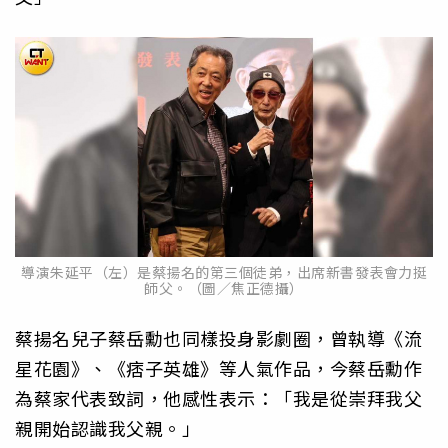
導演朱延平（左）是蔡揚名的第三個徒弟，出席新書發表會力挺
師父。（圖／焦正德攝）
蔡揚名兒子蔡岳勳也同樣投身影劇圈，曾執導《流
星花園》、《痞子英雄》等人氣作品，今蔡岳勳作
為蔡家代表致詞，他感性表示：「我是從崇拜我父
親開始認識我父親。」