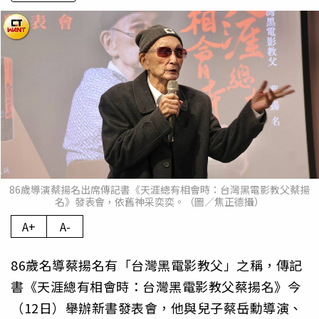
86歲導演蔡揚名出席傳記書《天涯總有相會時：台灣黑電影教父蔡揚
名》發表會，依舊神采奕奕。（圖／焦正德攝）
A+
A-
86歲名導蔡揚名有「台灣黑電影教父」之稱，傳記
書《天涯總有相會時：台灣黑電影教父蔡揚名》今
（12日）舉辦新書發表會，他與兒子蔡岳勳導演、