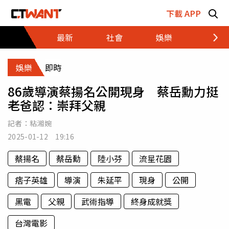
跳至主要內容區塊
下載 APP
最新
社會
娛樂
財經
娛樂
即時
86歲導演蔡揚名公開現身 蔡岳勳力挺
老爸認：崇拜父親
記者：
粘湘婉
2025-01-12 19:16
蔡揚名
蔡岳勳
陸小芬
流星花園
痞子英雄
導演
朱延平
現身
公開
黑電
父親
武術指導
終身成就獎
台灣電影