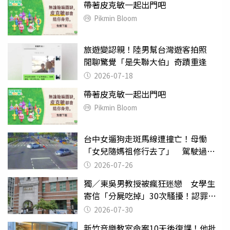
帶著皮克敏一起出門吧
Pikmin Bloom
旅遊變認親！陸男幫台灣遊客拍照
閒聊驚覺「是失聯大伯」奇蹟重逢
2026-07-18
帶著皮克敏一起出門吧
Pikmin Bloom
台中女遛狗走斑馬線遭撞亡！母慟
「女兒隨媽祖修行去了」 駕駛過失
致死判9月
2026-07-26
獨／東吳男教授被瘋狂迷戀 女學生
寄信「分屍吃掉」30次騷擾！認罪免
關
2026-07-30
新竹音樂教室命案10天後復課！他批