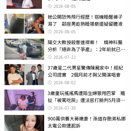
2026-08-05
她公開恐怖飛行經歷！搭機睡醒褲子
濕了 鄰座男趁熟睡猥褻還疑留體液
2026-08-05
陽交大教授殺害連襟案！ 精神科醫
分析「絕非為了爭產」：2年前就已言
行詭異
2026-07-22
37歲星二代男星驚傳陳屍家中！經紀
公司證實 2個月前才與父開演唱會
2026-08-02
3歲童玩搖搖馬遭陌生婦狠甩巴掌 瞎
扯「被罵吃屎」遭法官打臉判5月須入
監
2026-07-30
900萬供養大哥嫩妻！孫道存胞弟私挪
太電公款遭起訴