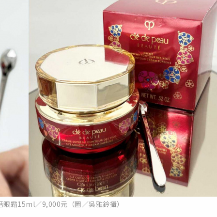
眼霜15ml／9,000元（圖／吳雅鈴攝）