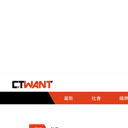
社會首頁
娛樂首頁
財經首頁
政
:::
最新
社會
娛
時事
即時
熱線
:::
直擊
大條
人物
調查
專題
３Ｃ