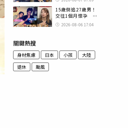
用鮮卑文寫詩？
15歲倒追27歲男！
交往1個月懷孕 36
歲當阿嬤故事曝光
2026-08-06 17:04
關鍵熱搜
身材焦慮
日本
小孩
大陸
退休
颱風
，