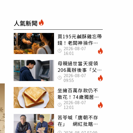
人氣新聞
買195元鹹酥雞忘帶
錢！老闆神操作
2026-08-07
「倒找5元」 全網
16:01
看哭：這就是台灣
母親過世當天提領
206萬辦後事「父子
2026-08-07
遭判刑」 律師：
09:55
搶錢先下手是罪
坐擁百萬存款仍不
敢花！74歲獨居翁
2026-08-07
「1餐只吃1片吐
12:01
司」 半年後暴瘦
嚇壞女兒
苦苓喊「唐朝不存
在」 網紅批瞎編
歷史：李白、杜甫
2026-08-07 07:09