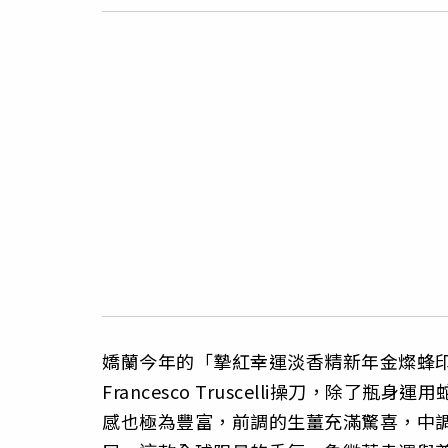
嬌蘭今年的「摯紅幸運淡香精新年金燦蜂
Francesco Truscelli操刀，除
感也極為豐富，前調的生薑充滿驚喜，中