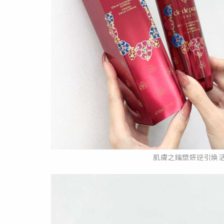
肌膚之鑰塑妍逆引煥活菁