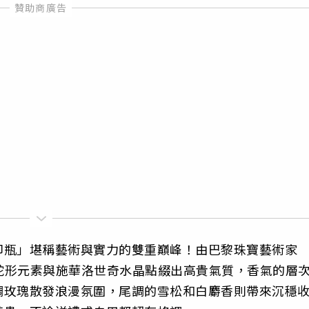
印瓶」堪稱藝術與實力的雙重巔峰！由巴黎珠寶藝術家
了瓶身運用蛇形元素與施華洛世奇水晶點綴出高貴氣質，香氣的層
調玫瑰散發浪漫氛圍，尾調的雪松和白麝香則帶來沉穩