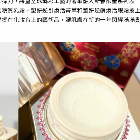
卿操刀，將皇室琺瑯彩工藝的奢華融入新春限量系列設
的精質乳霜、塑妍逆引煥活菁萃和塑妍逆齡煥活眼霜披
是擺在化妝台上的藝術品，讓肌膚在新的一年閃耀滿滿