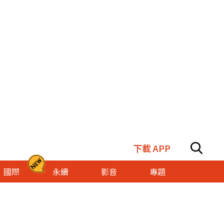
下載 APP
國際
永續
影音
專題