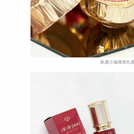
肌膚之鑰精質乳霜5