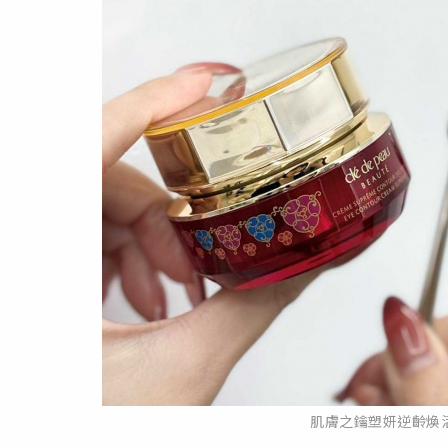
肌膚之鑰塑妍逆齡煥活