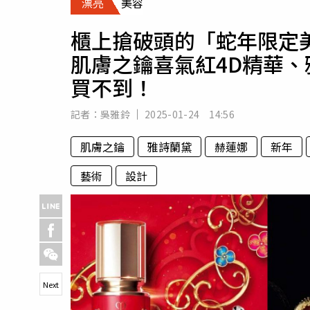
漂亮
美容
人物
汽車
櫃上搶破頭的「蛇年限定
專欄
肌膚之鑰喜氣紅4D精華
房產新勢力
買不到！
記者：
吳雅鈴
2025-01-24 14:56
肌膚之鑰
雅詩蘭黛
赫蓮娜
新年
藝術
設計
Next