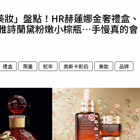
寵物
美妝」盤點！HR赫蓮娜金奢禮盒、
運勢
、雅詩蘭黛粉嫩小棕瓶…手慢真的會
運動
梅酒
禮盒
限量
蛇年
奧斯卡影后
美妝
品牌