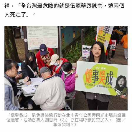
裡，「全台灣最危險的就是伍麗華跟陳瑩，這兩個
人死定了」。
「憶事吳成」罷免吳沛憶行動在北市青年公園旁國光市場前設攤
位連署，活動召集人劉思吟（右）亦在場呼籲民眾加入。（圖／
報系資料照）