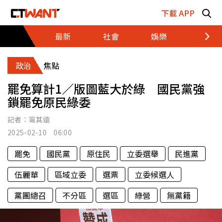
跳至主要內容區塊
下載 APP
最新
社會
娛樂
財經
政治
焦點
罷免算計1／版圖藍大於綠 國民黨強
鎖罷免原民綠委
記者：
甯其遠
2025-02-10 06:00
罷免
國民黨
原住民
立委選舉
民進黨
伍麗華
區域立委
選票
立委候選人
黨團總召
不分區
選區
綠營
無黨籍