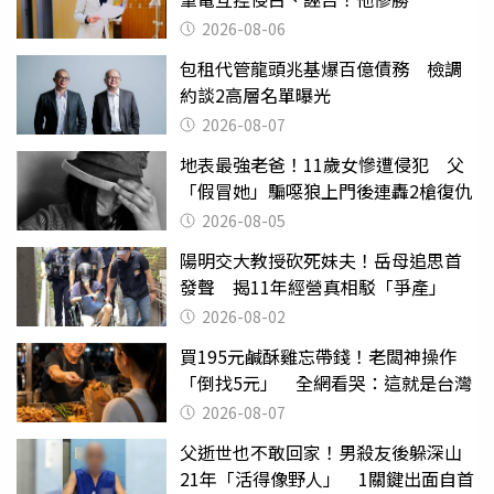
2026-08-06
包租代管龍頭兆基爆百億債務 檢調
約談2高層名單曝光
2026-08-07
地表最強老爸！11歲女慘遭侵犯 父
「假冒她」騙噁狼上門後連轟2槍復仇
2026-08-05
陽明交大教授砍死妹夫！岳母追思首
發聲 揭11年經營真相駁「爭產」
2026-08-02
買195元鹹酥雞忘帶錢！老闆神操作
「倒找5元」 全網看哭：這就是台灣
2026-08-07
父逝世也不敢回家！男殺友後躲深山
21年「活得像野人」 1關鍵出面自首