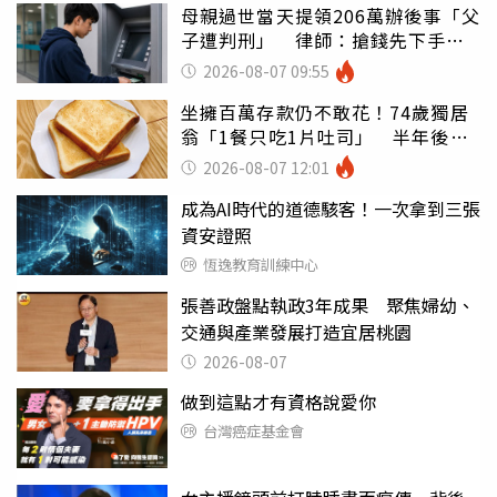
母親過世當天提領206萬辦後事「父
子遭判刑」 律師：搶錢先下手是
罪
2026-08-07 09:55
坐擁百萬存款仍不敢花！74歲獨居
翁「1餐只吃1片吐司」 半年後暴
瘦嚇壞女兒
2026-08-07 12:01
成為AI時代的道德駭客！一次拿到三張
資安證照
恆逸教育訓練中心
張善政盤點執政3年成果 聚焦婦幼、
交通與產業發展打造宜居桃園
2026-08-07
做到這點才有資格說愛你
台灣癌症基金會