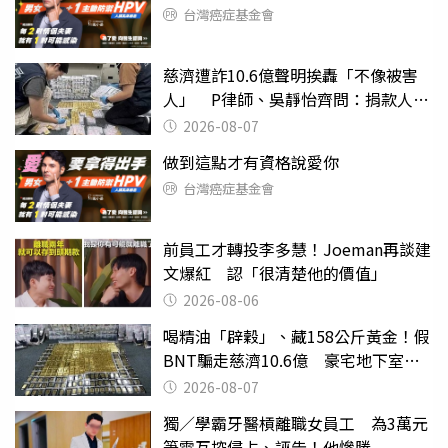
台灣癌症基金會
慈濟遭詐10.6億聲明挨轟「不像被害
人」 P律師、吳靜怡齊問：捐款人有
權知道真相
2026-08-07
做到這點才有資格說愛你
台灣癌症基金會
前員工才轉投李多慧！Joeman再談建
文爆紅 認「很清楚他的價值」
2026-08-06
喝精油「辟穀」、藏158公斤黃金！假
BNT騙走慈濟10.6億 豪宅地下室竟
挖出乾鮑金庫
2026-08-07
獨／學霸牙醫槓離職女員工 為3萬元
筆電互控侵占、誣告！他慘勝