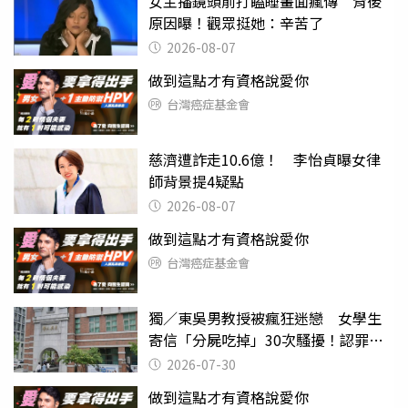
女主播鏡頭前打瞌睡畫面瘋傳 背後
原因曝！觀眾挺她：辛苦了
2026-08-07
做到這點才有資格說愛你
台灣癌症基金會
慈濟遭詐走10.6億！ 李怡貞曝女律
師背景提4疑點
2026-08-07
做到這點才有資格說愛你
台灣癌症基金會
獨／東吳男教授被瘋狂迷戀 女學生
寄信「分屍吃掉」30次騷擾！認罪免
關
2026-07-30
做到這點才有資格說愛你