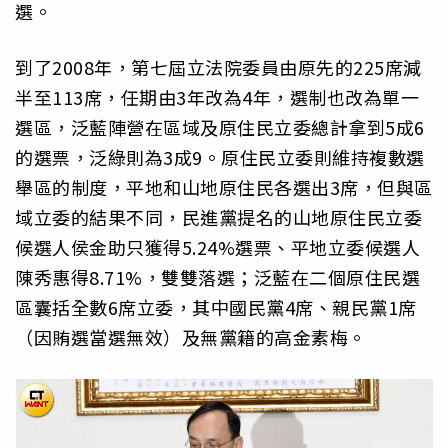
選。
到了2008年，第七屆立法院委員由原先的225席減
半至113席，任期由3年改為4年，選制也改為單一
選區，泛藍陣營在區域及原住民立委總計拿到5成6
的選票，泛綠則為3成9。原住民立委則維持複數選
舉區的制度，平地和山地原住民各選出3席，但與區
域立委的結果不同，民進黨提名的山地原住民立委
候選人侯金助只獲得5.24%選票、平地立委候選人
陳秀惠得8.71%，雙雙落選；泛藍在二個原住民選
區囊括全數6席立委，其中國民黨4席、親民黨1席
（因賄選當選無效）及無黨籍的高金素梅。