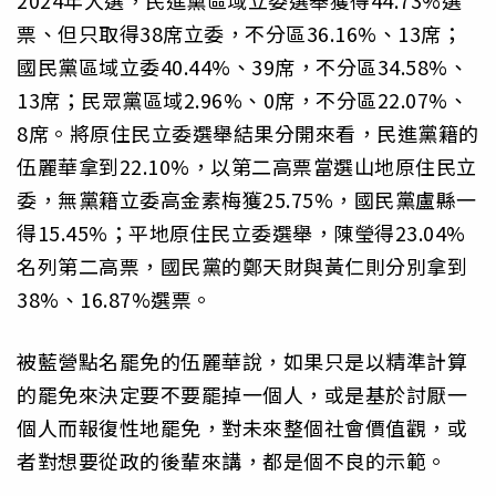
票、但只取得38席立委，不分區36.16%、13席；
國民黨區域立委40.44%、39席，不分區34.58%、
13席；民眾黨區域2.96%、0席，不分區22.07%、
8席。將原住民立委選舉結果分開來看，民進黨籍的
伍麗華拿到22.10%，以第二高票當選山地原住民立
委，無黨籍立委高金素梅獲25.75%，國民黨盧縣一
得15.45%；平地原住民立委選舉，陳瑩得23.04%
名列第二高票，國民黨的鄭天財與黃仁則分別拿到
38%、16.87%選票。
被藍營點名罷免的伍麗華說，如果只是以精準計算
的罷免來決定要不要罷掉一個人，或是基於討厭一
個人而報復性地罷免，對未來整個社會價值觀，或
者對想要從政的後輩來講，都是個不良的示範。