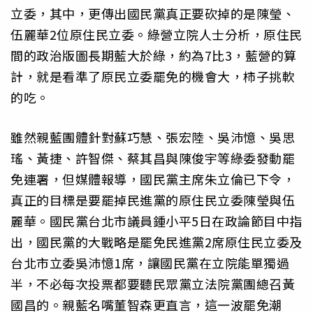
立委，其中，更傳出國民黨真正要砍掉的是陳瑩、
伍麗華2位原住民立委。綠營立院人士分析，原住民
間的政治版圖長期藍大於綠，約為7比3，藍營的算
計，就是看準了原民立委罷免的機會大，柿子挑軟
的吃。
雖然親藍團體針對蘇巧慧、張宏陸、吳沛憶、吳思
瑤、黃捷、許智傑、蔡其昌與陳俊宇等綠委發動罷
免連署，但媒體報導，國民黨主席朱立倫已下令，
真正的目標是要罷掉民進黨的原住民立委陳瑩與伍
麗華。國民黨台北市議員鍾小平5日在政論節目中指
出，國民黨的大戰略是罷免民進黨2席原住民立委及
台北市立委吳沛憶1席，讓國民黨在立院能單獨過
半，不必每次投票都要聽民眾黨立法院黨團總召黃
國昌的。親藍名嘴董智森更直言，這一波罷免潮