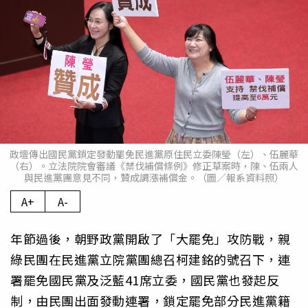
政壇傳出國民黨鎖定發動罷免民進黨原住民立委陳瑩（左）、伍麗華
（右）。立法院院會審議《禁伐補償條例》修正草案時，陳、伍兩人
與民進黨團意見不同，贊成調漲補償金。（圖／報系資料照）
A+
A-
年節過後，朝野政黨開啟了「大罷免」攻防戰，親
綠民團在民進黨立院黨團總召柯建銘的號召下，連
署罷免國民黨及泛藍41席立委，國民黨也發起反
制，由民團出面發動連署，鎖定罷免部分民進黨籍