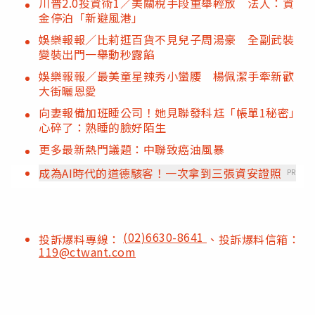
川普2.0投資術1／美關稅手段重舉輕放 法人：資
金停泊「新避風港」
娛樂報報／比莉逛百貨不見兒子周湯豪 全副武裝
變裝出門一舉動秒露餡
娛樂報報／最美童星辣秀小蠻腰 楊佩潔手牽新歡
大街曬恩愛
向妻報備加班睡公司！她見聯發科尪「帳單1秘密」
心碎了：熟睡的臉好陌生
更多最新熱門議題：中聯致癌油風暴
成為AI時代的道德駭客！一次拿到三張資安證照
PR
(02)6630-8641
投訴爆料專線：
、投訴爆料信箱：
119@ctwant.com