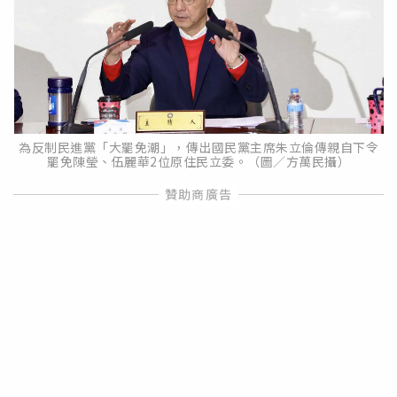
為反制民進黨「大罷免潮」，傳出國民黨主席朱立倫傳親自下令
罷免陳瑩、伍麗華2位原住民立委。（圖／方萬民攝）