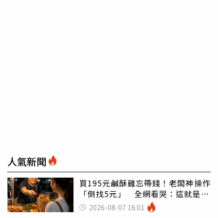
人氣新聞
買195元鹹酥雞忘帶錢！老闆神操作
「倒找5元」 全網看哭：這就是台
灣
2026-08-07 16:01