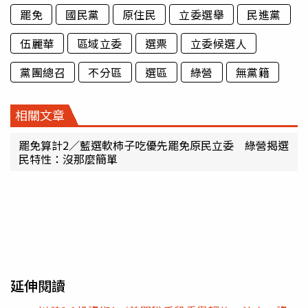
罷免
國民黨
原住民
立委選舉
民進黨
伍麗華
區域立委
選票
立委候選人
黨團總召
不分區
選區
綠營
無黨籍
相關文章
罷免算計2／藍選軟柿子吃優先罷免原民立委 綠營揭選
民特性：沒那麼簡單
延伸閱讀