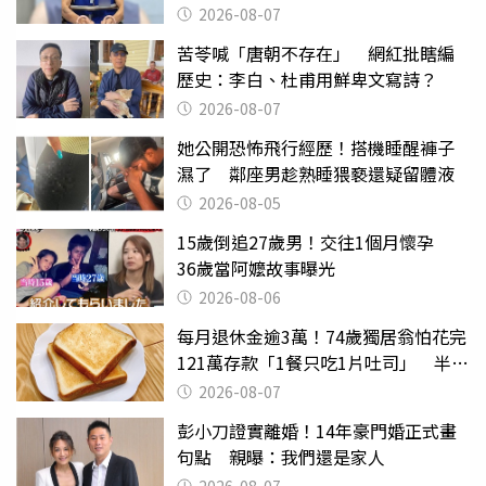
2026-08-07
苦苓喊「唐朝不存在」 網紅批瞎編
歷史：李白、杜甫用鮮卑文寫詩？
2026-08-07
她公開恐怖飛行經歷！搭機睡醒褲子
濕了 鄰座男趁熟睡猥褻還疑留體液
2026-08-05
15歲倒追27歲男！交往1個月懷孕
36歲當阿嬤故事曝光
2026-08-06
每月退休金逾3萬！74歲獨居翁怕花完
121萬存款「1餐只吃1片吐司」 半年
後暴瘦嚇壞女兒
2026-08-07
彭小刀證實離婚！14年豪門婚正式畫
句點 親曝：我們還是家人