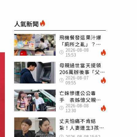
人氣新聞
飛機餐發這果汁爆
「廁所之亂」？乘
2026-08-08
客崩潰：差點丟大
15:53
臉 醫揭3類人別亂
喝
母親過世當天提領
206萬辦後事「父子
2026-08-07
遭判刑」 律師：
09:55
搶錢先下手是罪
亡妹慘遭公公毒
手 表姊憶父親節
2026-08-08
前夕：小舅舅仍到
12:30
殯儀館陪她說話
丈夫怕痛不肯結
紮！人妻連生3孩
控遭家暴淚喊：真
2026-08-08 15:52