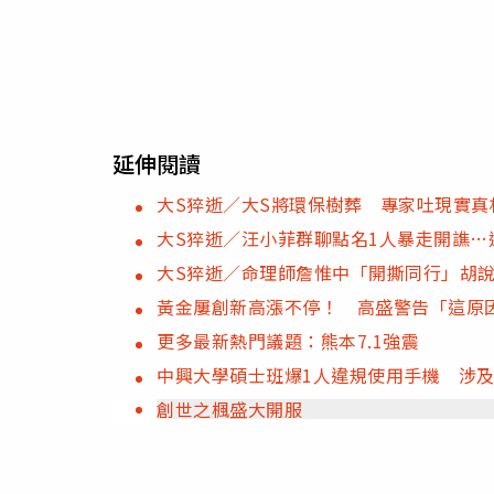
延伸閱讀
大S猝逝／大S將環保樹葬 專家吐現實真
大S猝逝／汪小菲群聊點名1人暴走開譙…
大S猝逝／命理師詹惟中「開撕同行」胡
黃金屢創新高漲不停！ 高盛警告「這原
更多最新熱門議題：熊本7.1強震
中興大學碩士班爆1人違規使用手機 涉
創世之楓盛大開服