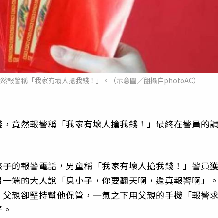
報警稱「我家有壞人搶我錢！」。（示意圖／翻攝自photoAC）
錢，竟然報警稱「我家有壞人搶我錢！」最終在警員的
孩子的報警電話，男童稱「我家有壞人搶我錢！」警員
另一端的大人說「臭小子，你要翻天啊，還真報警啊」
，父親卻堅持幫他保管，一氣之下用父親的手機「報警
好。