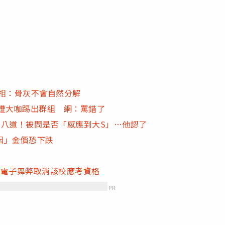
相：骨灰不會自然分解
遭大咖踢出群組 網：罵錯了
說八道！被問是否「感應到大S」…他認了
因」金價恐下跌
及電子舞弊取消該校應考資格
PR