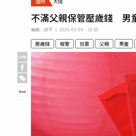
國際
大陸
人物
汽車
不滿父親保管壓歲錢 男
專欄
房產新勢力
編輯：
邱芊
2025-02-09 22:35
壓歲錢
報警
甘肅
父親
男童
Next