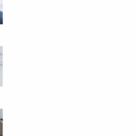
知
管
亮