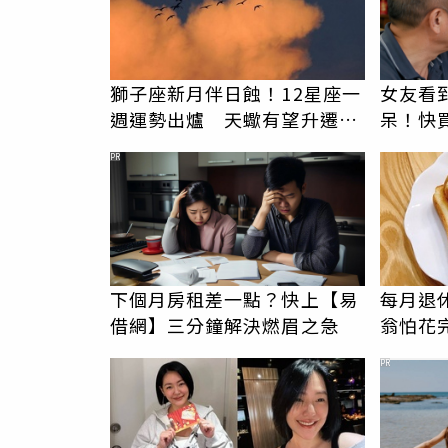
獅子座新月伴日蝕！12星座一
女友看
週運勢出爐 天蠍有望升遷、
呆！快
巨蟹情緒起伏大
PR
下個月房租差一點？快上【易
每月退
借網】三分鐘解決燃眉之急
翁怕花完
1片吐
PR
女兒