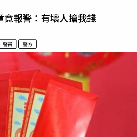
寵物
童竟報警：有壞人搶我錢
運勢
運動
梅酒
警員
警方