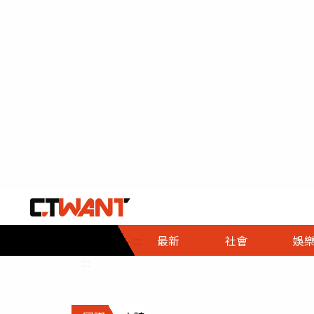
社會首頁
娛樂首頁
財經首頁
政
:::
最新
社會
娛
時事
即時
熱線
:::
直擊
大條
人物
調查
專題
３Ｃ