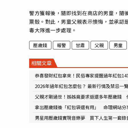
警方獲報後，隨即找到在商店的男童，隨
粟殼。對此，男童父親表示懊悔，並承認
毒大隊進一步處理。
壓歲錢
報警
甘肅
父親
男童
相關文章
恭喜發財紅包拿來！民俗專家提醒過年紅包1
2026年過年紅包怎麼包？ 最新行情及禁忌一
父親才剛過世！姊姊竟要求返還多年壓歲錢 
拿出壓歲錢後「紅包袋還有用」 命理網站分
男星用壓歲錢實現音樂夢 買下人生第一套錄