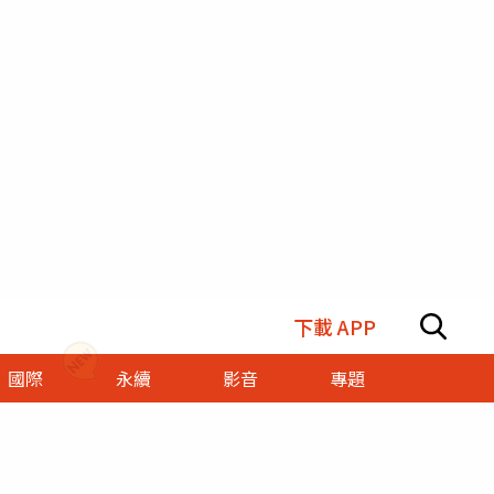
下載 APP
國際
永續
影音
專題