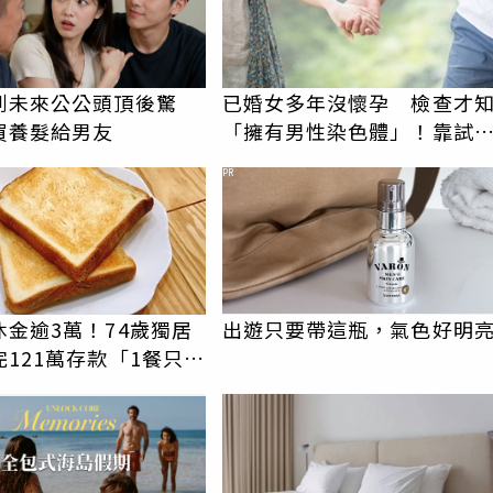
到未來公公頭頂後驚
已婚女多年沒懷孕 檢查才
買養髮給男友
「擁有男性染色體」！靠試
有喜了
PR
休金逾3萬！74歲獨居
出遊只要帶這瓶，氣色好明
121萬存款「1餐只吃
司」 半年後暴瘦嚇壞