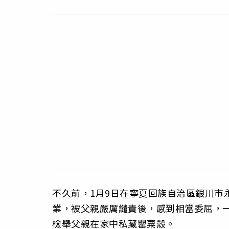
不久前，1月9日在寧夏回族自治區銀川市
業，被父親嚴厲譴責後，感到相當委屈，一
檢舉父親在家中私藏罌粟殼。