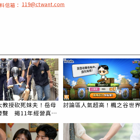
119@ctwant.com
爆料信箱：
PR
大教授砍死妹夫！岳母
討論區人氣超高！楓之谷世
發聲 揭11年經營真相
產」