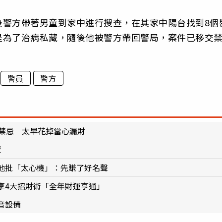
後警方帶著男童到家中進行搜查，在其家中陽台找到8個
是為了治病私藏，隨後他被警方帶回警局，案件已移交
警員
警方
4禁忌 太早花掉當心漏財
覽
他批「太心機」：先賺了好名聲
享4大招財術「全年財運亨通」
音設備