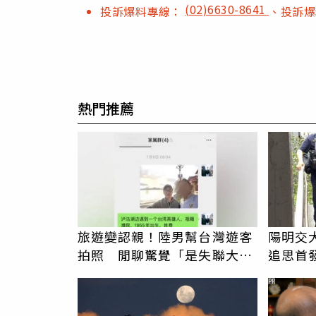
(02)6630-8641
投訴爆料專線：
、投訴
熱門推薦
旅遊變認親！陸男幫台灣遊客
陽明交
拍照 閒聊驚覺「是失聯大
追思首
伯」奇蹟重逢
駁「爭
PR