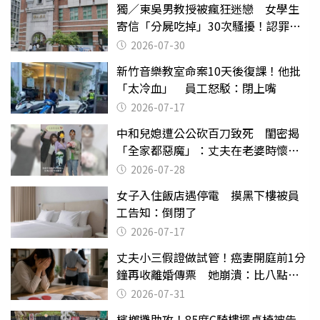
獨／東吳男教授被瘋狂迷戀 女學生
寄信「分屍吃掉」30次騷擾！認罪免
關
2026-07-30
新竹音樂教室命案10天後復課！他批
「太冷血」 員工怒駁：閉上嘴
2026-07-17
中和兒媳遭公公砍百刀致死 閨密揭
「全家都惡魔」：丈夫在老婆時懷孕
摔東西
2026-07-28
女子入住飯店遇停電 摸黑下樓被員
工告知：倒閉了
2026-07-17
丈夫小三假證做試管！癌妻開庭前1分
鐘再收離婚傳票 她崩潰：比八點檔
還扯
2026-07-31
檳榔攤助攻！85度C騎樓擺桌椅被告