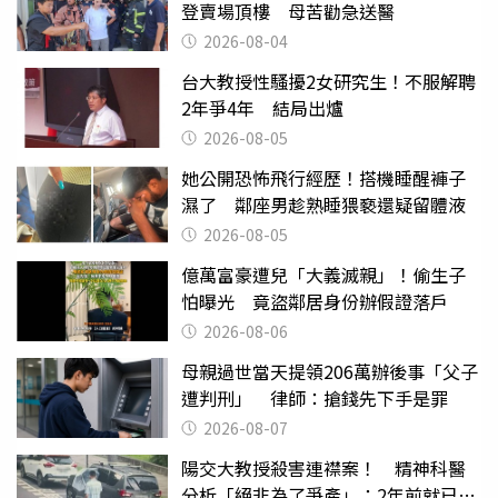
登賣場頂樓 母苦勸急送醫
2026-08-04
台大教授性騷擾2女研究生！不服解聘
2年爭4年 結局出爐
2026-08-05
她公開恐怖飛行經歷！搭機睡醒褲子
濕了 鄰座男趁熟睡猥褻還疑留體液
2026-08-05
億萬富豪遭兒「大義滅親」！偷生子
怕曝光 竟盜鄰居身份辦假證落戶
2026-08-06
母親過世當天提領206萬辦後事「父子
遭判刑」 律師：搶錢先下手是罪
2026-08-07
陽交大教授殺害連襟案！ 精神科醫
分析「絕非為了爭產」：2年前就已言