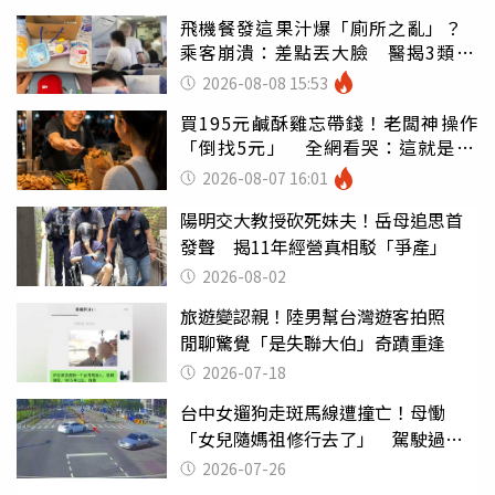
飛機餐發這果汁爆「廁所之亂」？
乘客崩潰：差點丟大臉 醫揭3類人
別亂喝
2026-08-08 15:53
買195元鹹酥雞忘帶錢！老闆神操作
「倒找5元」 全網看哭：這就是台
灣
2026-08-07 16:01
陽明交大教授砍死妹夫！岳母追思首
發聲 揭11年經營真相駁「爭產」
2026-08-02
旅遊變認親！陸男幫台灣遊客拍照
閒聊驚覺「是失聯大伯」奇蹟重逢
2026-07-18
台中女遛狗走斑馬線遭撞亡！母慟
「女兒隨媽祖修行去了」 駕駛過失
致死判9月
2026-07-26