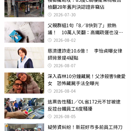
檢翻28年舊判決認證非竊佔
2026-07-30
父親群組1句「8／8快到了」掀熱
議！ 10萬人笑翻：高鐵疏運也沒列
父親節
2026-08-02
慈濟遭詐走10.6億！ 李怡貞曝女律
師背景提4疑點
2026-08-07
深入森林10分鐘藏屍！父涉殺害9歲愛
女 恐怖藏屍手法全曝光
2026-08-04
逃票告性騷1／OL省172元不甘被逮
反控台鐵員工6度騷擾
2026-08-05
疑勞資糾紛！新莊好市多前員工持刀