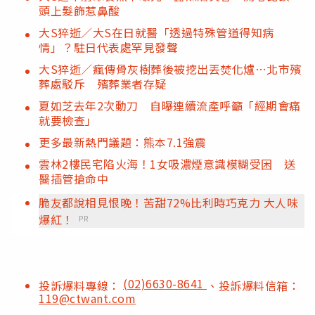
頭上髮飾惹鼻酸
大S猝逝／大S在日就醫「透過特殊管道得知病
情」？駐日代表處罕見發聲
大S猝逝／瘋傳骨灰樹葬後被挖出丟焚化爐…北市殯
葬處駁斥 殯葬業者存疑
夏如芝去年2次動刀 自曝連續流產呼籲「經期會痛
就要檢查」
更多最新熱門議題：熊本7.1強震
雲林2樓民宅陷火海！1女吸濃煙意識模糊受困 送
醫插管搶命中
脆友都說相見恨晚！苦甜72%比利時巧克力 大人味
爆紅！
PR
(02)6630-8641
投訴爆料專線：
、投訴爆料信箱：
119@ctwant.com