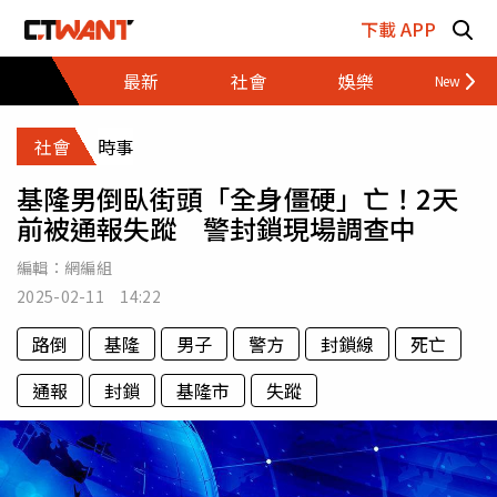
跳至主要內容區塊
下載 APP
最新
社會
娛樂
財經
社會
時事
基隆男倒臥街頭「全身僵硬」亡！2天
前被通報失蹤 警封鎖現場調查中
編輯：
網編組
2025-02-11 14:22
路倒
基隆
男子
警方
封鎖線
死亡
通報
封鎖
基隆市
失蹤