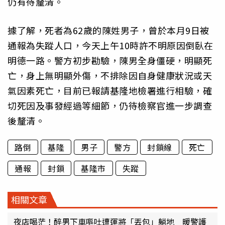
仍有待釐清。
據了解，死者為62歲的陳姓男子，曾於本月9日被
通報為失蹤人口，今天上午10時許不明原因倒臥在
明德一路。警方初步勘驗，陳男全身僵硬，明顯死
亡，身上無明顯外傷，不排除因自身健康狀況或天
氣因素死亡，目前已報請基隆地檢署進行相驗，確
切死因及事發經過等細節，仍待檢察官進一步調查
後釐清。
路倒
基隆
男子
警方
封鎖線
死亡
通報
封鎖
基隆市
失蹤
相關文章
夜店喝茫！醉男下車嘔吐遭運將「丟包」躺地 暖警護