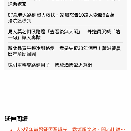
送助返家
87歲老人路倒沒人敢扶…家屬怒告10路人索賠6百萬
法院這樣判
見人莫名倒臥路邊「查看後無大礙」 外送員哭喊「這
一句」讓人鼻酸
新北翁買午餐冷到路倒 竟是失蹤33年個案！蘆洲警農
曆年前助團圓
曳引車輾斃路倒男子 駕駛酒駕肇逃落網
延伸閱讀
大S過年前聚餐照罕曝光 露燦爛笑容、開心比讚…