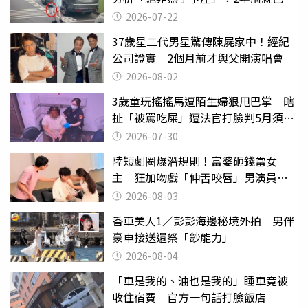
行詭異
2026-07-22
37歲星二代男星驚傳陳屍家中！經紀
公司證實 2個月前才與父開演唱會
2026-08-02
3歲童玩搖搖馬遭陌生婦狠甩巴掌 瞎
扯「被罵吃屎」遭法官打臉判5月須入
監
2026-07-30
陸短劇圈爆潛規則！富婆砸錢當女
主 狂加吻戲「伸舌咬唇」男演員崩
潰
2026-08-03
香車美人1／彭彭海邊秘境外拍 男伴
豪車接送還祭「鈔能力」
2026-08-04
「車是我的、油也是我的」睡車竟被
收住宿費 官方一句話打臉飯店