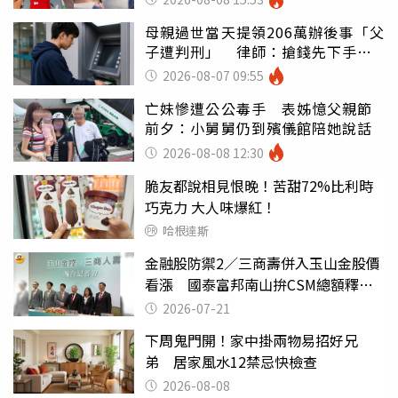
母親過世當天提領206萬辦後事「父
子遭判刑」 律師：搶錢先下手是
罪
2026-08-07 09:55
亡妹慘遭公公毒手 表姊憶父親節
前夕：小舅舅仍到殯儀館陪她說話
2026-08-08 12:30
脆友都說相見恨晚！苦甜72%比利時
巧克力 大人味爆紅！
哈根達斯
金融股防禦2／三商壽併入玉山金股價
看漲 國泰富邦南山拚CSM總額釋出
率
2026-07-21
下周鬼門開！家中掛兩物易招好兄
弟 居家風水12禁忌快檢查
2026-08-08