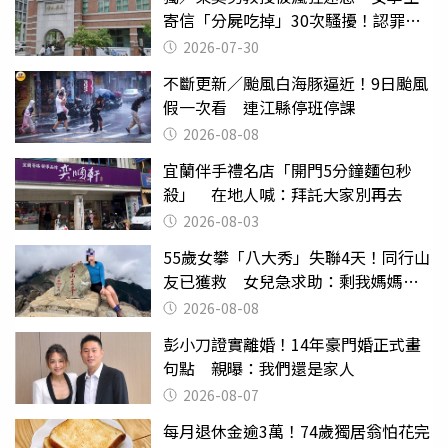
寄信「分屍吃掉」30次騷擾！認罪免
關
2026-07-30
不斷更新／颱風白海豚逼近！9日颱風
假一次看 連江縣停班停課
2026-08-08
宜蘭伴手禮名店「開門5分鐘麵包秒
殺」 在地人喊：拜託大家別再去
2026-08-03
55歲女攀「八大秀」失聯4天！同行山
友已獲救 女兒急求助：剩我媽媽還
沒找到
2026-08-08
彭小刀證實離婚！14年豪門婚正式畫
句點 親曝：我們還是家人
2026-08-07
每月退休金逾3萬！74歲獨居翁怕花完