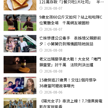
121萬存款「1餐只吃1片吐司」 半年
後暴瘦嚇壞女兒
2026-08-07
9歲女孩60公斤又如何？站上啦啦隊C
位驚艷全場 千萬網友被圈粉
2026-08-07
亡妹慘遭公公毒手 表姊憶父親節前
夕：小舅舅仍到殯儀館陪她說話
2026-08-08
老父出殯變爭產大戰！大女兒「堵門
鎖靈堂」討千萬 法院判決出爐
2026-08-08
15歲倒追27歲男！交往1個月懷孕
36歲當阿嬤故事曝光
2026-08-06
《陽光女子》串流上線！7.7億票房電
影在家就能看