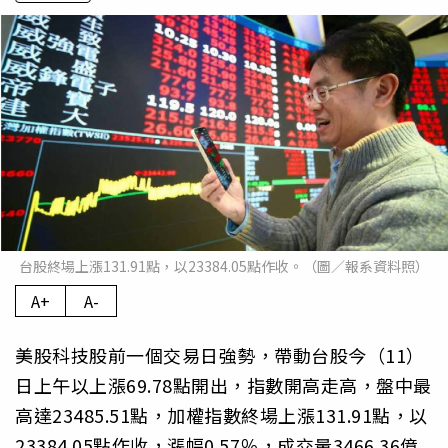
台股終場上漲131.91點，以23384.05點作收。（圖／報系資料照）
A+
A-
美股科技股前一個交易日強勢，帶動台股今（11）
日上午以上漲69.78點開出，指數開高走高，盤中最
高達23485.51點，加權指數終場上漲131.91點，以
23384.05點作收，漲幅0.57％，成交量3466.36億