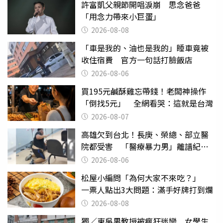
許富凱父親節開唱淚崩 思念爸爸
「用念力帶來小巨蛋」
2026-08-08
「車是我的、油也是我的」睡車竟被
收住宿費 官方一句話打臉飯店
2026-08-06
買195元鹹酥雞忘帶錢！老闆神操作
「倒找5元」 全網看哭：這就是台灣
2026-08-07
高雄欠到台北！長庚、榮總、部立醫
院都受害 「醫療暴力男」離譜紀錄
曝光
2026-08-06
松屋小編問「為何大家不來吃？」
一票人點出3大問題：滿手好牌打到爛
2026-08-08
獨／東吳男教授被瘋狂迷戀 女學生