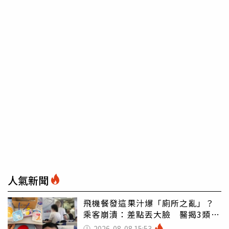
人氣新聞
飛機餐發這果汁爆「廁所之亂」？
乘客崩潰：差點丟大臉 醫揭3類人
別亂喝
2026-08-08 15:53