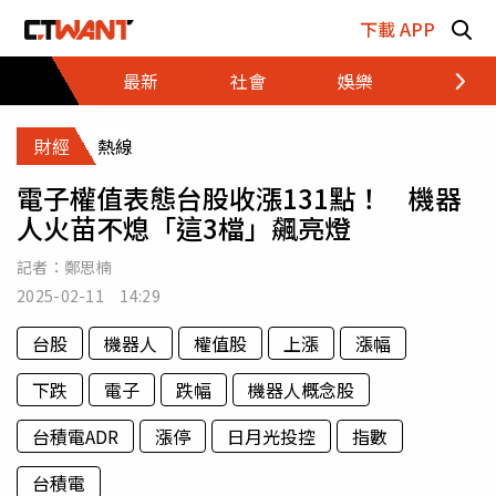
跳至主要內容區塊
下載 APP
最新
社會
娛樂
財經
財經
熱線
電子權值表態台股收漲131點！ 機器
人火苗不熄「這3檔」飆亮燈
記者：
鄭思楠
2025-02-11 14:29
台股
機器人
權值股
上漲
漲幅
下跌
電子
跌幅
機器人概念股
台積電ADR
漲停
日月光投控
指數
台積電