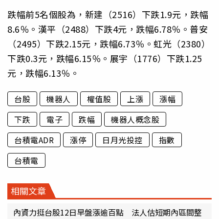
跌幅前5名個股為，新建（2516）下跌1.9元，跌幅
8.6％。漢平（2488）下跌4元，跌幅6.78％。普安
（2495）下跌2.15元，跌幅6.73％。虹光（2380）
下跌0.3元，跌幅6.15％。展宇（1776）下跌1.25
元，跌幅6.13％。
台股
機器人
權值股
上漲
漲幅
下跌
電子
跌幅
機器人概念股
台積電ADR
漲停
日月光投控
指數
台積電
相關文章
內資力挺台股12日早盤漲逾百點 法人估短期內區間整