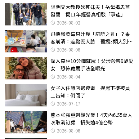
陽明交大教授砍死妹夫！岳母追思首
發聲 揭11年經營真相駁「爭產」
2026-08-02
飛機餐發這果汁爆「廁所之亂」？乘
客崩潰：差點丟大臉 醫揭3類人別亂
喝
2026-08-08
深入森林10分鐘藏屍！父涉殺害9歲愛
女 恐怖藏屍手法全曝光
2026-08-04
女子入住飯店遇停電 摸黑下樓被員
工告知：倒閉了
2026-07-17
熊本強震重創觀光業！4天內6.55萬人
次取消訂房 損失逾4億台幣
2026-08-08