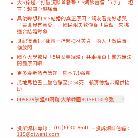
大S猝逝／打破沉默首發聲！S媽臉書留「7字」 坦
言：越關心越痛苦
具俊曄想和大S結婚的真正原因？網友看完好想哭
「這世界有真愛」！國民姐夫教你從「這點」來挑
適合結婚對象
世紀復合1／孫興十指緊扣林美貞 兩人「做這事」
偷放閃
國立大學驚見「5男女疊羅漢」共乘機車！警方無法
開罰原因曝
更多最新熱門議題：熊本7.1強震
瓜地馬拉巴士墜谷釀至少54死 賴清德指示提供協
助
009829掌握AI關鍵 大華韓國KOSPI 50今強...
PR
(02)6630-8641
投訴爆料專線：
、投訴爆料信箱：
119@ctwant.com