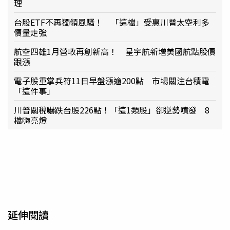
理
台股ETF不再獨領風騷！ 「這檔」受惠川普太空利多
價量走強
航空四雄1月營收再創新高！ 星宇航新增美國航點股價
跟漲
電子股重掌兵符11日早盤漲逾200點 市場關注台積電
「這件事」
川普關稅嚇跌台股226點！「這1類股」卻逆勢噴發 8
檔嗨亮燈
延伸閱讀