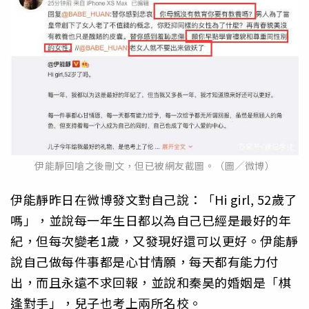
伊能靜回嗆之後刪文，但已被網友截圖。（圖／微博）
伊能靜昨日在微博發文對自己說：「Hi girl, 52歲了
嗎」，並說每一年生日都以為自己已經是最好的年
紀，但每次變老1歲，又發現好還可以更好。伊能靜
說自己做每件事都是心甘情願，每天都有能力付
出，而且永遠不求回報，並說和秦昊的婚姻是「棋
逢對手」，兒子也考上兩所名校。