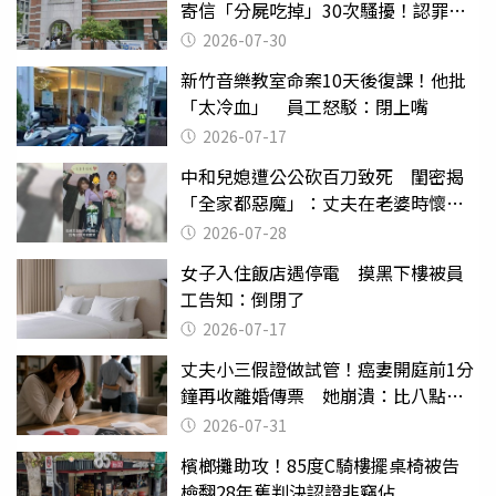
寄信「分屍吃掉」30次騷擾！認罪免
關
2026-07-30
新竹音樂教室命案10天後復課！他批
「太冷血」 員工怒駁：閉上嘴
2026-07-17
中和兒媳遭公公砍百刀致死 閨密揭
「全家都惡魔」：丈夫在老婆時懷孕
摔東西
2026-07-28
女子入住飯店遇停電 摸黑下樓被員
工告知：倒閉了
2026-07-17
丈夫小三假證做試管！癌妻開庭前1分
鐘再收離婚傳票 她崩潰：比八點檔
還扯
2026-07-31
檳榔攤助攻！85度C騎樓擺桌椅被告
檢翻28年舊判決認證非竊佔