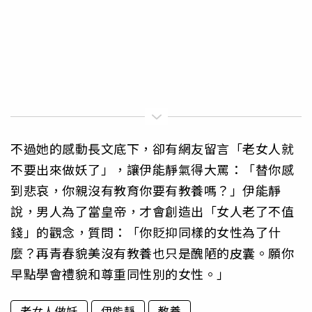
不過她的感動長文底下，卻有網友留言「老女人就
不要出來做妖了」，讓伊能靜氣得大罵：「替你感
到悲哀，你親沒有教育你要有教養嗎？」伊能靜
說，男人為了當皇帝，才會創造出「女人老了不值
錢」的觀念，質問：「你貶抑同樣的女性為了什
麼？再青春貌美沒有教養也只是醜陋的皮囊。願你
早點學會禮貌和尊重同性別的女性。」
老女人做妖
伊能靜
教養