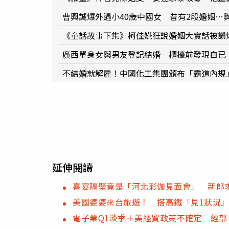
曹興誠爆外遇小40歲中國女 昔有2段婚姻…
《童話故事下集》柯佳嬿狂說婚姻大實話被讚爆
廣西單身女與男友登記結婚 櫃檯前發現自已
不結婚就解雇！中國化工集團頒布「霸道內規
延伸閱讀
喜宴隔壁竟是「河北彩伽見面會」 新郎
美國婆婆來台旅遊！ 搭高鐵「見1狀況
電子業Q1淡季＋美經貿政策不確定 經部