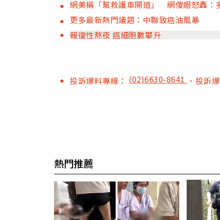
網美稱「幫救護車開道」 網傻眼怒轟：
更多最新熱門議題：中聯致癌油風暴
報復性熬夜 癌細胞數攀升
(02)6630-8641
投訴爆料專線：
、投訴
熱門推薦