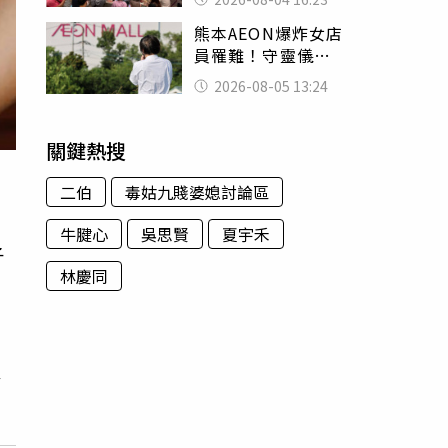
神調味：自己做不
熊本AEON爆炸女店
出來
員罹難！守靈儀式
擺純白婚紗 「妻
2026-08-05 13:24
已不在身邊」他淚
喊：無法想像
關鍵熱搜
二伯
毒姑九賤婆媳討論區
牛腱心
吳思賢
夏宇禾
子
林慶同
配
及