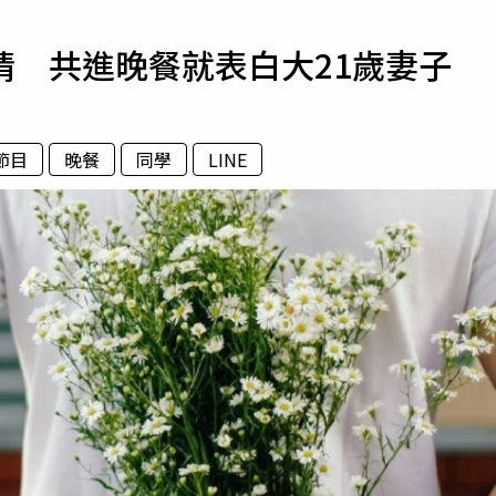
寵物
情 共進晚餐就表白大21歲妻子
運勢
運動
梅酒
節目
晚餐
同學
LINE