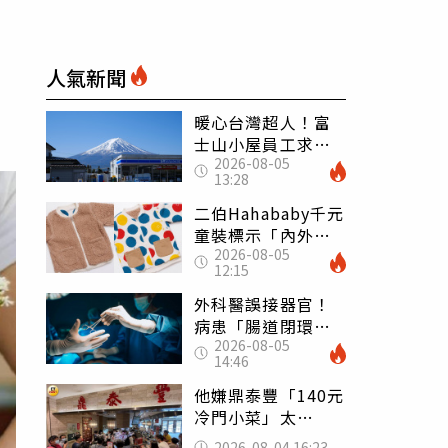
人氣新聞
暖心台灣超人！富
士山小屋員工求助
2026-08-05
「想活下去」 山
13:28
友狂背物資上山：
台灣真的是寶島
二伯Hahababy千元
童裝標示「內外層
2026-08-05
皆純棉」 SGS檢
12:15
測證明：內裡100%
聚酯纖維
外科醫誤接器官！
病患「腸道閉環」
2026-08-05
無法排便險死 同
14:46
行看傻：糟糕至極
他嫌鼎泰豐「140元
冷門小菜」太
貴！ 老饕卻狂推
2026-08-04 16:23