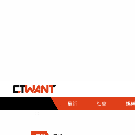
社會首頁
娛樂首頁
財經首頁
政
:::
最新
社會
娛
時事
即時
熱線
:::
直擊
大條
人物
調查
專題
３Ｃ