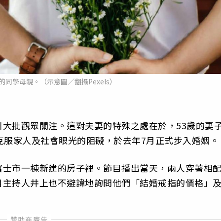
的同學母親。（示意圖／翻攝Pexels）
大批觀眾關注。這對夫妻的特殊之處在於，53歲的妻
克服家人及社會眼光的阻礙，於去年7月正式步入婚姻。
富士市一棟新建的房子裡。節目播出當天，兩人穿著相
目主持人井上也不避諱地詢問他們「結婚戒指的價格」
。