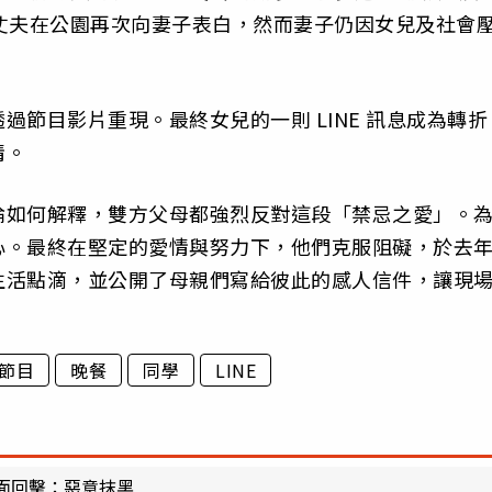
丈夫在公園再次向妻子表白，然而妻子仍因女兒及社會
節目影片重現。最終女兒的一則 LINE 訊息成為轉折
情。
論如何解釋，雙方父母都強烈反對這段「禁忌之愛」。
心。最終在堅定的愛情與努力下，他們克服阻礙，於去年
生活點滴，並公開了母親們寫給彼此的感人信件，讓現
節目
晚餐
同學
LINE
面回擊：惡意抹黑