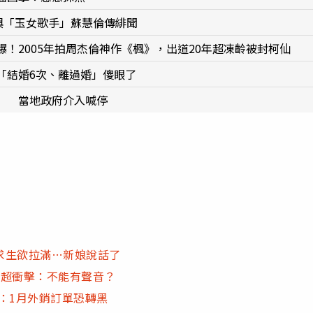
與「玉女歌手」蘇慧倫傳緋聞
！2005年拍周杰倫神作《楓》，出道20年超凍齡被封柯仙
「結婚6次、離過婚」傻眼了
」 當地政府介入喊停
求生欲拉滿…新娘說話了
」超衝擊：不能有聲音？
：1月外銷訂單恐轉黑