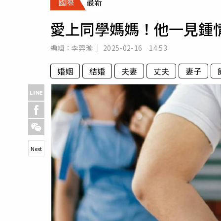
國際
最新
人物
汽車
愛上同學媽媽！他一見鍾
專欄
房產新勢力
編輯：
李羿璇
2025-02-16 14:53
婚姻
結婚
夫妻
丈夫
妻子
Next