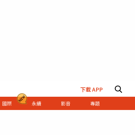
下載 APP
國際
永續
影音
專題