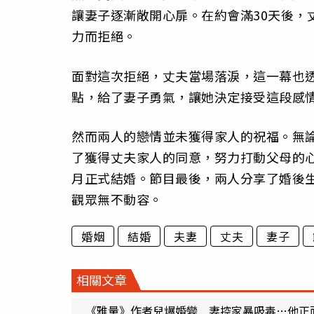
讓妻子逐漸敞開心扉。在約會滿30天後，
力而拒絕。
面對這次拒絕，丈夫當場落淚，這一幕也透過
點，給了妻子勇氣，讓她決定接受這段感
然而兩人的戀情並未獲得家人的祝福。無
了獲得丈夫家人的同意，努力打動父母的
月正式結婚。節目最後，兩人分享了婚後
觀眾無不動容。
婚姻
結婚
夫妻
丈夫
妻子
相關文章
《雅量》作者兒爆婚變 妻控家暴吸毒…他正