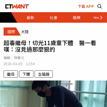
跳至主要內容區塊
下載 APP
最新
社會
娛樂
財經
國際
大陸
超毒繼母！切光11歲童下體 醫一看
嘆：沒見過那麼狠的
編輯：
陳儷文
2020-03-05 12:54
繼母
下體
生殖器