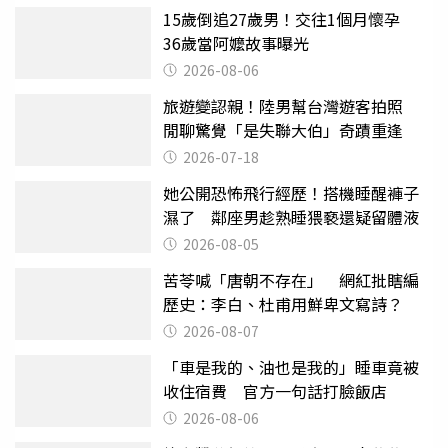
15歲倒追27歲男！交往1個月懷孕
36歲當阿嬤故事曝光
2026-08-06
旅遊變認親！陸男幫台灣遊客拍照
閒聊驚覺「是失聯大伯」奇蹟重逢
2026-07-18
她公開恐怖飛行經歷！搭機睡醒褲子
濕了 鄰座男趁熟睡猥褻還疑留體液
2026-08-05
苦苓喊「唐朝不存在」 網紅批瞎編
歷史：李白、杜甫用鮮卑文寫詩？
2026-08-07
「車是我的、油也是我的」睡車竟被
收住宿費 官方一句話打臉飯店
2026-08-06