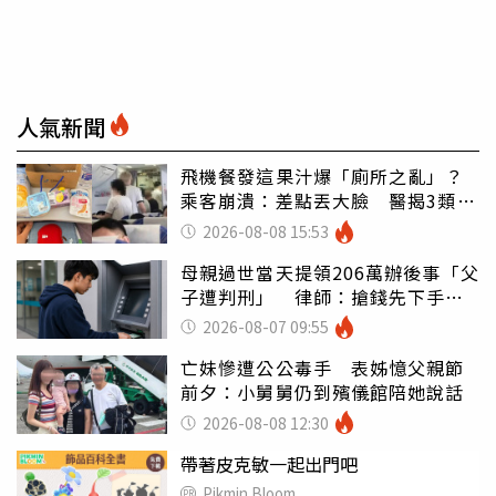
人氣新聞
飛機餐發這果汁爆「廁所之亂」？
乘客崩潰：差點丟大臉 醫揭3類人
別亂喝
2026-08-08 15:53
母親過世當天提領206萬辦後事「父
子遭判刑」 律師：搶錢先下手是
罪
2026-08-07 09:55
亡妹慘遭公公毒手 表姊憶父親節
前夕：小舅舅仍到殯儀館陪她說話
2026-08-08 12:30
帶著皮克敏一起出門吧
Pikmin Bloom