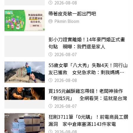
滿分
2026-08-08
帶著皮克敏一起出門吧
Pikmin Bloom
彭小刀證實離婚！14年豪門婚正式畫
句點 親曝：我們還是家人
2026-08-07
55歲女攀「八大秀」失聯4天！同行山
友已獲救 女兒急求助：剩我媽媽還
沒找到
2026-08-08
買195元鹹酥雞忘帶錢！老闆神操作
「倒找5元」 全網看哭：這就是台灣
2026-08-07
狂刷3711筆「0元購」！前電商員工鑽
漏洞 家中倉庫塞滿1143件家電
2026-08-08