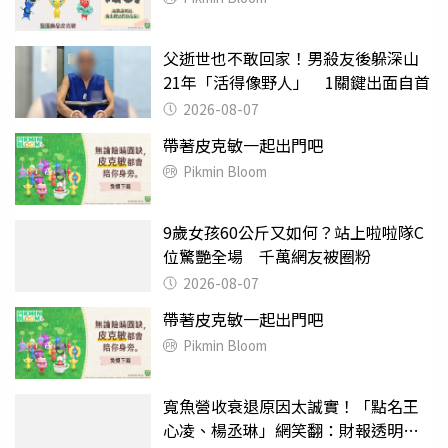
父逝世也不敢回家！男殺友後躲深山
21年「活得像野人」 1關鍵出面自首
2026-08-07
帶著皮克敏一起出門吧
Pikmin Bloom
9歲女孩60公斤又如何？站上啦啦隊C
位驚艷全場 千萬網友被圈粉
2026-08-07
帶著皮克敏一起出門吧
Pikmin Bloom
寬魚營收衰退原因太誠實！「點名王
心凌、楊丞琳」網笑翻：財報透明度