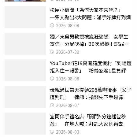
松屋小編問「為何大家不來吃？」
一票人點出3大問題：滿手好牌打到爛
2026-08-08
獨／東吳男教授被瘋狂迷戀 女學生
寄信「分屍吃掉」30次騷擾！認罪免
關
2026-07-30
YouTuber花19萬開箱度假村「到場遭
拒入住＋報警」 粉絲怒灌1星負評
2026-08-08
母親過世當天提領206萬辦後事「父子
遭判刑」 律師：搶錢先下手是罪
2026-08-07
宜蘭伴手禮名店「開門5分鐘麵包秒
殺」 在地人喊：拜託大家別再去
2026-08-03