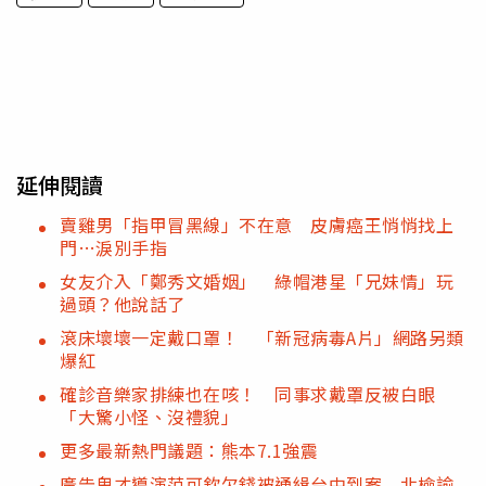
延伸閱讀
賣雞男「指甲冒黑線」不在意 皮膚癌王悄悄找上
門…淚別手指
女友介入「鄭秀文婚姻」 綠帽港星「兄妹情」玩
過頭？他說話了
滾床壞壞一定戴口罩！ 「新冠病毒A片」網路另類
爆紅
確診音樂家排練也在咳！ 同事求戴罩反被白眼
「大驚小怪、沒禮貌」
更多最新熱門議題：熊本7.1強震
廣告鬼才導演范可欽欠錢被通緝台中到案 北檢諭