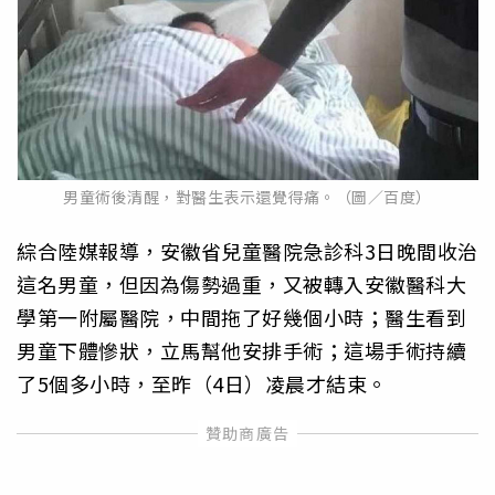
男童術後清醒，對醫生表示還覺得痛。（圖／百度）
綜合陸媒報導，安徽省兒童醫院急診科3日晚間收治
這名男童，但因為傷勢過重，又被轉入安徽醫科大
學第一附屬醫院，中間拖了好幾個小時；醫生看到
男童下體慘狀，立馬幫他安排手術；這場手術持續
了5個多小時，至昨（4日）凌晨才結束。