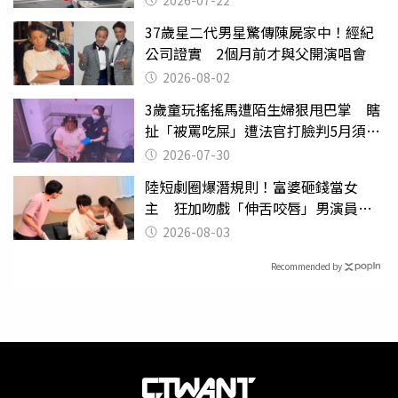
2026-07-22
37歲星二代男星驚傳陳屍家中！經紀
公司證實 2個月前才與父開演唱會
2026-08-02
3歲童玩搖搖馬遭陌生婦狠甩巴掌 瞎
扯「被罵吃屎」遭法官打臉判5月須入
監
2026-07-30
陸短劇圈爆潛規則！富婆砸錢當女
主 狂加吻戲「伸舌咬唇」男演員崩
潰
2026-08-03
Recommended by