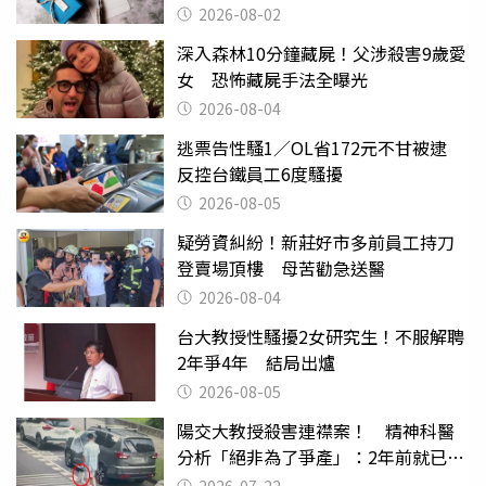
父親節
2026-08-02
深入森林10分鐘藏屍！父涉殺害9歲愛
女 恐怖藏屍手法全曝光
2026-08-04
逃票告性騷1／OL省172元不甘被逮
反控台鐵員工6度騷擾
2026-08-05
疑勞資糾紛！新莊好市多前員工持刀
登賣場頂樓 母苦勸急送醫
2026-08-04
台大教授性騷擾2女研究生！不服解聘
2年爭4年 結局出爐
2026-08-05
陽交大教授殺害連襟案！ 精神科醫
分析「絕非為了爭產」：2年前就已言
行詭異