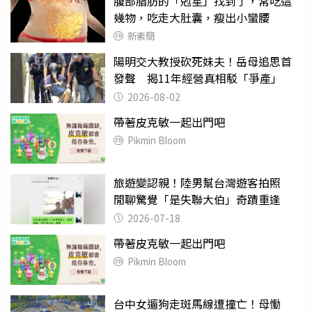
腹部脂肪的「剋星」找到了，常吃這
幾物，吃走大肚囊，瘦出小蠻腰
新素簡
陽明交大教授砍死妹夫！岳母追思首
發聲 揭11年經營真相駁「爭產」
2026-08-02
帶著皮克敏一起出門吧
Pikmin Bloom
旅遊變認親！陸男幫台灣遊客拍照
閒聊驚覺「是失聯大伯」奇蹟重逢
2026-07-18
帶著皮克敏一起出門吧
Pikmin Bloom
台中女遛狗走斑馬線遭撞亡！母慟