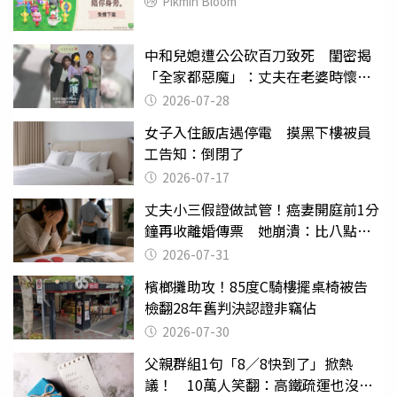
Pikmin Bloom
中和兒媳遭公公砍百刀致死 閨密揭
「全家都惡魔」：丈夫在老婆時懷孕
摔東西
2026-07-28
女子入住飯店遇停電 摸黑下樓被員
工告知：倒閉了
2026-07-17
丈夫小三假證做試管！癌妻開庭前1分
鐘再收離婚傳票 她崩潰：比八點檔
還扯
2026-07-31
檳榔攤助攻！85度C騎樓擺桌椅被告
檢翻28年舊判決認證非竊佔
2026-07-30
父親群組1句「8／8快到了」掀熱
議！ 10萬人笑翻：高鐵疏運也沒列