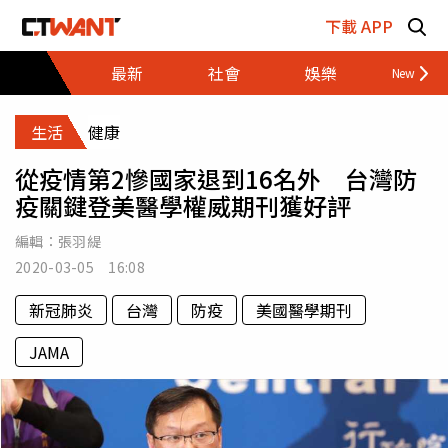
跳至主要內容區塊
下載 APP
最新
社會
娛樂
財經
生活
健康
從疫情第2慘國家退到16名外 台灣防
疫關鍵登美醫學權威期刊獲好評
編輯：
張羽緹
2020-03-05 16:08
新冠肺炎
台灣
防疫
美國醫學期刊
JAMA