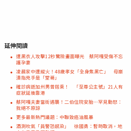
延伸閱讀
遭黑衣人攻擊12秒驚險畫面曝光 蔡阿嘎受傷不忘
護孕妻
凌晨家中遭縱火！48歲孝女「全身焦黑亡」 母崩
潰指兇手是「堂哥」
確診病逝加州男曾搭乘！ 「至尊公主號」21人有
症狀延後靠港
蔡阿嘎夫妻當街遇襲！二伯住院安胎…罕見動怒：
我絕不原諒
更多最新熱門議題：中聯致癌油風暴
酒測吹氣「員警恐感染」 徐國勇：暫時取消，地