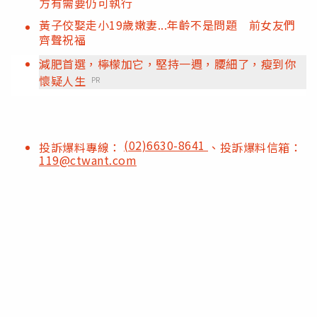
方有需要仍可執行
黃子佼娶走小19歲嫩妻...年齡不是問題 前女友們
齊聲祝福
減肥首選，檸檬加它，堅持一週，腰細了，瘦到你
懷疑人生
PR
(02)6630-8641
投訴爆料專線：
、投訴爆料信箱：
119@ctwant.com