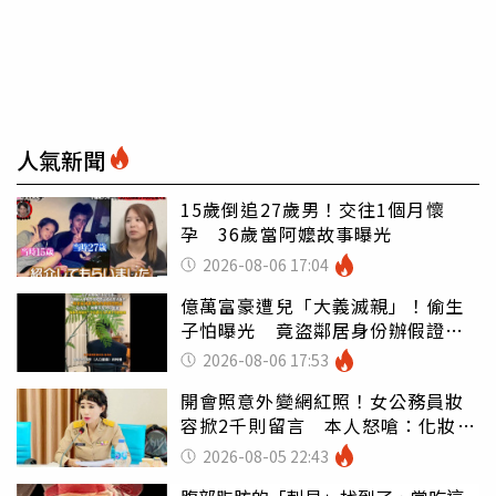
人氣新聞
15歲倒追27歲男！交往1個月懷
孕 36歲當阿嬤故事曝光
2026-08-06 17:04
億萬富豪遭兒「大義滅親」！偷生
子怕曝光 竟盜鄰居身份辦假證落
戶
2026-08-06 17:53
開會照意外變網紅照！女公務員妝
容掀2千則留言 本人怒嗆：化妝有
錯嗎
2026-08-05 22:43