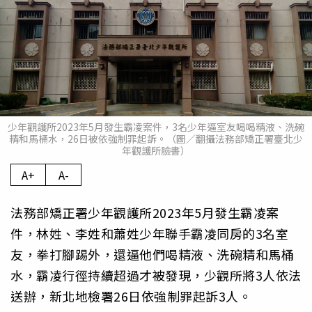
少年觀護所2023年5月發生霸凌案件，3名少年逼室友喝喝精液、洗碗
精和馬桶水，26日被依強制罪起訴。（圖／翻攝法務部矯正署臺北少
年觀護所臉書）
A+
A-
法務部矯正署少年觀護所2023年5月發生霸凌案
件，林姓、李姓和蕭姓少年聯手霸凌同房的3名室
友，拳打腳踢外，還逼他們喝精液、洗碗精和馬桶
水，霸凌行徑持續超過才被發現，少觀所將3人依法
送辦，新北地檢署26日依強制罪起訴3人。