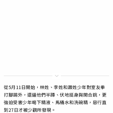
從5月11日開始，林姓、李姓和蕭姓少年對室友拳
打腳踢外，還逼他們半蹲、伏地挺身與開合跳，更
強迫受害少年喝下精液、馬桶水和洗碗精，惡行直
到27日才被少觀所發現。