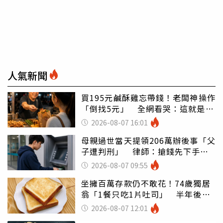
人氣新聞
買195元鹹酥雞忘帶錢！老闆神操作
「倒找5元」 全網看哭：這就是台
灣
2026-08-07 16:01
母親過世當天提領206萬辦後事「父
子遭判刑」 律師：搶錢先下手是
罪
2026-08-07 09:55
坐擁百萬存款仍不敢花！74歲獨居
翁「1餐只吃1片吐司」 半年後暴
瘦嚇壞女兒
2026-08-07 12:01