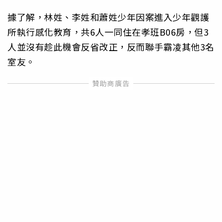
據了解，林姓、李姓和蕭姓少年因案進入少年觀護
所執行感化教育，共6人一同住在孝班B06房，但3
人並沒有趁此機會反省改正，反而聯手霸凌其他3名
室友。