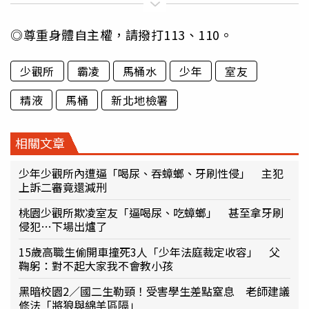
◎尊重身體自主權，請撥打113、110。
少觀所
霸凌
馬桶水
少年
室友
精液
馬桶
新北地檢署
相關文章
少年少觀所內遭逼「喝尿、吞蟑螂、牙刷性侵」 主犯
上訴二審竟還減刑
桃園少觀所欺凌室友「逼喝尿、吃蟑螂」 甚至拿牙刷
侵犯…下場出爐了
15歲高職生偷開車撞死3人「少年法庭裁定收容」 父
鞠躬：對不起大家我不會教小孩
黑暗校園2／國二生勒頸！受害學生差點窒息 老師建議
修法「將狼與綿羊區隔」