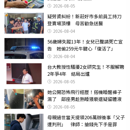
2026-08-05
疑勞資糾紛！新莊好市多前員工持刀
登賣場頂樓 母苦勸急送醫
2026-08-04
56歲婦失蹤13年！女兒已聲請死亡宣
告 她偷259元牛腱心「復活了」
2026-08-04
台大教授性騷擾2女研究生！不服解聘
2年爭4年 結局出爐
2026-08-05
她公開恐怖飛行經歷！搭機睡醒褲子
濕了 鄰座男趁熟睡猥褻還疑留體液
2026-08-05
母親過世當天提領206萬辦後事「父子
遭判刑」 律師：搶錢先下手是罪