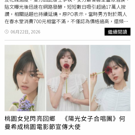
時常被懷疑是假病，必須先接受獄方人員評估，之後才能安
貼文曝光後迅速在網路發酵，短短數日吸引超過17萬人按
排就醫。牙科治療更被形容為「最糟糕」，有些人甚至寧願
讚，相關話題也持續延燒。原PO表示，當時男方對於兩人
忍痛等到出獄後再接受治療。儘管監獄生活存在諸多問題，
在春水堂消費700元相當不滿，不僅認為價格過高，還頻頻
受訪者也坦言，自己原本以為入獄後不會被當成人對待，但
向女友表示若是前往其他平價店家用餐即可吃得更飽。過程
繼續閱讀
06月22日, 2026
實際上許多獄警仍以尊重態度對待受刑人。她表示，這是自
中，男方也針對咖啡消費提出質疑，認為花費較高價格購買
己對監獄生活最意外、也最深刻的感受之一。
飲品並不划算。雖然男方並未直接限制女友消費，但其言談
內容持續否定對方認為值得或開心的消費選擇，最終導致女
方情緒潰堤。原PO因不忍見到女方受委屈，事後還悄悄遞
上字條鼓勵對方，希望她不要因此否定自己。貼文公開後，
引來大批網友討論兩性相處中的金錢觀差異。不少人認為，
雙方對消費習慣與價值觀若有明顯落差，應透過溝通尋求共
識，而非以公開指責方式處理。也有網友認為，若無法接受
相關消費，一開始便應先討論清楚。隨著話題持續升溫，網
路上開始出現大量反諷留言。有網友整理出一份截至2026
年6月的「拜金女17項標準」，以幽默方式諷刺部分過度節
省或放大日常消費的觀念。清單內容涵蓋日常飲食、交通、
桃園女兒閃亮回鄉 《陽光女子合唱團》何
生活用品及娛樂消費等項目，發布後再度引發熱議。不少網
曼希成桃園電影節宣傳大使
友看完清單後紛紛自嘲，「拜金女是不會吃85°C的蛋糕