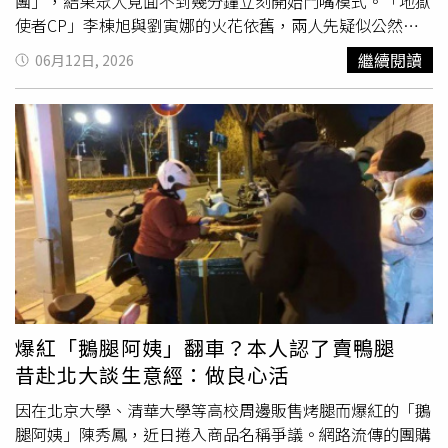
團」，結果眾人見面不到幾分鐘立刻開始鬥嘴模式。「地獄
使者CP」李棟旭與劉寅娜的火花依舊，兩人先疑似公然起
爭執，遭金高銀勸告：「你們兩個不准吵架。」劉寅娜還悄
繼續閱讀
06月12日, 2026
悄幫李棟旭戴上帽子，看起來要幫他好好打扮，沒想到李棟
旭一把抓下來苦笑大喊：「這不是相機保護套嗎！？」慘被
劉寅娜惡整！孔劉男神形象也快要不保，民宿閣樓天花板容
納不下他184cm的身長，堂堂「鬼怪」上演撞到頭痛到在地
上滾的，自然互動將在鏡頭前毫無保留呈現。談到《鬼怪》
對自己的意義時，孔劉感性表示：「那是我人生中最燦爛的
一個
冬天
。」劉寅娜則形容：「不管過了多久，都像被固定
在記憶裡一樣，隨時都能回到當時。」而當眾人聊起10年前
一起拍攝的日子時，氣氛也逐漸從歡笑轉為感傷。金高銀忍
不住感性表示：「我們真的有很好的團隊默契，是因為彼此
都在，才能一起撐過來。」一旁的劉寅娜聽完也紅了眼眶，
看著孔劉哽咽說道：「我覺得哥哥好像是我們所有人的鬼
爆紅「鵝腿阿姨」翻車？本人認了賣鴨腿
怪。」短短一句話瞬間道出無數劇迷心聲。預告尾聲更捕捉
昔赴北大談生意經：做良心活
到孔劉眼眶泛紅、金高銀當場落淚的畫面，讓觀眾光看預告
就已經先哭成一片海洋。從蕎麥花、紅圍巾到海邊燈塔，一
因在北京大學、清華大學等高校周邊販售烤腿而爆紅的「鵝
個個經典元素即將重新被喚醒，也讓這部創下20.5%收視紀
腿阿姨」陳秀鳳，近日捲入商品名稱爭議。網路流傳的團購