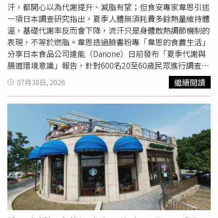
汗，都開心以為代謝提升、減脂有望；但食安專家韋恩引述
一項日本調查研究指出，夏季人體無須耗費多餘熱量維持體
溫，基礎代謝率反而會下降，流汗只是身體散熱調節機制的
表現，不等於燃脂。韋恩透過臉書粉專「韋恩的食農生活」
分享日本食品公司達能（Danone）日前發布「夏季代謝與
腸道環境意識」報告，針對600名20至60歲民眾進行調查。
結果顯示，高達91%的受訪者希望在夏季減重或燃脂，其中
繼續閱讀
07月30日, 2026
50多歲族群意願最高；然而，有60%的受訪者誤以為「夏
天代謝較易提升」，且其中近8%的人認為主因是「容易流
汗」，顯示多數民眾對於夏季生理代謝機制存在普遍認知落
差。日本消化器內視鏡學會專科醫師今村甲彥針對該調查表
示，人體在氣溫較高的環境下，不需額外花費力氣產熱，因
此代謝反應其實會相對趨緩。許多人流汗後產生「正在燃燒
脂肪」的錯覺，但排出汗水只是單純的水分流失與降溫反
應，若未補充足夠水分，不僅無法達到減重效果，還可能影
響身體正常運作。從生理機制來看，韋恩說明，人體維持體
溫主要仰賴棕色脂肪組織進行「非顫抖性產熱」。研究顯
示，棕色脂肪在低溫環境下會被大幅活化，透過燃燒能量產
生熱能以禦寒；到了炎熱夏天，由於缺乏低溫刺激，身體不