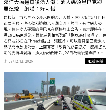
淡江大橋通車後湧人潮！漁人碼頭星巴克卻
需要棕色脂肪頻繁運作，相關的能量消耗自然隨之減少。國
要熄燈 網嘆：好可惜
際權威期刊如《美國生理學會期刊》與《美國人類生物學期
刊》的研究皆證實，棕色脂肪主導的產熱效率具有顯著季節
連接新北市八里區及淡水區的淡江大橋，在2026年5月12日
性，
冬天
遠比夏天活躍。韋恩進一步指出，台灣夏季悶熱潮
正式開通，也帶動兩邊觀光人潮交流。然而，有位網友發
濕，大多數民眾長時間待在冷氣房或車廂內，體溫調節的需
現，位在漁人碼頭的星巴克在櫃檯放上公告，表示即將在7
求進一步降低；他提醒，民眾若想在夏天維持良好代謝，切
月28日結束營業，讓他感到相當驚訝「到底為什麼啊？」這
勿寄望於排汗帶來的心理安慰，而應從均衡飲食、控制熱量
名網友26日在Threads貼出一張照片，可以看見星巴克漁人
攝取以及維持規律的日常運動量著手，才能真正達成健康減
碼頭門市放出公告，上面寫著「親愛的顧客您好，感謝您長
重的目標。
期的支持與愛護，漁人碼頭門市7月28日為最後營業日，歡
迎至鄰近門市消費」以及「若您有個人杯寄放於門市，別忘
繼續閱讀
07月27日, 2026
了將杯子帶走唷」。對此，原PO感嘆，該門市明明連新冠
疫情都挺過去了，最近淡江大橋開通後，生意也還不錯，
「到底為什麼啊？」貼文曝光後，不少鄉民紛紛在底下留
言，「這間門市我很喜歡，每次去淡水都會進去，竟然要關
了，好可惜」、「漁人碼頭人真的有變多耶，居然要收
掉」、「大橋開通後真的感覺漁人碼頭人有變多，但店家真
的沒有因此變多，反而還關了一個星巴克」、「2011年8月
25日開幕的，差一點要15年了」。也有人說，「一堆人不