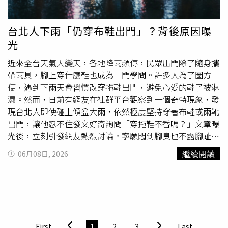
議，甚至還傳出連礦泉水都能「放生」。
台北人下雨「仍穿布鞋出門」？背後原因曝
光
近來全台天氣大變天，各地降雨頻傳，民眾出門除了隨身攜
帶雨具，腳上穿什麼鞋也成為一門學問。許多人為了圖方
便，遇到下雨天會習慣改穿拖鞋出門，避免心愛的鞋子被淋
濕。然而，日前有網友在社群平台觀察到一個奇特現象，發
現台北人即使碰上傾盆大雨，依然極度堅持穿著布鞋或雨靴
出門，讓他忍不住發文好奇詢問「穿拖鞋不香嗎？」文章曝
光後，立刻引發網友熱烈討論。寧願悶到腳臭也不露腳趾？
該名網友在社群平台Threads上發文表示，自己發現一個有
繼續閱讀
06月08日, 2026
趣的職場與地域現象，不論是台北土生土長的人，還是來到
台北生活很久的北漂上班族，每逢下雨天，大家似乎都有股
默默的堅持，寧可選擇穿著一般布鞋外出，或是穿上容易悶
到腳臭的雨鞋，卻幾乎很少看到有人直接穿拖鞋出門，讓原
PO百思不得其解。台北人現身說法沒想到，貼文一出，隨
即釣出一票「土生土長台北人」現身說法，不少台北網友直
First
1
2
3
Last