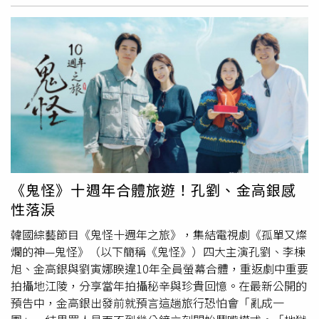
關，若雲層遮蔽陽光、光照不足，會影響大腦調節情緒與活
力的「血清素」，造成人更容易感到心情低落，以及導致注
意力不集中、疲倦無力。黃軒指出，昏暗的環境會刺激褪黑
激素分泌，使大腦誤以為「該休息了」，因此在這樣的天氣
下容易讓人昏昏欲睡、工作效率下降、提不起勁；雨天常伴
隨低氣壓，有些人會因此出現偏頭痛、肩頸痠痛、自律神經
失衡或疲憊感，進而影響情緒及專注力。黃軒提醒，若在陰
雨天或
冬天
會反覆出現情緒低落、睡多還是累、特別想吃甜
食等情形，甚至持續2週以上甚至影響生活，就要留意是否
為「季節性情緒障礙（SAD）」。對此，黃軒也列出5招讓
人恢復精神的方法，像是「白天開窗簾」，增加自然光照，
《鬼怪》十週年合體旅遊！孔劉、金高銀感
或選擇待在明亮環境；「活動20至30分鐘」，促進血清素
性落淚
和腦內啡分泌；「維持固定作息」，不要因為下雨就賴床；
「保持與人互動」，避免整天都待在室內；「均衡飲食」，
韓國綜藝節目《鬼怪十週年之旅》，集結電視劇《孤單又燦
少用甜食或酒精來提振自己的情緒。
爛的神—鬼怪》（以下簡稱《鬼怪》）四大主演孔劉、李棟
旭、金高銀與劉寅娜睽違10年全員螢幕合體，重返劇中重要
拍攝地江陵，分享當年拍攝秘辛與珍貴回憶。在最新公開的
預告中，金高銀出發前就預言這趟旅行恐怕會「亂成一