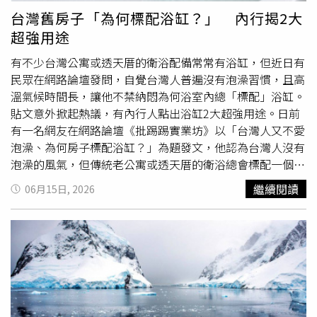
管電影很好看，緊張刺激的情節與動作場面，還是讓她嚇得
台灣舊房子「為何標配浴缸？」 內行揭2大
從頭到尾喘不過氣，「後來跟哥哥大吵一架，我很生氣：為
超強用途
什麼挑一部我不敢看的電影！」直到高中時，何曼希看了導
演林孝謙的賣座愛情電影《比悲傷更悲傷的故事》，才真正
有不少台灣公寓或透天厝的衛浴配備常常有浴缸，但近日有
啟發她想做一個演員的心願。她說，雖然她本來就是愛哭的
民眾在網路論壇發問，自覺台灣人普遍沒有泡澡習慣，且高
女生，但《比悲傷更悲傷的故事》讓她哭到不能呼吸，是從
溫氣候時間長，讓他不禁納悶為何浴室內總「標配」浴缸。
來沒有過的體驗。她第一次震驚於作爲一個演員的感染力，
貼文意外掀起熱議，有內行人點出浴缸2大超強用途。日前
有一名網友在網路論壇《批踢踢實業坊》以「台灣人又不愛
「竟然能有這麼大的能量，足以影響觀眾的情緒起伏！」更
泡澡、為何房子標配浴缸？」為題發文，他認為台灣人沒有
巧合的是，何曼希的影壇出道作品《陽光女子合唱團》導演
泡澡的風氣，但傳統老公寓或透天厝的衛浴總會標配一個浴
正是林孝謙，何曼希不得不驚嘆「緣分真是太奇妙了」！何
缸，有些馬賽克磁磚的浴缸久了還會發霉，且他覺得老一輩
曼希說，第一次見到林孝謙是在一個廣告拍攝現場，林孝謙
繼續閱讀
06月15日, 2026
的更不愛泡澡，質疑房子內特地擺浴缸是弄心酸的。貼文一
脖子上掛著毛巾，一直擦汗，感覺一點都不像導演，個性也
出，底下吸引許多人熱烈討論。部分網友贊同原PO觀點，
很隨和，「原來本人這麼可愛嗎？」2026桃園電影節將從8
大多認為台灣夏季漫長且天氣炎熱，一年當中適合泡澡的天
月14日至8月27日，於中壢SBC星橋國際影城、桃園統領威
數少之又少，加上現代人生活步調繁忙，下班後只想趕快梳
秀影城、中壢光影電影館舉行。影展大使何曼希也將出席相
洗就寢，認為裝設浴缸不僅佔用珍貴的浴室空間，還要花大
關宣傳活動。更多2026桃園電影節相關資訊，請鎖定官方
把時間洗刷、放水，實在是「沒苦硬要吃」又浪費時間。但
網站及臉書粉絲專頁。
也有不少內行人為浴缸平反，並指出浴缸在日常生活中其實
擁有許多隱藏版的實用功能。像是浴缸算是一種「育兒神