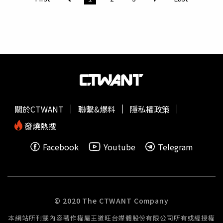
言，「我土生台北人，絕不穿拖鞋出家門」、「我土生台北
人，下樓開信箱也不穿拖鞋，拖鞋只在家裡穿」、「身為土
生土長台北人，即使不是下雨天我也不會穿拖鞋出門，就是
個人覺得拖鞋很沒安全感+隨便，單純個人看法」、「在捷
運上坐著就被迫看別人的腳趾，我不想看別人的腳趾，所以
我自己也不露腳趾」、「下樓拿個外送可能穿拖鞋，但我只
要是出門就是從來沒有穿過拖鞋，可能潛意識覺得邋遢、不
精緻之類的，個人想法是這樣，但穿拖鞋的人也沒問題，我
沒有穿鞋穿出優越感」。路上髒水成最大噩夢除了個人習慣
關於CTWANT
聯繫&爆料
隱私權政策
之外，大批內行網友更進一步點出不穿拖鞋的「實際防禦原
因」，其中都市路面的髒水被視為最大噩夢，網友一面倒指
發燒熱搜
出，「路上的水不知道多髒，腳去碰那個水。布鞋溼掉到公
Facebook
Youtube
Telegram
司可以換室內鞋子跟襪子，乾淨多了」、「路上的水很噁
心，下雨天，我都穿雨鞋、登山鞋出門，進公司換鞋子」、
「我反而不懂穿拖鞋的，腳被雨淋還伴隨髒髒的小石子沙子
不覺得很不舒服嗎？」、「拖鞋本來就不是很安全的，踢到
很容易受傷。而去是下雨又不是淹水，淹水就真是很髒（但
© 2020 The CTWANT Company
淹水也不會出門吧）」、「拖鞋很滑也不穩定，下雨更危
本網站所刊載內容著作權屬王道旺台媒體股份有限公司所有或經授權
險」、「看版主好像真心疑惑，來認真回：穿布鞋比拖鞋安