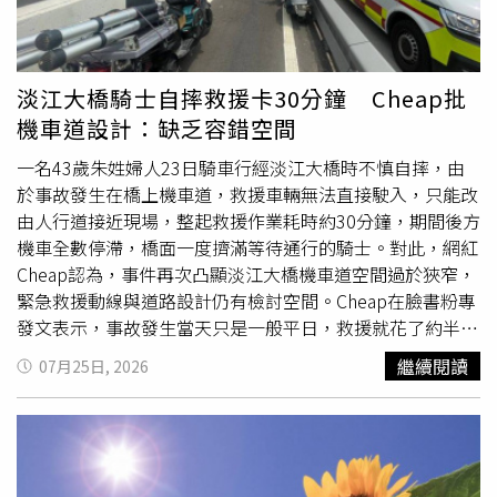
點咖啡佔位置」、「觀光地方大家只想免費的冷氣吹有位置
坐，現場看下來有點餐的又不多，又不像其他咖啡廳有強制
低消」、「
冬天
漁人碼頭就是個空城，沒法做生意，幾乎沒
人」。還有人猜測，「平常日生意差吧」、「可能被漲租金
淡江大橋騎士自摔救援卡30分鐘 Cheap批
啊，不見得是營業額不夠」、「鄰近的商場都有漲租金」。
機車道設計：缺乏容錯空間
一名43歲朱姓婦人23日騎車行經淡江大橋時不慎自摔，由
於事故發生在橋上機車道，救援車輛無法直接駛入，只能改
由人行道接近現場，整起救援作業耗時約30分鐘，期間後方
機車全數停滯，橋面一度擠滿等待通行的騎士。對此，網紅
Cheap認為，事件再次凸顯淡江大橋機車道空間過於狹窄，
緊急救援動線與道路設計仍有檢討空間。Cheap在臉書粉專
發文表示，事故發生當天只是一般平日，救援就花了約半小
時才完成，若未來發生在假日，人行道擠滿遊客的情況下，
繼續閱讀
07月25日, 2026
救援效率恐怕還會受到更大影響。他指出，淡江大橋機車道
過窄的問題，其實在通車前就曾引發外界討論，如今事故發
生，也讓相關疑慮再次浮上檯面。一旦橋上發生事故，不僅
容易造成後方車流全面回堵，救護車等救援車輛也無法直接
進入機車道，甚至難以透過快車道執行救援，只能改由人行