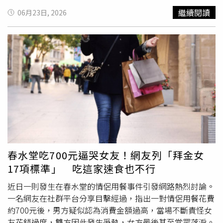
言，自己從未覺得監獄生活舒適，因為失去自由本身就是極
繼續閱讀
06月23日, 2026
大的精神壓力，而這種感受往往難以被社會大眾理解。她指
出，日本各地女子監獄的環境差異很大，無論是伙食、設備
或教育資源都不盡相同。她曾待過多處矯正設施，只有1處
的餐點尚稱得上可口，其餘大多不符合期待。此外，部分位
於寒冷地區的設施室內保暖較佳，但有些地區
冬天
嚴寒、夏
季悶熱，即使新建設施的走廊設有空調，囚室內也未必有冷
暖氣設備。除了生活環境，女性受刑人還面臨特殊困擾。受
訪者提到，監獄配發的生理用品品質不佳，經常發生滲漏問
題，使用後的衛生棉集中回收，衛生條件並不理想。此外，
止痛藥每週僅能領取1次，對於經痛嚴重者而言相當痛苦，
且如廁時間也受到限制，讓她形容「簡直像地獄」。由於日
本女性受刑人數量遠少於男性，女子監獄數量也相對有限，
春水堂吃700元逼哭女友！網友列「拜金女
因此初犯、累犯、短期刑與長期刑受刑人往往被關押在同一
17項標準」 吃這家速食也不行
設施內。前受刑人指出，這種環境容易產生複雜的人際關係
與衝突，尤其長期刑受刑人因擔心影響假釋資格，即使遭受
近日一則發生在春水堂的情侶用餐事件引發網路熱烈討論。
挑釁或霸凌，也往往只能選擇忍耐。此外，監獄醫療資源不
一名網友在社群平台分享目擊經過，指出一對情侶用餐花費
足也是長年遭批評的問題。多名前受刑人表示，即使身體不
約700元後，男方疑似認為消費金額過高，當場不斷責怪女
適，也難以立即獲得醫師診治。有人透露，受刑人反映病情
友花錢過度，雙方因此發生爭執，女方最後甚至當眾落淚。