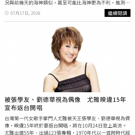
況與前幾天的海神類似，甚至可能比海神更為不利，推測該
還可使人產生醒腦、輕鬆的感覺，有利於人們在炎熱的夏天
系統可能在達到颱風強度之前就逐漸消散，「可能連颱風資
恢復精力和體力，減輕或消除全身乏力、精神萎靡等不適。
繼續閱讀
07月17日, 2026
格都沒能拿到就去了，再加上距離遙遠，當然是和台灣天氣
3.宜吃三種瓜類：西瓜，可生津止渴，甜瓜，可清熱利尿，
0關係了。」不過粉專還是提醒，雖然這一個熱帶低壓不成
哈密瓜，可緩解焦慮。夏天，酷熱的天氣使人體過度出汗，
氣候，「但月底有颱風生成潮的訊號蠻強的，少說會產個1
消耗了大量體液，並消耗了各種營養物質，因此很容易感覺
至2個。這並不是說颱風一定會來台灣，只是那個時段如果
到身體乏力和口渴。吃瓜要適量，不可過量，如果大量吃進
有排活動，可以先把這件事考慮進去，風險控管啦。」（圖
生冷瓜果、寒性食物，會損傷脾胃陽氣，使脾胃運動無力，
／翻攝自Facebook／林老師氣象站）另據台灣大學大氣科
寒濕內滯，嚴重者則會出現腹瀉、腹痛等癥狀。4.宜喝三種
學博士林得恩今晨在臉書粉專《林老師氣象站》的貼文，今
湯：雞湯，可提高免疫力，冬瓜荷葉湯，可降血壓，綠豆
年5月迄今，聖嬰現象已經正是現在進行式，根據最新氣象
湯，可消暑、除煩惱。夏天一般以清淡的滋補食品為主，另
統計及預測模式均顯示，中太平洋到東太平洋赤道海域的海
外，瘦豬肉、鮮瓜果、芡實等食品都是夏天用以清補的食療
表溫度仍高於同時期的氣候平均值；而赤道太平洋上空的大
聖品。5.宜吃薑：俗語：冬吃蘿蔔夏吃薑，不勞醫生開藥
氣環流異常也與聖嬰現象相符。林得恩續稱，美國國家海洋
方。6.忌油膩食物：吃了大量的油膩食物會加重胃腸的負
暨大氣總署（NOAA）本月評估數據提到，聖嬰現象將在今
擔，使大量血液滯留於胃腸道，輸送到大腦的血液相對減
被張學友、劉德華視為偶像 尤雅暌違15年
年年底前持續增強，發生的機率都是頂標的100%，幾乎是
少，人體就會感到疲憊加重，更容易引起消化不良。7.忌喝
宣布返台開唱
毫無懸念，必須勇敢面對；到2027年初春之前，聖嬰現象
冷飲：很多人喜歡以喝冷飲、吃冰品等方式消暑降溫，這太
仍還有95%以上發生的機率，持久如此高的發生機率幾乎要
寒涼，非但不能降火，對身體反而會造成傷害，消暑切勿吃
台灣第一代女歌手掌門人尤雅被天王張學友、劉德華視為偶
延續近1年的時間。林得恩也根據過去歷史事件的統計分
太寒涼，當心物極必反。8.忌大量飲水：應該採取少量、多
像，暌違15年終於要返台開唱，將在10月24日登上高流。
析，聖嬰現象是全球氣候系統中最重要的年際變化之一，通
次飲水的方法，每次以不超過300毫升為宜，切忌狂飲不
尤雅出道55年、出過123張專輯，1970年代以一首跨時代經