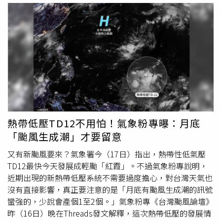
力、食慾不振、急躁焦慮等，這個時候就不得不注意「大
暑」的一些禁忌和養生了。俗話說：「心靜自然涼」，心態
宜清靜，越是天熱越要「心靜」，以避免不良刺激。2026
年「大暑」這半個月，健康要注意的生肖是屬豬、牛、兔、
羊，容易過度勞累而引起神經緊張，失眠多夢的毛病，但只
要多些時間放鬆休息，終究問題不大。腸胃方面容易出問
題，對於生冷油炸類食物少吃爲宜，生活作息要有規律。以
下提供食、衣、住、行、育、樂的「大暑」開運養生及禁
忌：一、食的開運大法：1.飲食宜「以清為補」：「大暑」
養生飲食宜「以清為補」，宜補氣清暑，宜健脾養胃，宜藥
熱帶低壓TD12不用怕！氣象粉專曝：月底
粥進補。清補食物有綠豆、百合、黃瓜、豆芽、鴨肉等；補
「颱風生成潮」才要留意
氣清暑食物有冬菇、紫菜、西瓜、番茄等，亦可選用西洋
又有新颱風要來？氣象署今（17日）指出，熱帶性低氣壓
參、太子參、黃芪；健脾養胃食物有赤小豆、薏米、南瓜
TD12最快今天發展成輕颱「紅霞」。不過氣象粉專說明，
等；藥粥有綠豆粥、扁豆粥、蓮子粥、薏米粥等。2.宜吃三
近期出現的新熱帶低壓系統不需要過度擔心，對台灣天氣也
種苦味食物：苦瓜，可清熱解暑，苦菜，可防治貧血，苦蕎
沒有直接影響，真正要注意的是「月底有颱風生成潮的訊號
麥，可清腸排毒等。苦味食物不僅清熱，還能解熱祛暑、消
蠻強的，少說會產個1至2個。」氣象粉專《台灣颱風論壇》
除疲勞。所以，大暑時節，適當吃苦味食物，可健脾開胃、
昨（16日）晚在Threads發文解釋，這次熱帶低壓的發展情
增進食慾，遠離濕熱邪氣，還可預防中暑。此外，苦味食物