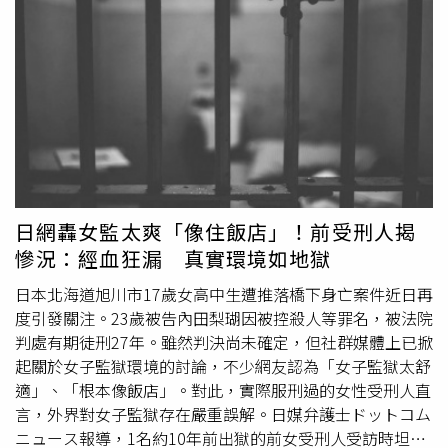
山景。桌上擺著主廚精心準備的熟成牛排，從皮膚毛孔的放
起，聖嬰現象發生訊號開始轉趨顯著，較前1個月發生時間
鬆，到舌尖味蕾的悸動，身心靈在溫泉蒸汽與山林美景的陪
提早且強度增強，發生機率也從原先的60%躍昇到90%以
伴下，得到了最完整的全感官療癒。今年夏天，不妨給自己
上。林得恩續稱，自8月起，至明年1月，聖嬰現象發生訊號
放個假，來礁溪呆水溫泉，讓療癒的溫泉洗去疲憊，並好好
甚至攀高至100%。強度持續維持巔峰；且至少會再延後到
品嚐焰餐廳的全新熟成美饌吧！【活動資訊與預訂專線】•
明年的3月，發生訊號機率都還在95%以上，強度拉滿至少
餐廳名稱： 呆水溫泉 焰餐廳• 餐廳地址： 宜蘭縣礁溪鄉五
超過半年以上，影響勢必擴大且加劇。至於聖嬰現象對台灣
峰路89之6號• 專案詳情與預約專線： 03-9883566• 備
天氣的可能影響，林得恩也根據過去歷史事件的統計分析，
註： 夏季晚間套餐每日限量供應，敬請提前預約
聖嬰現象肇生時，當年颱風生成位置偏東、偏南；但是直接
侵台的颱風數量不一定增加。因生成發展的路徑較長，強度
發展時間較為充足，強颱比例也會跟著上升。另一方面，秋
日網轟女監太爽「像住飯店」！前受刑人揭
颱活動延後可能性也會增大。夏季降雨分布不均，午後對流
慘況：經血狂漏 真實環境如地獄
不穩定性增加，極端短延時降雨事件增多。但翌年春雨偏
多、旱象風險降低，有利水庫補注。而如果聖嬰現象發生在
日本北海道旭川市17歲女高中生遭推落橋下身亡案件近日再
冬天
時，林得恩表示，東北季風不但強度較弱，且不易南
度引發關注。23歲被告內田梨瑚因被控殺人等罪名，被法院
下，
冬天
到隔年春季的氣溫也會比氣候平均值來的偏高，簡
判處有期徒刑27年。雖然判決尚未確定，但社群媒體上已掀
單來說，「暖冬」機會也會增大，而發生的機率也約在6成
起關於女子監獄環境的討論，不少網友認為「女子監獄太舒
左右。
適」、「根本像飯店」。對此，實際服刑過的女性受刑人直
言，外界對女子監獄存在嚴重誤解。日媒弁護士ドットコム
ニュース報導，1名約10年前出獄的前女受刑人受訪時坦