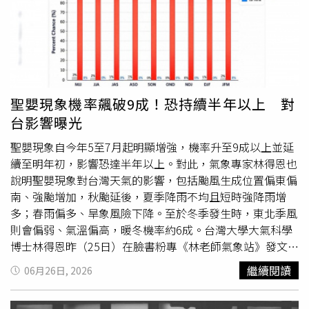
公主，演出場場完售，更以該作品拿下第10屆韓國音樂劇大
蕃茄」，把夏天的酸香與海鮮的鮮甜提煉到極致，吃起來非
獎新人獎，再次展現全方位的舞台魅力。本次見面會以「咚
常開胃。• 湯品溫柔暖胃： 接著送上的是「卡布其諾菌菇
咚 閃亮們」為主題，名稱結合敲門聲「咚咚」與粉絲暱稱
湯」。主廚把多種菇類經過長時間慢火烘烤與燉煮，鎖住濃
「閃亮們」，象徵與粉絲再次相聚的時刻。李聖經將會分享
郁香氣，口感滑順濃郁，在吃主菜前先溫柔地溫潤你的胃。
近況、帶來精彩演出，並透過各種互動環節，與台灣粉絲共
• 主菜震撼視覺： 雙主菜在「窯烤熟成小春雞」後，延伸
度難忘的一天。《LEE SUNG KYOUNG 2026 FAN SHOW
至收尾前的「28 days 乾式熟成牛肋眼」，並提供「熟成巧
聖嬰現象機率飆破9成！恐持續半年以上 對
IN TAIPEI <咚咚 閃亮們>》將於8月2日（日）下午5點在
克力豚」給不食用牛的貴賓們，每一口都是視覺與味覺愉悅
台影響曝光
WESTAR TAIPEI登場，票價分為4,980元、3,980元、2,980
享受。• 夢幻甜點結尾： 快樂的晚餐最後，由手工現製的
元、2,480元（另設身障席），門票將於7月9日（四）上午
「夢幻巧克力」或充滿大人風味的正統「提拉米蘇」擔綱，
聖嬰現象自今年5至7月起明顯增強，機率升至9成以上並延
11點於寬宏售票系統正式開賣，更多活動資訊請鎖定主辦單
為這場奢華的晚宴畫下充滿儀式感的完美句點。打破
冬天
泡
續至明年初，影響恐達半年以上。對此，氣象專家林得恩也
位萬星國際娛樂文化官方社群。李聖經祭出全場HI
湯迷思！夏天溫泉配熟成美饌才是最高享受很多人以為泡湯
說明聖嬰現象對台灣天氣的影響，包括颱風生成位置偏東偏
TOUCH。（圖／萬星提供）
是
冬天
的專屬活動，但其實夏天泡湯更能放鬆。呆水溫泉焰
南、強颱增加，秋颱延後，夏季降雨不均且短時強降雨增
餐廳表示，在炎炎夏日泡湯，其實能幫身體排汗、促進新陳
多；春雨偏多、旱象風險下降。至於冬季發生時，東北季風
代謝，消除疲勞的效果非常好。當你結束一天的慢活行程，
則會偏弱、氣溫偏高，暖冬機率約6成。台灣大學大氣科學
把身體浸泡在礁溪特有的無色無味「美人湯（碳酸氫鈉
博士林得恩昨（25日）在臉書粉專《林老師氣象站》發文指
泉）」中，全身毛孔徹底舒張，緊繃的肌肉跟壓力瞬間都煙
出，「聖嬰增強，且影響延後！」美國國家氣象局
繼續閱讀
06月26日, 2026
消雲散。這時候，身體最渴望的就是補充優質蛋白質。從溫
（NWS）氣象預報中心（CPC）今年6月的最新研究指出，
泉池走進充滿設計感的焰餐廳，窗外就是五峰旗綠意盎然的
根據目前最新氣候預報模式模擬結果，自今年5、6、7月