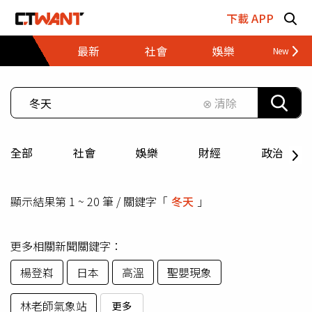
跳至主要內容區塊
下載 APP
最新
社會
娛樂
財經
⊗ 清除
全部
社會
娛樂
財經
政治
顯示結果第 1 ~ 20 筆 / 關鍵字「
冬天
」
更多相關新聞關鍵字：
楊登嵙
日本
高溫
聖嬰現象
林老師氣象站
更多