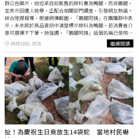
錄的傳奇韓劇，再度掀起席捲全亞洲的回憶殺。 《鬼怪十
群公告顯示，她坦承目前販售的原料實為鴨腿，而非鵝腿，
週年之旅》7月5日起每週日於Hami Video全台獨家播出。
並表示因遭人檢舉，正配合相關部門調查，引發網友熱議。
綜合陸媒報導，根據網傳截圖，「鵝腿阿姨」在團購群中表
示，未來將於商品資訊中清楚標示原料為鴨腿，若消費者介
意可選擇不下單。她強調，「鵝腿阿姨」這個名稱已使用10
多年，並不存在欺詐行為。陳秀鳳因在北京大學、清華大學
繼續閱讀
06月10日, 2026
等高校周邊販售烤腿爆紅。（圖／翻攝自微博）媒體致電團
購平台聯絡電話查證時，「鵝腿阿姨」本人接聽後將電話轉
交家人。對方證實目前販售的確實是鴨腿，但對於何時開始
改賣鴨腿則未正面回應，僅表示後續將另行說明。當被問及
是否長期販售鴨腿時，家屬則回應，「這個名字叫了17、
18年，怎麼可能一直賣的都是鴨腿。」有網友翻出過去群組
訊息指出，2024年及2025年期間，「鵝腿阿姨」曾多次發
布「鵝腿到了」等通知。不過，目前團購頁面上的商品名稱
僅標示為「阿姨烤的辣腿」與「阿姨烤的不辣腿」，並未註
明究竟是鴨腿還是鵝腿。陳秀鳳因在北京大學、清華大學等
高校周邊販售烤腿爆紅。（圖／翻攝自微博）對此，不少學
生表示並不知情。有中國人民大學學生透露，自己自2024
扯！為慶祝生日竟放生14袋蛇 當地村民嚇
年起已購買10多次，口感與味道始終一致，但因未吃過鵝