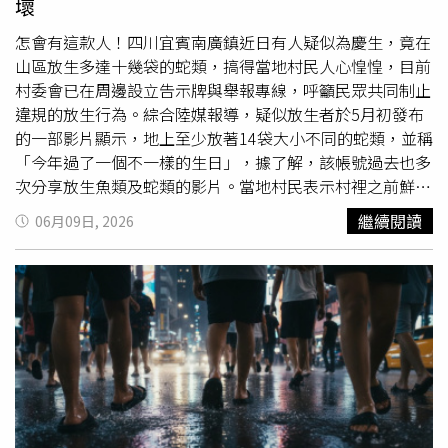
壞
腿，因此無法分辨差異；也有學生透露早已從社群平台得知
販售的是鴨腿，以為大家都知道。北京市燕園街道市場監管
怎會有這款人！四川宜賓南廣鎮近日有人疑似為慶生，竟在
所證實已接獲民眾檢舉，目前正針對相關情況展開調查。據
山區放生多達十幾袋的蛇類，搞得當地村民人心惶惶，目前
了解，現年50多歲的陳秀鳳2000年赴北京打拚，最初在北
村委會已在周邊設立告示牌與舉報專線，呼籲民眾共同制止
京大學西南門販售水果，之後轉型經營燒烤攤，並以預購方
違規的放生行為。綜合陸媒報導，疑似放生者於5月初發布
式販售烤鵝腿。2023年
冬天
，她因受到北大、清華及人大
的一部影片顯示，地上至少放著14袋大小不同的蛇類，並稱
學生追捧而在網路爆紅，甚至曾受邀到北京大學分享創業經
「今年過了一個不一樣的生日」，據了解，該帳號過去也多
驗，強調「要保證做良心活，要有高品質，不能讓顧客遇到
次分享放生魚類及蛇類的影片。當地村民表示村裡之前鮮少
食品安全的問題」，如今卻因商品名稱與實際原料不符陷入
遇見蛇，自從去年
冬天
開始附近出現蛇類的情況明顯增加，
繼續閱讀
06月09日, 2026
爭議，再度成為輿論焦點。
56歲陳姓男子受訪時提到，曾在自家庭院發現一條長約3公
尺的大蛇，又多次在農地、竹林及雞舍遇見蛇，嚇得他與家
人都不敢下田工作。根據相關人員的統計和調查，目前已確
認該地至少有2起放生事件，分別在去年冬季和今年5月，不
過截至目前為止，實際放生數量尚未詳細調查清楚，雖然都
是些無毒蛇，但仍舊造成當地困擾，他們也呼籲，希望不要
亂放生蛇，並共同維護當地生態環境。事實上，放生事件一
直以來層出不窮、千奇百怪，中國貴州省貴陽市就有一名女
子被拍到疑似在放生奶茶，許多看完影片的網友都覺不可思