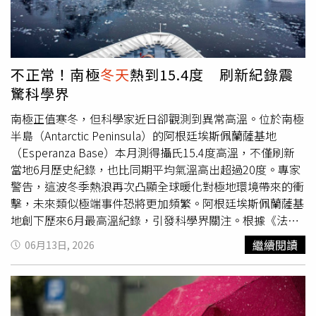
器」，有些已經是家長的人直言，「給小孩洗澡超級方
便」；另外也有不少人表示，台灣過去經常有停水的狀況，
每逢限水或颱風來臨前，浴缸就成了最理想的儲水裝置。除
了功能性的考量外，有一些網友分析文化背景也是影響衛浴
不正常！南極
冬天
熱到15.4度 刷新紀錄震
設計的關鍵因素，台灣早期許多住宅之所以將浴缸視為標準
驚科學界
配備，主要是延續了日治時期所留下來的泡湯文化與生活習
慣。另外，仍有大批「泡澡擁護者」現身反駁原PO，強調
南極正值寒冬，但科學家近日卻觀測到異常高溫。位於南極
自己不分季節天天都泡，只要靈活運用，像是「
冬天
泡熱
半島（Antarctic Peninsula）的阿根廷埃斯佩蘭薩基地
水、夏天泡冷水」，並搭配香氛入浴劑，就能DIY放鬆空
（Esperanza Base）本月測得攝氏15.4度高溫，不僅刷新
間。不過，隨著台灣都會區房價高漲與居住空間逐漸縮小，
當地6月歷史紀錄，也比同期平均氣溫高出超過20度。專家
現代新建案的衛浴設計多已改為乾濕分離的淋浴間，有浴缸
警告，這波冬季熱浪再次凸顯全球暖化對極地環境帶來的衝
的建案反而很稀有。
擊，未來類似極端事件恐將更加頻繁。阿根廷埃斯佩蘭薩基
地創下歷來6月最高溫紀錄，引發科學界關注。根據《法新
社》（AFP）及科學網站Phys.org報導，埃斯佩蘭薩基地於
繼續閱讀
06月13日, 2026
6月6日測得15.4度，打破1998年創下的13.3度紀錄。除了
埃斯佩蘭薩基地外，阿根廷位於南極的馬蘭比奧基地
（Marambio Base）及聖馬丁基地（San Martin Base）也
同步出現破紀錄高溫。其中馬蘭比奧基地測得11.8度，超越