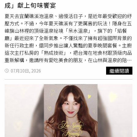
兒及小孩更需注意。四、行的開運大法：忌熬夜：「大暑」
道至今在台灣的第三次大型演唱會，曾於2006年及2010年
成」獻上旬味饗宴
炎熱，容易耗氣，最好能早點休息，不要熬夜。要調整起
在台北開唱的她，剛好都遇到四年一度的世界盃足球賽，這
居，讓睡眠充足，中午應午睡半至一小時，因睡眠與情緒和
次又恰巧遇見，讓她直言：「只能說這一切真是太巧合、太
夏天去宜蘭礁溪泡溫泉、過慢活日子，是近年最受歡迎的紓
免疫力密切相關，睡眠不足抵抗力會變差。五、育的開運大
有緣分了！」有趣的是，愛運動的尤雅自曝其實自己是標準
壓方式。不過，今年夏天礁溪有了更厲害的玩法！隱身在五
法：忌大量勞動：大暑天氣悶熱、潮濕，人體感覺不舒服，
足球迷，凡是任何運動賽事都不會錯過，這也成了她在家最
峰旗山林裡的頂級溫泉祕境「呆水溫泉」，旗下的「焰餐
容易中暑。因此，要避免過度勞動，同時減少運動量，少出
常做的休閒娛樂之一，「像是 FIFA 足球賽，還有美國
冬天
廳」最近迎來了全新氣象。不僅找來了擁有超強國際背景的
門活動。六、樂的開運大法：切勿急躁：「大暑」高溫酷
的美式足球賽、棒球賽、網球賽、高爾夫球賽我都愛看，光
新任行政主廚，還同步推出讓人驚豔的夏季晚間套餐。主廚
熱，易動肝火，容易心煩意亂、食欲不振、急躁焦慮等；靜
是看這些最愛的運動節目，就已經讓我夠忙碌了！」尤雅每
這次主打私房的「熟成技術」，把台灣在地食材跟頂級肉品
心養生，俗話說「心靜自然涼」，心態宜清靜，越是天熱越
次在台灣開唱都剛好遇到世界盃。（圖／全球音樂經紀提
重新解構，邀請所有愛吃美食的朋友，在山林與溫泉的陪伴
要「心靜」，以避免不良刺激。
供）出道50年首次在高雄開唱的尤雅提及對港都的印象，她
下，來一場前所未有的夏日美食探險。精通三國語言的國際
繼續閱讀
07月10日, 2026
表示：「小時候曾搭飛機到高雄表演，一眼就喜歡上了這
主廚Alan，用食材「天然原味」征服饕客這次帶領廚藝團隊
裡。這裡的人非常熱情，地方很大，而且小吃又特別！我當
全面升級的核心靈魂人物，是新任行政主廚劉宏威（Alan
時就默默許下長大以後我一定要再來高雄玩，沒想到真的成
Liu）。Alan 的廚藝生涯精彩得像一部周遊列國的遊記，他
真！真的很開心！」而即將首次登上高流開唱，尤雅難掩興
曾留學澳洲與新加坡，並在紐西蘭與日本深度生活過。這段
奮表示：「隔了這麼多年再回到高雄，這裡已經華麗轉身成
國際歷練，讓他不僅精通中、英、日三國語言，更把多元文
國際都市，藉此見證高雄的成長跟繁榮，真的非常開心！」
化的精髓融入了料理靈魂中。礁溪夏日度假新亮點！呆水溫
演唱會門票已在KKTIX及全台全家便利商店熱賣中。
泉「焰餐廳」推出全新菜單，國際主廚Alan以「匠心熟成」
獻上旬味饗宴。（圖片提供／呆水溫泉焰餐廳）受過多國文
化薰陶的 Alan，料理哲學其實很純粹，就是「善用食材的