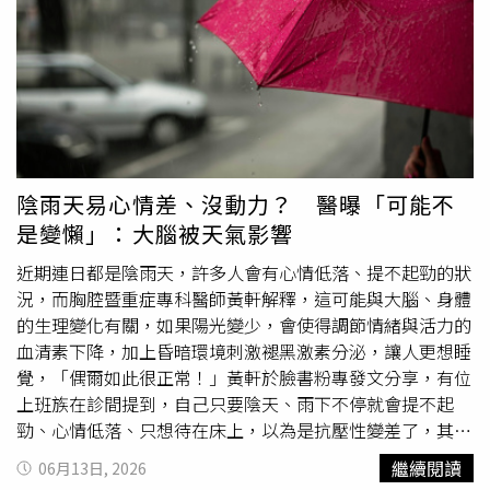
原先9.2度紀錄；聖馬丁基地則達到9.4度，同樣創下當地6
月新高。阿根廷國家氣象局氣候學家史特拉（Jose Luis
Stella）表示，這樣的溫度對南極冬季而言「非常不尋
常」。由於6月是南半球冬季，埃斯佩蘭薩基地過去同期平
均最高溫僅約負6.2度，如今竟出現超過15度高溫，顯示此
次熱浪強度相當罕見。科學家警告，全球暖化恐讓南極極端
高溫事件愈來愈頻繁。荷蘭格羅寧根大學（University of
Groningen）氣候學教授柯德羅（Raul Cordero）指出，這
陰雨天易心情差、沒動力？ 醫曝「可能不
並非單一偶發事件，而是長期暖化趨勢的一部分。他警告，
是變懶」：大腦被天氣影響
如果全球暖化持續惡化，類似極端高溫事件未來將愈來愈常
見。英國南極調查局（British Antarctic Survey）極地氣候
近期連日都是陰雨天，許多人會有心情低落、提不起勁的狀
學家哈里森（Thomas Caton Harrison）則認為，氣候變遷
況，而胸腔暨重症專科醫師黃軒解釋，這可能與大腦、身體
加上特殊大氣環流條件，共同促成此次異常高溫現象。科學
的生理變化有關，如果陽光變少，會使得調節情緒與活力的
界近年持續關注南極半島暖化問題。研究顯示，南極半島升
血清素下降，加上昏暗環境刺激褪黑激素分泌，讓人更想睡
溫速度約為全球平均的兩倍，冰川退縮、海冰減少及極端氣
覺，「偶爾如此很正常！」黃軒於臉書粉專發文分享，有位
候事件頻率增加已成為明顯趨勢。近期觀測更發現，南極西
上班族在診間提到，自己只要陰天、雨下不停就會提不起
岸部分海域冬季海冰面積較往年平均少了約65萬平方公里，
勁、心情低落、只想待在床上，以為是抗壓性變差了，其實
相當於法國國土面積大小，可能進一步衝擊企鵝、磷蝦及海
這可能不是心理作用或真的變懶，而是大腦正在受天氣影
繼續閱讀
06月13日, 2026
豹等極地生態系，並加速冰川融化與全球海平面上升。
響。黃軒說明，這種現象可能與大腦、身體的生理變化有