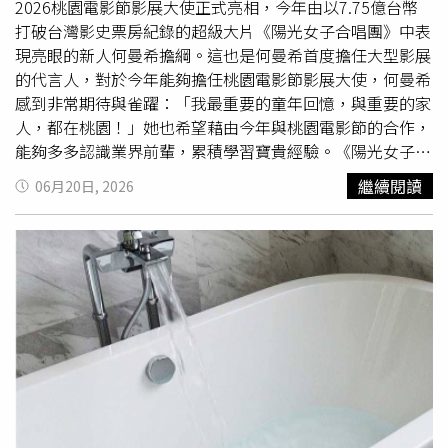
的」、「我會被抓去關嗎？25元滷肉飯會飽的人請出來解釋
2026桃園電影節影展大使正式亮相，今年由以7.75億台幣
一下好嗎」、「還有幾個作者沒補充到：冷氣吹整晚、洗臉
打破台灣影史票房紀錄的超級大片《陽光女子合唱團》中表
用拋棄式洗臉巾、棉被沒壞買新的、洗面乳跟牙膏用完不會
現亮眼的新人何曼希擔綱。這也是何曼希首度擔任大型影展
剪開會直接丟」、「還有
冬天
洗熱水澡洗比較久」、「要論
的代言人，對於今年能夠擔任桃園電影節影展大使，何曼希
拜金，我從來不領賣貨便免運券。」【2026最新版拜金女
感到非常期待與雀躍：「我最重要的童年回憶，與重要的家
17項標準】1、沒買一送一就喝星巴克2、沒用折價券就搭
人，都在桃園！」她也希望藉由今年與桃園電影節的合作，
Uber3、一天用超過兩片日用衛生棉，以及白天用夜用衛生
能夠多多認識業界前輩，累積學習寶貴經驗。《陽光女子合
棉4、吃摩斯漢堡5、迴轉壽司吃超過300元6、吃滷肉飯25
唱團》是何曼希的大銀幕處女作，她扮演誤殺入獄的叛逆少
繼續閱讀
06月20日, 2026
元不會飽7、吃85℃切片黑森林蛋糕8、用洗碗機9、吃飯沒
女，敢愛敢恨的演出大獲好評，尤其是俐落精湛的舞蹈身
AA制10、做美甲11、飲料點中杯12、洗髮精用到最後沒加
手，更是給觀眾留下深刻印象。許多粉絲只知道何曼希在16
水13、跑咖啡廳14、鹹酥雞兩人份點365元15、買50元
歲時被韓國經紀公司FNC選秀成為練習生，但其實何曼希出
LINE貼圖16、堅持用一次性紙巾17、春水堂點了一桌700
生於桃園市八德區，更是一直在桃園生活直到高中畢業。談
元
起桃園，何曼希說，小時候她是孤僻內向的小孩，外婆為了
讓她走出家門，每天早上四點多出去散步時，也會把熟睡的
她挖起床，一起帶出門運動，「
冬天
也去，下雨也去，外婆
總說：出去走走，回來再睡也行！」所以童年時對於桃園的
記憶就是，清晨的小學操場，睡眼惺忪的小小何曼希，牽著
外婆的手不停往前走。上了小學之後，媽媽經常會帶何曼希
和哥哥去看電影，她說，有一次哥哥選了《玩命關頭》，儘