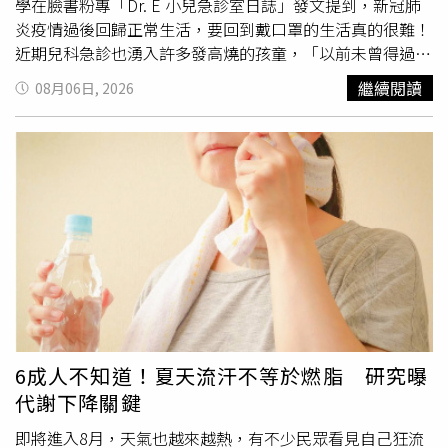
學在臉書粉專「Dr. E 小兒急診室日誌」發文提到，新冠肺
炎疫情過後回歸正常生活，要回到戴口罩的生活真的很難！
近期兒科急診也湧入許多發高燒的孩童，「以前未曾得過新
冠肺炎，即使沒有任何除發燒以外的症狀，檢驗報告一樣顯
繼續閱讀
08月06日, 2026
示新冠肺炎陽性。」謝宗學表示除了新冠肺炎外，A型流感
亦常被檢驗出來，腸病毒也不時出沒，這個暑假彷彿變成
「兒童病毒盛宴」。他也指出新冠肺炎疫情打亂了病毒季節
性週期，原本在
冬天
盛行的流感和新冠肺炎，現在夏天依然
可以造成流行，已經沒有明顯的季節區隔。謝宗學提醒民
眾，前往人流擁擠、通風不良的地方時建議戴上口罩，「新
冠肺炎和流感發生嚴重併發症的機率還是比普通感冒高很
多，特別是流感，即使有使用抗病毒藥物，依然可能出現嚴
重併發症。」此外，由於下一季度的流感疫苗10月才會開
打，謝宗學提到去年接種的流感疫苗效果已經大幅衰減，此
時只有預防染病，才是避免病毒危害健康的最佳方法！「所
以再次戴上口罩吧！只要有當年疫情時的堅持，不管是新冠
6成人不知道！夏天流汗不等於燃脂 研究曝
肺炎還是流感，流行將很快受到控制。」
代謝下降關鍵
即將進入8月，天氣也越來越熱，有不少民眾看見自己狂流