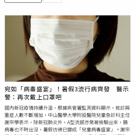
宛如「病毒盛宴」！暑假3流行病齊發 醫示
警：再次戴上口罩吧
國內新冠疫情持續升溫，根據疾管署監測資料顯示，就診與
重症人數不斷增加，中山醫學大學附設醫院兒童急診科主任
謝宗學表示，除新冠肺炎外，A型流感亦常被檢驗出來，腸
病毒也不時出沒，暑假彷彿已變成「兒童病毒盛宴」。謝宗