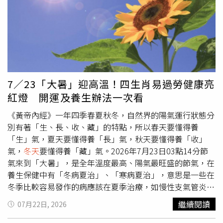
道抵達事故地點。針對部分網友將事故歸咎於騎士操作不
當，Cheap則認為，「道路安全本來就要容錯率，又不是每
個人都是MAX、皮鴉，好的設計，就是要確保有人出錯時，
代價不是死亡、也不會讓整條道路陷入癱瘓。」Cheap也提
醒，淡水河口每逢冬季東北季風盛行，橋面風勢將更加強
勁，屆時對機車騎士而言才是真正的考驗，道路安全問題仍
值得持續關注。貼文曝光後，引發不少網友熱議，「如果嚴
7／23「大暑」迎高溫！四生肖易過勞健康亮
重一點 30分鐘可能人都走了…這個問題真的要重視」、
紅燈 開運及養生辦法一次看
「救護車：我想救。道路：不好意思，請繞到人走的那
條」、「我已經想好
冬天
解決方案了！答案就是：禁行機
《黃帝內經》一年四季春夏秋冬，自然界的陽氣運行狀態分
車」、「交通部表示：我又沒逼妳走這條路。」、「醫護人
別有著「生、長、收、藏」的特點，所以春天要懂得養
員又被迫要練跨欄了」。
「生」氣，夏天要懂得養「長」氣，秋天要懂得養「收」
氣，
冬天
要懂得養「藏」氣。2026年7月23日03點14分節
氣來到「大暑」，是全年溫度最高、陽氣最旺盛的節氣，在
養生保健中有「冬病夏治」、「寒病夏治」，意思是一些在
冬季比較容易發作的病應該在夏季治療，如慢性支氣管炎、
肺氣腫、支氣管哮喘、腹瀉、風濕痺症等陽虛症，暑期是最
繼續閱讀
07月22日, 2026
佳的治療時機。所謂「小暑大暑，曬死老鼠。」高溫來襲，
人體排汗多、消耗大，易動肝火，感到心煩意亂、睏倦乏