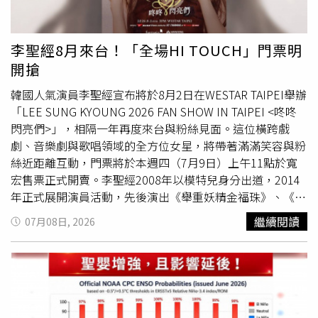
天然原味」。他深信，厲害的料理不需要複雜的化學調味，
而是要靠精準的廚藝經驗與時間的物理變化（也就是熟
成），去激發食材最極致的鮮甜。在 Alan 的帶領下，不管
李聖經8月來台！「全場HI TOUCH」門票明
是大火直球對決的頂級牛排、講究火候的窯烤料理、細緻精
開搶
準的法式料理，甚至是跳脫框架的創意甜點，都展現出令人
驚豔的國際級水準。盛夏限定菜單：細品夏夜的熟成風味呼
韓國人氣演員李聖經宣布將於8月2日在WESTAR TAIPEI舉辦
應熱情的夏天，焰餐廳這次特別以「匠心熟成，盛夏獻映」
「LEE SUNG KYOUNG 2026 FAN SHOW IN TAIPEI <咚咚
為主題。這套新菜單可不只是單純換換菜色，而是主廚將最
閃亮們>」，相隔一年再度來台與粉絲見面。這位橫跨戲
拿手的熟成工藝與台灣在地當季食材完美融合的藝術品。套
劇、音樂劇與歌唱領域的全方位女星，將帶著滿滿笑容與粉
餐的鋪陳就像一齣高潮迭起的舞台劇，從開胃菜到甜點都充
絲近距離互動，門票將於本週四（7月9日）上午11點於寬
滿驚喜：礁溪夏日度假新亮點！呆水溫泉「焰餐廳」推出全
宏售票正式開賣。李聖經2008年以模特兒身分出道，2014
新菜單，國際主廚Alan以「匠心熟成」獻上旬味饗宴。（圖
年正式展開演員活動，先後演出《舉重妖精金福珠》、《浪
片提供／呆水溫泉焰餐廳）• 前菜驚喜開場： 先由一盤清
漫醫生金師傅》系列、《流星》、《原來這就是愛啊》等人
繼續閱讀
07月08日, 2026
爽、充滿南歐風情的「地中海式沙拉」拉開序幕。內容為慢
氣作品，從浪漫喜劇到寫實戲劇都能自在駕馭。今年她也以
火舒肥煄香炙烤章魚腳，小農植栽綠葉，佐煙煄紅椒醬汁。
新劇《在你閃耀的季節裡》與觀眾見面，在劇中飾演把自己
關在
冬天
裏的專業時尚設計師宋嘏爛，再度展現成熟細膩的
冷前菜緊接著登場的是冷前菜主角們：嚴選口感Q彈爽脆的
演技，持續拓展戲路。除了戲劇作品外，李聖經也擁有備受
「文心鮑魚」，搭配帶有海洋鹹香的「海藻沙拉」，以及入
肯定的歌唱實力，不僅演唱過多首戲劇OST，也曾為動畫配
口即化的「炙燒胭脂蝦」。最厲害的是，主廚特別研發了
音並獻唱。2024年首度挑戰音樂劇《阿拉丁》，飾演茉莉
「焦糖蝦皇醬」，並運用現代分子料理手法做成「氮氣陳醋