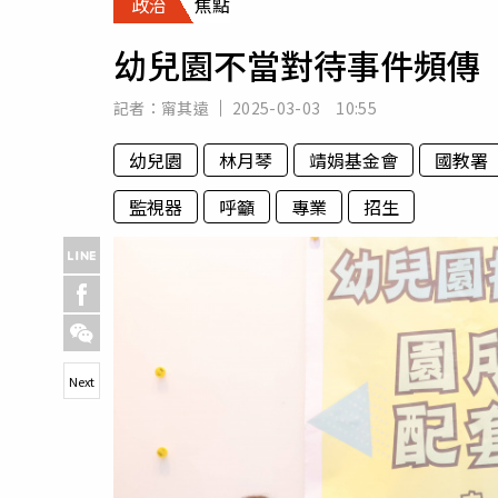
政治
焦點
人物
汽車
幼兒園不當對待事件頻傳
專欄
房產新勢力
記者：
甯其遠
2025-03-03 10:55
幼兒園
林月琴
靖娟基金會
國教署
監視器
呼籲
專業
招生
Next