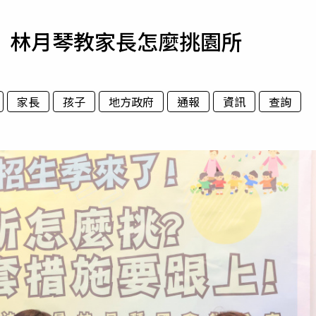
寵物
 林月琴教家長怎麼挑園所
運勢
運動
梅酒
家長
孩子
地方政府
通報
資訊
查詢