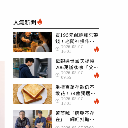
人氣新聞
買195元鹹酥雞忘帶
錢！老闆神操作
2026-08-07
「倒找5元」 全網
16:01
看哭：這就是台灣
母親過世當天提領
206萬辦後事「父子
2026-08-07
遭判刑」 律師：
09:55
搶錢先下手是罪
坐擁百萬存款仍不
敢花！74歲獨居翁
2026-08-07
「1餐只吃1片吐
12:01
司」 半年後暴瘦
嚇壞女兒
苦苓喊「唐朝不存
在」 網紅批瞎編
歷史：李白、杜甫
2026-08-07 07:09