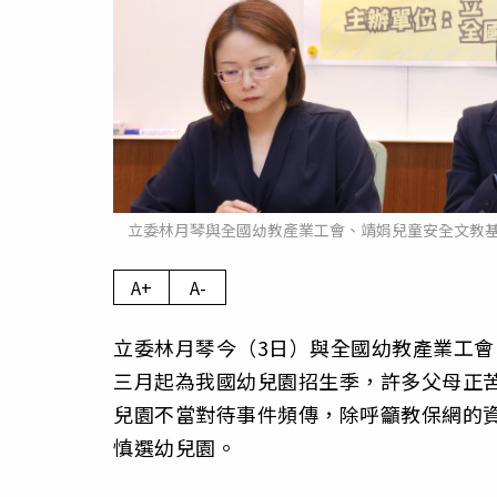
立委林月琴與全國幼教產業工會、靖娟兒童安全文教
A+
A-
立委林月琴今（3日）與全國幼教產業工
三月起為我國幼兒園招生季，許多父母正
兒園不當對待事件頻傳，除呼籲教保網的
慎選幼兒園。