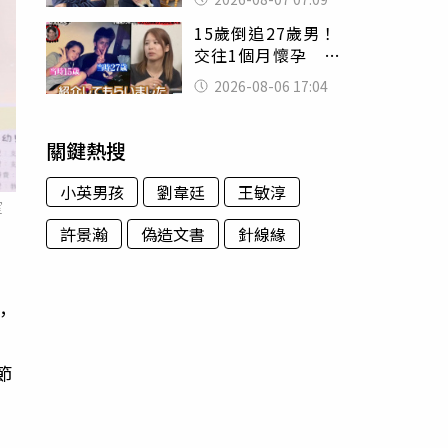
用鮮卑文寫詩？
15歲倒追27歲男！
交往1個月懷孕 36
歲當阿嬤故事曝光
2026-08-06 17:04
關鍵熱搜
小英男孩
劉韋廷
王敏淳
室
許景瀚
偽造文書
針線緣
，
幼
節