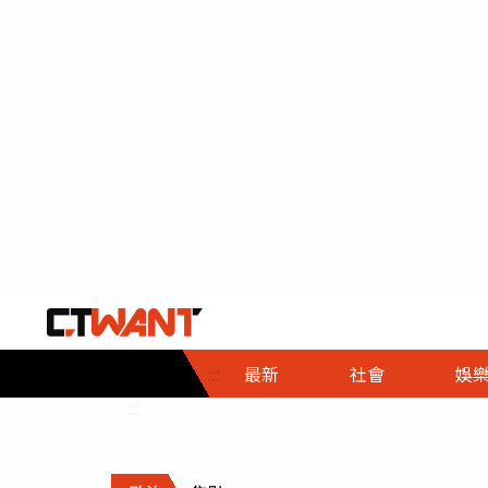
社會首頁
娛樂首頁
財經首頁
政
:::
最新
社會
娛
時事
即時
熱線
:::
直擊
大條
人物
調查
專題
３Ｃ