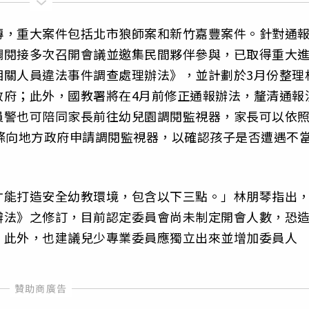
傳，重大案件包括北市狼師案和新竹嘉豐案件。針對通
調閱接多次召開會議並邀集民間夥伴參與，已取得重大
相關人員違法事件調查處理辦法》，並計劃於3月份整理
政府；此外，國教署將在4月前修正通報辦法，釐清通報
員警也可陪同家長前往幼兒園調閱監視器，家長可以依
條向地方政府申請調閱監視器，以確認孩子是否遭遇不
才能打造安全幼教環境，包含以下三點。」林朋琴指出
辦法》之修訂，目前認定委員會尚未制定開會人數，恐
。此外，也建議兒少專業委員應獨立出來並增加委員人