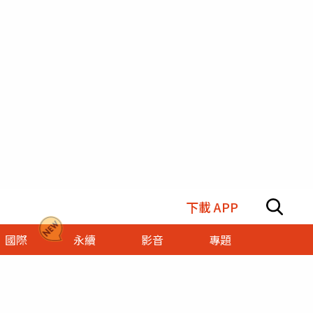
下載 APP
國際
永續
影音
專題