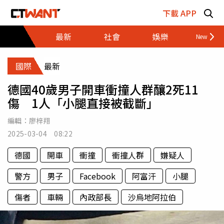
跳至主要內容區塊
下載 APP
最新
社會
娛樂
財經
國際
最新
德國40歲男子開車衝撞人群釀2死11
傷 1人「小腿直接被截斷」
編輯：
廖梓翔
2025-03-04 08:22
德國
開車
衝撞
衝撞人群
嫌疑人
警方
男子
Facebook
阿富汗
小腿
傷者
車輛
內政部長
沙烏地阿拉伯