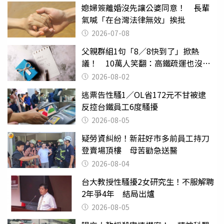
媳婦簽離婚沒先讓公婆同意！ 長輩
氣喊「在台灣法律無效」挨批
2026-07-08
父親群組1句「8／8快到了」掀熱
議！ 10萬人笑翻：高鐵疏運也沒列
父親節
2026-08-02
逃票告性騷1／OL省172元不甘被逮
反控台鐵員工6度騷擾
2026-08-05
疑勞資糾紛！新莊好市多前員工持刀
登賣場頂樓 母苦勸急送醫
2026-08-04
台大教授性騷擾2女研究生！不服解聘
2年爭4年 結局出爐
2026-08-05