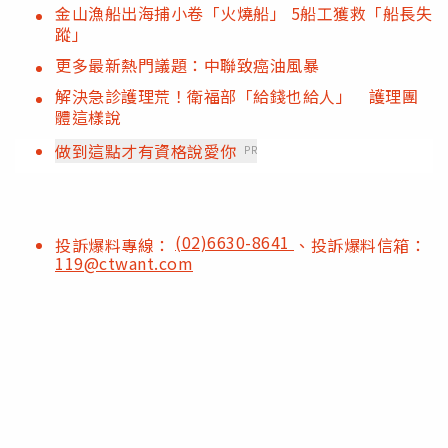
金山漁船出海捕小卷「火燒船」 5船工獲救「船長失
蹤」
更多最新熱門議題：中聯致癌油風暴
解決急診護理荒！衛福部「給錢也給人」 護理團
體這樣說
做到這點才有資格說愛你
PR
(02)6630-8641
投訴爆料專線：
、投訴爆料信箱：
119@ctwant.com