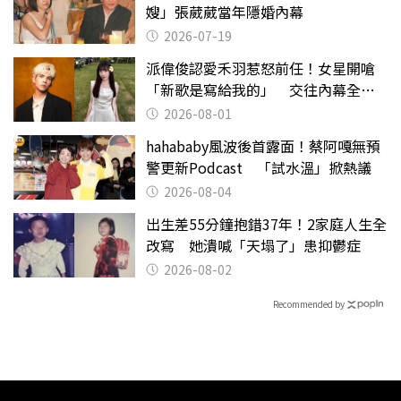
嫂」張葳葳當年隱婚內幕
2026-07-19
派偉俊認愛禾羽惹怒前任！女星開嗆
「新歌是寫給我的」 交往內幕全說
了
2026-08-01
hahababy風波後首露面！蔡阿嘎無預
警更新Podcast 「試水溫」掀熱議
2026-08-04
出生差55分鐘抱錯37年！2家庭人生全
改寫 她潰喊「天塌了」患抑鬱症
2026-08-02
Recommended by