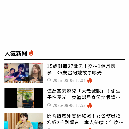
人氣新聞
15歲倒追27歲男！交往1個月懷
孕 36歲當阿嬤故事曝光
2026-08-06 17:04
億萬富豪遭兒「大義滅親」！偷生
子怕曝光 竟盜鄰居身份辦假證落
戶
2026-08-06 17:53
開會照意外變網紅照！女公務員妝
容掀2千則留言 本人怒嗆：化妝有
錯嗎