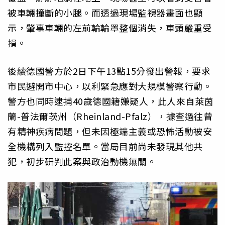
被車輛撞斷的小腿。而透過現場監視器畫面也顯
示，肇事車輛的左前輪輪罩整個消失，車頭嚴重受
損。
後續德國警方於2日下午13點15分發出警報，要求
市民避開市中心，以利緊急應對大規模警察行動。
警方也同時逮捕40歲德國籍嫌疑人，此人來自萊茵
蘭-普法爾茨州（Rheinland-Pfalz），據查過往曾
有精神疾病問題，但未因極端主義或恐怖活動被安
全機構列入監控名單。當局目前尚未發現其他共
犯，初步研判此案與政治動機無關。