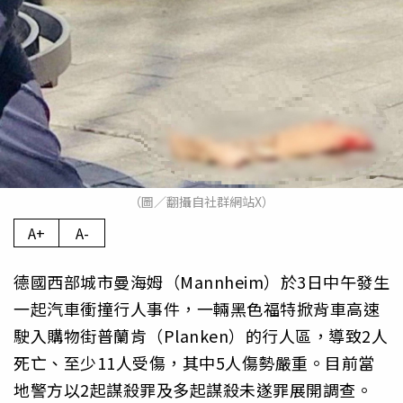
（圖／翻攝自社群網站X）
A+
A-
德國西部城市曼海姆（Mannheim）於3日中午發生
一起汽車衝撞行人事件，一輛黑色福特掀背車高速
駛入購物街普蘭肯（Planken）的行人區，導致2人
死亡、至少11人受傷，其中5人傷勢嚴重。目前當
地警方以2起謀殺罪及多起謀殺未遂罪展開調查。