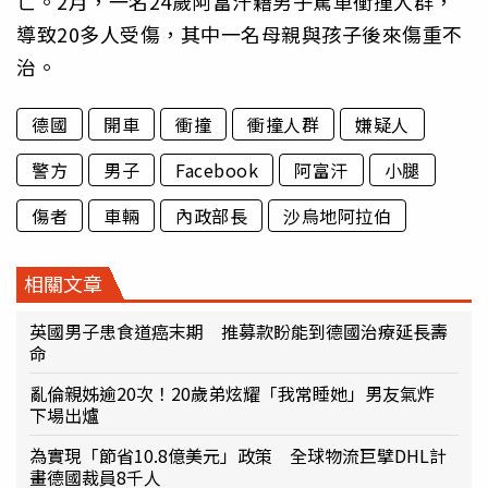
亡。2月，一名24歲阿富汗籍男子駕車衝撞人群，
導致20多人受傷，其中一名母親與孩子後來傷重不
治。
德國
開車
衝撞
衝撞人群
嫌疑人
警方
男子
Facebook
阿富汗
小腿
傷者
車輛
內政部長
沙烏地阿拉伯
相關文章
英國男子患食道癌末期 推募款盼能到德國治療延長壽
命
亂倫親姊逾20次！20歲弟炫耀「我常睡她」男友氣炸
下場出爐
為實現「節省10.8億美元」政策 全球物流巨擘DHL計
畫德國裁員8千人