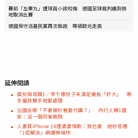
賽前「左睪丸」遭球員小孩咬傷 德國足球裁判痛到倒
地取消比賽
德國保守派基民黨再次執政 帶領歐元走高
延伸閱讀
嬰兒與母親1／李千娜兒子未滿足歲長「好大」 寒
冬遛孩雙手抱緊處理
出國去哪「不會被吵著要代購？」 內行人曝1國
家：沒一個同事敢問
人妻買iPhone 16遭婆婆情勒：我也要 她秒答應
「1招解決」網讚神操作