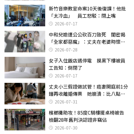
新竹音樂教室命案10天後復課！他批
「太冷血」 員工怒駁：閉上嘴
2026-07-17
中和兒媳遭公公砍百刀致死 閨密揭
「全家都惡魔」：丈夫在老婆時懷孕
摔東西
2026-07-28
女子入住飯店遇停電 摸黑下樓被員
工告知：倒閉了
2026-07-17
丈夫小三假證做試管！癌妻開庭前1分
鐘再收離婚傳票 她崩潰：比八點檔
還扯
2026-07-31
檳榔攤助攻！85度C騎樓擺桌椅被告
檢翻28年舊判決認證非竊佔
2026-07-30