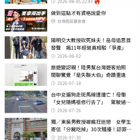
2026-08-05 22:43
做到這點才有資格說愛你
台灣癌症基金會
陽明交大教授砍死妹夫！岳母追思首
發聲 揭11年經營真相駁「爭產」
2026-08-02
旅遊變認親！陸男幫台灣遊客拍照
閒聊驚覺「是失聯大伯」奇蹟重逢
2026-07-18
台中女遛狗走斑馬線遭撞亡！母慟
「女兒隨媽祖修行去了」 駕駛過失
致死判9月
2026-07-26
獨／東吳男教授被瘋狂迷戀 女學生
寄信「分屍吃掉」30次騷擾！認罪免
關
2026-07-30