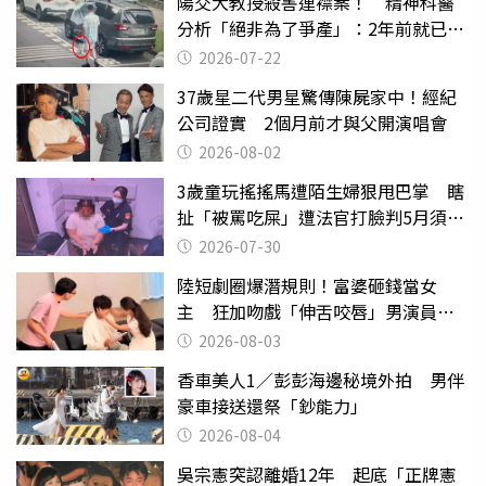
陽交大教授殺害連襟案！ 精神科醫
分析「絕非為了爭產」：2年前就已言
行詭異
2026-07-22
37歲星二代男星驚傳陳屍家中！經紀
公司證實 2個月前才與父開演唱會
2026-08-02
3歲童玩搖搖馬遭陌生婦狠甩巴掌 瞎
扯「被罵吃屎」遭法官打臉判5月須入
監
2026-07-30
陸短劇圈爆潛規則！富婆砸錢當女
主 狂加吻戲「伸舌咬唇」男演員崩
潰
2026-08-03
香車美人1／彭彭海邊秘境外拍 男伴
豪車接送還祭「鈔能力」
2026-08-04
吳宗憲突認離婚12年 起底「正牌憲