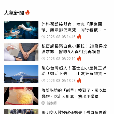
人氣新聞
外科醫誤接器官！病患「腸道閉
環」無法排便險死 同行看傻：糟
糕至極
2026-08-05 14:46
私密處長滿白色小顆粒！20歲男崩
潰求診 醫曝5大真相別再誤會
2026-08-05 22:10
暖心台灣超人！富士山小屋員工求
助「想活下去」 山友狂背物資上
山：台灣真的是寶島
2026-08-05 13:28
腹部脂肪的「剋星」找到了，常吃這
幾物，吃走大肚囊，瘦出小蠻腰
新素簡
陽明交大教授砍死妹夫！岳母追思首