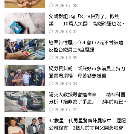
2026-07-08
父親群組1句「8／8快到了」掀熱
議！ 10萬人笑翻：高鐵疏運也沒列
父親節
2026-08-02
逃票告性騷1／OL省172元不甘被逮
反控台鐵員工6度騷擾
2026-08-05
疑勞資糾紛！新莊好市多前員工持刀
登賣場頂樓 母苦勸急送醫
2026-08-04
陽交大教授殺害連襟案！ 精神科醫
分析「絕非為了爭產」：2年前就已言
行詭異
2026-07-22
37歲星二代男星驚傳陳屍家中！經紀
公司證實 2個月前才與父開演唱會