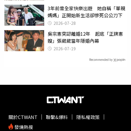
3年前曾全家快樂出遊 她自稱「單親
媽媽」正開始新生活卻慘死公公刀下
2026-07-28
吳宗憲突認離婚12年 起底「正牌憲
嫂」張葳葳當年隱婚內幕
2026-07-19
Recommended by
關於CTWANT
聯繫&爆料
隱私權政策
發燒熱搜