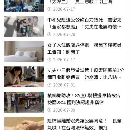
「太冷血」 員工怒駁：閉上嘴
2026-07-17
中和兒媳遭公公砍百刀致死 閨密揭
「全家都惡魔」：丈夫在老婆時懷孕
摔東西
2026-07-28
女子入住飯店遇停電 摸黑下樓被員
工告知：倒閉了
2026-07-17
丈夫小三假證做試管！癌妻開庭前1分
鐘再收離婚傳票 她崩潰：比八點檔
還扯
2026-07-31
檳榔攤助攻！85度C騎樓擺桌椅被告
檢翻28年舊判決認證非竊佔
2026-07-30
媳婦簽離婚沒先讓公婆同意！ 長輩
氣喊「在台灣法律無效」挨批