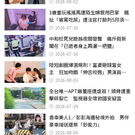
2026-08-02
3歲童玩搖搖馬遭陌生婦狠甩巴掌 瞎
扯「被罵吃屎」遭法官打臉判5月須入
監
2026-07-30
中和枉死兒媳姊夜間發聲 痛斥假新
聞在「已逝者身上再灑一把鹽」
2026-07-30
陸短劇圈爆潛規則！富婆砸錢當女
主 狂加吻戲「伸舌咬唇」男演員崩
潰
2026-08-03
全台唯一APT廠董座遭虐殺！頭骨遭重
擊碎裂亡 監視器全壞掀國安疑雲
2026-07-29
香車美人1／彭彭海邊秘境外拍 男伴
豪車接送還祭「鈔能力」
2026-08-04