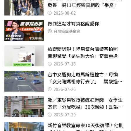
發聲 揭11年經營真相駁「爭產」
2026-08-02
做到這點才有資格說愛你
台灣癌症基金會
旅遊變認親！陸男幫台灣遊客拍照
閒聊驚覺「是失聯大伯」奇蹟重逢
2026-07-18
台中女遛狗走斑馬線遭撞亡！母慟
「女兒隨媽祖修行去了」 駕駛過失
致死判9月
2026-07-26
獨／東吳男教授被瘋狂迷戀 女學生
寄信「分屍吃掉」30次騷擾！認罪免
關
2026-07-30
新竹音樂教室命案10天後復課！他批