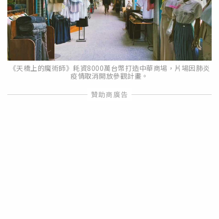
《天橋上的魔術師》耗資8000萬台幣打造中華商場，片場因肺炎
疫情取消開放參觀計畫。