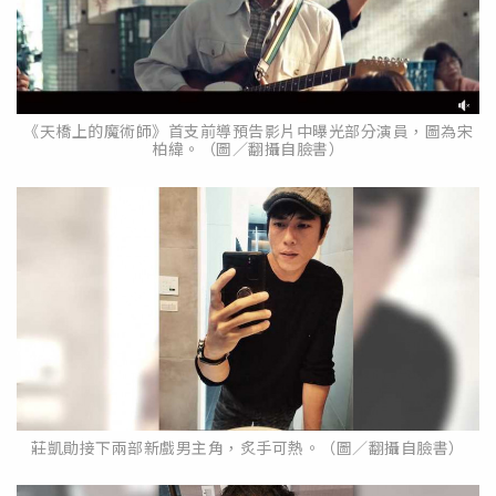
《天橋上的魔術師》首支前導預告影片中曝光部分演員，圖為宋
柏緯。（圖／翻攝自臉書）
莊凱勛接下兩部新戲男主角，炙手可熱。（圖／翻攝自臉書）