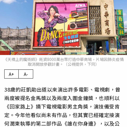
《天橋上的魔術師》耗資8000萬台幣打造中華商場，片場因肺炎疫情
取消開放參觀計畫。（公視提供，下同）
A+
A-
38歲的莊凱勛出道以來演出許多電影、電視劇，曾
兩度被提名金馬獎以及兩度入圍金鐘獎，也順利以
《回家路上》摘下電視電影男主角獎，演技備受肯
定。今年他看似尚未有作品，但其實已經確定接演
何潤東執導的第二部作品《誰在你身邊》，以及公