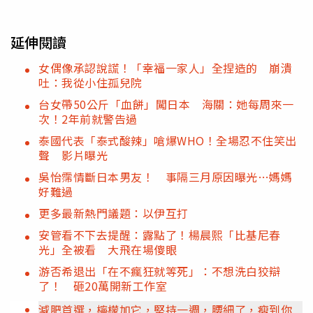
延伸閱讀
女偶像承認說謊！「幸福一家人」全捏造的 崩潰
吐：我從小住孤兒院
台女帶50公斤「血餅」闖日本 海關：她每周來一
次！2年前就警告過
泰國代表「泰式酸辣」嗆爆WHO！全場忍不住笑出
聲 影片曝光
吳怡霈情斷日本男友！ 事隔三月原因曝光…媽媽
好難過
更多最新熱門議題：以伊互打
安管看不下去提醒：露點了！楊晨熙「比基尼春
光」全被看 大飛在場傻眼
游否希退出「在不瘋狂就等死」：不想洗白狡辯
了！ 砸20萬開新工作室
減肥首選，檸檬加它，堅持一週，腰細了，瘦到你