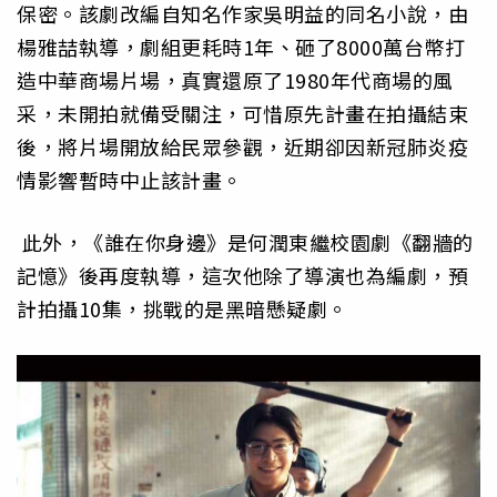
保密。該劇改編自知名作家吳明益的同名小說，由
楊雅喆執導，劇組更耗時1年、砸了8000萬台幣打
造中華商場片場，真實還原了1980年代商場的風
采，未開拍就備受關注，可惜原先計畫在拍攝結束
後，將片場開放給民眾參觀，近期卻因新冠肺炎疫
情影響暫時中止該計畫。
此外，《誰在你身邊》是何潤東繼校園劇《翻牆的
記憶》後再度執導，這次他除了導演也為編劇，預
計拍攝10集，挑戰的是黑暗懸疑劇。