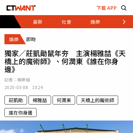
跳至主要內容區塊
下載 APP
最新
社會
娛樂
財經
娛樂
即時
獨家／莊凱勛鼠年夯 主演楊雅喆《天
橋上的魔術師》、何潤東《誰在你身
邊》
記者：
娛樂組
2020-03-08 10:24
莊凱勛
楊雅喆
何潤東
天橋上的魔術師
誰在你身邊