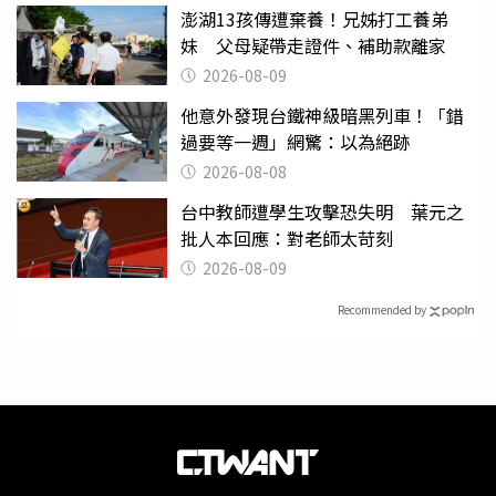
澎湖13孩傳遭棄養！兄姊打工養弟
妹 父母疑帶走證件、補助款離家
2026-08-09
他意外發現台鐵神級暗黑列車！「錯
過要等一週」網驚：以為絕跡
2026-08-08
台中教師遭學生攻擊恐失明 葉元之
批人本回應：對老師太苛刻
2026-08-09
Recommended by