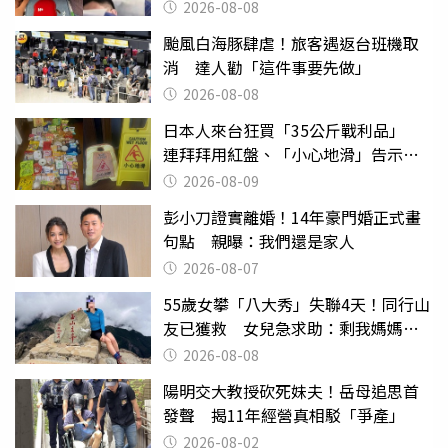
喝
2026-08-08
颱風白海豚肆虐！旅客遇返台班機取
消 達人勸「這件事要先做」
2026-08-08
日本人來台狂買「35公斤戰利品」
連拜拜用紅盤、「小心地滑」告示牌
也帶回家
2026-08-09
彭小刀證實離婚！14年豪門婚正式畫
句點 親曝：我們還是家人
2026-08-07
55歲女攀「八大秀」失聯4天！同行山
友已獲救 女兒急求助：剩我媽媽還
沒找到
2026-08-08
陽明交大教授砍死妹夫！岳母追思首
發聲 揭11年經營真相駁「爭產」
2026-08-02