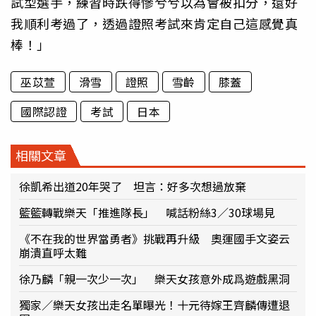
試型選手，練習時跌得慘兮兮以為會被扣分，還好
我順利考過了，透過證照考試來肯定自己這感覺真
棒！」
巫苡萱
滑雪
證照
雪齡
膝蓋
國際認證
考試
日本
相關文章
徐凱希出道20年哭了 坦言：好多次想過放棄
籃籃轉戰樂天「推進隊長」 喊話粉絲3／30球場見
《不在我的世界當勇者》挑戰再升級 奧運國手文姿云
崩潰直呼太難
徐乃麟「親一次少一次」 樂天女孩意外成爲遊戲黑洞
獨家／樂天女孩出走名單曝光！十元待嫁王齊麟傳遭退