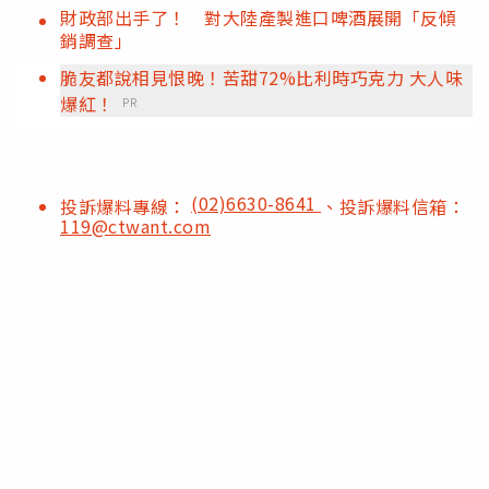
財政部出手了！ 對大陸產製進口啤酒展開「反傾
銷調查」
脆友都說相見恨晚！苦甜72%比利時巧克力 大人味
爆紅！
PR
(02)6630-8641
投訴爆料專線：
、投訴爆料信箱：
119@ctwant.com