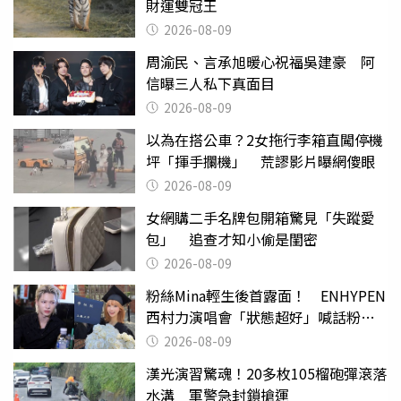
財運雙冠王
2026-08-09
周渝民、言承旭暖心祝福吳建豪 阿
信曝三人私下真面目
2026-08-09
以為在搭公車？2女拖行李箱直闖停機
坪「揮手攔機」 荒謬影片曝網傻眼
2026-08-09
女網購二手名牌包開箱驚見「失蹤愛
包」 追查才知小偷是閨密
2026-08-09
粉絲Mina輕生後首露面！ ENHYPEN
西村力演唱會「狀態超好」喊話粉
絲：我們心意相通
2026-08-09
漢光演習驚魂！20多枚105榴砲彈滾落
水溝 軍警急封鎖搶運