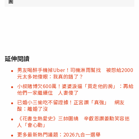
團
延伸閱讀
男友喝醉手機掉Uber！司機淋雨幫找 被怨給2000
元太多她傻眼：我真的錯了？
小叔賭博欠600萬！婆婆淚逼「買走他的房」：再給
他們一家繼續住 人妻傻了
已婚小三偷吃不留證據！正宮讚「真強」 網友
酸：離婚了沒
《花書生熱愛史》三帥圍繞 辛叡恩讚姜勳笑容迷
人「會心動」
更多最新熱門議題：2026九合一選舉