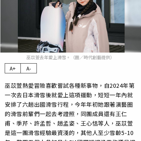
巫苡萱去年愛上滑雪。（圖／時代創藝提供）
A+
A-
巫苡萱熱愛冒險喜歡嘗試各種新事物，自2024年第
一次去日本滑雪後就愛上這項運動，短短一年內就
安排了六趟出國滑雪行程，今年年初她跟著演藝圈
的滑雪前輩們一起去考證照，同團成員還有王仁
甫、季芹、許孟哲、趙孟姿、王心恬等人，巫苡萱
是這一團滑雪經驗最資淺的，其他人至少雪齡5-10