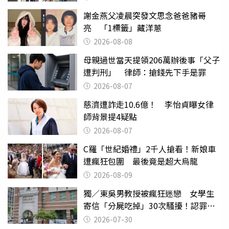
謝金燕父凌晨突發文思念爸爸豬哥
亮 「1標籤」藏洋蔥
2026-08-08
母親過世當天提領206萬辦後事「父子
遭判刑」 律師：搶錢先下手是罪
2026-08-07
慈濟遭詐走10.6億！ 李怡貞曝女律
師背景提4疑點
2026-08-07
C羅「世紀婚禮」2千人搶看！新娘車
遭瘋狂包圍 最後竟是超大烏龍
2026-08-09
獨／東吳男教授被瘋狂迷戀 女學生
寄信「分屍吃掉」30次騷擾！認罪免
關
2026-07-30