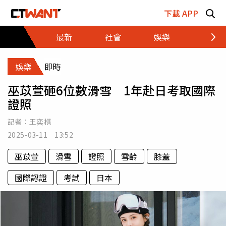
跳至主要內容區塊
下載 APP
最新
社會
娛樂
財經
娛樂
即時
巫苡萱砸6位數滑雪 1年赴日考取國際
證照
記者：
王奕棋
2025-03-11 13:52
巫苡萱
滑雪
證照
雪齡
膝蓋
國際認證
考試
日本