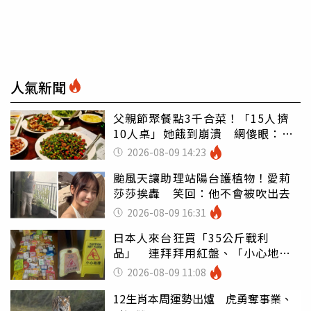
人氣新聞
父親節聚餐點3千合菜！「15人擠
10人桌」她餓到崩潰 網傻眼：讓
店家看笑話
2026-08-09 14:23
颱風天讓助理站陽台護植物！愛莉
莎莎挨轟 笑回：他不會被吹出去
2026-08-09 16:31
日本人來台狂買「35公斤戰利
品」 連拜拜用紅盤、「小心地
滑」告示牌也帶回家
2026-08-09 11:08
12生肖本周運勢出爐 虎勇奪事業、