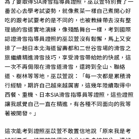
為了要取得SIA滑雪指導員證照，巫苡萱特別費了一
番苦心去學考試姿勢，就像煮菜一樣自己煮開心好
吃的跟考試要考的是不同的，也被教練帶去沒有整
理過的雪道實地演練，像殘酷舞台一樣，考到國際
認證滑雪指導員證照的巫苡萱沒有鬆懈，馬上又安
排了一趟日本北海道留壽都和二世谷雪場的滑雪之
旅繼續精進滑雪技巧，享受滑雪帶給她的快感，這
一次不再侷限在滑雪道滑雪，還跨到全山、聯絡
道、樹林等等地，巫苡萱說：「每一次都是累積滑
行經驗，期許自己越來越厲害，這幾年陸續取得中
西餐、重機、日本SIA滑雪指導員等證照，這些證照
讓我感覺自己一直在精進，有各種不同面向的我等
著被開發。」
這次能考到證照巫苡萱不敢置信地說「原來我是考