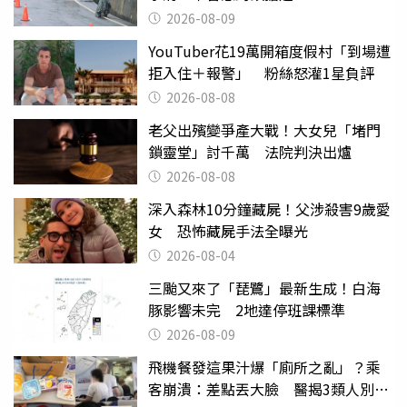
2026-08-09
YouTuber花19萬開箱度假村「到場遭
拒入住＋報警」 粉絲怒灌1星負評
2026-08-08
老父出殯變爭產大戰！大女兒「堵門
鎖靈堂」討千萬 法院判決出爐
2026-08-08
深入森林10分鐘藏屍！父涉殺害9歲愛
女 恐怖藏屍手法全曝光
2026-08-04
三颱又來了「琵鷺」最新生成！白海
豚影響未完 2地達停班課標準
2026-08-09
飛機餐發這果汁爆「廁所之亂」？乘
客崩潰：差點丟大臉 醫揭3類人別亂