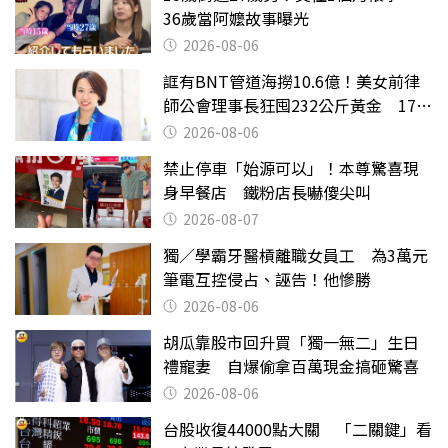
36歲當阿嬤故事曝光
2026-08-06
誆有BNT管道海撈10.6億！美女前律
師公會理事長狂囤232公斤黃金 17人
遭起訴
2026-08-06
禁止停車「始源可以」！本尊驚喜現
身早餐店 鐵粉店長嚇傻尖叫
2026-08-07
獨／學霸牙醫槓離職女員工 為3萬元
筆電互控侵占、誣告！他慘勝
2026-08-06
胡瓜靠股市回升買「獨一無二」生日
禮寵妻 自爆偷拿百萬現金搞砸驚喜
2026-08-06
台股收復44000點大關 「二關鍵」看