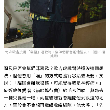
每次歐吉虎用「貓語」唱歌時，貓咪們都會離他遠去。（圖／楊
澍攝）
問及是否會幫貓咪寫歌？歐吉虎說暫時還沒這個想
法，但他會用「喵」的方式唱流行歌給貓咪聽，笑
說：「貓咪會離我很遠，可能覺得我是神經病。」
最近他很愛唱〈貓咪進行曲〉給毛孩們聽，與過去
一樣只要他一唱，兩隻貓咪就會離開他到很遠的地
方。至於會不會想再繼續收編貓咪，他大呼：「先