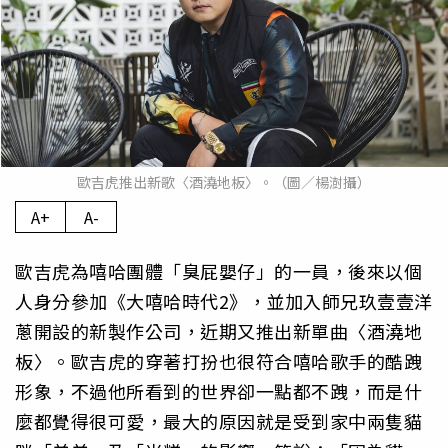
歐吉虎推出新歌〈酒澆地板〉。（圖／楊澍攝）
A+
A-
歐吉虎為嘻哈團體「臭屁嬰仔」的一員，後來以個
人身分參加《大嘻哈時代2》，並加入師兄玖壹壹洋
蔥開設的新製作公司，近期又推出新單曲〈酒澆地
板〉。歐吉虎的穿著打扮也很符合嘻哈歌手的酷跩
形象，不過他所看到的世界卻一點都不跩，而是什
麼都覺得很可愛，最大的原因就是受到家中兩隻貓