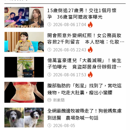
15歲倒追27歲男！交往1個月懷
孕 36歲當阿嬤故事曝光
2026-08-06 17:04
開會照意外變網紅照！女公務員妝
容掀2千則留言 本人怒嗆：化妝有
錯嗎
2026-08-05 22:43
億萬富豪遭兒「大義滅親」！偷生
子怕曝光 竟盜鄰居身份辦假證落
戶
2026-08-06 17:53
腹部脂肪的「剋星」找到了，常吃這
幾物，吃走大肚囊，瘦出小蠻腰
新素簡
全網最醜邊牧被帶走了！狗爸媽焦慮
到送醫 農場急喊一句話
2026-08-05