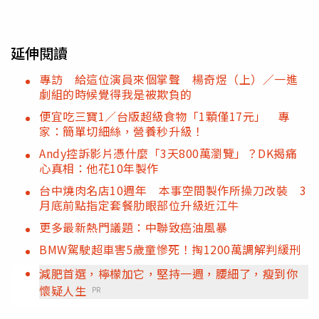
延伸閱讀
專訪 給這位演員來個掌聲 楊奇煜（上）／一進
劇組的時候覺得我是被欺負的
便宜吃三寶1／台版超級食物「1顆僅17元」 專
家：簡單切細絲，營養秒升級！
Andy控訴影片憑什麼「3天800萬瀏覽」？DK揭痛
心真相：他花10年製作
台中燒肉名店10週年 本事空間製作所操刀改裝 3
月底前點指定套餐肋眼部位升級近江牛
更多最新熱門議題：中聯致癌油風暴
BMW駕駛超車害5歲童慘死！掏1200萬調解判緩刑
減肥首選，檸檬加它，堅持一週，腰細了，瘦到你
懷疑人生
PR