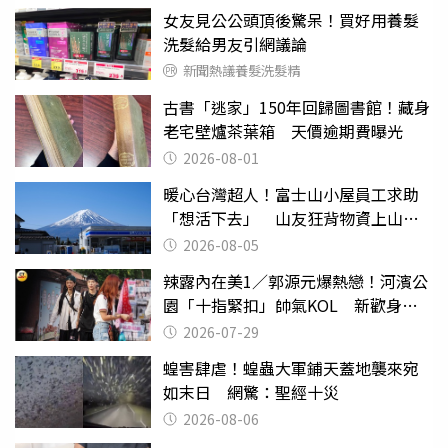
女友見公公頭頂後驚呆！買好用養髮
洗髮給男友引網議論
新聞熱議養髮洗髮精
古書「逃家」150年回歸圖書館！藏身
老宅壁爐茶葉箱 天價逾期費曝光
2026-08-01
暖心台灣超人！富士山小屋員工求助
「想活下去」 山友狂背物資上山：
台灣真的是寶島
2026-08-05
辣露內在美1／郭源元爆熱戀！河濱公
園「十指緊扣」帥氣KOL 新歡身份
曝光
2026-07-29
蝗害肆虐！蝗蟲大軍鋪天蓋地襲來宛
如末日 網驚：聖經十災
2026-08-06