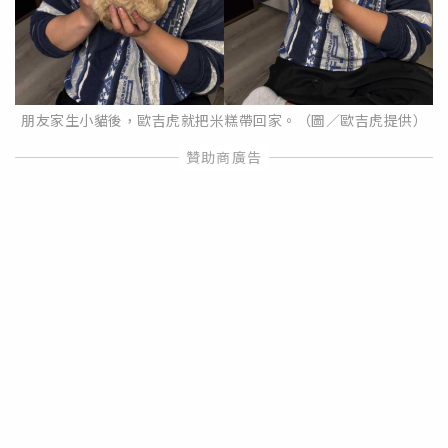
朋友家生小貓後，歐吉虎就把米糕帶回家。（圖／歐吉虎提供）