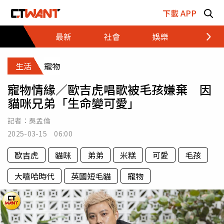
跳至主要內容區塊
下載 APP
最新
社會
娛樂
財經
生活
寵物
寵物情緣／歐吉虎唱歌被毛孩嫌棄 因
貓咪兄弟「生命變可愛」
記者：
吳孟倫
2025-03-15 06:00
歐吉虎
貓咪
弟弟
米糕
可愛
毛孩
大嘻哈時代
英國短毛貓
寵物