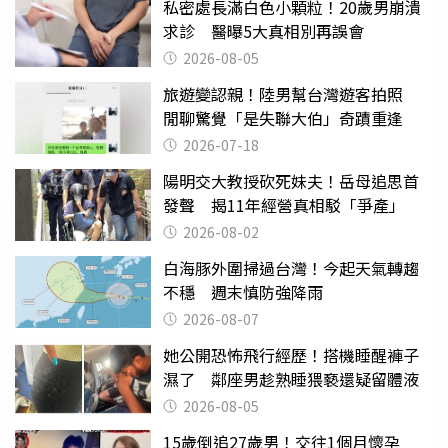
私密處長滿白色小顆粒！20歲男崩潰
求診 醫曝5大真相別再誤會
2026-08-05
旅遊變認親！陸男幫台灣遊客拍照
閒聊驚覺「是失聯大伯」奇蹟重逢
2026-07-18
陽明交大教授砍死妹夫！岳母追思首
發聲 揭11年經營真相駁「爭產」
2026-08-02
白海豚外圍掃過台灣！今起天氣轉趨
不穩 週末慎防強降雨
2026-08-07
她公開恐怖飛行經歷！搭機睡醒褲子
濕了 鄰座男趁熟睡猥褻還疑留體液
2026-08-05
15歲倒追27歲男！交往1個月懷孕