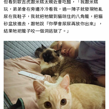
但看到歐吉虎跟米糕太親近會吃醋，「我跟米糕
玩，弟弟會在旁邊冷冷看我，過一陣子就發現牠亂
尿在我鞋子，我就把牠關到貓咪住的八角籠，把貓
砂盆放進去，跟牠說『你學會尿尿再放你出來』，
結果牠把籠子咬一個洞逃獄了。」