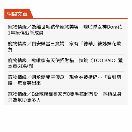
相關文章
寵物情緣／為離世毛孩學寵物美容 啦啦隊女神Dora花
1年療傷迎新成員
寵物情緣／白安樂當三寶媽 家有「德華」被姊妹花欺
負
寵物情緣／啾啾家有天使招財貓 辣跳〈TOO BAD〉獲
本尊GD點讚
寵物情緣／劉丞變兒子傻瓜 現金券被撕碎…「看到萌
臉」無奈笑出來
寵物情緣／E級辣模飄哥家有8隻毛孩超有愛 斜槓乩身
只為幫助更多人