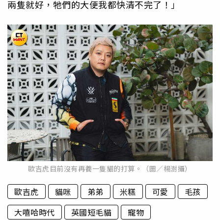
兩隻就好，牠們的大便我都快清不完了！」
歐吉虎目前沒有再養一隻貓的打算。（圖／楊澍攝）
歐吉虎
貓咪
弟弟
米糕
可愛
毛孩
大嘻哈時代
英國短毛貓
寵物