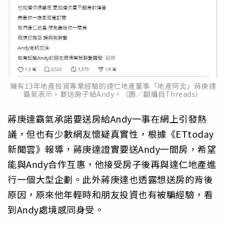
擁有13年地產投資專業經驗的達仁地產董事「地產阿北」蔣庚達
霸氣表示，要送房子給Andy。（圖／翻攝自Threads）
蔣庚達霸氣承諾要送房給Andy一事在網上引發熱
議，但也有少數網友懷疑真實性，根據《ETtoday
新聞雲》報導，蔣庚達證實要送Andy一間房，希望
能與Andy合作互惠，他接受房子後再與達仁地產進
行一個大型企劃。此外蔣庚達也透露想送房的背後
原因，原來他年輕時和朋友投資也有被騙經驗，看
到Andy處境感同身受。