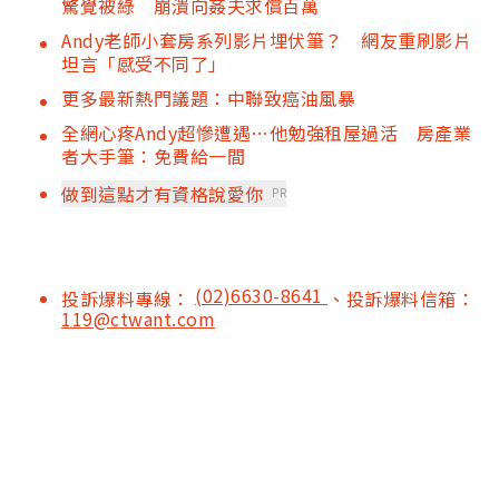
驚覺被綠 崩潰向姦夫求償百萬
Andy老師小套房系列影片埋伏筆？ 網友重刷影片
坦言「感受不同了」
更多最新熱門議題：中聯致癌油風暴
全網心疼Andy超慘遭遇…他勉強租屋過活 房產業
者大手筆：免費給一間
做到這點才有資格說愛你
PR
(02)6630-8641
投訴爆料專線：
、投訴爆料信箱：
119@ctwant.com