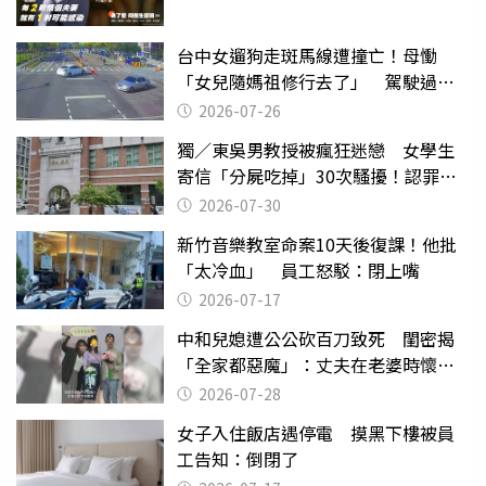
台中女遛狗走斑馬線遭撞亡！母慟
「女兒隨媽祖修行去了」 駕駛過失
致死判9月
2026-07-26
獨／東吳男教授被瘋狂迷戀 女學生
寄信「分屍吃掉」30次騷擾！認罪免
關
2026-07-30
新竹音樂教室命案10天後復課！他批
「太冷血」 員工怒駁：閉上嘴
2026-07-17
中和兒媳遭公公砍百刀致死 閨密揭
「全家都惡魔」：丈夫在老婆時懷孕
摔東西
2026-07-28
女子入住飯店遇停電 摸黑下樓被員
工告知：倒閉了