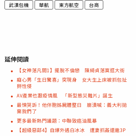
武漢包機
華航
東方航空
台商
延伸閱讀
【女神落凡間1】擺脫不倫戀 陳綺貞落寞逛大街
癡心男「生日驚喜」突現身 女大生上床被抓包扯
掰性侵
AV產業也跟疫情風 「新型態災難片」誕生
最悚哭訴！他伴胞姊屍體整日 崩潰喊：義大利拋
棄我們了
更多最新熱門議題：中聯致癌油風暴
【超級惡鄰4】自爆外遇白冰冰 遭妻抓姦還邀3P