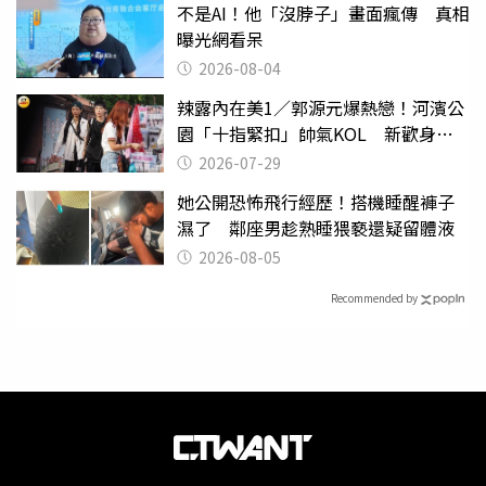
不是AI！他「沒脖子」畫面瘋傳 真相
曝光網看呆
2026-08-04
辣露內在美1／郭源元爆熱戀！河濱公
園「十指緊扣」帥氣KOL 新歡身份
曝光
2026-07-29
她公開恐怖飛行經歷！搭機睡醒褲子
濕了 鄰座男趁熟睡猥褻還疑留體液
2026-08-05
Recommended by