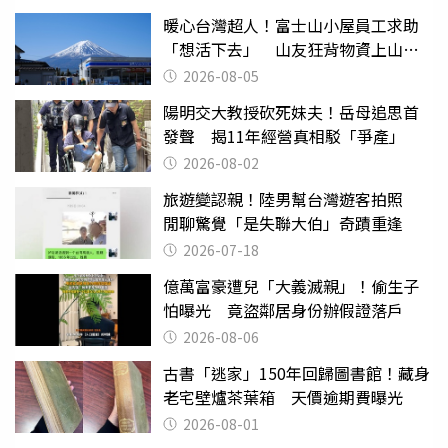
暖心台灣超人！富士山小屋員工求助
「想活下去」 山友狂背物資上山：
台灣真的是寶島
2026-08-05
陽明交大教授砍死妹夫！岳母追思首
發聲 揭11年經營真相駁「爭產」
2026-08-02
旅遊變認親！陸男幫台灣遊客拍照
閒聊驚覺「是失聯大伯」奇蹟重逢
2026-07-18
億萬富豪遭兒「大義滅親」！偷生子
怕曝光 竟盜鄰居身份辦假證落戶
2026-08-06
古書「逃家」150年回歸圖書館！藏身
老宅壁爐茶葉箱 天價逾期費曝光
2026-08-01