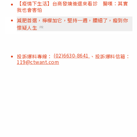
【疫情下生活】台商發燒後還來看診 醫嘆：其實
我也會害怕
減肥首選，檸檬加它，堅持一週，腰細了，瘦到你
懷疑人生
PR
(02)6630-8641
投訴爆料專線：
、投訴爆料信箱：
119@ctwant.com