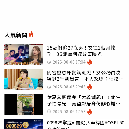
人氣新聞
15歲倒追27歲男！交往1個月懷
孕 36歲當阿嬤故事曝光
2026-08-06 17:04
開會照意外變網紅照！女公務員妝
容掀2千則留言 本人怒嗆：化妝有
錯嗎
2026-08-05 22:43
億萬富豪遭兒「大義滅親」！偷生
子怕曝光 竟盜鄰居身份辦假證落
戶
2026-08-06 17:53
009829掌握AI關鍵 大華韓國KOSPI 50