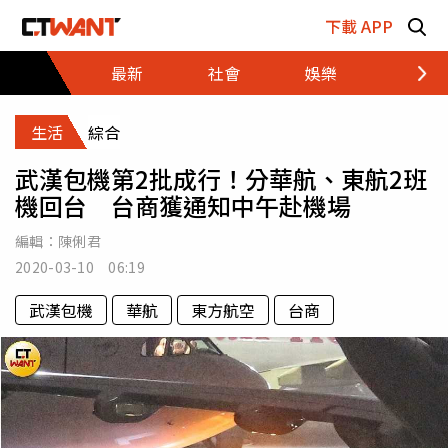
跳至主要內容區塊
下載 APP
最新
社會
娛樂
財經
生活
綜合
武漢包機第2批成行！分華航、東航2班
機回台 台商獲通知中午赴機場
編輯：
陳俐君
2020-03-10 06:19
武漢包機
華航
東方航空
台商