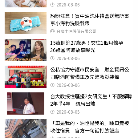
2026-08-06
豹粉注意！買中油洗沐禮盒送無所事
事小海豹洗臉髮帶
台灣中油股份有限公司
15歲倒追27歲男！交往1個月懷孕
36歲當阿嬤故事曝光
2026-08-06
公私協力守護市民安全 財金資訊公
司贈消防警備車及先進救災裝備
2026-08-06
台大教授性騷擾2女研究生！不服解聘
2年爭4年 結局出爐
2026-08-05
「車是我的、油也是我的」睡車竟被
收住宿費 官方一句話打臉飯店