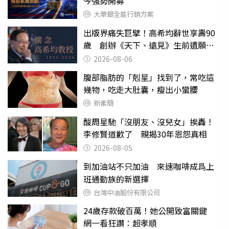
今強勢開募
大華銀全能行銷方案
出版界痛失巨擘！高希均辭世享壽90
歲 創辦《天下、遠見》生前遺願曝
光
2026-08-06
腹部脂肪的「剋星」找到了，常吃這
幾物，吃走大肚囊，瘦出小蠻腰
新素簡
酸周星馳「沒朋友、沒兒女」挨轟！
李修賢道歉了 親揭30年恩怨真相
2026-08-05
到加油站不只加油 來速咖啡成爲上
班通勤族的新選擇
台灣中油股份有限公司
24歲存款破百萬！她公開致富關鍵
網一看狂讚：超孝順