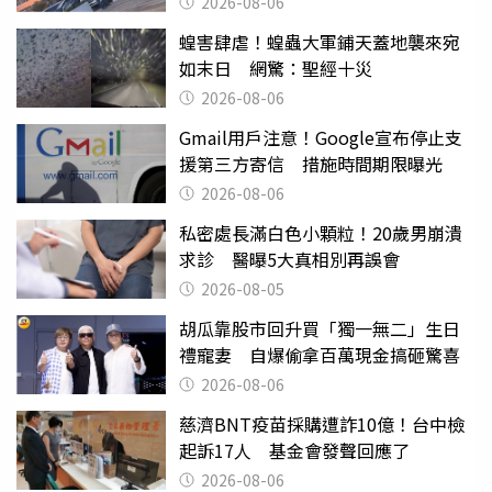
2026-08-06
蝗害肆虐！蝗蟲大軍鋪天蓋地襲來宛
如末日 網驚：聖經十災
2026-08-06
Gmail用戶注意！Google宣布停止支
援第三方寄信 措施時間期限曝光
2026-08-06
私密處長滿白色小顆粒！20歲男崩潰
求診 醫曝5大真相別再誤會
2026-08-05
胡瓜靠股市回升買「獨一無二」生日
禮寵妻 自爆偷拿百萬現金搞砸驚喜
2026-08-06
慈濟BNT疫苗採購遭詐10億！台中檢
起訴17人 基金會發聲回應了
2026-08-06