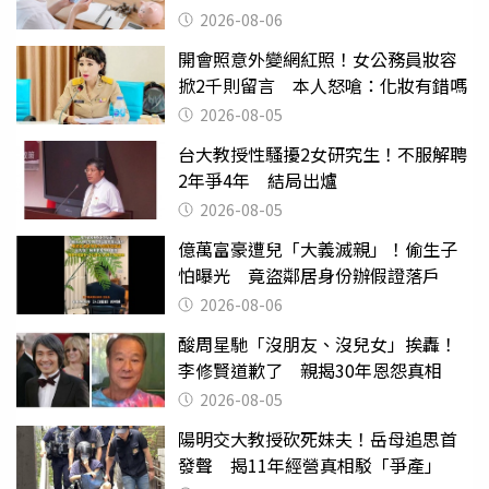
2026-08-06
開會照意外變網紅照！女公務員妝容
掀2千則留言 本人怒嗆：化妝有錯嗎
2026-08-05
台大教授性騷擾2女研究生！不服解聘
2年爭4年 結局出爐
2026-08-05
億萬富豪遭兒「大義滅親」！偷生子
怕曝光 竟盜鄰居身份辦假證落戶
2026-08-06
酸周星馳「沒朋友、沒兒女」挨轟！
李修賢道歉了 親揭30年恩怨真相
2026-08-05
陽明交大教授砍死妹夫！岳母追思首
發聲 揭11年經營真相駁「爭產」