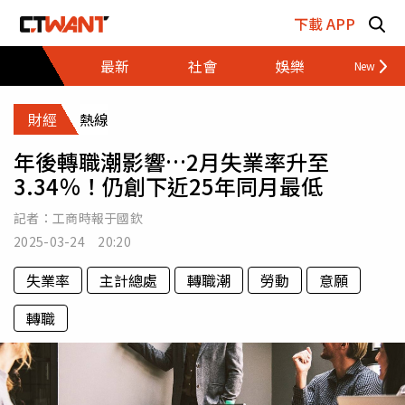
跳至主要內容區塊
下載 APP
最新
社會
娛樂
財經
財經
熱線
年後轉職潮影響…2月失業率升至
3.34％！仍創下近25年同月最低
記者：
工商時報于國欽
2025-03-24 20:20
失業率
主計總處
轉職潮
勞動
意願
轉職