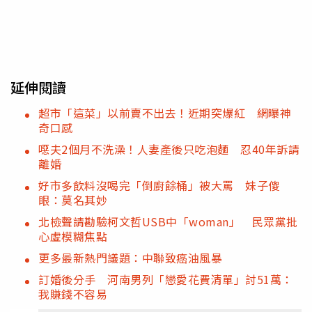
延伸閱讀
超市「這菜」以前賣不出去！近期突爆紅 網曝神
奇口感
噁夫2個月不洗澡！人妻產後只吃泡麵 忍40年訴請
離婚
好市多飲料沒喝完「倒廚餘桶」被大罵 妹子傻
眼：莫名其妙
北檢聲請勘驗柯文哲USB中「woman」 民眾黨批
心虛模糊焦點
更多最新熱門議題：中聯致癌油風暴
訂婚後分手 河南男列「戀愛花費清單」討51萬：
我賺錢不容易