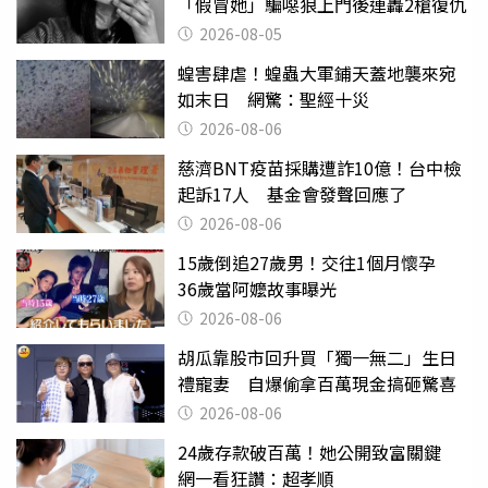
「假冒她」騙噁狼上門後連轟2槍復仇
2026-08-05
蝗害肆虐！蝗蟲大軍鋪天蓋地襲來宛
如末日 網驚：聖經十災
2026-08-06
慈濟BNT疫苗採購遭詐10億！台中檢
起訴17人 基金會發聲回應了
2026-08-06
15歲倒追27歲男！交往1個月懷孕
36歲當阿嬤故事曝光
2026-08-06
胡瓜靠股市回升買「獨一無二」生日
禮寵妻 自爆偷拿百萬現金搞砸驚喜
2026-08-06
24歲存款破百萬！她公開致富關鍵
網一看狂讚：超孝順