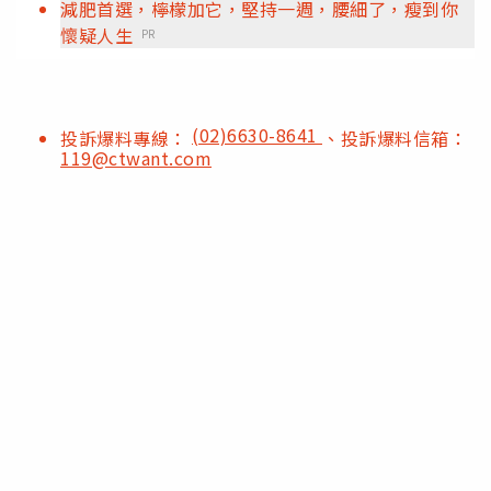
減肥首選，檸檬加它，堅持一週，腰細了，瘦到你
懷疑人生
PR
(02)6630-8641
投訴爆料專線：
、投訴爆料信箱：
119@ctwant.com