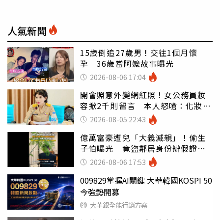
人氣新聞
15歲倒追27歲男！交往1個月懷
孕 36歲當阿嬤故事曝光
2026-08-06 17:04
開會照意外變網紅照！女公務員妝
容掀2千則留言 本人怒嗆：化妝有
錯嗎
2026-08-05 22:43
億萬富豪遭兒「大義滅親」！偷生
子怕曝光 竟盜鄰居身份辦假證落
戶
2026-08-06 17:53
009829掌握AI關鍵 大華韓國KOSPI 50
今強勢開募
大華銀全能行銷方案