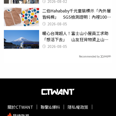
2026-08-02
二伯Hahababy千元童裝標示「內外層
皆純棉」 SGS檢測證明：內裡100%
聚酯纖維
2026-08-05
暖心台灣超人！富士山小屋員工求助
「想活下去」 山友狂背物資上山：
台灣真的是寶島
2026-08-05
Recommended by
關於CTWANT
聯繫&爆料
隱私權政策
發燒熱搜