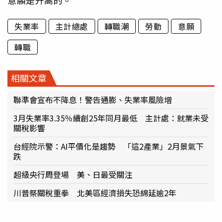
意願是升高的。
失業率
主計總處
轉職潮
勞動
意願
轉職
相關文章
聯準會宣布不降息！警告通膨、失業率風險增
3月失業率3.35％續創25年同月最低 主計處：就業未受
關稅影響
台經院示警：AI平價化是趨勢 「這2產業」2月景氣下
跌
超級央行周登場 美、日最受關注
川普祭關稅重拳 北美區經濟損失恐綿延逾2年