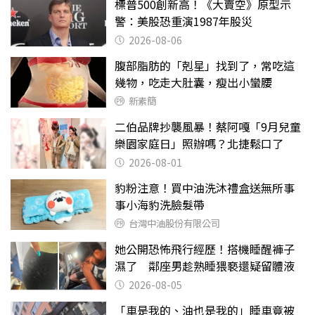
標普500創新高！《大賣空》原型示
警：美股恐重演1987年股災
2026-08-06
腹部脂肪的「剋星」找到了，常吃這
幾物，吃走大肚囊，瘦出小蠻腰
新素簡
二伯品牌抄襲風暴！蔡阿嘎「9月兒童
樂園家庭日」照辦嗎？北捷鬆口了
2026-08-01
豹粉注意！買中油洗沐禮盒送無所事
事小海豹洗臉髮帶
台灣中油股份有限公司
她公開恐怖飛行經歷！搭機睡醒褲子
濕了 鄰座男趁熟睡猥褻還疑留體液
2026-08-05
「車是我的、油也是我的」睡車竟被