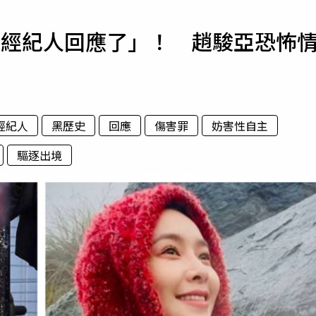
寵物
「經紀人回應了」！ 趙駿亞恐怖
運勢
運動
梅酒
經紀人
黑歷史
回應
傷害罪
妨害性自主
驅逐出境