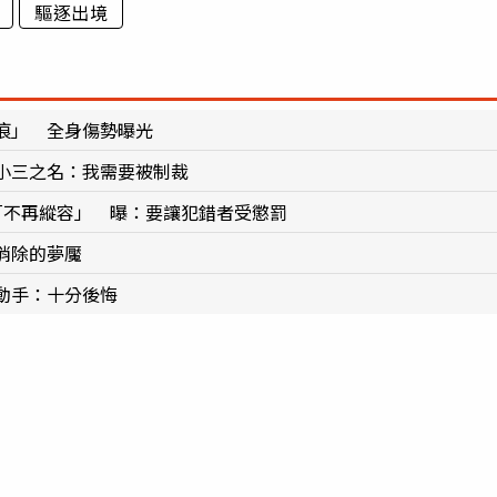
驅逐出境
痕」 全身傷勢曝光
小三之名：我需要被制裁
「不再縱容」 曝：要讓犯錯者受懲罰
消除的夢魘
動手：十分後悔