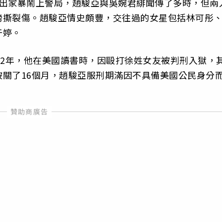
爆出家暴鬧上警局，趙駿亞與吳婉君緋聞傳了多時，但兩
膀撕裂傷。趙駿亞情史頗豐，交往過的女星包括林可彤
于婷。
02年，他在美國讀書時，因毆打徐姓女友被判刑入獄，
關了16個月，趙駿亞服刑期滿因不具備美國公民身分