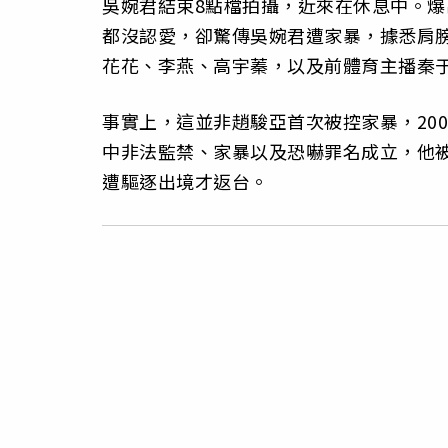
吳婉君結束8點檔拍攝，近來在休息中。
都沒認愛，卻驚傳吳婉君遭家暴，據悉肩
花花、李燕、高宇蓁，以及前體育主播秦
事實上，這並非趙駿亞首次被控家暴，20
中非法監禁、家暴以及恐嚇罪名成立，他被
遭驅逐出境才返台。