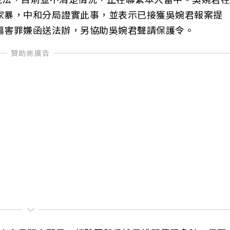
家暴，中和分局證實此事，並表示已接獲吳婉君報案提
傷害罪嫌函送法辦，另協助吳婉君聲請保護令。