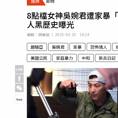
娛樂
即時
人物
汽車
8點檔女神吳婉君遭家暴
專欄
人黑歷史曝光
房產新勢力
編輯：
網編組
2025-03-25 19:14
趙駿亞
吳婉君
家暴
恐怖情人
美國公民
家庭暴力
中和
新兵日記
Next