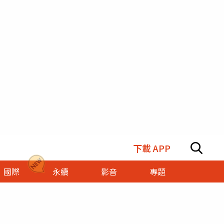
下載 APP
國際
永續
影音
專題