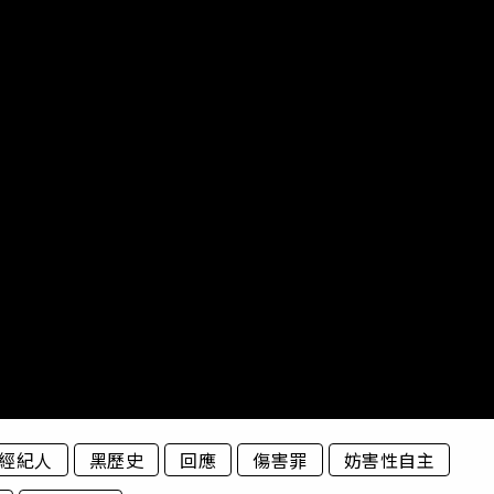
經紀人
黑歷史
回應
傷害罪
妨害性自主