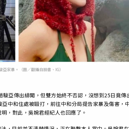
駿亞家暴。（圖／翻攝自臉書、IG）
》趙駿亞傳出緋聞，但雙方始終不否認，沒想到25日竟傳
駿亞中和住處被毆打，前往中和分局提告家暴及傷害，
說明，對此，吳婉君經紀人也回應了。
說法，目前並不清楚情況，正在聯繫本人當中。吳婉君在