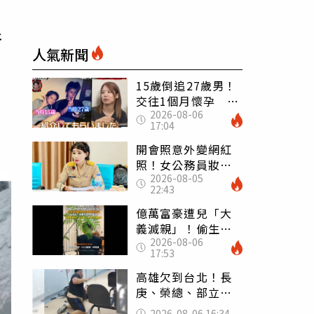
情
人氣新聞
15歲倒追27歲男！
交往1個月懷孕 36
2026-08-06
歲當阿嬤故事曝光
17:04
開會照意外變網紅
照！女公務員妝容
2026-08-05
掀2千則留言 本人
22:43
怒嗆：化妝有錯嗎
億萬富豪遭兒「大
義滅親」！偷生子
2026-08-06
怕曝光 竟盜鄰居
17:53
身份辦假證落戶
高雄欠到台北！長
庚、榮總、部立醫
院都受害 「醫療
2026-08-06 16:34