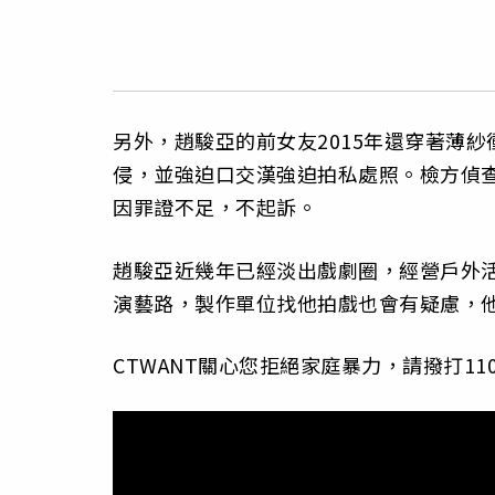
另外，趙駿亞的前女友2015年還穿著薄
侵，並強迫口交漢強迫拍私處照。檢方偵
因罪證不足，不起訴。
趙駿亞近幾年已經淡出戲劇圈，經營戶外活
演藝路，製作單位找他拍戲也會有疑慮，
CTWANT關心您拒絕家庭暴力，請撥打110