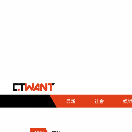
社會首頁
娛樂首頁
財經首頁
政
:::
最新
社會
娛
時事
即時
熱線
:::
直擊
大條
人物
調查
專題
３Ｃ