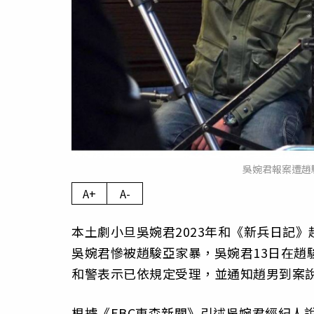
吳婉君報案遭趙
A+
A-
本土劇小旦吳婉君2023年和《新兵日記
吳婉君慘被趙駿亞家暴，吳婉君13日在趙
和警表示已依規定受理，並通知趙男到案
根據《EBC東森新聞》引述吳婉君經紀人