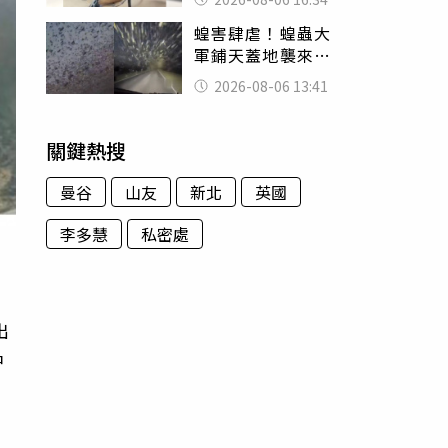
暴力男」離譜紀錄
蝗害肆虐！蝗蟲大
曝光
軍鋪天蓋地襲來宛
如末日 網驚：聖
2026-08-06 13:41
經十災
關鍵熱搜
曼谷
山友
新北
英國
李多慧
私密處
出
中