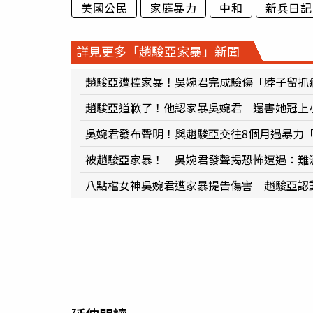
美國公民
家庭暴力
中和
新兵日記
詳見更多「趙駿亞家暴」新聞
趙駿亞遭控家暴！吳婉君完成驗傷「脖子留抓
趙駿亞道歉了！他認家暴吳婉君 還害她冠上
吳婉君發布聲明！與趙駿亞交往8個月遇暴力
被趙駿亞家暴！ 吳婉君發聲揭恐怖遭遇：難
八點檔女神吳婉君遭家暴提告傷害 趙駿亞認