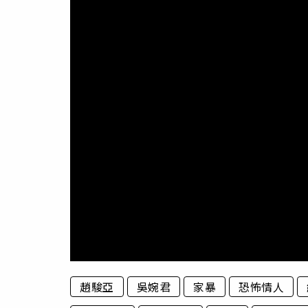
趙駿亞
吳婉君
家暴
恐怖情人