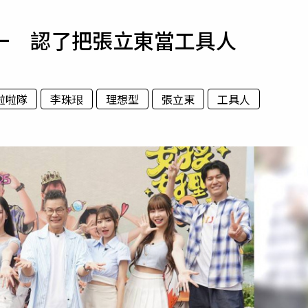
寵物
一 認了把張立東當工具人
運勢
運動
梅酒
啦啦隊
李珠珢
理想型
張立東
工具人