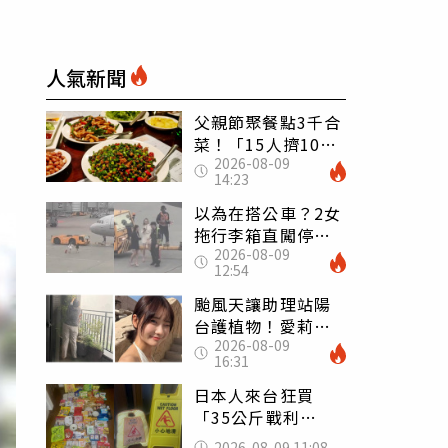
人氣新聞
父親節聚餐點3千合
菜！「15人擠10人
2026-08-09
桌」她餓到崩潰
14:23
網傻眼：讓店家看
笑話
以為在搭公車？2女
拖行李箱直闖停機
2026-08-09
坪「揮手攔機」
12:54
荒謬影片曝網傻眼
颱風天讓助理站陽
台護植物！愛莉莎
2026-08-09
莎挨轟 笑回：他
16:31
不會被吹出去
日本人來台狂買
「35公斤戰利
品」 連拜拜用紅
2026-08-09 11:08