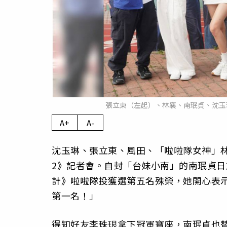
張立東（左起）、林襄、南珉貞、沈玉琳
A+
A-
沈玉琳、張立東、風田、「啦啦隊女神」林
2》記者會。自封「台妹小南」的南珉貞
計》啦啦隊投獲選第五名殊榮，她開心表
第一名！」
得知好友李珠珢拿下冠軍寶座，南珉貞也