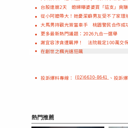
台股連崩2天 媳婦曝婆婆買「這支」爽
從小阿嬤帶大！她憂潔癖男友受不了家環
大馬男持觀光簽當車手 桃園警民合作成
更多最新熱門議題：2026九合一選舉
謝宜容涉貪遭羈押！ 法院裁定100萬交
在創世之楓光速狂飆
(02)6630-8641
投訴爆料專線：
、投訴
熱門推薦