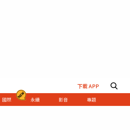
下載 APP
國際
永續
影音
專題