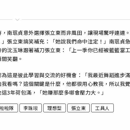
時，南珉貞意外選擇張立東而非風田，讓現場驚呼連連
。」張立東搞笑補充：「她說我們命中注定！」南珉貞
旁的沈玉琳跟著補刀張立東：「上一季你已經被籃籃當
瞬間笑翻。
認為這是彼此學習與交流的好機會：「我最近舞蹈進步
給我看嗎？這個關鍵是什麼，他都很用心教我，所以我
她這3年荷包滿，「她賺那麼多哪會壓力大。」
啦啦隊
李珠珢
理想型
張立東
工具人