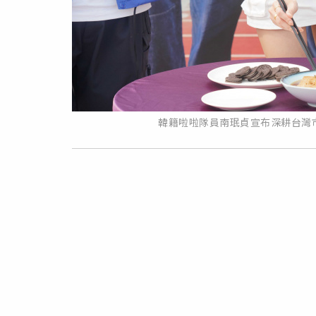
韓籍啦啦隊員南珉貞宣布深耕台灣