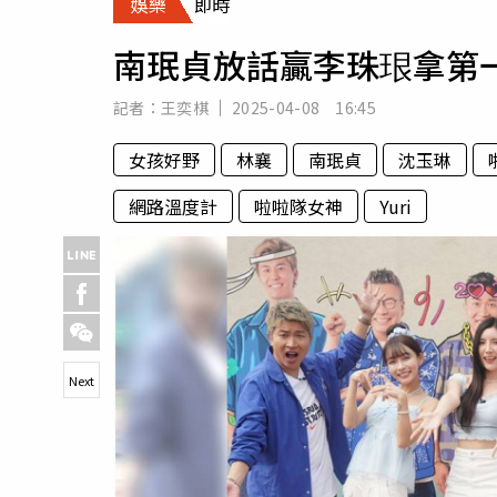
娛樂
即時
人物
汽車
南珉貞放話贏李珠珢拿第
專欄
房產新勢力
記者：
王奕棋
2025-04-08 16:45
女孩好野
林襄
南珉貞
沈玉琳
網路溫度計
啦啦隊女神
Yuri
Next