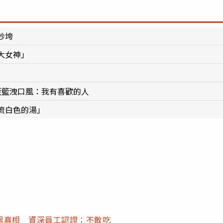
秒垮
大女神」
籃籃洩口風：我有喜歡的人
流白色的湯」
黑真相 資深員工認證：不敢吃