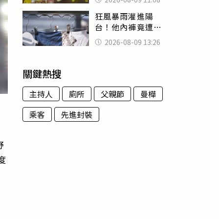
盤、「小心地滑」
狂風暴雨灌進陽
告示牌也帶回家
台！他內褲竟遭颱
風吹走 陳世軒神
2026-08-09 13:26
回1句笑翻上萬網友
關鍵熱搜
主持人
廁所
父親節
曼樺
乘客
先進封裝
野
度
向
也