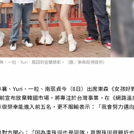
、一粒、Yuri、風田到宜蘭錄影。（圖／東森超視提供）
襄、Yuri、一粒、南珉貞今（8日）出席東森《女孩好
日前宣布放棄韓國市場，將專注於台灣事業，在《網路溫
示很榮幸能進入前五名，更不服輸表示：「我會努力邁
替對方開心：「因為李珠珢也是同隊，我跟珠珢很親近