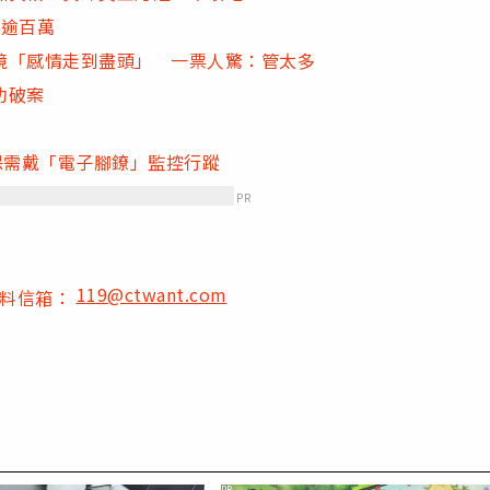
賺逾百萬
境「感情走到盡頭」 一票人驚：管太多
功破案
保需戴「電子腳鐐」監控行蹤
PR
119@ctwant.com
爆料信箱：
PR