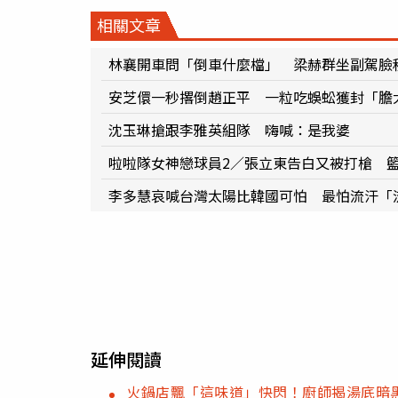
相關文章
林襄開車問「倒車什麼檔」 梁赫群坐副駕臉
安芝儇一秒撂倒趙正平 一粒吃蜈蚣獲封「膽
沈玉琳搶跟李雅英組隊 嗨喊：是我婆
啦啦隊女神戀球員2／張立東告白又被打槍 
李多慧哀喊台灣太陽比韓國可怕 最怕流汗「
延伸閱讀
火鍋店飄「這味道」快閃！廚師揭湯底暗