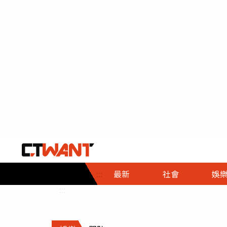
社會首頁
娛樂首頁
財經首頁
政
:::
最新
社會
娛
時事
即時
熱線
:::
直擊
大條
人物
調查
專題
３Ｃ