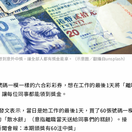
到意外中獎，讓全部人都有獎金能拿。（示意圖／翻攝自unsplash）
號碼一模一樣的六合彩彩券，想在工作的最後1天將「離
，讓每位同事都能領到獎金。
ds發文表示，當日是她工作的最後1天，買了60張號碼一
的「散水餅」（意指離職當天送給同事們的糕餅）。接
聞會報：本期頭獎有60注中獎」