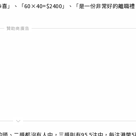
」、「60×40=$2400」、「是一份非常好的離職禮
頭、二獎都沒有人中，三獎則有95.5注中，每注港幣5