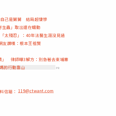
紹自己是舅舅 結局超悽慘
寄生蟲」取出還在蠕動
「太殘忍」：40年法醫生涯沒見過
網友讚嘆：根本王祖賢
債」 律師曝3解方：別急著去柬埔寨
爸媽的行動靠山
PR
119@ctwant.com
爆料信箱：