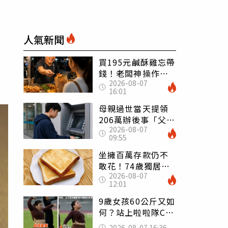
人氣新聞
買195元鹹酥雞忘帶
錢！老闆神操作
2026-08-07
「倒找5元」 全網
16:01
看哭：這就是台灣
母親過世當天提領
206萬辦後事「父子
2026-08-07
遭判刑」 律師：
09:55
搶錢先下手是罪
坐擁百萬存款仍不
敢花！74歲獨居翁
2026-08-07
「1餐只吃1片吐
12:01
司」 半年後暴瘦
嚇壞女兒
9歲女孩60公斤又如
何？站上啦啦隊C位
驚艷全場 千萬網
2026-08-07 16:36