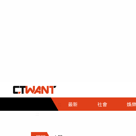
社會首頁
娛樂首頁
財經首頁
政
:::
最新
社會
娛
時事
即時
熱線
:::
直擊
大條
人物
調查
專題
３Ｃ