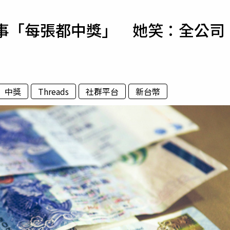
寵物
同事「每張都中獎」 她笑：全公司
運勢
運動
梅酒
中獎
Threads
社群平台
新台幣