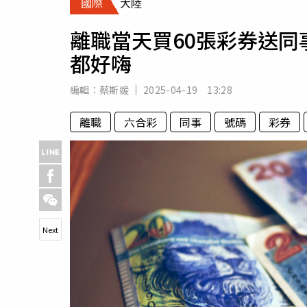
國際
大陸
人物
汽車
離職當天買60張彩券送
專欄
都好嗨
房產新勢力
編輯：
蔡斯媛
2025-04-19 13:28
離職
六合彩
同事
號碼
彩券
Next