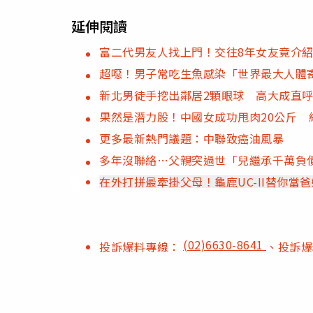
延伸閱讀
富二代男友人找上門！交往8年女友竟介
超噁！男子常吃生魚感染「世界最大人體
新北男徒手挖出鄰居2顆眼球 高大成直呼
果然是潛力股！中國女成功甩肉20公斤 
更多最新熱門議題：中聯致癌油風暴
多年沒聯絡…父親突過世「兒繼承千萬負
在外打拼最牽掛父母！龜鹿UC-II替你當
(02)6630-8641
投訴爆料專線：
、投訴