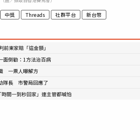
。（圖／擷取自香港賽馬會）
中獎
Threads
社群平台
新台幣
院判前東家賠「這金額」
一面倒勸：1方法治百病
職 一票人曝解方
幼隊長 市警局回應了
「時間一到秒回家」連主管都喊怕