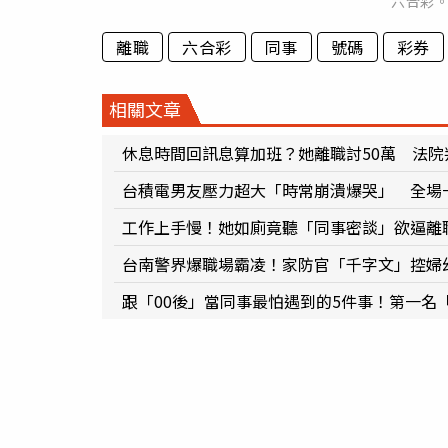
六合彩
離職
六合彩
同事
號碼
彩券
相關文章
休息時間回訊息算加班？她離職討50萬 法
台積電男友壓力超大「時常崩潰爆哭」 全場
工作上手慢！她如廁竟聽「同事密談」欲逼離
台南警界爆職場霸凌！家防官「千字文」控婦
跟「00後」當同事最怕遇到的5件事！第一名