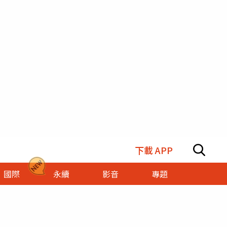
下載 APP
國際
永續
影音
專題