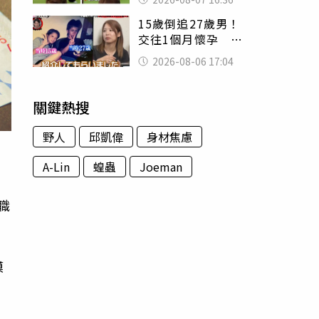
友被圈粉
15歲倒追27歲男！
交往1個月懷孕 36
歲當阿嬤故事曝光
2026-08-06 17:04
關鍵熱搜
野人
邱凱偉
身材焦慮
A-Lin
蝗蟲
Joeman
職
模