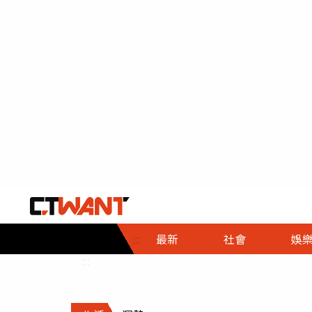
社會首頁
娛樂首頁
財經首頁
政
:::
最新
社會
娛
時事
即時
熱線
:::
直擊
大條
人物
調查
專題
３Ｃ