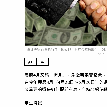
命理專家雨揚老師特別揭曉12生肖在今年農曆4月（4
伏。（
A+
A-
農曆4月又稱「梅月」，象徵著果實纍纍、
在今年農曆4月（4月28日～5月26日）
最重要的還是如何提前布局、化解金錢陷
●生肖鼠