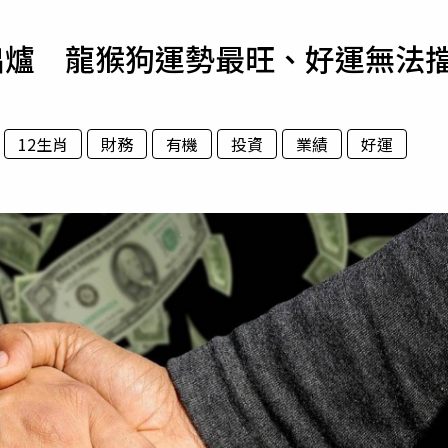
寵物
出爐 龍猴狗運勢最旺、好運無法
運勢
運動
梅酒
12生肖
財務
有機
投資
業績
好運