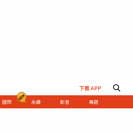
下載 APP
國際
永續
影音
專題