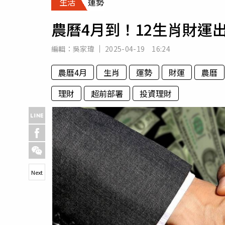
生活
運勢
人物
汽車
農曆4月到！12生肖財運
專欄
房產新勢力
編輯：
吳家瑋
2025-04-19 16:24
農曆4月
生肖
運勢
財運
農曆
理財
超前部署
投資理財
Next