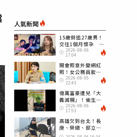
擋
人氣新聞
15歲倒追27歲男！
交往1個月懷孕 36
2026-08-06
歲當阿嬤故事曝光
17:04
開會照意外變網紅
照！女公務員妝容
2026-08-05
掀2千則留言 本人
22:43
怒嗆：化妝有錯嗎
億萬富豪遭兒「大
義滅親」！偷生子
2026-08-06
怕曝光 竟盜鄰居
17:53
身份辦假證落戶
高雄欠到台北！長
庚、榮總、部立醫
院都受害 「醫療
2026-08-06 16:34