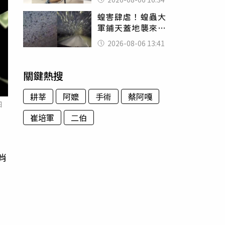
暴力男」離譜紀錄
蝗害肆虐！蝗蟲大
曝光
軍鋪天蓋地襲來宛
如末日 網驚：聖
2026-08-06 13:41
經十災
關鍵熱搜
耕莘
阿嬤
手術
蔡阿嘎
四
崔培軍
二伯
肖
，