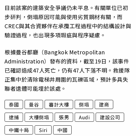
目前該案的建築安全爭議仍未平息。有關單位已初
步研判，倒塌原因可能與使用劣質鋼材有關，而
CREC與其合資夥伴在承攬工程過程中的結構設計與
驗證過程，也出現多項瑕疵與程序疑慮。
根據曼谷都廳（Bangkok Metropolitan
Administration）發布的資料，截至19日，該事件
已確認造成47人死亡，仍有47人下落不明。救援隊
正集中於清除電梯井周圍的瓦礫區域，預計多具失
聯者遺體可能埋於該處。
泰國
曼谷
審計大樓
倒塌
建商
逮捕
大樓倒塌
張男
Audi
建設公司
中鐵十局
Siri
中國