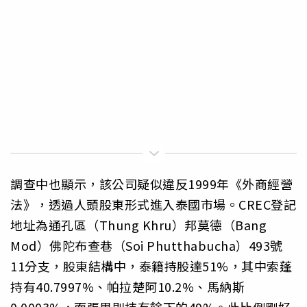
調查中也顯示，該公司疑似違反1999年《外商經營
法》，透過人頭股東形式進入泰國市場。CREC登記
地址為通孔區（Thung Khru）邦莫德（Bang
Mod）佛陀布查巷（Soi Phutthabucha）493號
11分支，股東結構中，泰籍持股達51%，其中索蓬
持有40.7997%、帕拉楚阿10.2%、馬納斯
0.0003%，而張男則持有餘下的49%。此比例剛好