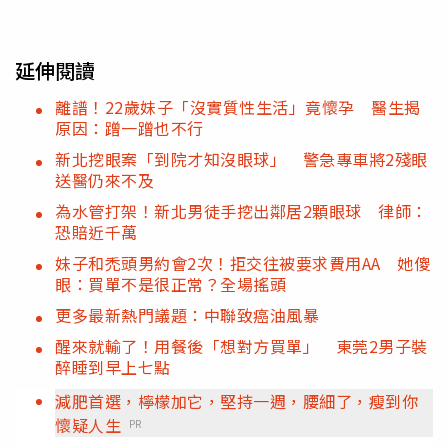
延伸閱讀
離譜！22歲妹子「沒實質性生活」竟懷孕 醫生揭
原因：蹭一蹭也不行
新北挖眼案「到院才知沒眼球」 警急專車將2殘眼
送醫仍來不及
為水管打架！新北男徒手挖出鄰居2顆眼球 律師：
恐賠近千萬
妹子和禿頭男約會2次！拒交往被要求費用AA 她傻
眼：買單不是很正常？全場搖頭
更多最新熱門議題：中聯致癌油風暴
醒來就輸了！用餐後「想對方買單」 東莞2男子裝
醉睡到早上七點
減肥首選，檸檬加它，堅持一週，腰細了，瘦到你
懷疑人生
PR