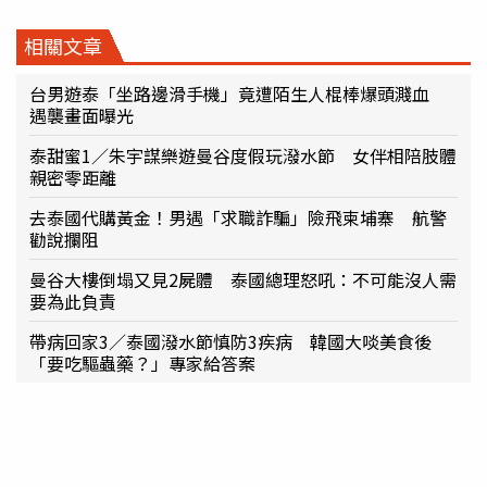
相關文章
台男遊泰「坐路邊滑手機」竟遭陌生人棍棒爆頭濺血
遇襲畫面曝光
泰甜蜜1／朱宇謀樂遊曼谷度假玩潑水節 女伴相陪肢體
親密零距離
去泰國代購黃金！男遇「求職詐騙」險飛柬埔寨 航警
勸說攔阻
曼谷大樓倒塌又見2屍體 泰國總理怒吼：不可能沒人需
要為此負責
帶病回家3／泰國潑水節慎防3疾病 韓國大啖美食後
「要吃驅蟲藥？」專家給答案