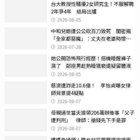
台大教授性騷擾2女研究生！不服解聘
2年爭4年 結局出爐
2026-08-05
中和兒媳遭公公砍百刀致死 閨密揭
「全家都惡魔」：丈夫在老婆時懷孕
摔東西
2026-07-28
她公開恐怖飛行經歷！搭機睡醒褲子
濕了 鄰座男趁熟睡猥褻還疑留體液
2026-08-05
慈濟遭詐走10.6億！ 李怡貞曝女律
師背景提4疑點
2026-08-07
母親過世當天提領206萬辦後事「父子
遭判刑」 律師：搶錢先下手是罪
2026-08-07
媽媽急過頭！瞞女兒投履歷還安排面