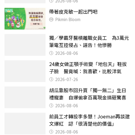
2026-08-06
帶著皮克敏一起出門吧
Pikmin Bloom
獨／學霸牙醫槓離職女員工 為3萬元
筆電互控侵占、誣告！他慘勝
2026-08-06
24歲女做正顎手術變「地包天」鞋拔
子臉 醫竟喊：我喜歡，比較洋氣
2026-07-26
胡瓜靠股市回升買「獨一無二」生日
禮寵妻 自爆偷拿百萬現金搞砸驚喜
2026-08-06
前員工才轉投李多慧！Joeman再談建
文爆紅 認「很清楚他的價值」
2026-08-06