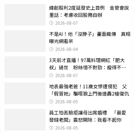
緯創股利2度延發史上首例 金管會說
重話：考慮收回股務自辦
2026-08-07
不是AI！他「沒脖子」畫面瘋傳 真相
曝光網看呆
2026-08-04
3天前才直播！97萬料理網紅「肥大
叔」過世 粉絲憶不對勁：瘦得不合
理
2026-08-07
地表最強老爸！11歲女慘遭侵犯 父
「假冒她」騙噁狼上門後連轟2槍復仇
2026-08-05
員工怕丟臉拒讓母出席婚禮 「最愛
發錢老闆」震怒開除：我看不起你
2026-08-05