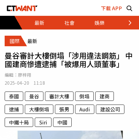
跳至主要內容區塊
下載 APP
最新
社會
娛樂
財經
國際
最新
曼谷審計大樓倒塌「涉用違法鋼筋」 中
國建商慘遭逮捕「被爆用人頭董事」
編輯：
廖梓翔
2025-04-20 11:18
泰國
曼谷
審計大樓
倒塌
建商
逮捕
大樓倒塌
張男
Audi
建設公司
中鐵十局
Siri
中國