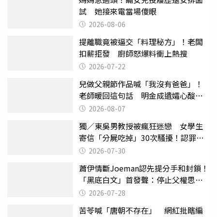
試 她接來電當場傻眼
2026-08-06
提離職竟被逼交「料理秘方」！老闆
扣薪拒發 廚師怒爆料衝上熱搜
2026-07-22
兒做父親節作品喊「我沒有爸爸」！
老師暖回這句話 明金成遺孀心酸惹
淚
2026-08-07
獨／東吳男教授被瘋狂迷戀 女學生
寄信「分屍吃掉」30次騷擾！認罪免
關
2026-07-30
蕭伊情斷Joeman認先提分手和封鎖！
「黑底白文」首發聲：停止父權思維
物化女性
2026-07-28
苦苓喊「唐朝不存在」 網紅批瞎編