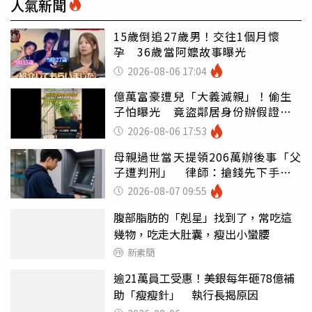
人氣新聞
15歲倒追27歲男！交往1個月懷
孕 36歲當阿嬤故事曝光
2026-08-06 17:04
億萬富豪遭兒「大義滅親」！偷生
子怕曝光 竟盜鄰居身份辦假證落
戶
2026-08-06 17:53
母親過世當天提領206萬辦後事「父
子遭判刑」 律師：搶錢先下手是
罪
2026-08-07 09:55
腹部脂肪的「剋星」找到了，常吃這
幾物，吃走大肚囊，瘦出小蠻腰
新素簡
逾21萬員工受惠！美銀每年砸78億補
助「瘦瘦針」 執行長揭原因