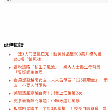
延伸閱讀
一連3人同墜星巴克！勤美誠品砸500萬升級防護
祭1招「鎮冤魂」
呂秋遠陷「私生子風波」 業內人士揭生母背景
「質疑師生倫理」
台男想娶越南女友…未來岳母要「125萬聘金」 網
友：不要人財兩失
美驅逐艦穿越台海！川普上任後第2次
更多最新熱門議題：中聯致癌油風暴
板橋明星國中「半年3起墜樓」！校長自請離職 曾