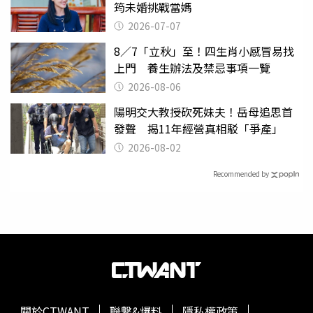
筠未婚挑戰當媽
2026-07-07
8／7「立秋」至！四生肖小感冒易找
上門 養生辦法及禁忌事項一覽
2026-08-06
陽明交大教授砍死妹夫！岳母追思首
發聲 揭11年經營真相駁「爭產」
2026-08-02
Recommended by
關於CTWANT
聯繫&爆料
隱私權政策