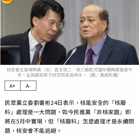
核安會主委陳明真（右）直言核二、核三廠乾式儲存槽興建進度牛
步。左為國家原子研究院長高梓木。（圖／黃威彬攝）
A+
A-
民眾黨立委劉書彬24日表示，核能安全的「核廢
料」處理是一大問題，如今民進黨「非核家園」即
將在5月中實現，但「核廢料」怎麼處理才是永續問
題，核安會不能逃避。