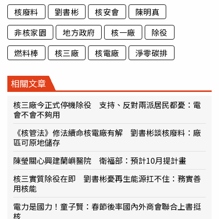
核廢料
劉書彬
核安會
陳明真
非核家園
地方政府
核一廠
除役
燃料棒
核三廠
核電廠
淨零碳排
相關文章
核三廠今正式停機除役 支持、反對兩派居民都憂：電
會不會不夠用
《核管法》修法續命核電廠有解 劉書彬談核廢料：廠
區可原地儲存
陳瑩關心興建蘭嶼醫院 衛福部：預計10月提計畫
核三實質除役在即 劉書彬憂再生能源扛不住：務實善
用核能
電力是國力！童子賢：春節後率國內外商會聯合上書挺
核