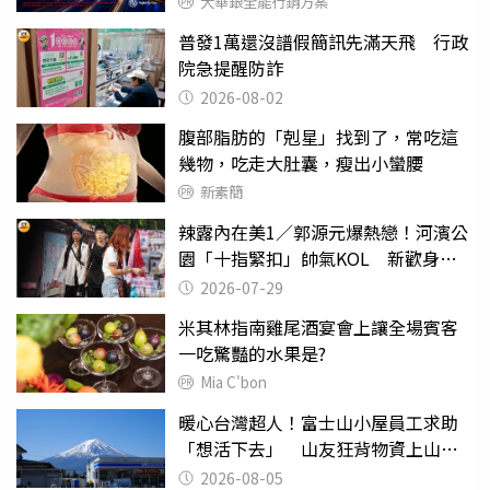
大華銀全能行銷方案
普發1萬還沒譜假簡訊先滿天飛 行政
院急提醒防詐
2026-08-02
腹部脂肪的「剋星」找到了，常吃這
幾物，吃走大肚囊，瘦出小蠻腰
新素簡
辣露內在美1／郭源元爆熱戀！河濱公
園「十指緊扣」帥氣KOL 新歡身份
曝光
2026-07-29
米其林指南雞尾酒宴會上讓全場賓客
一吃驚豔的水果是?
Mia C'bon
暖心台灣超人！富士山小屋員工求助
「想活下去」 山友狂背物資上山：
台灣真的是寶島
2026-08-05