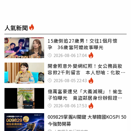
人氣新聞
15歲倒追27歲男！交往1個月懷
孕 36歲當阿嬤故事曝光
2026-08-06 17:04
開會照意外變網紅照！女公務員妝
容掀2千則留言 本人怒嗆：化妝有
錯嗎
2026-08-05 22:43
億萬富豪遭兒「大義滅親」！偷生
子怕曝光 竟盜鄰居身份辦假證落
戶
2026-08-06 17:53
009829掌握AI關鍵 大華韓國KOSPI 50
今強勢開募