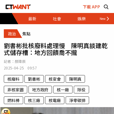
跳至主要內容區塊
下載 APP
最新
社會
娛樂
財經
政治
焦點
劉書彬批核廢料處理慢 陳明真談建乾
式儲存槽：地方回饋喬不攏
記者：
顏瑋辰
2025-04-25 09:57
核廢料
劉書彬
核安會
陳明真
非核家園
地方政府
核一廠
除役
燃料棒
核三廠
核電廠
淨零碳排