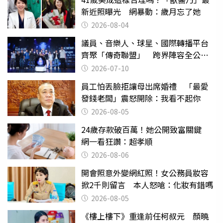
新近照曝光 網暴動：歲月忘了她
2026-08-04
議員、音樂人、球星、國際轉播平台
齊聚「傳奇聯盟」 跨界陣容全公
開 劍指亞洲新傳奇聯賽
2026-07-10
員工怕丟臉拒讓母出席婚禮 「最愛
發錢老闆」震怒開除：我看不起你
2026-08-05
24歲存款破百萬！她公開致富關鍵
網一看狂讚：超孝順
2026-08-06
開會照意外變網紅照！女公務員妝容
掀2千則留言 本人怒嗆：化妝有錯嗎
2026-08-05
《樓上樓下》重逢前任柯叔元 顏曉