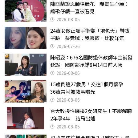
陳亞蘭談恩師楊麗花 曝畢生心願：
讓歌仔戲一直被看見
2026-08-05
24歲女做正顎手術變「地包天」鞋拔
子臉 醫竟喊：我喜歡，比較洋氣
2026-07-26
陳昭姿：676名國防退休教師年金補發
延誤 國防部承諾8月14日前入帳
2026-08-06
15歲倒追27歲男！交往1個月懷孕
36歲當阿嬤故事曝光
2026-08-06
台大教授性騷擾2女研究生！不服解聘
2年爭4年 結局出爐
2026-08-05
41歲美成這樣合理嗎？「獸醫乃」最