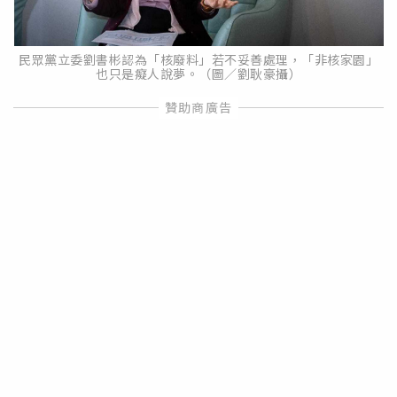
民眾黨立委劉書彬認為「核廢料」若不妥善處理，「非核家園」
也只是癡人說夢。（圖／劉耿豪攝）