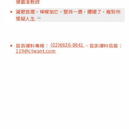
爆霸凌教師
減肥首選，檸檬加它，堅持一週，腰細了，瘦到你
懷疑人生
PR
(02)6630-8641
投訴爆料專線：
、投訴爆料信箱：
119@ctwant.com