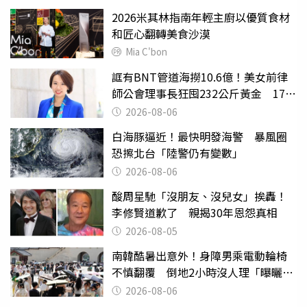
2026米其林指南年輕主廚以優質食材
和匠心翻轉美食沙漠
Mia C'bon
誆有BNT管道海撈10.6億！美女前律
師公會理事長狂囤232公斤黃金 17人
遭起訴
2026-08-06
白海豚逼近！最快明發海警 暴風圈
恐擦北台「陸警仍有變數」
2026-08-06
酸周星馳「沒朋友、沒兒女」挨轟！
李修賢道歉了 親揭30年恩怨真相
2026-08-05
南韓酷暑出意外！身障男乘電動輪椅
不慎翻覆 倒地2小時沒人理「曝曬
亡」
2026-08-06