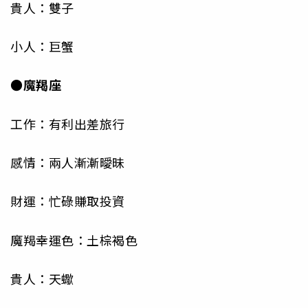
貴人：雙子
小人：巨蟹
●魔羯座
工作：有利出差旅行
感情：兩人漸漸曖昧
財運：忙碌賺取投資
魔羯幸運色：土棕褐色
貴人：天蠍