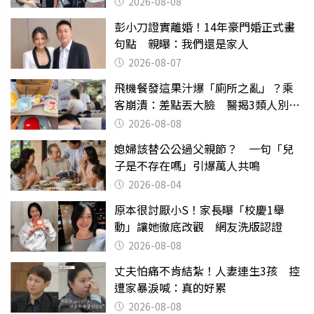
2026-08-08
彭小刀證實離婚！14年豪門婚正式畫
句點 親曝：我們還是家人
2026-08-07
飛機餐發這果汁爆「廁所之亂」？乘
客崩潰：差點丟大臉 醫揭3類人別亂
喝
2026-08-08
媳婦該替公公過父親節？ 一句「兒
子是不存在嗎」引爆萬人共鳴
2026-08-04
原本很討厭小S！家長曝「校慶1舉
動」讓她徹底改觀 網友洗版認證
2026-08-08
丈夫怕痛不肯結紮！人妻連生3孩 控
遭家暴淚喊：真的好累
2026-08-08