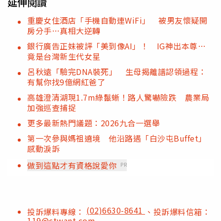
延伸閱讀
重慶女住酒店「手機自動連WiFi」 被男友懷疑開
房分手…真相大逆轉
銀行廣告正妹被評「美到像AI」！ IG神出本尊…
竟是台灣新生代女星
呂秋遠「驗完DNA裝死」 生母揭離譜認領過程：
有幫你找9億網紅爸了
高雄澄清湖現1.7m綠鬣蜥！路人驚嚇險跌 農業局
加強巡查捕捉
更多最新熱門議題：2026九合一選舉
第一次參與媽祖遶境 他沿路遇「白沙屯Buffet」
感動淚訴
做到這點才有資格說愛你
PR
(02)6630-8641
投訴爆料專線：
、投訴爆料信箱：
119@ctwant.com