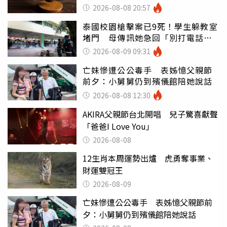
2026-08-08 20:57
泰國校園槍擊案已9死！學生躲教室
堵門 母傳訊她急回「別打電話怕
鈴響」
2026-08-09 09:31
亡妹慘遭公公毒手 表姊憶父親節
前夕：小舅舅仍到殯儀館陪她說話
2026-08-08 12:30
AKIRA父親節台北開唱 兒子驚喜獻聲
「爸爸I Love You」
2026-08-08
12生肖本周運勢出爐 虎勇奪事業、
財運雙冠王
2026-08-09
亡妹慘遭公公毒手 表姊憶父親節前
夕：小舅舅仍到殯儀館陪她說話