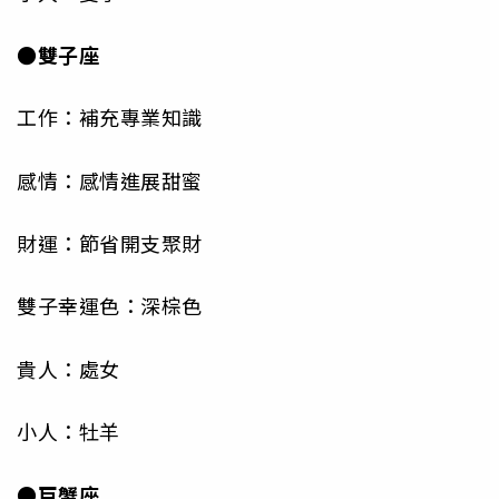
●雙子座
工作：補充專業知識
感情：感情進展甜蜜
財運：節省開支聚財
雙子幸運色：深棕色
貴人：處女
小人：牡羊
●巨蟹座