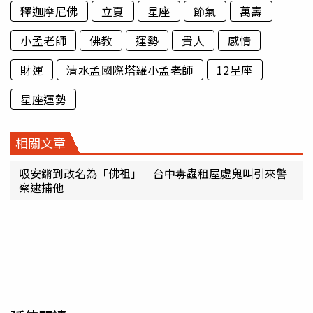
釋迦摩尼佛
立夏
星座
節氣
萬壽
小孟老師
佛教
運勢
貴人
感情
財運
清水孟國際塔羅小孟老師
12星座
星座運勢
相關文章
吸安鏘到改名為「佛祖」 台中毒蟲租屋處鬼叫引來警
察逮捕他