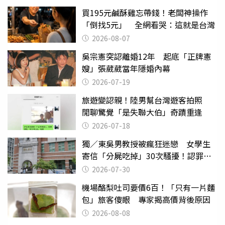
買195元鹹酥雞忘帶錢！老闆神操作
「倒找5元」 全網看哭：這就是台灣
2026-08-07
吳宗憲突認離婚12年 起底「正牌憲
嫂」張葳葳當年隱婚內幕
2026-07-19
旅遊變認親！陸男幫台灣遊客拍照
閒聊驚覺「是失聯大伯」奇蹟重逢
2026-07-18
獨／東吳男教授被瘋狂迷戀 女學生
寄信「分屍吃掉」30次騷擾！認罪免
關
2026-07-30
機場酪梨吐司要價6百！「只有一片麵
包」旅客傻眼 專家揭高價背後原因
2026-08-08