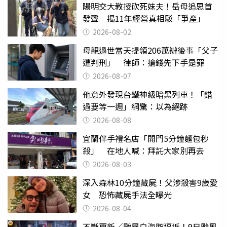
陽明交大教授砍死妹夫！岳母追思首
發聲 揭11年經營真相駁「爭產」
2026-08-02
母親過世當天提領206萬辦後事「父子
遭判刑」 律師：搶錢先下手是罪
2026-08-07
他意外發現台鐵神級暗黑列車！「錯
過要等一週」網驚：以為絕跡
2026-08-08
宜蘭伴手禮名店「開門5分鐘麵包秒
殺」 在地人喊：拜託大家別再去
2026-08-03
深入森林10分鐘藏屍！父涉殺害9歲愛
女 恐怖藏屍手法全曝光
2026-08-04
不斷更新／颱風白海豚逼近！9日颱風