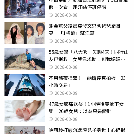
假一次看 連江縣停班停課
2026-08-08
謝金燕父凌晨突發文思念爸爸豬哥
亮 「1標籤」藏洋蔥
2026-08-08
55歲女攀「八大秀」失聯4天！同行山
友已獲救 女兒急求助：剩我媽媽還
沒找到
2026-08-08
不用熬夜操盤！ 納斯達克拍板「23
小時交易」
2026-08-09
47歲女腹痛送醫！1小時後竟誕下女
嬰 26歲女兒：以為只是變胖
2026-08-08
徐莉玲打破沉默談兒子身世！心碎揭