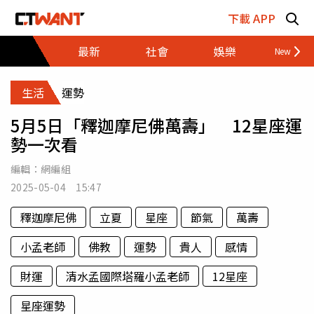
跳至主要內容區塊
下載 APP
最新
社會
娛樂
財經
生活
運勢
5月5日「釋迦摩尼佛萬壽」 12星座運
勢一次看
編輯：
網編組
2025-05-04 15:47
釋迦摩尼佛
立夏
星座
節氣
萬壽
小孟老師
佛教
運勢
貴人
感情
財運
清水孟國際塔羅小孟老師
12星座
星座運勢