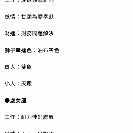
感情：甘願為愛奉獻
財運：財務問題解決
獅子幸運色：油布灰色
貴人：雙魚
小人：天蠍
●處女座
工作：耐力佳好脾氣