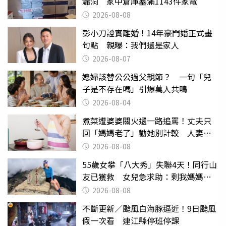
漏洞 家中倉庫塞滿1143件家電
2026-08-08
彭小刀證實離婚！14年豪門婚正式畫
句點 親曝：我們還是家人
2026-08-07
媳婦該替公公過父親節？ 一句「兒
子是不存在嗎」引爆萬人共鳴
2026-08-04
煮菜遭婆婆關火還一路追罵！丈夫只
回「媽媽老了」勸她別計較 人妻超
崩潰：我像台傭
2026-08-08
55歲女攀「八大秀」失聯4天！同行山
友已獲救 女兒急求助：剩我媽媽還
沒找到
2026-08-08
不斷更新／颱風白海豚逼近！9日颱風
假一次看 連江縣停班停課