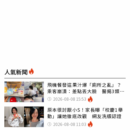
人氣新聞
飛機餐發這果汁爆「廁所之亂」？
乘客崩潰：差點丟大臉 醫揭3類人
別亂喝
2026-08-08 15:53
原本很討厭小S！家長曝「校慶1舉
動」讓她徹底改觀 網友洗版認證
2026-08-08 11:03