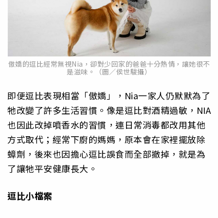
傲嬌的逗比經常無視Nia，卻對少回家的爸爸十分熱情，讓她很不
是滋味。（圖／侯世駿攝）
即便逗比表現相當「傲嬌」，Nia一家人仍默默為了
牠改變了許多生活習慣。像是逗比對酒精過敏，NIA
也因此改掉噴香水的習慣，連日常消毒都改用其他
方式取代；經常下廚的媽媽，原本會在家裡擺放除
蟑劑，後來也因擔心逗比誤食而全部撤掉，就是為
了讓牠平安健康長大。
逗比小檔案