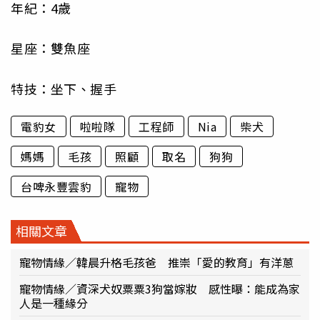
年紀：4歲
星座：雙魚座
特技：坐下、握手
電豹女
啦啦隊
工程師
Nia
柴犬
媽媽
毛孩
照顧
取名
狗狗
台啤永豐雲豹
寵物
相關文章
寵物情緣／韓晨升格毛孩爸 推崇「愛的教育」有洋蔥
寵物情緣／資深犬奴粟粟3狗當嫁妝 感性曝：能成為家
人是一種緣分