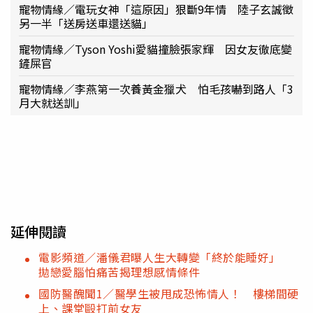
寵物情緣／電玩女神「這原因」狠斷9年情 陸子玄誠徵
另一半「送房送車還送貓」
寵物情緣／Tyson Yoshi愛貓撞臉張家輝 因女友徹底變
鏟屎官
寵物情緣／李燕第一次養黃金獵犬 怕毛孩嚇到路人「3
月大就送訓」
延伸閱讀
電影頻道／潘儀君曝人生大轉變「終於能睡好」
拋戀愛腦怕痛苦揭理想感情條件
國防醫醜聞1／醫學生被甩成恐怖情人！ 樓梯間硬
上、課堂毆打前女友