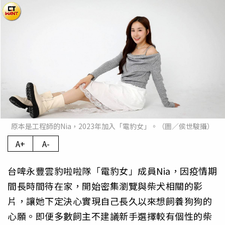
原本是工程師的Nia，2023年加入「電豹女」。（圖／侯世駿攝）
A+
A-
台啤永豐雲豹啦啦隊「電豹女」成員Nia，因疫情期
間長時間待在家，開始密集瀏覽與柴犬相關的影
片，讓她下定決心實現自己長久以來想飼養狗狗的
心願。即便多數飼主不建議新手選擇較有個性的柴